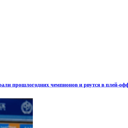
рали прошлогодних чемпионов и рвутся в плей-о