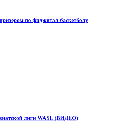
 призером по фиджитал-баскетболу
Азиатской лиги WASL (ВИДЕО)