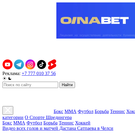
Реклама:
+7 777 010 37 56
Найти
Бокс
ММА
Футбол
Борьба
Теннис
Хок
категории
О Спорте Шредингера
Бокс
ММА
Футбол
Борьба
Теннис
Хоккей
Видео всех голов и матчей Дастана Сатпаева в Челси