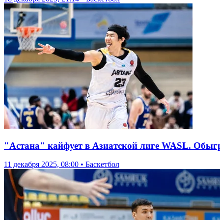
"Астана" кайфует в Азиатской лиге WASL. Обыг
11 декабря 2025, 08:00 • Баскетбол