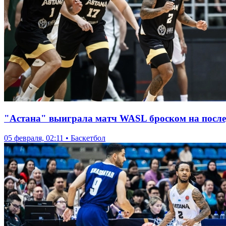
"Астана" выиграла матч WASL броском на посл
05 февраля, 02:11 • Баскетбол