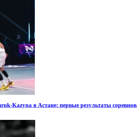
ruk-Kazyna в Астане: первые результаты соревно