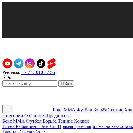
Реклама:
+7 777 010 37 56
Найти
Бокс
ММА
Футбол
Борьба
Теннис
Хок
категории
О Спорте Шредингера
Бокс
ММА
Футбол
Борьба
Теннис
Хоккей
Елена Рыбакина - Энн Ли. Прямая трансляция матча казахстанк
Главная
/
Баскетбол
/