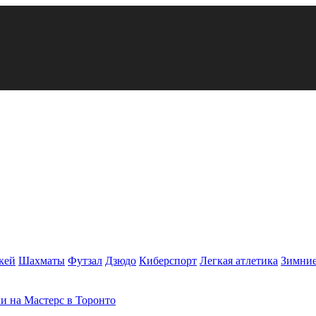
кей
Шахматы
Футзал
Дзюдо
Киберспорт
Легкая атлетика
Зимние
и на Мастерс в Торонто