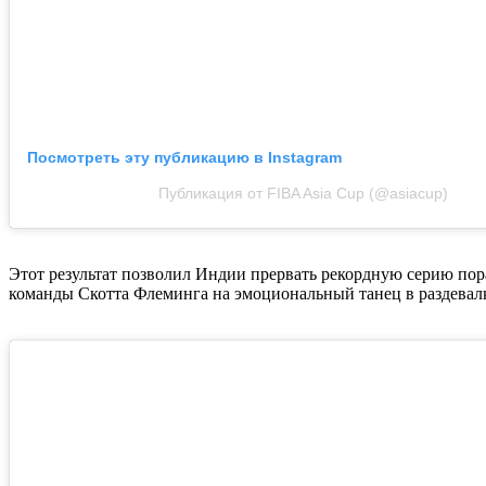
Посмотреть эту публикацию в Instagram
Публикация от FIBA Asia Cup (@asiacup)
Этот результат позволил Индии прервать рекордную серию пора
команды Скотта Флеминга на эмоциональный танец в раздевалк