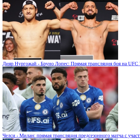
Дияр Нургожай - Бруно Лопес: Прямая трансляция боя на UFC 
Челси - Милан: прямая трансляция предсезонного матча с учас