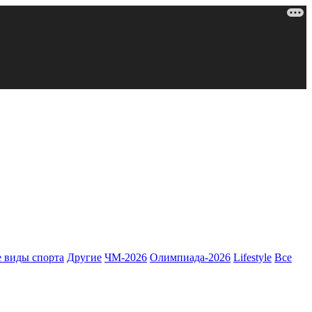
 виды спорта
Другие
ЧМ-2026
Олимпиада-2026
Lifestyle
Все