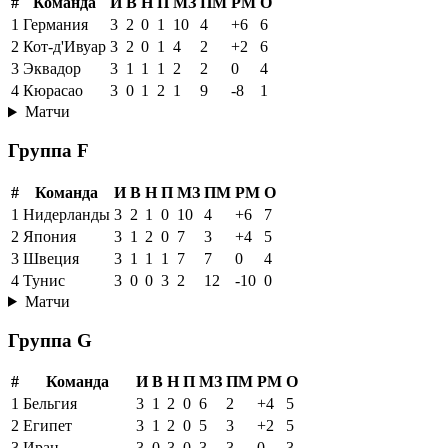
#
Команда
И
В
Н
П
МЗ
ПМ
РМ
О
1
Германия
3
2
0
1
10
4
+6
6
2
Кот-д'Ивуар
3
2
0
1
4
2
+2
6
3
Эквадор
3
1
1
1
2
2
0
4
4
Кюрасао
3
0
1
2
1
9
-8
1
Матчи
Группа F
#
Команда
И
В
Н
П
МЗ
ПМ
РМ
О
1
Нидерланды
3
2
1
0
10
4
+6
7
2
Япония
3
1
2
0
7
3
+4
5
3
Швеция
3
1
1
1
7
7
0
4
4
Тунис
3
0
0
3
2
12
-10
0
Матчи
Группа G
#
Команда
И
В
Н
П
МЗ
ПМ
РМ
О
1
Бельгия
3
1
2
0
6
2
+4
5
2
Египет
3
1
2
0
5
3
+2
5
3
Иран
3
0
3
0
3
3
0
3