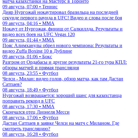
матча казахстанки на Мастерс в Торонто
09 августа, 07:00 • Теннис
Дияр Нургожай нокаутировал бразильца на последней
секунде первого раунда в UFC! Видео и слова после боя
09 августа, 04:16 • ММА
Нокаут от Нургожая, финиш от Салкиллда. Результаты и
видео всех боев на UFC Vegas 120
09 августа, 01:44 • ММА
Пояс Алимханулы обрел нового чемпиона: Результаты и
видео Zuffa Boxing 10 в Дублине
09 августа, 01:06 • Бокс
Разгром от Ордабасы и другие результаты 21-го тура КПЛ:
обзоры матчей и прямая трансляция
08 августа, 23:55 • Футбол
Челси - Милан: видео голов, обзор матча, как там Дастан
Сатпаев?
08 августа, 18:49 • Футбол
Нургожай возвращается: хороший шанс для казахстанца
поправить рекорд в UFC
08 августа, 17:30 • ММА
Скончался отец Лионеля Месси
08 августа, 17:06 • Футбол
Дастан Сатпаев в заявке Челси на матч с Миланом. Где
смотреть трансляцию?
08 августа, 16:28 • Футбол