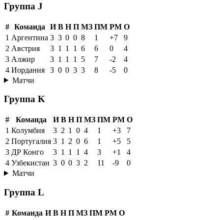
Группа J
#
Команда
И
В
Н
П
МЗ
ПМ
РМ
О
1
Аргентина
3
3
0
0
8
1
+7
9
2
Австрия
3
1
1
1
6
6
0
4
3
Алжир
3
1
1
1
5
7
-2
4
4
Иордания
3
0
0
3
3
8
-5
0
Матчи
Группа K
#
Команда
И
В
Н
П
МЗ
ПМ
РМ
О
1
Колумбия
3
2
1
0
4
1
+3
7
2
Португалия
3
1
2
0
6
1
+5
5
3
ДР Конго
3
1
1
1
4
3
+1
4
4
Узбекистан
3
0
0
3
2
11
-9
0
Матчи
Группа L
#
Команда
И
В
Н
П
МЗ
ПМ
РМ
О