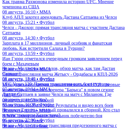
Как травма Рахмонова изменила историю UFC. Мнение
чемпиона из США
08 августа, 16:10 • ММА
Клуб АПЛ захотел арендовать Дастана Сатпаева из Челси
08 августа, 15:21 • Футбол
Челси - Джохор: прямая трансляция матча с участием Дастана
Сатпаева
08 августа, 14:30 • Футбол
Зарплата в 17 миллионов, личный особняк и фанатская
любовь. Как встретили Салаха в Турции?
08 августа, 13:59 • Футбол
Иан Гэрри отметился очередным громким заявлением перед
боем с Махачевым
Челси - Милан: видео голов, обзор матча, как там Дастан
08 августа, 13:09 • ММА
Сатпаев?
Прямая трансляция матча Жетысу - Ордабасы в КПЛ-2026
08 августа, 18:49 • Футбол
08 августа, 12:16 • Футбол
UFC Vegas 120: Прямая трансляция всех боев турнира
Молодым казахстанцам нужно стремиться в НХЛ – первые
07 августа, 19:04 • ММА
комментарии главного тренера "Барыса" в новом сезоне
Дастан Сатпаев в заявке Челси на матч с Миланом. Где
(ВИДЕО)
смотреть трансляцию?
08 августа, 11:53 • Хоккей
08 августа, 16:28 • Футбол
Naiza Diamond Fight Night: Результаты и видео всех боев
Чемпион Европы, который провалился в сборной. Кто стал
08 августа, 11:21 • ММА
новым тренером Казахстана?
В WBC гарантировали титульник победителю боя
06 августа, 22:00 • Футбол
Нурсултанов - Рамос
Челси - Милан: прямая трансляция предсезонного матча с
08 августа, 11:08 • Бокс