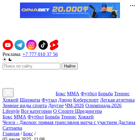
Реклама:
+7 777 010 37 56
Найти
Бокс
ММА
Футбол
Борьба
Теннис
Хоккей
Шахматы
Футзал
Дзюдо
Киберспорт
Легкая атлетика
Зимние виды спорта
Другие
ЧМ-2026
Олимпиада-2026
Lifestyle
Все категории
О Спорте Шредингера
Бокс
ММА
Футбол
Борьба
Теннис
Хоккей
Челси - Джохор: прямая трансляция матча с участием Дастана
Сатпаева
Главная
/
Бокс
/
05 июля 2025, 11:08