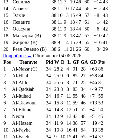
13
Севилья
38
12
7
19
46
60
−14
43
14
Алавес
38
11
10
17
44
56
−12
43
15
Эльче
38
10
13
15
49
57
−8
43
16
Леванте
38
11
9
18
47
61
−14
42
17
Осасуна
38
11
9
18
44
50
−6
42
18
Мальорка (В)
38
11
9
18
47
57
−10
42
19
Жирона (В)
38
9
14
15
39
55
−16
41
20
Реал Овьедо (В)
38
6
11
21
26
60
−34
29
Подробнее →
Обновлено: 04.06.2026
Pos
Teamvte
Pld
W
D
L
GF
GA
GD
Pts
1
Al-Nassr (C)
34
28
2
4
91
28
+63
86
2
Al-Hilal
34
25
9
0
85
27
+58
84
3
Al-Ahli
34
25
6
3
71
25
+46
81
4
Al-Qadsiah
34
23
8
3
83
34
+49
77
5
Al-Ittihad
34
16
7
11
55
48
+7
55
6
Al-Taawoun
34
15
8
11
59
46
+13
53
7
Al-Ettifaq
34
14
8
12
51
55
−4
50
8
Neom
34
12
9
13
43
48
−5
45
9
Al-Hazem
34
11
9
14
38
57
−19
42
10
Al-Fayha
34
10
8
16
41
54
−13
38
11
Al-Fateh
34
9
10
15
41
55
−14
37