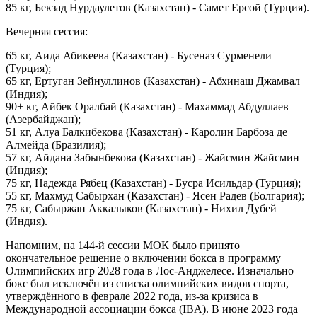
85 кг, Бекзад Нурдаулетов (Казахстан) - Самет Ерсой (Турция).
Вечерняя сессия:
65 кг, Аида Абикеева (Казахстан) - Бусеназ Сурменели
(Турция);
65 кг, Ертуган Зейнуллинов (Казахстан) - Абхинаш Джамвал
(Индия);
90+ кг, Айбек Оралбай (Казахстан) - Махаммад Абдуллаев
(Азербайджан);
51 кг, Алуа Балкибекова (Казахстан) - Каролин Барбоза де
Алмейда (Бразилия);
57 кг, Айдана Забынбекова (Казахстан) - Жайсмин Жайсмин
(Индия);
75 кг, Надежда Рябец (Казахстан) - Бусра Исильдар (Турция);
55 кг, Махмуд Сабырхан (Казахстан) - Ясен Радев (Болгария);
75 кг, Сабыржан Аккалыков (Казахстан) - Нихил Дубей
(Индия).
Напомним, на 144-й сессии МОК было принято
окончательное решение о включении бокса в программу
Олимпийских игр 2028 года в Лос-Анджелесе. Изначально
бокс был исключён из списка олимпийских видов спорта,
утверждённого в феврале 2022 года, из-за кризиса в
Международной ассоциации бокса (IBA). В июне 2023 года