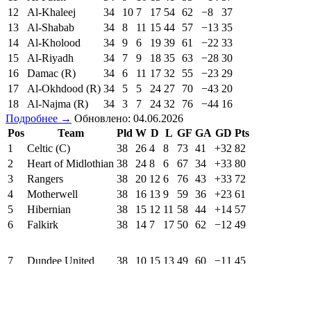
12
Al-Khaleej
34
10
7
17
54
62
−8
37
13
Al-Shabab
34
8
11
15
44
57
−13
35
14
Al-Kholood
34
9
6
19
39
61
−22
33
15
Al-Riyadh
34
7
9
18
35
63
−28
30
16
Damac (R)
34
6
11
17
32
55
−23
29
17
Al-Okhdood (R)
34
5
5
24
27
70
−43
20
18
Al-Najma (R)
34
3
7
24
32
76
−44
16
Подробнее →
Обновлено: 04.06.2026
Pos
Team
Pld
W
D
L
GF
GA
GD
Pts
1
Celtic (C)
38
26
4
8
73
41
+32
82
2
Heart of Midlothian
38
24
8
6
67
34
+33
80
3
Rangers
38
20
12
6
76
43
+33
72
4
Motherwell
38
16
13
9
59
36
+23
61
5
Hibernian
38
15
12
11
58
44
+14
57
6
Falkirk
38
14
7
17
50
62
−12
49
7
Dundee United
38
10
15
13
49
60
−11
45
8
Dundee
38
11
9
18
42
61
−19
42
9
Aberdeen
38
11
7
20
40
55
−15
40
10
Kilmarnock
38
10
10
18
50
68
−18
40