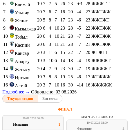
6
19
7
7
5
26
23
+3
28
ЖЖЖТТ
Елимай
7
20
7
6
7
16
20
-4
27
ЖЖТЖЖ
Улытау
8
20
5
8
7
17
23
-6
23
ЖЖТЖТ
Женис
9
20
6
4
10
23
28
-5
22
ЖЖТЖЖ
Кызылжар
10
20
6
4
10
21
28
-7
22
ЖЖТЖЖ
Тобыл
11
20
6
3
11
21
28
-7
21
ЖЖТЖЖ
Каспий
12
20
3
11
6
15
22
-7
20
ЖТЖТТ
Кайсар
13
19
3
10
6
14
18
-4
19
ЖЖЖЖТ
Атырау
14
20
4
7
9
23
30
-7
19
ЖЖЖЖТ
Жетысу
15
19
3
8
8
19
25
-6
17
ЖТЖЖЖ
Иртыш
16
20
3
7
10
16
30
-14
16
ЖЖЖЖЖ
Алтай
Подробнее →
Обновлено: 03.08.2026
Текущая стадия
Вся сетка
ФИНАЛ
МАТЧ ЗА 3-Е МЕСТО
20.07.2026 00:00
19.07.2026 02:00
Испания
1
Франция
4