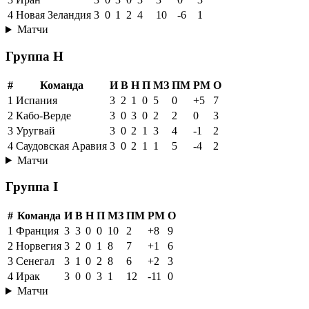
4
Новая Зеландия
3
0
1
2
4
10
-6
1
Матчи
Группа H
#
Команда
И
В
Н
П
МЗ
ПМ
РМ
О
1
Испания
3
2
1
0
5
0
+5
7
2
Кабо-Верде
3
0
3
0
2
2
0
3
3
Уругвай
3
0
2
1
3
4
-1
2
4
Саудовская Аравия
3
0
2
1
1
5
-4
2
Матчи
Группа I
#
Команда
И
В
Н
П
МЗ
ПМ
РМ
О
1
Франция
3
3
0
0
10
2
+8
9
2
Норвегия
3
2
0
1
8
7
+1
6
3
Сенегал
3
1
0
2
8
6
+2
3
4
Ирак
3
0
0
3
1
12
-11
0
Матчи