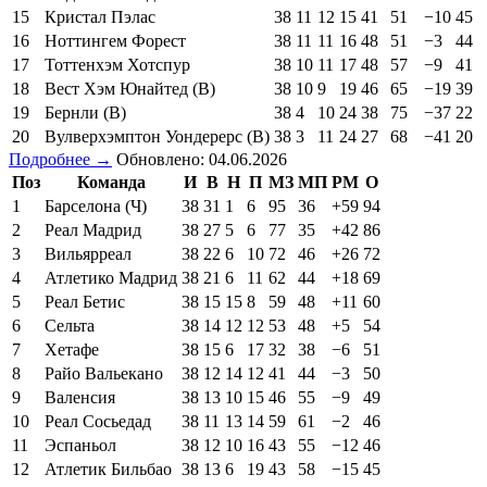
15
Кристал Пэлас
38
11
12
15
41
51
−10
45
16
Ноттингем Форест
38
11
11
16
48
51
−3
44
17
Тоттенхэм Хотспур
38
10
11
17
48
57
−9
41
18
Вест Хэм Юнайтед (В)
38
10
9
19
46
65
−19
39
19
Бернли (В)
38
4
10
24
38
75
−37
22
20
Вулверхэмптон Уондерерс (В)
38
3
11
24
27
68
−41
20
Подробнее →
Обновлено: 04.06.2026
Поз
Команда
И
В
Н
П
МЗ
МП
РМ
О
1
Барселона (Ч)
38
31
1
6
95
36
+59
94
2
Реал Мадрид
38
27
5
6
77
35
+42
86
3
Вильярреал
38
22
6
10
72
46
+26
72
4
Атлетико Мадрид
38
21
6
11
62
44
+18
69
5
Реал Бетис
38
15
15
8
59
48
+11
60
6
Сельта
38
14
12
12
53
48
+5
54
7
Хетафе
38
15
6
17
32
38
−6
51
8
Райо Вальекано
38
12
14
12
41
44
−3
50
9
Валенсия
38
13
10
15
46
55
−9
49
10
Реал Сосьедад
38
11
13
14
59
61
−2
46
11
Эспаньол
38
12
10
16
43
55
−12
46
12
Атлетик Бильбао
38
13
6
19
43
58
−15
45