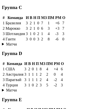
Группа C
#
Команда
И
В
Н
П
МЗ
ПМ
РМ
О
1
Бразилия
3
2
1
0
7
1
+6
7
2
Марокко
3
2
1
0
6
3
+3
7
3
Шотландия
3
1
0
2
1
4
-3
3
4
Гаити
3
0
0
3
2
8
-6
0
Матчи
Группа D
#
Команда
И
В
Н
П
МЗ
ПМ
РМ
О
1
США
3
2
0
1
8
4
+4
6
2
Австралия
3
1
1
1
2
2
0
4
3
Парагвай
3
1
1
1
2
4
-2
4
4
Турция
3
1
0
2
3
5
-2
3
Матчи
Группа E