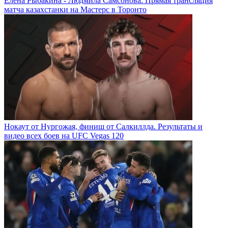
Елена Рыбакина - Людмила Самсонова. Прямая трансляция
матча казахстанки на Мастерс в Торонто
Нокаут от Нургожая, финиш от Салкиллда. Результаты и
видео всех боев на UFC Vegas 120