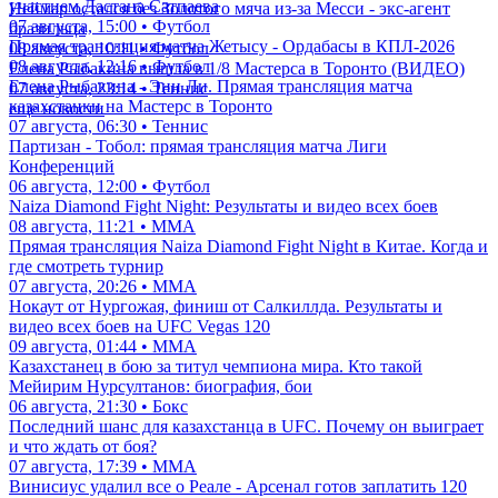
участием Дастана Сатпаева
Неймар остался без Золотого мяча из-за Месси - экс-агент
07 августа, 15:00 • Футбол
бразильца
Прямая трансляция матча Жетысу - Ордабасы в КПЛ-2026
08 августа, 10:11 • Футбол
08 августа, 12:16 • Футбол
Елена Рыбакина вышла в 1/8 Мастерса в Торонто (ВИДЕО)
Елена Рыбакина - Энн Ли. Прямая трансляция матча
07 августа, 23:14 • Теннис
казахстанки на Мастерс в Торонто
еще новости
07 августа, 06:30 • Теннис
Партизан - Тобол: прямая трансляция матча Лиги
Конференций
06 августа, 12:00 • Футбол
Naiza Diamond Fight Night: Результаты и видео всех боев
08 августа, 11:21 • ММА
Прямая трансляция Naiza Diamond Fight Night в Китае. Когда и
где смотреть турнир
07 августа, 20:26 • ММА
Нокаут от Нургожая, финиш от Салкиллда. Результаты и
видео всех боев на UFC Vegas 120
09 августа, 01:44 • ММА
Казахстанец в бою за титул чемпиона мира. Кто такой
Мейирим Нурсултанов: биография, бои
06 августа, 21:30 • Бокс
Последний шанс для казахстанца в UFC. Почему он выиграет
и что ждать от боя?
07 августа, 17:39 • ММА
Винисиус удалил все о Реале - Арсенал готов заплатить 120