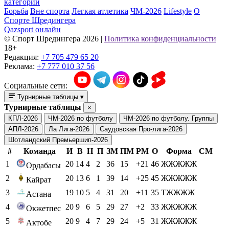
категории
Борьба
Вне спорта
Легкая атлетика
ЧМ-2026
Lifestyle
О
Спорте Шредингера
Qazsport онлайн
© Cпорт Шредингера 2026
|
Политика конфиденциальности
18+
Редакция:
+7 705 479 65 20
Реклама:
+7 777 010 37 56
Социальные сети:
Турнирные таблицы
▾
Турнирные таблицы
×
КПЛ-2026
ЧМ-2026 по футболу
ЧМ-2026 по футболу. Группы
АПЛ-2026
Ла Лига-2026
Саудовская Про-лига-2026
Шотландский Премьершип-2026
#
Команда
И
В
Н
П
ЗМ
ПМ
РМ
О
Форма
СМ
1
20
14
4
2
36
15
+21
46
ЖЖЖЖЖ
Ордабасы
2
20
13
6
1
39
14
+25
45
ЖЖЖЖЖ
Кайрат
3
19
10
5
4
31
20
+11
35
ТЖЖЖЖ
Астана
4
20
9
6
5
29
27
+2
33
ЖЖЖЖЖ
Окжетпес
5
20
9
4
7
29
24
+5
31
ЖЖЖЖЖ
Актобе