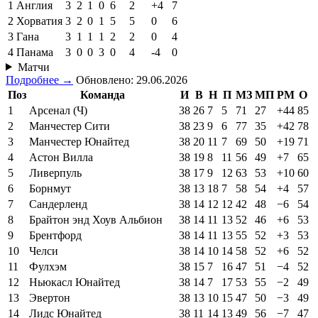
1
Англия
3
2
1
0
6
2
+4
7
2
Хорватия
3
2
0
1
5
5
0
6
3
Гана
3
1
1
1
2
2
0
4
4
Панама
3
0
0
3
0
4
-4
0
Матчи
Подробнее →
Обновлено: 29.06.2026
Поз
Команда
И
В
Н
П
МЗ
МП
РМ
О
1
Арсенал (Ч)
38
26
7
5
71
27
+44
85
2
Манчестер Сити
38
23
9
6
77
35
+42
78
3
Манчестер Юнайтед
38
20
11
7
69
50
+19
71
4
Астон Вилла
38
19
8
11
56
49
+7
65
5
Ливерпуль
38
17
9
12
63
53
+10
60
6
Борнмут
38
13
18
7
58
54
+4
57
7
Сандерленд
38
14
12
12
42
48
−6
54
8
Брайтон энд Хоув Альбион
38
14
11
13
52
46
+6
53
9
Брентфорд
38
14
11
13
55
52
+3
53
10
Челси
38
14
10
14
58
52
+6
52
11
Фулхэм
38
15
7
16
47
51
−4
52
12
Ньюкасл Юнайтед
38
14
7
17
53
55
−2
49
13
Эвертон
38
13
10
15
47
50
−3
49
14
Лидс Юнайтед
38
11
14
13
49
56
−7
47