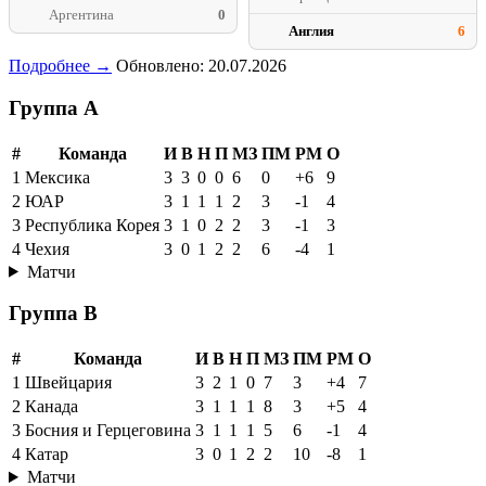
Аргентина
0
Англия
6
Подробнее →
Обновлено: 20.07.2026
Группа A
#
Команда
И
В
Н
П
МЗ
ПМ
РМ
О
1
Мексика
3
3
0
0
6
0
+6
9
2
ЮАР
3
1
1
1
2
3
-1
4
3
Республика Корея
3
1
0
2
2
3
-1
3
4
Чехия
3
0
1
2
2
6
-4
1
Матчи
Группа B
#
Команда
И
В
Н
П
МЗ
ПМ
РМ
О
1
Швейцария
3
2
1
0
7
3
+4
7
2
Канада
3
1
1
1
8
3
+5
4
3
Босния и Герцеговина
3
1
1
1
5
6
-1
4
4
Катар
3
0
1
2
2
10
-8
1
Матчи