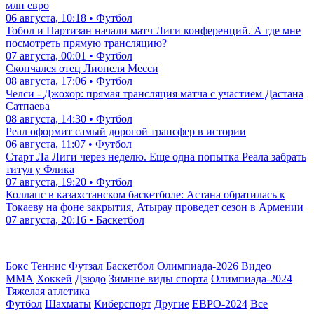
млн евро
06 августа, 10:18 • Футбол
Тобол и Партизан начали матч Лиги конференций. А где мне
посмотреть прямую трансляцию?
07 августа, 00:01 • Футбол
Скончался отец Лионеля Месси
08 августа, 17:06 • Футбол
Челси - Джохор: прямая трансляция матча с участием Дастана
Сатпаева
08 августа, 14:30 • Футбол
Реал оформит самый дорогой трансфер в истории
06 августа, 11:07 • Футбол
Старт Ла Лиги через неделю. Еще одна попытка Реала забрать
титул у Флика
07 августа, 19:20 • Футбол
Коллапс в казахстанском баскетболе: Астана обратилась к
Токаеву на фоне закрытия, Атырау проведет сезон в Армении
07 августа, 20:16 • Баскетбол
Бокс
Теннис
Футзал
Баскетбол
Олимпиада-2026
Видео
ММА
Хоккей
Дзюдо
Зимние виды спорта
Олимпиада-2024
Тяжелая атлетика
Футбол
Шахматы
Киберспорт
Другие
ЕВРО-2024
Все