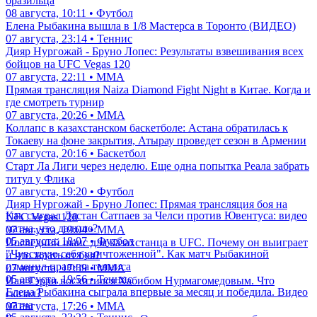
бразильца
08 августа, 10:11 • Футбол
Елена Рыбакина вышла в 1/8 Мастерса в Торонто (ВИДЕО)
07 августа, 23:14 • Теннис
Дияр Нургожай - Бруно Лопес: Результаты взвешивания всех
бойцов на UFC Vegas 120
07 августа, 22:11 • ММА
Прямая трансляция Naiza Diamond Fight Night в Китае. Когда и
где смотреть турнир
07 августа, 20:26 • ММА
Коллапс в казахстанском баскетболе: Астана обратилась к
Токаеву на фоне закрытия, Атырау проведет сезон в Армении
07 августа, 20:16 • Баскетбол
Старт Ла Лиги через неделю. Еще одна попытка Реала забрать
титул у Флика
07 августа, 19:20 • Футбол
Дияр Нургожай - Бруно Лопес: Прямая трансляция боя на
Как сыграл Дастан Сатпаев за Челси против Ювентуса: видео
UFC Vegas 120
матча, что дальше?
07 августа, 19:04 • ММА
05 августа, 18:07 • Футбол
Последний шанс для казахстанца в UFC. Почему он выиграет
"Чувствую себя уничтоженной". Как матч Рыбакиной
и что ждать от боя?
изменил правила тенниса
07 августа, 17:39 • ММА
05 августа, 19:56 • Теннис
Иан Гэрри восхитился Хабибом Нурмагомедовым. Что
Елена Рыбакина сыграла впервые за месяц и победила. Видео
сказал?
матча
07 августа, 17:26 • ММА