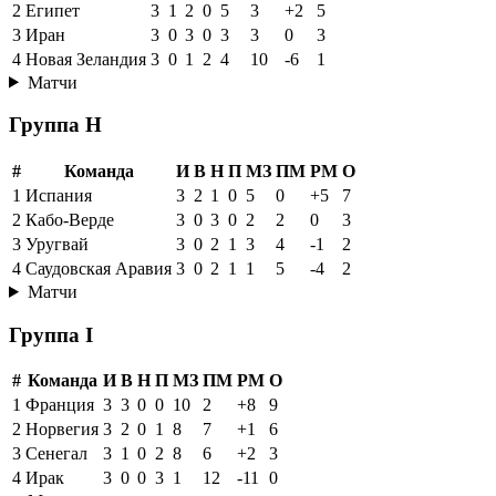
2
Египет
3
1
2
0
5
3
+2
5
3
Иран
3
0
3
0
3
3
0
3
4
Новая Зеландия
3
0
1
2
4
10
-6
1
Матчи
Группа H
#
Команда
И
В
Н
П
МЗ
ПМ
РМ
О
1
Испания
3
2
1
0
5
0
+5
7
2
Кабо-Верде
3
0
3
0
2
2
0
3
3
Уругвай
3
0
2
1
3
4
-1
2
4
Саудовская Аравия
3
0
2
1
1
5
-4
2
Матчи
Группа I
#
Команда
И
В
Н
П
МЗ
ПМ
РМ
О
1
Франция
3
3
0
0
10
2
+8
9
2
Норвегия
3
2
0
1
8
7
+1
6
3
Сенегал
3
1
0
2
8
6
+2
3
4
Ирак
3
0
0
3
1
12
-11
0