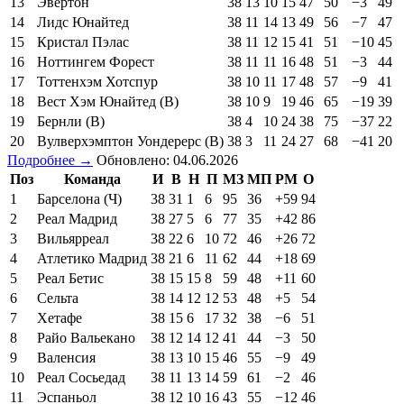
13
Эвертон
38
13
10
15
47
50
−3
49
14
Лидс Юнайтед
38
11
14
13
49
56
−7
47
15
Кристал Пэлас
38
11
12
15
41
51
−10
45
16
Ноттингем Форест
38
11
11
16
48
51
−3
44
17
Тоттенхэм Хотспур
38
10
11
17
48
57
−9
41
18
Вест Хэм Юнайтед (В)
38
10
9
19
46
65
−19
39
19
Бернли (В)
38
4
10
24
38
75
−37
22
20
Вулверхэмптон Уондерерс (В)
38
3
11
24
27
68
−41
20
Подробнее →
Обновлено: 04.06.2026
Поз
Команда
И
В
Н
П
МЗ
МП
РМ
О
1
Барселона (Ч)
38
31
1
6
95
36
+59
94
2
Реал Мадрид
38
27
5
6
77
35
+42
86
3
Вильярреал
38
22
6
10
72
46
+26
72
4
Атлетико Мадрид
38
21
6
11
62
44
+18
69
5
Реал Бетис
38
15
15
8
59
48
+11
60
6
Сельта
38
14
12
12
53
48
+5
54
7
Хетафе
38
15
6
17
32
38
−6
51
8
Райо Вальекано
38
12
14
12
41
44
−3
50
9
Валенсия
38
13
10
15
46
55
−9
49
10
Реал Сосьедад
38
11
13
14
59
61
−2
46
11
Эспаньол
38
12
10
16
43
55
−12
46