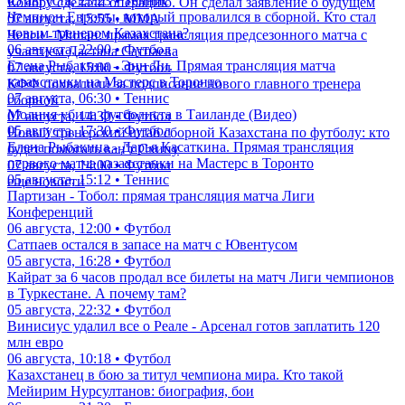
05 августа, 23:23 • Теннис
Конору сделали операцию. Он сделал заявление о будущем
Чемпион Европы, который провалился в сборной. Кто стал
07 августа, 15:55 • ММА
новым тренером Казахстана?
Челси - Милан: прямая трансляция предсезонного матча с
06 августа, 22:00 • Футбол
участием Дастана Сатпаева
Елена Рыбакина - Энн Ли. Прямая трансляция матча
07 августа, 15:00 • Футбол
казахстанки на Мастерс в Торонто
КФФ похвалили за подписание нового главного тренера
07 августа, 06:30 • Теннис
сборной
Молния убила футболиста в Таиланде (Видео)
07 августа, 14:30 • Футбол
05 августа, 17:30 • Футбол
Новый тренерский штаб сборной Казахстана по футболу: кто
Елена Рыбакина - Дарья Касаткина. Прямая трансляция
будет помогать ван'т Схипу
первого матча казахстанки на Мастерс в Торонто
07 августа, 14:00 • Футбол
05 августа, 15:12 • Теннис
еще новости
Партизан - Тобол: прямая трансляция матча Лиги
Конференций
06 августа, 12:00 • Футбол
Сатпаев остался в запасе на матч с Ювентусом
05 августа, 16:28 • Футбол
Кайрат за 6 часов продал все билеты на матч Лиги чемпионов
в Туркестане. А почему там?
05 августа, 22:32 • Футбол
Винисиус удалил все о Реале - Арсенал готов заплатить 120
млн евро
06 августа, 10:18 • Футбол
Казахстанец в бою за титул чемпиона мира. Кто такой
Мейирим Нурсултанов: биография, бои