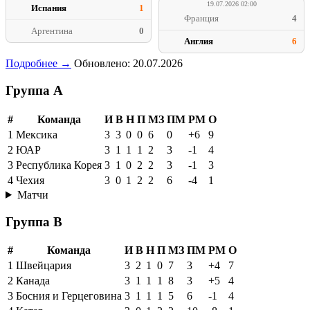
19.07.2026 02:00
Испания
1
Франция
4
Аргентина
0
Англия
6
Подробнее →
Обновлено: 20.07.2026
Группа A
#
Команда
И
В
Н
П
МЗ
ПМ
РМ
О
1
Мексика
3
3
0
0
6
0
+6
9
2
ЮАР
3
1
1
1
2
3
-1
4
3
Республика Корея
3
1
0
2
2
3
-1
3
4
Чехия
3
0
1
2
2
6
-4
1
Матчи
Группа B
#
Команда
И
В
Н
П
МЗ
ПМ
РМ
О
1
Швейцария
3
2
1
0
7
3
+4
7
2
Канада
3
1
1
1
8
3
+5
4
3
Босния и Герцеговина
3
1
1
1
5
6
-1
4