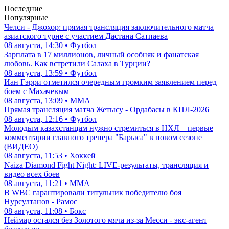
Последние
Популярные
Челси - Джохор: прямая трансляция заключительного матча
азиатского турне с участием Дастана Сатпаева
08 августа, 14:30 • Футбол
Зарплата в 17 миллионов, личный особняк и фанатская
любовь. Как встретили Салаха в Турции?
08 августа, 13:59 • Футбол
Иан Гэрри отметился очередным громким заявлением перед
боем с Махачевым
08 августа, 13:09 • ММА
Прямая трансляция матча Жетысу - Ордабасы в КПЛ-2026
08 августа, 12:16 • Футбол
Молодым казахстанцам нужно стремиться в НХЛ – первые
комментарии главного тренера "Барыса" в новом сезоне
(ВИДЕО)
08 августа, 11:53 • Хоккей
Naiza Diamond Fight Night: LIVE-результаты, трансляция и
видео всех боев
08 августа, 11:21 • ММА
В WBC гарантировали титульник победителю боя
Нурсултанов - Рамос
08 августа, 11:08 • Бокс
Неймар остался без Золотого мяча из-за Месси - экс-агент