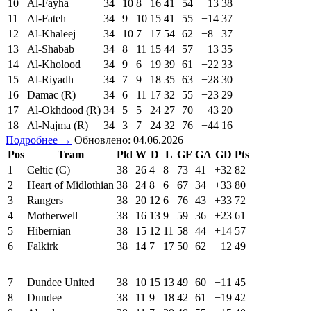
10
Al-Fayha
34
10
8
16
41
54
−13
38
11
Al-Fateh
34
9
10
15
41
55
−14
37
12
Al-Khaleej
34
10
7
17
54
62
−8
37
13
Al-Shabab
34
8
11
15
44
57
−13
35
14
Al-Kholood
34
9
6
19
39
61
−22
33
15
Al-Riyadh
34
7
9
18
35
63
−28
30
16
Damac (R)
34
6
11
17
32
55
−23
29
17
Al-Okhdood (R)
34
5
5
24
27
70
−43
20
18
Al-Najma (R)
34
3
7
24
32
76
−44
16
Подробнее →
Обновлено: 04.06.2026
Pos
Team
Pld
W
D
L
GF
GA
GD
Pts
1
Celtic (C)
38
26
4
8
73
41
+32
82
2
Heart of Midlothian
38
24
8
6
67
34
+33
80
3
Rangers
38
20
12
6
76
43
+33
72
4
Motherwell
38
16
13
9
59
36
+23
61
5
Hibernian
38
15
12
11
58
44
+14
57
6
Falkirk
38
14
7
17
50
62
−12
49
7
Dundee United
38
10
15
13
49
60
−11
45
8
Dundee
38
11
9
18
42
61
−19
42