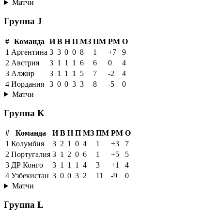
Матчи
Группа J
#
Команда
И
В
Н
П
МЗ
ПМ
РМ
О
1
Аргентина
3
3
0
0
8
1
+7
9
2
Австрия
3
1
1
1
6
6
0
4
3
Алжир
3
1
1
1
5
7
-2
4
4
Иордания
3
0
0
3
3
8
-5
0
Матчи
Группа K
#
Команда
И
В
Н
П
МЗ
ПМ
РМ
О
1
Колумбия
3
2
1
0
4
1
+3
7
2
Португалия
3
1
2
0
6
1
+5
5
3
ДР Конго
3
1
1
1
4
3
+1
4
4
Узбекистан
3
0
0
3
2
11
-9
0
Матчи
Группа L