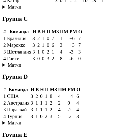
4
Катар
3
0
1
2
2
10
-8
1
Матчи
Группа C
#
Команда
И
В
Н
П
МЗ
ПМ
РМ
О
1
Бразилия
3
2
1
0
7
1
+6
7
2
Марокко
3
2
1
0
6
3
+3
7
3
Шотландия
3
1
0
2
1
4
-3
3
4
Гаити
3
0
0
3
2
8
-6
0
Матчи
Группа D
#
Команда
И
В
Н
П
МЗ
ПМ
РМ
О
1
США
3
2
0
1
8
4
+4
6
2
Австралия
3
1
1
1
2
2
0
4
3
Парагвай
3
1
1
1
2
4
-2
4
4
Турция
3
1
0
2
3
5
-2
3
Матчи
Группа E