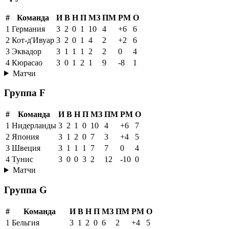
#
Команда
И
В
Н
П
МЗ
ПМ
РМ
О
1
Германия
3
2
0
1
10
4
+6
6
2
Кот-д'Ивуар
3
2
0
1
4
2
+2
6
3
Эквадор
3
1
1
1
2
2
0
4
4
Кюрасао
3
0
1
2
1
9
-8
1
Матчи
Группа F
#
Команда
И
В
Н
П
МЗ
ПМ
РМ
О
1
Нидерланды
3
2
1
0
10
4
+6
7
2
Япония
3
1
2
0
7
3
+4
5
3
Швеция
3
1
1
1
7
7
0
4
4
Тунис
3
0
0
3
2
12
-10
0
Матчи
Группа G
#
Команда
И
В
Н
П
МЗ
ПМ
РМ
О
1
Бельгия
3
1
2
0
6
2
+4
5