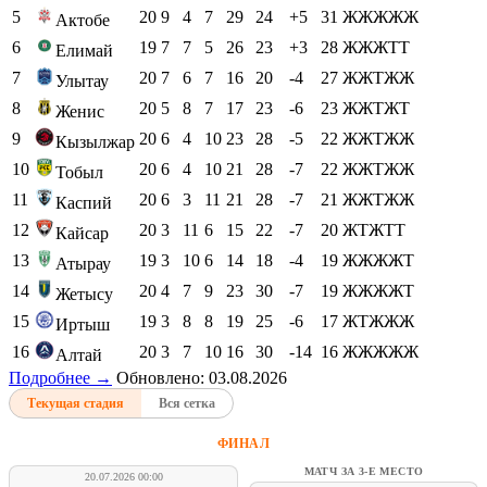
5
20
9
4
7
29
24
+5
31
ЖЖЖЖЖ
Актобе
6
19
7
7
5
26
23
+3
28
ЖЖЖТТ
Елимай
7
20
7
6
7
16
20
-4
27
ЖЖТЖЖ
Улытау
8
20
5
8
7
17
23
-6
23
ЖЖТЖТ
Женис
9
20
6
4
10
23
28
-5
22
ЖЖТЖЖ
Кызылжар
10
20
6
4
10
21
28
-7
22
ЖЖТЖЖ
Тобыл
11
20
6
3
11
21
28
-7
21
ЖЖТЖЖ
Каспий
12
20
3
11
6
15
22
-7
20
ЖТЖТТ
Кайсар
13
19
3
10
6
14
18
-4
19
ЖЖЖЖТ
Атырау
14
20
4
7
9
23
30
-7
19
ЖЖЖЖТ
Жетысу
15
19
3
8
8
19
25
-6
17
ЖТЖЖЖ
Иртыш
16
20
3
7
10
16
30
-14
16
ЖЖЖЖЖ
Алтай
Подробнее →
Обновлено: 03.08.2026
Текущая стадия
Вся сетка
ФИНАЛ
МАТЧ ЗА 3-Е МЕСТО
20.07.2026 00:00