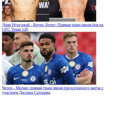
Дияр Нургожай - Бруно Лопес: Прямая трансляция боя на
UFC Vegas 120
Челси - Милан: прямая трансляция предсезонного матча с
участием Дастана Сатпаева