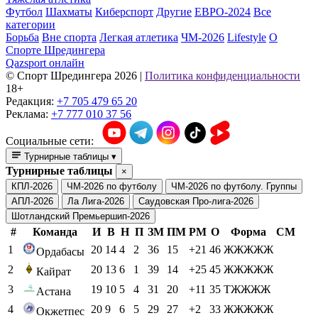
Футбол
Шахматы
Киберспорт
Другие
ЕВРО-2024
Все
категории
Борьба
Вне спорта
Легкая атлетика
ЧМ-2026
Lifestyle
О
Спорте Шредингера
Qazsport онлайн
© Cпорт Шредингера 2026
|
Политика конфиденциальности
18+
Редакция:
+7 705 479 65 20
Реклама:
+7 777 010 37 56
Социальные сети:
Турнирные таблицы
▾
Турнирные таблицы
×
КПЛ-2026
ЧМ-2026 по футболу
ЧМ-2026 по футболу. Группы
АПЛ-2026
Ла Лига-2026
Саудовская Про-лига-2026
Шотландский Премьершип-2026
#
Команда
И
В
Н
П
ЗМ
ПМ
РМ
О
Форма
СМ
1
20
14
4
2
36
15
+21
46
ЖЖЖЖЖ
Ордабасы
2
20
13
6
1
39
14
+25
45
ЖЖЖЖЖ
Кайрат
3
19
10
5
4
31
20
+11
35
ТЖЖЖЖ
Астана
4
20
9
6
5
29
27
+2
33
ЖЖЖЖЖ
Окжетпес