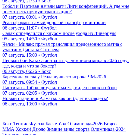
06 августа, 21:30 • Бокс
Тобол и Партизан начали матч Лиги конференций. А где мне
посмотреть прямую трансляцию?
07 августа, 00:01 • Футбол
Реал оформит самый дорогой трансфер в истории
06 августа, 11:07 • Футбол
Салах определился с клубом после ухода из Ливерпуля
05 августа, 14:50 • Футбол
Челси - Милан: прямая трансляция предсезонного матча с
участием Дастана Сатпаева
07 августа, 15:00 • Футбол
Первый бой Казахстана за титул чемпиона мира в 2026 году:
где, когда и что за боксер?
06 августа, 06:26 • Бокс
Барселона увела у Реала лучшего игрока ЧМ-2026
07 августа, 09:54 • Футбол
Партизан - Тобол: результат матча, видео голов и обзор
07 августа, 02:05 • Футбол
Новый стадион в Алматы: как он будет выглядеть?
06 августа, 13:00 • Футбол
Бокс
Теннис
Футзал
Баскетбол
Олимпиада-2026
Видео
ММА
Хоккей
Дзюдо
Зимние виды спорта
Олимпиада-2024
Тяжелая атлетика