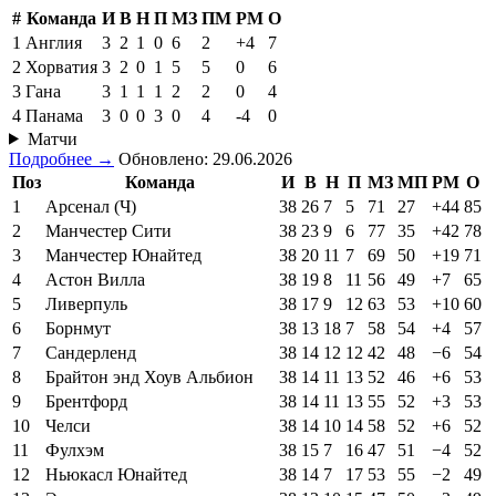
#
Команда
И
В
Н
П
МЗ
ПМ
РМ
О
1
Англия
3
2
1
0
6
2
+4
7
2
Хорватия
3
2
0
1
5
5
0
6
3
Гана
3
1
1
1
2
2
0
4
4
Панама
3
0
0
3
0
4
-4
0
Матчи
Подробнее →
Обновлено: 29.06.2026
Поз
Команда
И
В
Н
П
МЗ
МП
РМ
О
1
Арсенал (Ч)
38
26
7
5
71
27
+44
85
2
Манчестер Сити
38
23
9
6
77
35
+42
78
3
Манчестер Юнайтед
38
20
11
7
69
50
+19
71
4
Астон Вилла
38
19
8
11
56
49
+7
65
5
Ливерпуль
38
17
9
12
63
53
+10
60
6
Борнмут
38
13
18
7
58
54
+4
57
7
Сандерленд
38
14
12
12
42
48
−6
54
8
Брайтон энд Хоув Альбион
38
14
11
13
52
46
+6
53
9
Брентфорд
38
14
11
13
55
52
+3
53
10
Челси
38
14
10
14
58
52
+6
52
11
Фулхэм
38
15
7
16
47
51
−4
52
12
Ньюкасл Юнайтед
38
14
7
17
53
55
−2
49