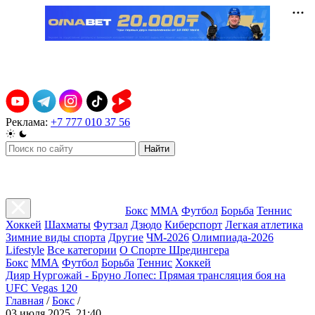
Реклама:
+7 777 010 37 56
Найти
Бокс
ММА
Футбол
Борьба
Теннис
Хоккей
Шахматы
Футзал
Дзюдо
Киберспорт
Легкая атлетика
Зимние виды спорта
Другие
ЧМ-2026
Олимпиада-2026
Lifestyle
Все категории
О Спорте Шредингера
Бокс
ММА
Футбол
Борьба
Теннис
Хоккей
Дияр Нургожай - Бруно Лопес: Прямая трансляция боя на
UFC Vegas 120
Главная
/
Бокс
/
03 июля 2025, 21:40