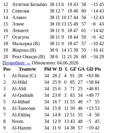
12
Атлетик Бильбао
38
13
6
19
43
58
−15
45
13
Севилья
38
12
7
19
46
60
−14
43
14
Алавес
38
11
10
17
44
56
−12
43
15
Эльче
38
10
13
15
49
57
−8
43
16
Леванте
38
11
9
18
47
61
−14
42
17
Осасуна
38
11
9
18
44
50
−6
42
18
Мальорка (В)
38
11
9
18
47
57
−10
42
19
Жирона (В)
38
9
14
15
39
55
−16
41
20
Реал Овьедо (В)
38
6
11
21
26
60
−34
29
Подробнее →
Обновлено: 04.06.2026
Pos
Teamvte
Pld
W
D
L
GF
GA
GD
Pts
1
Al-Nassr (C)
34
28
2
4
91
28
+63
86
2
Al-Hilal
34
25
9
0
85
27
+58
84
3
Al-Ahli
34
25
6
3
71
25
+46
81
4
Al-Qadsiah
34
23
8
3
83
34
+49
77
5
Al-Ittihad
34
16
7
11
55
48
+7
55
6
Al-Taawoun
34
15
8
11
59
46
+13
53
7
Al-Ettifaq
34
14
8
12
51
55
−4
50
8
Neom
34
12
9
13
43
48
−5
45
9
Al-Hazem
34
11
9
14
38
57
−19
42