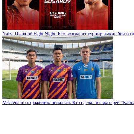
Naiza Diamond Fight Night. Кто возглавит турнир, какие бои и г
Мастера по отражению пенальти. Кто сделал из вратарей "Кай