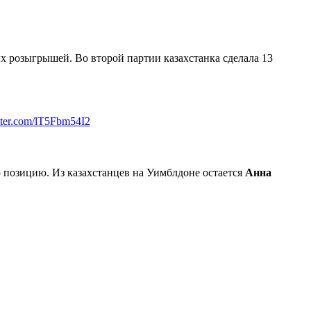
щих розыгрышей. Во второй партии казахстанка сделала 13
itter.com/lT5Fbm54I2
 позицию. Из казахстанцев на Уимблдоне остается
Анна