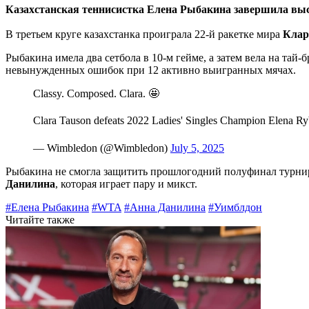
Казахстанская теннисистка Елена Рыбакина завершила вы
В третьем круге казахстанка проиграла 22-й ракетке мира
Клар
Рыбакина имела два сетбола в 10-м гейме, а затем вела на тай
невынужденных ошибок при 12 активно выигранных мячах.
Classy. Composed. Clara. 🤩
Clara Tauson defeats 2022 Ladies' Singles Champion Elena Ryba
— Wimbledon (@Wimbledon)
July 5, 2025
Рыбакина не смогла защитить прошлогодний полуфинал турнир
Данилина
, которая играет пару и микст.
#Елена Рыбакина
#WTA
#Анна Данилина
#Уимблдон
Читайте также