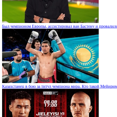
Был чемпионом Европы, ассистировал ван Бастену и провалилс
Казахстанец в бою за титул чемпиона мира. Кто такой Мейири