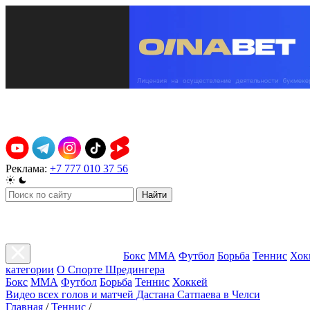
Реклама:
+7 777 010 37 56
Найти
Бокс
ММА
Футбол
Борьба
Теннис
Хок
категории
О Спорте Шредингера
Бокс
ММА
Футбол
Борьба
Теннис
Хоккей
Видео всех голов и матчей Дастана Сатпаева в Челси
Главная
/
Теннис
/