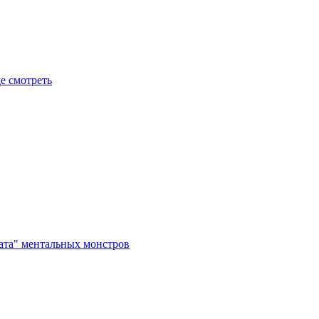
де смотреть
рата" ментальных монстров