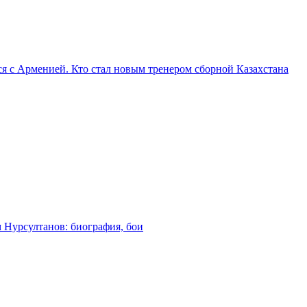
я с Арменией. Кто стал новым тренером сборной Казахстана
м Нурсултанов: биография, бои