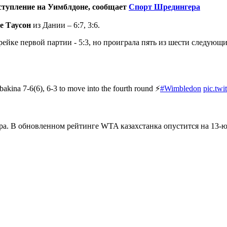
ступление на Уимблдоне, сообщает
Спорт Шредингера
е Таусон
из Дании – 6:7, 3:6.
-брейке первой партии - 5:3, но проиграла пять из шести следую
kina 7-6(6), 6-3 to move into the fourth round ⚡️
#Wimbledon
pic.tw
а. В обновленном рейтинге WTA казахстанка опустится на 13-ю