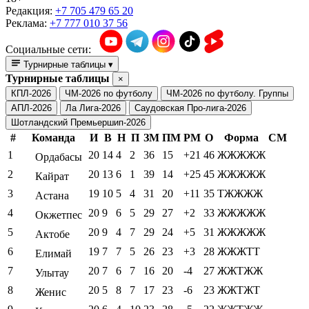
Редакция:
+7 705 479 65 20
Реклама:
+7 777 010 37 56
Социальные сети:
Турнирные таблицы
▾
Турнирные таблицы
×
КПЛ-2026
ЧМ-2026 по футболу
ЧМ-2026 по футболу. Группы
АПЛ-2026
Ла Лига-2026
Саудовская Про-лига-2026
Шотландский Премьершип-2026
#
Команда
И
В
Н
П
ЗМ
ПМ
РМ
О
Форма
СМ
1
20
14
4
2
36
15
+21
46
ЖЖЖЖЖ
Ордабасы
2
20
13
6
1
39
14
+25
45
ЖЖЖЖЖ
Кайрат
3
19
10
5
4
31
20
+11
35
ТЖЖЖЖ
Астана
4
20
9
6
5
29
27
+2
33
ЖЖЖЖЖ
Окжетпес
5
20
9
4
7
29
24
+5
31
ЖЖЖЖЖ
Актобе
6
19
7
7
5
26
23
+3
28
ЖЖЖТТ
Елимай
7
20
7
6
7
16
20
-4
27
ЖЖТЖЖ
Улытау
8
20
5
8
7
17
23
-6
23
ЖЖТЖТ
Женис