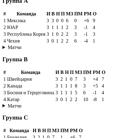
Группа A
#
Команда
И
В
Н
П
МЗ
ПМ
РМ
О
1
Мексика
3
3
0
0
6
0
+6
9
2
ЮАР
3
1
1
1
2
3
-1
4
3
Республика Корея
3
1
0
2
2
3
-1
3
4
Чехия
3
0
1
2
2
6
-4
1
Матчи
Группа B
#
Команда
И
В
Н
П
МЗ
ПМ
РМ
О
1
Швейцария
3
2
1
0
7
3
+4
7
2
Канада
3
1
1
1
8
3
+5
4
3
Босния и Герцеговина
3
1
1
1
5
6
-1
4
4
Катар
3
0
1
2
2
10
-8
1
Матчи
Группа C
#
Команда
И
В
Н
П
МЗ
ПМ
РМ
О
1
Бразилия
3
2
1
0
7
1
+6
7