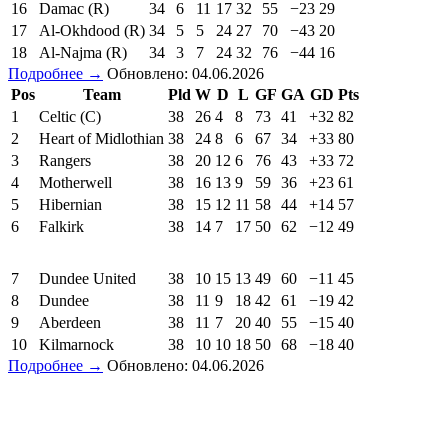
16
Damac (R)
34
6
11
17
32
55
−23
29
17
Al-Okhdood (R)
34
5
5
24
27
70
−43
20
18
Al-Najma (R)
34
3
7
24
32
76
−44
16
Подробнее →
Обновлено: 04.06.2026
Pos
Team
Pld
W
D
L
GF
GA
GD
Pts
1
Celtic (C)
38
26
4
8
73
41
+32
82
2
Heart of Midlothian
38
24
8
6
67
34
+33
80
3
Rangers
38
20
12
6
76
43
+33
72
4
Motherwell
38
16
13
9
59
36
+23
61
5
Hibernian
38
15
12
11
58
44
+14
57
6
Falkirk
38
14
7
17
50
62
−12
49
7
Dundee United
38
10
15
13
49
60
−11
45
8
Dundee
38
11
9
18
42
61
−19
42
9
Aberdeen
38
11
7
20
40
55
−15
40
10
Kilmarnock
38
10
10
18
50
68
−18
40
Подробнее →
Обновлено: 04.06.2026