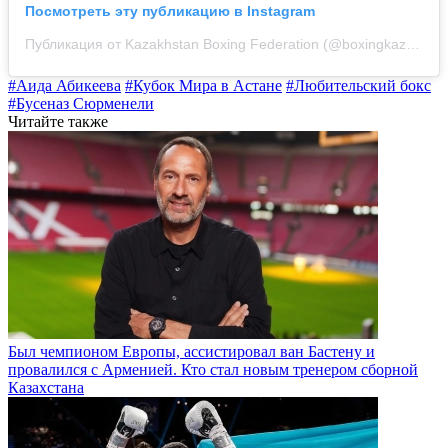
Посмотреть эту публикацию в Instagram
Публикация от Kazakhstan Boxing Federation (@boxingkazakhstan)
#Аида Абикеева
#Кубок Мира в Астане
#Любительский бокс
#Бусеназ Сюрменели
Читайте также
Был чемпионом Европы, ассистировал ван Бастену и
провалился с Арменией. Кто стал новым тренером сборной
Казахстана