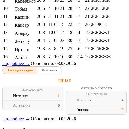
9
20
6
4
10
23
28
-5
22
ЖЖТЖЖ
Кызылжар
10
20
6
4
10
21
28
-7
22
ЖЖТЖЖ
Тобыл
11
20
6
3
11
21
28
-7
21
ЖЖТЖЖ
Каспий
12
20
3
11
6
15
22
-7
20
ЖТЖТТ
Кайсар
13
19
3
10
6
14
18
-4
19
ЖЖЖЖТ
Атырау
14
20
4
7
9
23
30
-7
19
ЖЖЖЖТ
Жетысу
15
19
3
8
8
19
25
-6
17
ЖТЖЖЖ
Иртыш
16
20
3
7
10
16
30
-14
16
ЖЖЖЖЖ
Алтай
Подробнее →
Обновлено: 03.08.2026
Текущая стадия
Вся сетка
ФИНАЛ
МАТЧ ЗА 3-Е МЕСТО
20.07.2026 00:00
19.07.2026 02:00
Испания
1
Франция
4
Аргентина
0
Англия
6
Подробнее →
Обновлено: 20.07.2026