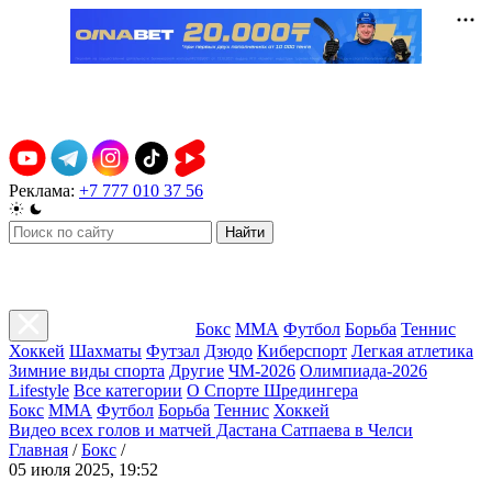
Реклама:
+7 777 010 37 56
Найти
Бокс
ММА
Футбол
Борьба
Теннис
Хоккей
Шахматы
Футзал
Дзюдо
Киберспорт
Легкая атлетика
Зимние виды спорта
Другие
ЧМ-2026
Олимпиада-2026
Lifestyle
Все категории
О Спорте Шредингера
Бокс
ММА
Футбол
Борьба
Теннис
Хоккей
Видео всех голов и матчей Дастана Сатпаева в Челси
Главная
/
Бокс
/
05 июля 2025, 19:52