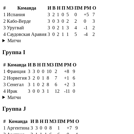
#
Команда
И
В
Н
П
МЗ
ПМ
РМ
О
1
Испания
3
2
1
0
5
0
+5
7
2
Кабо-Верде
3
0
3
0
2
2
0
3
3
Уругвай
3
0
2
1
3
4
-1
2
4
Саудовская Аравия
3
0
2
1
1
5
-4
2
Матчи
Группа I
#
Команда
И
В
Н
П
МЗ
ПМ
РМ
О
1
Франция
3
3
0
0
10
2
+8
9
2
Норвегия
3
2
0
1
8
7
+1
6
3
Сенегал
3
1
0
2
8
6
+2
3
4
Ирак
3
0
0
3
1
12
-11
0
Матчи
Группа J
#
Команда
И
В
Н
П
МЗ
ПМ
РМ
О
1
Аргентина
3
3
0
0
8
1
+7
9