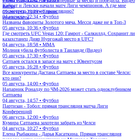
Елена Рыбакина сыграла впервые за месяц и победила. Видео
Кайрат и Левски начали матч Лиги чемпионов. А где мне
матча
посмотреть прямую трансляцию?
05 августа, 23:23 • Теннис
04 августа, 22:34 • Футбол
еще новости
Названы фавориты Золотого мяча. Месси даже не в Топ-3
05 августа, 10:36 • Футбол
Где смотреть UFC Vegas 120: Гамрот - Салкиллд. Сохранит ли
казахстанец Дияр Нургожай место в UFC?
04 августа, 18:58 • ММА
Молния убила футболиста в Таиланде (Видео)
05 августа, 17:30 • Футбол
Сатпаев остался в запасе на матч с Ювентусом
05 августа, 16:28 • Футбол
Все конкуренты Дастана Сатпаева за место в составе Челси:
кто они?
05 августа, 14:00 • Футбол
Напарник Роналду по ЧМ-2026 может стать одноклубником
Сатпаева
04 августа, 14:57 • Футбол
Партизан - Тобол: прямая трансляция матча Лиги
Конференций
06 августа, 12:00 • Футбол
Кумира Сатпаева захотели забрать из Челси
04 августа, 10:27 • Футбол
Елена Рыбакина - Дарья Касаткина. Прямая трансляция