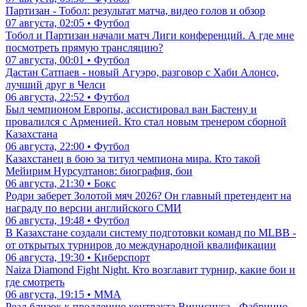
Партизан - Тобол: результат матча, видео голов и обзор
07 августа, 02:05 • Футбол
Тобол и Партизан начали матч Лиги конференций. А где мне
посмотреть прямую трансляцию?
07 августа, 00:01 • Футбол
Дастан Сатпаев - новый Агуэро, разговор с Хаби Алонсо,
лучший друг в Челси
06 августа, 22:52 • Футбол
Был чемпионом Европы, ассистировал ван Бастену и
провалился с Арменией. Кто стал новым тренером сборной
Казахстана
06 августа, 22:00 • Футбол
Казахстанец в бою за титул чемпиона мира. Кто такой
Мейирим Нурсултанов: биография, бои
06 августа, 21:30 • Бокс
Родри заберет Золотой мяч 2026? Он главный претендент на
награду по версии английского СМИ
06 августа, 19:48 • Футбол
В Казахстане создали систему подготовки команд по MLBB -
от открытых турниров до международной квалификации
06 августа, 19:30 • Киберспорт
Naiza Diamond Fight Night. Кто возглавит турнир, какие бои и
где смотреть
06 августа, 19:15 • ММА
Реал близок к продлению контракта Винисиуса - Фабрицио