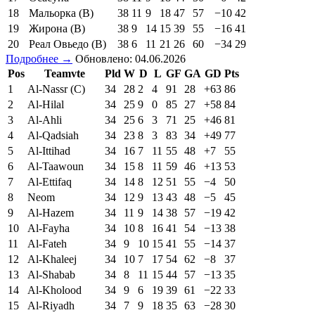
18
Мальорка (В)
38
11
9
18
47
57
−10
42
19
Жирона (В)
38
9
14
15
39
55
−16
41
20
Реал Овьедо (В)
38
6
11
21
26
60
−34
29
Подробнее →
Обновлено: 04.06.2026
Pos
Teamvte
Pld
W
D
L
GF
GA
GD
Pts
1
Al-Nassr (C)
34
28
2
4
91
28
+63
86
2
Al-Hilal
34
25
9
0
85
27
+58
84
3
Al-Ahli
34
25
6
3
71
25
+46
81
4
Al-Qadsiah
34
23
8
3
83
34
+49
77
5
Al-Ittihad
34
16
7
11
55
48
+7
55
6
Al-Taawoun
34
15
8
11
59
46
+13
53
7
Al-Ettifaq
34
14
8
12
51
55
−4
50
8
Neom
34
12
9
13
43
48
−5
45
9
Al-Hazem
34
11
9
14
38
57
−19
42
10
Al-Fayha
34
10
8
16
41
54
−13
38
11
Al-Fateh
34
9
10
15
41
55
−14
37
12
Al-Khaleej
34
10
7
17
54
62
−8
37
13
Al-Shabab
34
8
11
15
44
57
−13
35
14
Al-Kholood
34
9
6
19
39
61
−22
33
15
Al-Riyadh
34
7
9
18
35
63
−28
30