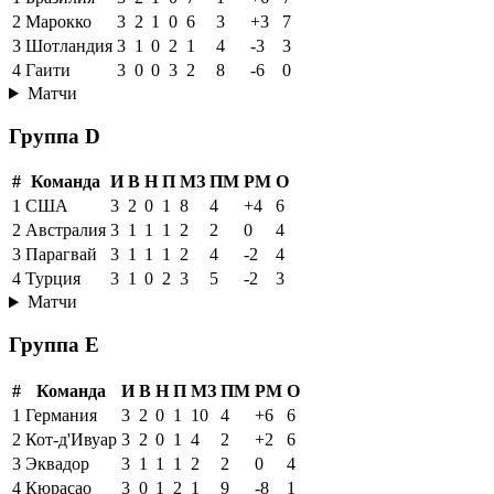
2
Марокко
3
2
1
0
6
3
+3
7
3
Шотландия
3
1
0
2
1
4
-3
3
4
Гаити
3
0
0
3
2
8
-6
0
Матчи
Группа D
#
Команда
И
В
Н
П
МЗ
ПМ
РМ
О
1
США
3
2
0
1
8
4
+4
6
2
Австралия
3
1
1
1
2
2
0
4
3
Парагвай
3
1
1
1
2
4
-2
4
4
Турция
3
1
0
2
3
5
-2
3
Матчи
Группа E
#
Команда
И
В
Н
П
МЗ
ПМ
РМ
О
1
Германия
3
2
0
1
10
4
+6
6
2
Кот-д'Ивуар
3
2
0
1
4
2
+2
6
3
Эквадор
3
1
1
1
2
2
0
4
4
Кюрасао
3
0
1
2
1
9
-8
1