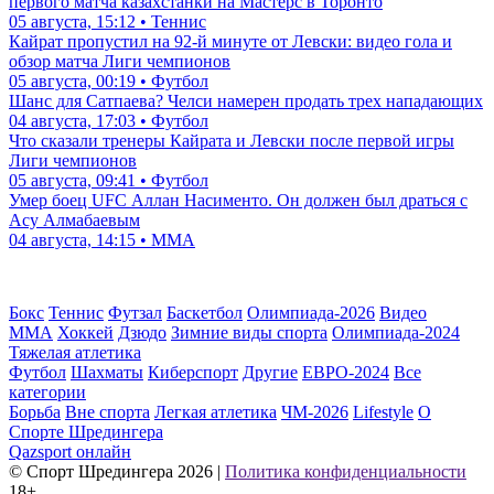
первого матча казахстанки на Мастерс в Торонто
05 августа, 15:12 • Теннис
Кайрат пропустил на 92-й минуте от Левски: видео гола и
обзор матча Лиги чемпионов
05 августа, 00:19 • Футбол
Шанс для Сатпаева? Челси намерен продать трех нападающих
04 августа, 17:03 • Футбол
Что сказали тренеры Кайрата и Левски после первой игры
Лиги чемпионов
05 августа, 09:41 • Футбол
Умер боец UFC Аллан Насименто. Он должен был драться с
Асу Алмабаевым
04 августа, 14:15 • ММА
Бокс
Теннис
Футзал
Баскетбол
Олимпиада-2026
Видео
ММА
Хоккей
Дзюдо
Зимние виды спорта
Олимпиада-2024
Тяжелая атлетика
Футбол
Шахматы
Киберспорт
Другие
ЕВРО-2024
Все
категории
Борьба
Вне спорта
Легкая атлетика
ЧМ-2026
Lifestyle
О
Спорте Шредингера
Qazsport онлайн
© Cпорт Шредингера 2026
|
Политика конфиденциальности
18+