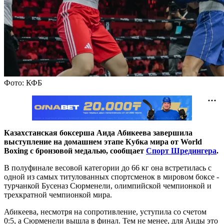
Фото: КФБ
Казахстанская боксерша Аида Абикеева завершила
выступление на домашнем этапе Кубка мира от World
Boxing с бронзовой медалью, сообщает
Спорт Шредингера
.
В полуфинале весовой категории до 66 кг она встретилась с
одной из самых титулованных спортсменок в мировом боксе -
турчанкой Бусеназ Сюрменели, олимпийской чемпионкой и
трехкратной чемпионкой мира.
Абикеева, несмотря на сопротивление, уступила со счетом
0:5, а Сюрменели вышла в финал. Тем не менее, для Аиды это