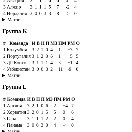
2
Австрия
3
1
1
1
6
6
0
4
3
Алжир
3
1
1
1
5
7
-2
4
4
Иордания
3
0
0
3
3
8
-5
0
Матчи
Группа K
#
Команда
И
В
Н
П
МЗ
ПМ
РМ
О
1
Колумбия
3
2
1
0
4
1
+3
7
2
Португалия
3
1
2
0
6
1
+5
5
3
ДР Конго
3
1
1
1
4
3
+1
4
4
Узбекистан
3
0
0
3
2
11
-9
0
Матчи
Группа L
#
Команда
И
В
Н
П
МЗ
ПМ
РМ
О
1
Англия
3
2
1
0
6
2
+4
7
2
Хорватия
3
2
0
1
5
5
0
6
3
Гана
3
1
1
1
2
2
0
4
4
Панама
3
0
0
3
0
4
-4
0
Матчи