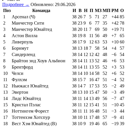
Подробнее →
Обновлено: 29.06.2026
Поз
Команда
И
В
Н
П
МЗ
МП
РМ
О
1
Арсенал (Ч)
38
26
7
5
71
27
+44
85
2
Манчестер Сити
38
23
9
6
77
35
+42
78
3
Манчестер Юнайтед
38
20
11
7
69
50
+19
71
4
Астон Вилла
38
19
8
11
56
49
+7
65
5
Ливерпуль
38
17
9
12
63
53
+10
60
6
Борнмут
38
13
18
7
58
54
+4
57
7
Сандерленд
38
14
12
12
42
48
−6
54
8
Брайтон энд Хоув Альбион
38
14
11
13
52
46
+6
53
9
Брентфорд
38
14
11
13
55
52
+3
53
10
Челси
38
14
10
14
58
52
+6
52
11
Фулхэм
38
15
7
16
47
51
−4
52
12
Ньюкасл Юнайтед
38
14
7
17
53
55
−2
49
13
Эвертон
38
13
10
15
47
50
−3
49
14
Лидс Юнайтед
38
11
14
13
49
56
−7
47
15
Кристал Пэлас
38
11
12
15
41
51
−10
45
16
Ноттингем Форест
38
11
11
16
48
51
−3
44
17
Тоттенхэм Хотспур
38
10
11
17
48
57
−9
41
18
Вест Хэм Юнайтед (В)
38
10
9
19
46
65
−19
39