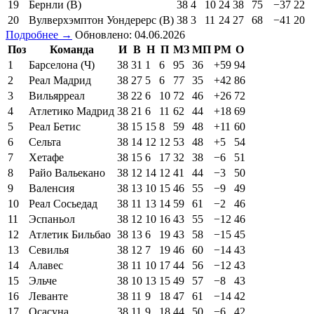
19
Бернли (В)
38
4
10
24
38
75
−37
22
20
Вулверхэмптон Уондерерс (В)
38
3
11
24
27
68
−41
20
Подробнее →
Обновлено: 04.06.2026
Поз
Команда
И
В
Н
П
МЗ
МП
РМ
О
1
Барселона (Ч)
38
31
1
6
95
36
+59
94
2
Реал Мадрид
38
27
5
6
77
35
+42
86
3
Вильярреал
38
22
6
10
72
46
+26
72
4
Атлетико Мадрид
38
21
6
11
62
44
+18
69
5
Реал Бетис
38
15
15
8
59
48
+11
60
6
Сельта
38
14
12
12
53
48
+5
54
7
Хетафе
38
15
6
17
32
38
−6
51
8
Райо Вальекано
38
12
14
12
41
44
−3
50
9
Валенсия
38
13
10
15
46
55
−9
49
10
Реал Сосьедад
38
11
13
14
59
61
−2
46
11
Эспаньол
38
12
10
16
43
55
−12
46
12
Атлетик Бильбао
38
13
6
19
43
58
−15
45
13
Севилья
38
12
7
19
46
60
−14
43
14
Алавес
38
11
10
17
44
56
−12
43
15
Эльче
38
10
13
15
49
57
−8
43
16
Леванте
38
11
9
18
47
61
−14
42
17
Осасуна
38
11
9
18
44
50
−6
42