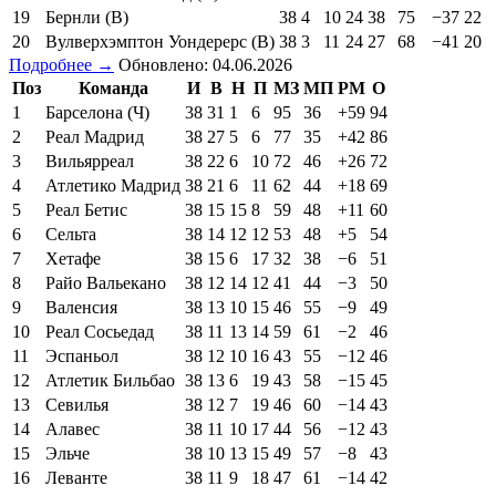
19
Бернли (В)
38
4
10
24
38
75
−37
22
20
Вулверхэмптон Уондерерс (В)
38
3
11
24
27
68
−41
20
Подробнее →
Обновлено: 04.06.2026
Поз
Команда
И
В
Н
П
МЗ
МП
РМ
О
1
Барселона (Ч)
38
31
1
6
95
36
+59
94
2
Реал Мадрид
38
27
5
6
77
35
+42
86
3
Вильярреал
38
22
6
10
72
46
+26
72
4
Атлетико Мадрид
38
21
6
11
62
44
+18
69
5
Реал Бетис
38
15
15
8
59
48
+11
60
6
Сельта
38
14
12
12
53
48
+5
54
7
Хетафе
38
15
6
17
32
38
−6
51
8
Райо Вальекано
38
12
14
12
41
44
−3
50
9
Валенсия
38
13
10
15
46
55
−9
49
10
Реал Сосьедад
38
11
13
14
59
61
−2
46
11
Эспаньол
38
12
10
16
43
55
−12
46
12
Атлетик Бильбао
38
13
6
19
43
58
−15
45
13
Севилья
38
12
7
19
46
60
−14
43
14
Алавес
38
11
10
17
44
56
−12
43
15
Эльче
38
10
13
15
49
57
−8
43
16
Леванте
38
11
9
18
47
61
−14
42