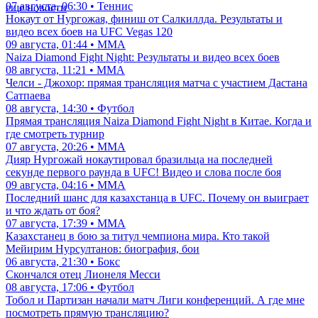
07 августа, 06:30 • Теннис
еще новости
Нокаут от Нургожая, финиш от Салкиллда. Результаты и
видео всех боев на UFC Vegas 120
09 августа, 01:44 • ММА
Naiza Diamond Fight Night: Результаты и видео всех боев
08 августа, 11:21 • ММА
Челси - Джохор: прямая трансляция матча с участием Дастана
Сатпаева
08 августа, 14:30 • Футбол
Прямая трансляция Naiza Diamond Fight Night в Китае. Когда и
где смотреть турнир
07 августа, 20:26 • ММА
Дияр Нургожай нокаутировал бразильца на последней
секунде первого раунда в UFC! Видео и слова после боя
09 августа, 04:16 • ММА
Последний шанс для казахстанца в UFC. Почему он выиграет
и что ждать от боя?
07 августа, 17:39 • ММА
Казахстанец в бою за титул чемпиона мира. Кто такой
Мейирим Нурсултанов: биография, бои
06 августа, 21:30 • Бокс
Скончался отец Лионеля Месси
08 августа, 17:06 • Футбол
Тобол и Партизан начали матч Лиги конференций. А где мне
посмотреть прямую трансляцию?