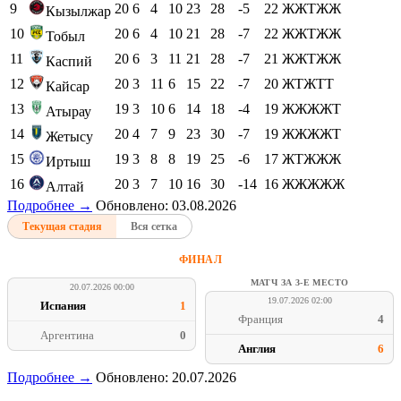
9
20
6
4
10
23
28
-5
22
ЖЖТЖЖ
Кызылжар
10
20
6
4
10
21
28
-7
22
ЖЖТЖЖ
Тобыл
11
20
6
3
11
21
28
-7
21
ЖЖТЖЖ
Каспий
12
20
3
11
6
15
22
-7
20
ЖТЖТТ
Кайсар
13
19
3
10
6
14
18
-4
19
ЖЖЖЖТ
Атырау
14
20
4
7
9
23
30
-7
19
ЖЖЖЖТ
Жетысу
15
19
3
8
8
19
25
-6
17
ЖТЖЖЖ
Иртыш
16
20
3
7
10
16
30
-14
16
ЖЖЖЖЖ
Алтай
Подробнее →
Обновлено: 03.08.2026
Текущая стадия
Вся сетка
ФИНАЛ
МАТЧ ЗА 3-Е МЕСТО
20.07.2026 00:00
19.07.2026 02:00
Испания
1
Франция
4
Аргентина
0
Англия
6
Подробнее →
Обновлено: 20.07.2026