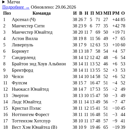
Матчи
Подробнее →
Обновлено: 29.06.2026
Поз
Команда
И
В
Н
П
МЗ
МП
РМ
О
1
Арсенал (Ч)
38
26
7
5
71
27
+44
85
2
Манчестер Сити
38
23
9
6
77
35
+42
78
3
Манчестер Юнайтед
38
20
11
7
69
50
+19
71
4
Астон Вилла
38
19
8
11
56
49
+7
65
5
Ливерпуль
38
17
9
12
63
53
+10
60
6
Борнмут
38
13
18
7
58
54
+4
57
7
Сандерленд
38
14
12
12
42
48
−6
54
8
Брайтон энд Хоув Альбион
38
14
11
13
52
46
+6
53
9
Брентфорд
38
14
11
13
55
52
+3
53
10
Челси
38
14
10
14
58
52
+6
52
11
Фулхэм
38
15
7
16
47
51
−4
52
12
Ньюкасл Юнайтед
38
14
7
17
53
55
−2
49
13
Эвертон
38
13
10
15
47
50
−3
49
14
Лидс Юнайтед
38
11
14
13
49
56
−7
47
15
Кристал Пэлас
38
11
12
15
41
51
−10
45
16
Ноттингем Форест
38
11
11
16
48
51
−3
44
17
Тоттенхэм Хотспур
38
10
11
17
48
57
−9
41
18
Вест Хэм Юнайтед (В)
38
10
9
19
46
65
−19
39