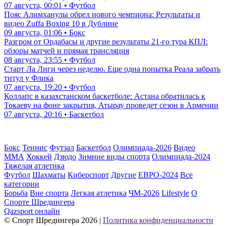
07 августа, 00:01 • Футбол
Пояс Алимханулы обрел нового чемпиона: Результаты и
видео Zuffa Boxing 10 в Дублине
09 августа, 01:06 • Бокс
Разгром от Ордабасы и другие результаты 21-го тура КПЛ:
обзоры матчей и прямая трансляция
08 августа, 23:55 • Футбол
Старт Ла Лиги через неделю. Еще одна попытка Реала забрать
титул у Флика
07 августа, 19:20 • Футбол
Коллапс в казахстанском баскетболе: Астана обратилась к
Токаеву на фоне закрытия, Атырау проведет сезон в Армении
07 августа, 20:16 • Баскетбол
Бокс
Теннис
Футзал
Баскетбол
Олимпиада-2026
Видео
ММА
Хоккей
Дзюдо
Зимние виды спорта
Олимпиада-2024
Тяжелая атлетика
Футбол
Шахматы
Киберспорт
Другие
ЕВРО-2024
Все
категории
Борьба
Вне спорта
Легкая атлетика
ЧМ-2026
Lifestyle
О
Спорте Шредингера
Qazsport онлайн
© Cпорт Шредингера 2026
|
Политика конфиденциальности