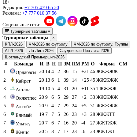
18+
Редакция:
+7 705 479 65 20
Реклама:
+7 777 010 37 56
Социальные сети:
Турнирные таблицы
▾
Турнирные таблицы
×
КПЛ-2026
ЧМ-2026 по футболу
ЧМ-2026 по футболу. Группы
АПЛ-2026
Ла Лига-2026
Саудовская Про-лига-2026
Шотландский Премьершип-2026
#
Команда
И
В
Н
П
ЗМ
ПМ
РМ
О
Форма
СМ
1
20
14
4
2
36
15
+21
46
ЖЖЖЖЖ
Ордабасы
2
20
13
6
1
39
14
+25
45
ЖЖЖЖЖ
Кайрат
3
19
10
5
4
31
20
+11
35
ТЖЖЖЖ
Астана
4
20
9
6
5
29
27
+2
33
ЖЖЖЖЖ
Окжетпес
5
20
9
4
7
29
24
+5
31
ЖЖЖЖЖ
Актобе
6
19
7
7
5
26
23
+3
28
ЖЖЖТТ
Елимай
7
20
7
6
7
16
20
-4
27
ЖЖТЖЖ
Улытау
8
20
5
8
7
17
23
-6
23
ЖЖТЖТ
Женис