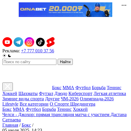
Реклама:
+7 777 010 37 56
Найти
Бокс
ММА
Футбол
Борьба
Теннис
Хоккей
Шахматы
Футзал
Дзюдо
Киберспорт
Легкая атлетика
Зимние виды спорта
Другие
ЧМ-2026
Олимпиада-2026
Lifestyle
Все категории
О Спорте Шредингера
Бокс
ММА
Футбол
Борьба
Теннис
Хоккей
Челси - Джохор: прямая трансляция матча с участием Дастана
Сатпаева
Главная
/
Бокс
/
05 июля 2025, 14:23