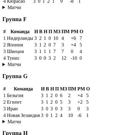
4
Кюрасао
3
0
1
2
1
9
-8
1
Матчи
Группа F
#
Команда
И
В
Н
П
МЗ
ПМ
РМ
О
1
Нидерланды
3
2
1
0
10
4
+6
7
2
Япония
3
1
2
0
7
3
+4
5
3
Швеция
3
1
1
1
7
7
0
4
4
Тунис
3
0
0
3
2
12
-10
0
Матчи
Группа G
#
Команда
И
В
Н
П
МЗ
ПМ
РМ
О
1
Бельгия
3
1
2
0
6
2
+4
5
2
Египет
3
1
2
0
5
3
+2
5
3
Иран
3
0
3
0
3
3
0
3
4
Новая Зеландия
3
0
1
2
4
10
-6
1
Матчи
Группа H