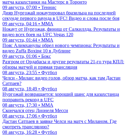
матча казахстанки на Мастерс в Торонто
09 августа, 07:00 • Теннис
Дияр Нургожай нокаутировал бразильца на последней
секунде первого раунда в UFC! Видео и слова после боя
09 августа, 04:16 • ММА
Нокаут от Нургожая, финиш от Салкиллда. Результаты и
видео всех боев на UFC Vegas 120
09 августа, 01:44 • ММА
Пояс Алимханулы обрел нового чемпиона: Результаты и
видео Zuffa Boxing 10 в Дублине
09 августа, 01:06 • Бокс
Разгром от Ордабасы и другие результаты 21-го тура КПЛ:
обзоры матчей и прямая трансляция
08 августа, 23:55 • Футбол
Челси - Милан: видео голов, обзор матча, как там Дастан
Сатпаев?
08 августа, 18:49 • Футбол
Нургожай возвращается: хороший шанс для казахстанца
поправить рекорд в UFC
08 августа, 17:30 • ММА
Скончался отец Лионеля Месси
08 августа, 17:06 • Футбол
Дастан Сатпаев в заявке Челси на матч с Миланом. Где
смотреть трансляцию?
08 августа, 16:28 • Футбол