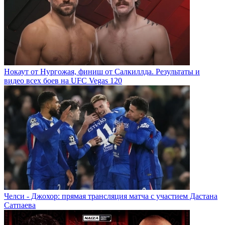
Нокаут от Нургожая, финиш от Салкиллда. Результаты и
видео всех боев на UFC Vegas 120
Челси - Джохор: прямая трансляция матча с участием Дастана
Сатпаева