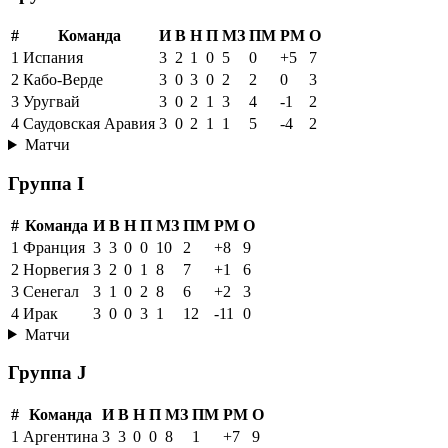
#
Команда
И
В
Н
П
МЗ
ПМ
РМ
О
1
Испания
3
2
1
0
5
0
+5
7
2
Кабо-Верде
3
0
3
0
2
2
0
3
3
Уругвай
3
0
2
1
3
4
-1
2
4
Саудовская Аравия
3
0
2
1
1
5
-4
2
Матчи
Группа I
#
Команда
И
В
Н
П
МЗ
ПМ
РМ
О
1
Франция
3
3
0
0
10
2
+8
9
2
Норвегия
3
2
0
1
8
7
+1
6
3
Сенегал
3
1
0
2
8
6
+2
3
4
Ирак
3
0
0
3
1
12
-11
0
Матчи
Группа J
#
Команда
И
В
Н
П
МЗ
ПМ
РМ
О
1
Аргентина
3
3
0
0
8
1
+7
9