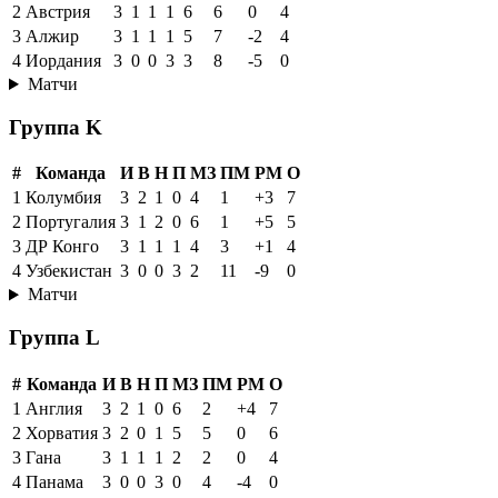
2
Австрия
3
1
1
1
6
6
0
4
3
Алжир
3
1
1
1
5
7
-2
4
4
Иордания
3
0
0
3
3
8
-5
0
Матчи
Группа K
#
Команда
И
В
Н
П
МЗ
ПМ
РМ
О
1
Колумбия
3
2
1
0
4
1
+3
7
2
Португалия
3
1
2
0
6
1
+5
5
3
ДР Конго
3
1
1
1
4
3
+1
4
4
Узбекистан
3
0
0
3
2
11
-9
0
Матчи
Группа L
#
Команда
И
В
Н
П
МЗ
ПМ
РМ
О
1
Англия
3
2
1
0
6
2
+4
7
2
Хорватия
3
2
0
1
5
5
0
6
3
Гана
3
1
1
1
2
2
0
4
4
Панама
3
0
0
3
0
4
-4
0