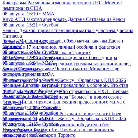
Как травма Рахмонова изменила историю UFC. Мнение
чемпиона из США
08 августа, 16:10 • ММА
Клуб АПЛ захотел арендовать Дастана Сатпаева из Челси
08 августа, 15:21 • Футбол
Челси - Джохор: прямая трансляция матча с участием Дастана
Сатпаева
Челси - Милан: видео голов, обзор матча, как там Дастан
08 августа, 14:30 • Футбол
Сатпаев?
Зарплата в 17 миллионов, личный особняк и фанатская
08 августа, 18:49 • Футбол
любовь. Как встретили Салаха в Турции?
UFC Vegas 120: Прямая трансляция всех боев турнира
08 августа, 13:59 • Футбол
07 августа, 19:04 • ММА
Иан Гэрри отметился очередным громким заявлением перед
Дастан Сатпаев в заявке Челси на матч с Миланом. Где
боем с Махачевым
смотреть трансляцию?
08 августа, 13:09 • ММА
08 августа, 16:28 • Футбол
Прямая трансляция матча Жетысу - Ордабасы в КПЛ-2026
Чемпион Европы, который провалился в сборной. Кто стал
08 августа, 12:16 • Футбол
новым тренером Казахстана?
Молодым казахстанцам нужно стремиться в НХЛ – первые
06 августа, 22:00 • Футбол
комментарии главного тренера "Барыса" в новом сезоне
Челси - Милан: прямая трансляция предсезонного матча с
(ВИДЕО)
участием Дастана Сатпаева
08 августа, 11:53 • Хоккей
07 августа, 15:00 • Футбол
Naiza Diamond Fight Night: Результаты и видео всех боев
Прямая трансляция матча Жетысу - Ордабасы в КПЛ-2026
08 августа, 11:21 • ММА
08 августа, 12:16 • Футбол
В WBC гарантировали титульник победителю боя
Елена Рыбакина - Энн Ли. Прямая трансляция матча
Нурсултанов - Рамос
казахстанки на Мастерс в Торонто
08 августа, 11:08 • Бокс