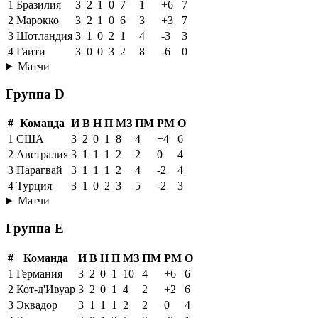
1
Бразилия
3
2
1
0
7
1
+6
7
2
Марокко
3
2
1
0
6
3
+3
7
3
Шотландия
3
1
0
2
1
4
-3
3
4
Гаити
3
0
0
3
2
8
-6
0
Матчи
Группа D
#
Команда
И
В
Н
П
МЗ
ПМ
РМ
О
1
США
3
2
0
1
8
4
+4
6
2
Австралия
3
1
1
1
2
2
0
4
3
Парагвай
3
1
1
1
2
4
-2
4
4
Турция
3
1
0
2
3
5
-2
3
Матчи
Группа E
#
Команда
И
В
Н
П
МЗ
ПМ
РМ
О
1
Германия
3
2
0
1
10
4
+6
6
2
Кот-д'Ивуар
3
2
0
1
4
2
+2
6
3
Эквадор
3
1
1
1
2
2
0
4