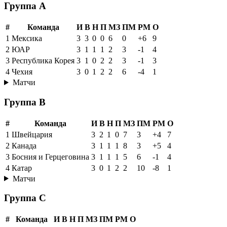
Группа A
#
Команда
И
В
Н
П
МЗ
ПМ
РМ
О
1
Мексика
3
3
0
0
6
0
+6
9
2
ЮАР
3
1
1
1
2
3
-1
4
3
Республика Корея
3
1
0
2
2
3
-1
3
4
Чехия
3
0
1
2
2
6
-4
1
Матчи
Группа B
#
Команда
И
В
Н
П
МЗ
ПМ
РМ
О
1
Швейцария
3
2
1
0
7
3
+4
7
2
Канада
3
1
1
1
8
3
+5
4
3
Босния и Герцеговина
3
1
1
1
5
6
-1
4
4
Катар
3
0
1
2
2
10
-8
1
Матчи
Группа C
#
Команда
И
В
Н
П
МЗ
ПМ
РМ
О