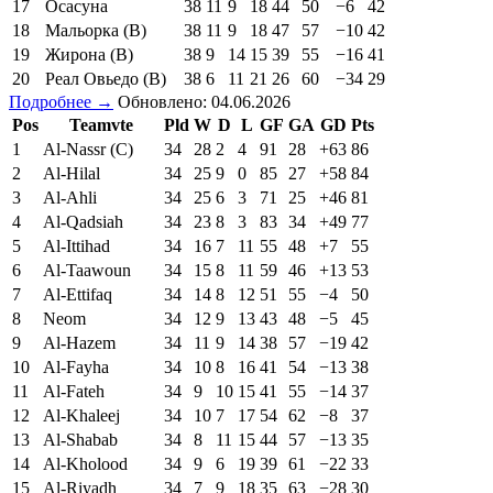
17
Осасуна
38
11
9
18
44
50
−6
42
18
Мальорка (В)
38
11
9
18
47
57
−10
42
19
Жирона (В)
38
9
14
15
39
55
−16
41
20
Реал Овьедо (В)
38
6
11
21
26
60
−34
29
Подробнее →
Обновлено: 04.06.2026
Pos
Teamvte
Pld
W
D
L
GF
GA
GD
Pts
1
Al-Nassr (C)
34
28
2
4
91
28
+63
86
2
Al-Hilal
34
25
9
0
85
27
+58
84
3
Al-Ahli
34
25
6
3
71
25
+46
81
4
Al-Qadsiah
34
23
8
3
83
34
+49
77
5
Al-Ittihad
34
16
7
11
55
48
+7
55
6
Al-Taawoun
34
15
8
11
59
46
+13
53
7
Al-Ettifaq
34
14
8
12
51
55
−4
50
8
Neom
34
12
9
13
43
48
−5
45
9
Al-Hazem
34
11
9
14
38
57
−19
42
10
Al-Fayha
34
10
8
16
41
54
−13
38
11
Al-Fateh
34
9
10
15
41
55
−14
37
12
Al-Khaleej
34
10
7
17
54
62
−8
37
13
Al-Shabab
34
8
11
15
44
57
−13
35
14
Al-Kholood
34
9
6
19
39
61
−22
33
15
Al-Riyadh
34
7
9
18
35
63
−28
30