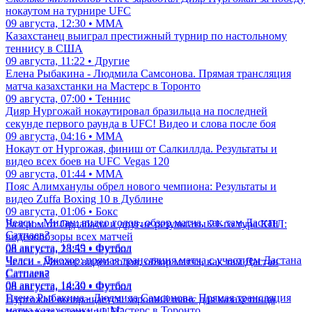
нокаутом на турнире UFC
09 августа, 12:30 • ММА
Казахстанец выиграл престижный турнир по настольному
теннису в США
09 августа, 11:22 • Другие
Елена Рыбакина - Людмила Самсонова. Прямая трансляция
матча казахстанки на Мастерс в Торонто
09 августа, 07:00 • Теннис
Дияр Нургожай нокаутировал бразильца на последней
секунде первого раунда в UFC! Видео и слова после боя
09 августа, 04:16 • ММА
Нокаут от Нургожая, финиш от Салкиллда. Результаты и
видео всех боев на UFC Vegas 120
09 августа, 01:44 • ММА
Пояс Алимханулы обрел нового чемпиона: Результаты и
видео Zuffa Boxing 10 в Дублине
09 августа, 01:06 • Бокс
Челси - Милан: видео голов, обзор матча, как там Дастан
Разгром от Ордабасы и другие результаты 21-го тура КПЛ:
Сатпаев?
видеоообзоры всех матчей
08 августа, 18:49 • Футбол
08 августа, 23:55 • Футбол
Челси - Джохор: прямая трансляция матча с участием Дастана
Челси - Милан: видео голов, обзор матча, как там Дастан
Сатпаева
Сатпаев?
08 августа, 14:30 • Футбол
08 августа, 18:49 • Футбол
Елена Рыбакина - Людмила Самсонова. Прямая трансляция
Нургожай возвращается: хороший шанс для казахстанца
матча казахстанки на Мастерс в Торонто
поправить рекорд в UFC