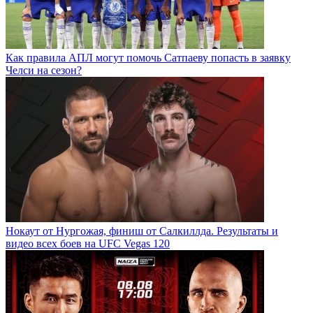
Как правила АПЛ могут помочь Сатпаеву попасть в заявку
Челси на сезон?
Нокаут от Нургожая, финиш от Салкиллда. Результаты и
видео всех боев на UFC Vegas 120