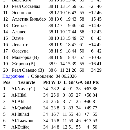
10
Реал Сосьедад
38
11
13
14
59
61
−2
46
11
Эспаньол
38
12
10
16
43
55
−12
46
12
Атлетик Бильбао
38
13
6
19
43
58
−15
45
13
Севилья
38
12
7
19
46
60
−14
43
14
Алавес
38
11
10
17
44
56
−12
43
15
Эльче
38
10
13
15
49
57
−8
43
16
Леванте
38
11
9
18
47
61
−14
42
17
Осасуна
38
11
9
18
44
50
−6
42
18
Мальорка (В)
38
11
9
18
47
57
−10
42
19
Жирона (В)
38
9
14
15
39
55
−16
41
20
Реал Овьедо (В)
38
6
11
21
26
60
−34
29
Подробнее →
Обновлено: 04.06.2026
Pos
Teamvte
Pld
W
D
L
GF
GA
GD
Pts
1
Al-Nassr (C)
34
28
2
4
91
28
+63
86
2
Al-Hilal
34
25
9
0
85
27
+58
84
3
Al-Ahli
34
25
6
3
71
25
+46
81
4
Al-Qadsiah
34
23
8
3
83
34
+49
77
5
Al-Ittihad
34
16
7
11
55
48
+7
55
6
Al-Taawoun
34
15
8
11
59
46
+13
53
7
Al-Ettifaq
34
14
8
12
51
55
−4
50