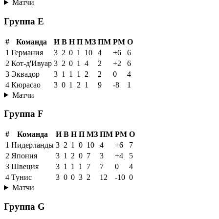
Матчи
Группа E
#
Команда
И
В
Н
П
МЗ
ПМ
РМ
О
1
Германия
3
2
0
1
10
4
+6
6
2
Кот-д'Ивуар
3
2
0
1
4
2
+2
6
3
Эквадор
3
1
1
1
2
2
0
4
4
Кюрасао
3
0
1
2
1
9
-8
1
Матчи
Группа F
#
Команда
И
В
Н
П
МЗ
ПМ
РМ
О
1
Нидерланды
3
2
1
0
10
4
+6
7
2
Япония
3
1
2
0
7
3
+4
5
3
Швеция
3
1
1
1
7
7
0
4
4
Тунис
3
0
0
3
2
12
-10
0
Матчи
Группа G