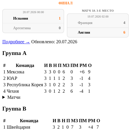
ФИНАЛ
МАТЧ ЗА 3-Е МЕСТО
20.07.2026 00:00
19.07.2026 02:00
Испания
1
Франция
4
Аргентина
0
Англия
6
Подробнее →
Обновлено: 20.07.2026
Группа A
#
Команда
И
В
Н
П
МЗ
ПМ
РМ
О
1
Мексика
3
3
0
0
6
0
+6
9
2
ЮАР
3
1
1
1
2
3
-1
4
3
Республика Корея
3
1
0
2
2
3
-1
3
4
Чехия
3
0
1
2
2
6
-4
1
Матчи
Группа B
#
Команда
И
В
Н
П
МЗ
ПМ
РМ
О
1
Швейцария
3
2
1
0
7
3
+4
7