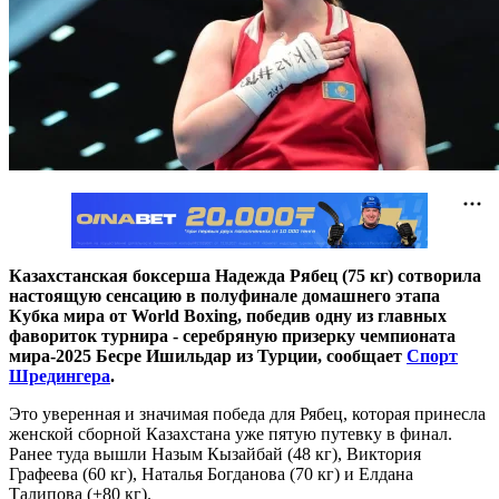
Казахстанская боксерша Надежда Рябец (75 кг) сотворила
настоящую сенсацию в полуфинале домашнего этапа
Кубка мира от World Boxing, победив одну из главных
фавориток турнира - серебряную призерку чемпионата
мира-2025 Бесре Ишильдар из Турции, сообщает
Спорт
Шредингера
.
Это уверенная и значимая победа для Рябец, которая принесла
женской сборной Казахстана уже пятую путевку в финал.
Ранее туда вышли Назым Кызайбай (48 кг), Виктория
Графеева (60 кг), Наталья Богданова (70 кг) и Елдана
Талипова (+80 кг).