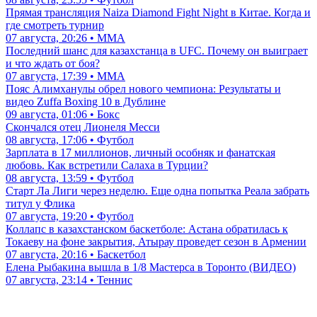
Прямая трансляция Naiza Diamond Fight Night в Китае. Когда и
где смотреть турнир
07 августа, 20:26 • ММА
Последний шанс для казахстанца в UFC. Почему он выиграет
и что ждать от боя?
07 августа, 17:39 • ММА
Пояс Алимханулы обрел нового чемпиона: Результаты и
видео Zuffa Boxing 10 в Дублине
09 августа, 01:06 • Бокс
Скончался отец Лионеля Месси
08 августа, 17:06 • Футбол
Зарплата в 17 миллионов, личный особняк и фанатская
любовь. Как встретили Салаха в Турции?
08 августа, 13:59 • Футбол
Старт Ла Лиги через неделю. Еще одна попытка Реала забрать
титул у Флика
07 августа, 19:20 • Футбол
Коллапс в казахстанском баскетболе: Астана обратилась к
Токаеву на фоне закрытия, Атырау проведет сезон в Армении
07 августа, 20:16 • Баскетбол
Елена Рыбакина вышла в 1/8 Мастерса в Торонто (ВИДЕО)
07 августа, 23:14 • Теннис