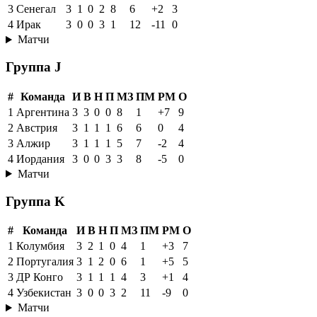
3
Сенегал
3
1
0
2
8
6
+2
3
4
Ирак
3
0
0
3
1
12
-11
0
Матчи
Группа J
#
Команда
И
В
Н
П
МЗ
ПМ
РМ
О
1
Аргентина
3
3
0
0
8
1
+7
9
2
Австрия
3
1
1
1
6
6
0
4
3
Алжир
3
1
1
1
5
7
-2
4
4
Иордания
3
0
0
3
3
8
-5
0
Матчи
Группа K
#
Команда
И
В
Н
П
МЗ
ПМ
РМ
О
1
Колумбия
3
2
1
0
4
1
+3
7
2
Португалия
3
1
2
0
6
1
+5
5
3
ДР Конго
3
1
1
1
4
3
+1
4
4
Узбекистан
3
0
0
3
2
11
-9
0
Матчи