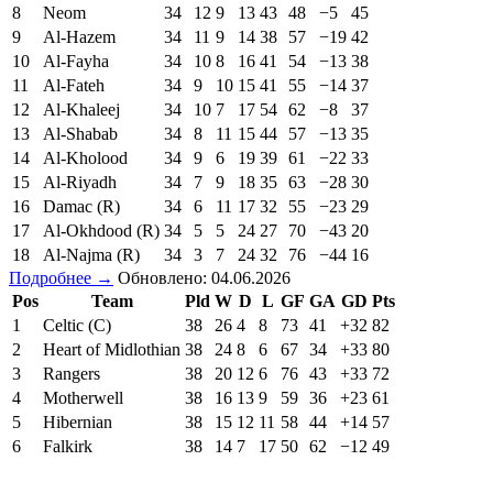
8
Neom
34
12
9
13
43
48
−5
45
9
Al-Hazem
34
11
9
14
38
57
−19
42
10
Al-Fayha
34
10
8
16
41
54
−13
38
11
Al-Fateh
34
9
10
15
41
55
−14
37
12
Al-Khaleej
34
10
7
17
54
62
−8
37
13
Al-Shabab
34
8
11
15
44
57
−13
35
14
Al-Kholood
34
9
6
19
39
61
−22
33
15
Al-Riyadh
34
7
9
18
35
63
−28
30
16
Damac (R)
34
6
11
17
32
55
−23
29
17
Al-Okhdood (R)
34
5
5
24
27
70
−43
20
18
Al-Najma (R)
34
3
7
24
32
76
−44
16
Подробнее →
Обновлено: 04.06.2026
Pos
Team
Pld
W
D
L
GF
GA
GD
Pts
1
Celtic (C)
38
26
4
8
73
41
+32
82
2
Heart of Midlothian
38
24
8
6
67
34
+33
80
3
Rangers
38
20
12
6
76
43
+33
72
4
Motherwell
38
16
13
9
59
36
+23
61
5
Hibernian
38
15
12
11
58
44
+14
57
6
Falkirk
38
14
7
17
50
62
−12
49