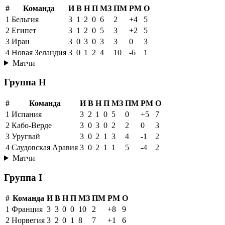
#
Команда
И
В
Н
П
МЗ
ПМ
РМ
О
1
Бельгия
3
1
2
0
6
2
+4
5
2
Египет
3
1
2
0
5
3
+2
5
3
Иран
3
0
3
0
3
3
0
3
4
Новая Зеландия
3
0
1
2
4
10
-6
1
Матчи
Группа H
#
Команда
И
В
Н
П
МЗ
ПМ
РМ
О
1
Испания
3
2
1
0
5
0
+5
7
2
Кабо-Верде
3
0
3
0
2
2
0
3
3
Уругвай
3
0
2
1
3
4
-1
2
4
Саудовская Аравия
3
0
2
1
1
5
-4
2
Матчи
Группа I
#
Команда
И
В
Н
П
МЗ
ПМ
РМ
О
1
Франция
3
3
0
0
10
2
+8
9
2
Норвегия
3
2
0
1
8
7
+1
6