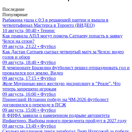
Последние
Популярные
Рыбакина ушла с 0:3 в решающей партии и вышла в
четвертьфинал Мастерса в Торонто (ВИДЕО)
10 августа, 00:40 • Теннис
Как правила АПЛ могут помочь Сатпаеву попасть в заявку
Челси на сезон?
09 августа, 23:22 • Футбол
Как Дастан Сатпаев сыграл четвертый матч за Челси: видео
голов и обзор
09 августа, 18:40 • Футбол
В чемпионате Бразилии футболист решил отпраздновать гол и
провалился под землю. Видео
09 августа, 17:15 • Футбол
Жозе Моуринью ввел жесткую дисциплину в "Реале". Что
теперь запрещено игрокам
09 августа, 16:00 • Футбол
Принесший Испании победу на ЧМ-2026 футболист
договорился о переходе в ПСЖ
09 августа, 15:00 • Футбол
В ФИФА заявили о намеренном подрыве авторитета
Инфантино. Выборы нового президента пройдут в 2027 году
09 августа, 13:49 • Футбол
Сколько миллионов тенге заработал Дияр Нургожай за победу