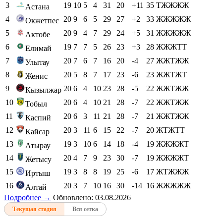
3
19
10
5
4
31
20
+11
35
ТЖЖЖЖ
Астана
4
20
9
6
5
29
27
+2
33
ЖЖЖЖЖ
Окжетпес
5
20
9
4
7
29
24
+5
31
ЖЖЖЖЖ
Актобе
6
19
7
7
5
26
23
+3
28
ЖЖЖТТ
Елимай
7
20
7
6
7
16
20
-4
27
ЖЖТЖЖ
Улытау
8
20
5
8
7
17
23
-6
23
ЖЖТЖТ
Женис
9
20
6
4
10
23
28
-5
22
ЖЖТЖЖ
Кызылжар
10
20
6
4
10
21
28
-7
22
ЖЖТЖЖ
Тобыл
11
20
6
3
11
21
28
-7
21
ЖЖТЖЖ
Каспий
12
20
3
11
6
15
22
-7
20
ЖТЖТТ
Кайсар
13
19
3
10
6
14
18
-4
19
ЖЖЖЖТ
Атырау
14
20
4
7
9
23
30
-7
19
ЖЖЖЖТ
Жетысу
15
19
3
8
8
19
25
-6
17
ЖТЖЖЖ
Иртыш
16
20
3
7
10
16
30
-14
16
ЖЖЖЖЖ
Алтай
Подробнее →
Обновлено: 03.08.2026
Текущая стадия
Вся сетка