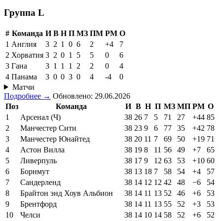
Группа L
#
Команда
И
В
Н
П
МЗ
ПМ
РМ
О
1
Англия
3
2
1
0
6
2
+4
7
2
Хорватия
3
2
0
1
5
5
0
6
3
Гана
3
1
1
1
2
2
0
4
4
Панама
3
0
0
3
0
4
-4
0
Матчи
Подробнее →
Обновлено: 29.06.2026
Поз
Команда
И
В
Н
П
МЗ
МП
РМ
О
1
Арсенал (Ч)
38
26
7
5
71
27
+44
85
2
Манчестер Сити
38
23
9
6
77
35
+42
78
3
Манчестер Юнайтед
38
20
11
7
69
50
+19
71
4
Астон Вилла
38
19
8
11
56
49
+7
65
5
Ливерпуль
38
17
9
12
63
53
+10
60
6
Борнмут
38
13
18
7
58
54
+4
57
7
Сандерленд
38
14
12
12
42
48
−6
54
8
Брайтон энд Хоув Альбион
38
14
11
13
52
46
+6
53
9
Брентфорд
38
14
11
13
55
52
+3
53
10
Челси
38
14
10
14
58
52
+6
52