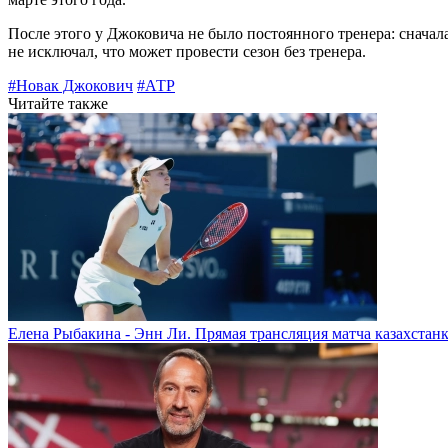
После этого у Джоковича не было постоянного тренера: снача
не исключал, что может провести сезон без тренера.
#Новак Джокович
#АТР
Читайте также
Елена Рыбакина - Энн Ли. Прямая трансляция матча казахстанк