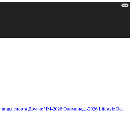
 виды спорта
Другие
ЧМ-2026
Олимпиада-2026
Lifestyle
Все