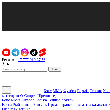
Реклама:
+7 777 010 37 56
Найти
Бокс
ММА
Футбол
Борьба
Теннис
Хок
категории
О Спорте Шредингера
Бокс
ММА
Футбол
Борьба
Теннис
Хоккей
Елена Рыбакина - Энн Ли. Прямая трансляция матча казахстанк
Главная
/
Теннис
/