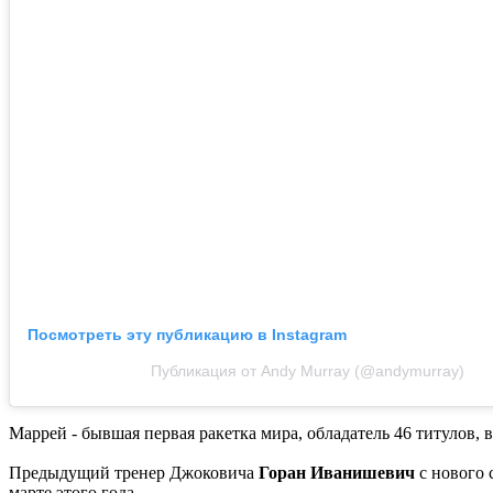
Посмотреть эту публикацию в Instagram
Публикация от Andy Murray (@andymurray)
Маррей - бывшая первая ракетка мира, обладатель 46 титулов,
Предыдущий тренер Джоковича
Горан Иванишевич
с нового 
марте этого года.