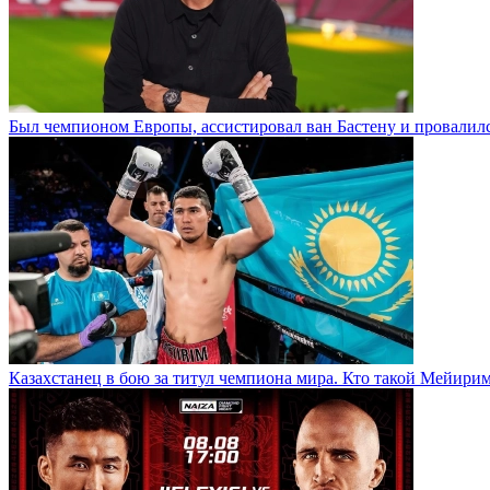
Был чемпионом Европы, ассистировал ван Бастену и провалилс
Казахстанец в бою за титул чемпиона мира. Кто такой Мейири