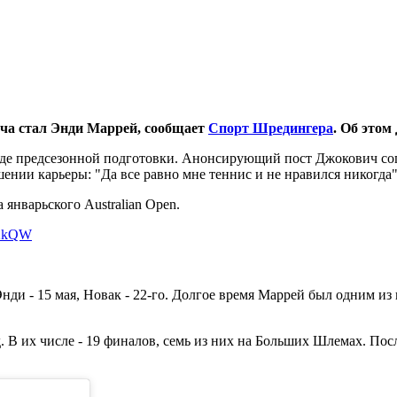
ча стал Энди Маррей, сообщает
Спорт Шредингера
. Об этом
оде предсезонной подготовки. Анонсирующий пост Джокович соп
ении карьеры: "Да все равно мне теннис и не нравился никогда"
январьского Australian Open.
V2kQW
нди - 15 мая, Новак - 22-го. Долгое время Маррей был одним из
 В их числе - 19 финалов, семь из них на Больших Шлемах. После