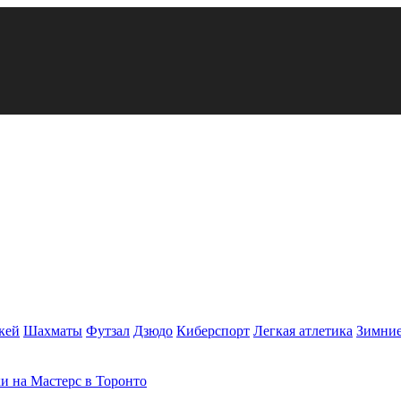
кей
Шахматы
Футзал
Дзюдо
Киберспорт
Легкая атлетика
Зимние
и на Мастерс в Торонто