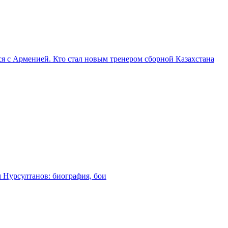
я с Арменией. Кто стал новым тренером сборной Казахстана
м Нурсултанов: биография, бои