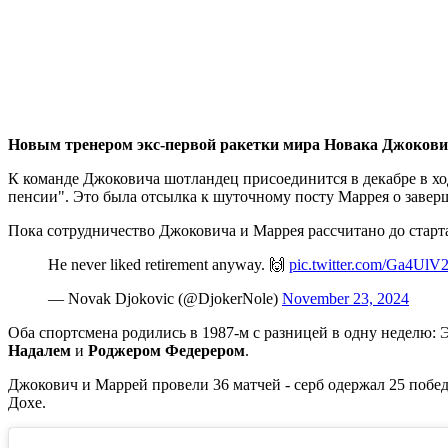
Новым тренером экс-первой ракетки мира Новака Джокови
К команде Джоковича шотландец присоединится в декабре в х
пенсии". Это была отсылка к шуточному посту Маррея о заверш
Пока сотрудничество Джоковича и Маррея рассчитано до старта 
He never liked retirement anyway. 🙌
pic.twitter.com/Ga4Ul
— Novak Djokovic (@DjokerNole)
November 23, 2024
Оба спортсмена родились в 1987-м с разницей в одну неделю: Э
Надалем
и
Роджером Федерером
.
Джокович и Маррей провели 36 матчей - серб одержал 25 побед.
Дохе.