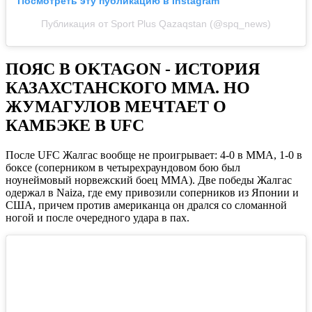
Посмотреть эту публикацию в Instagram
Публикация от Sport Plus Qazaqstan (@spq_news)
ПОЯС В OKTAGON - ИСТОРИЯ
КАЗАХСТАНСКОГО ММА. НО
ЖУМАГУЛОВ МЕЧТАЕТ О
КАМБЭКЕ В UFC
После UFC Жалгас вообще не проигрывает: 4-0 в ММА, 1-0 в
боксе (соперником в четырехраундовом бою был
ноунеймовый норвежский боец ММА). Две победы Жалгас
одержал в Naiza, где ему привозили соперников из Японии и
США, причем против американца он дрался со сломанной
ногой и после очередного удара в пах.