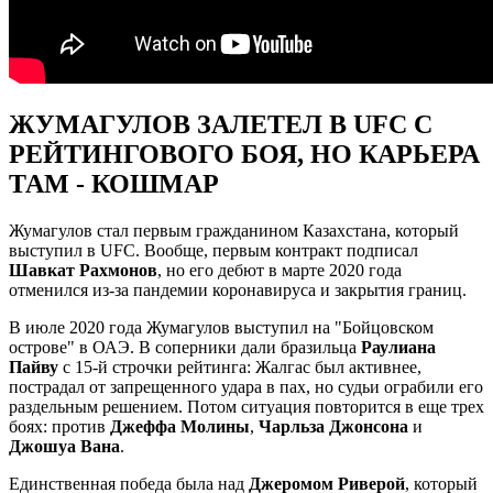
ЖУМАГУЛОВ ЗАЛЕТЕЛ В UFC С
РЕЙТИНГОВОГО БОЯ, НО КАРЬЕРА
ТАМ - КОШМАР
Жумагулов стал первым гражданином Казахстана, который
выступил в UFC. Вообще, первым контракт подписал
Шавкат Рахмонов
, но его дебют в марте 2020 года
отменился из-за пандемии коронавируса и закрытия границ.
В июле 2020 года Жумагулов выступил на "Бойцовском
острове" в ОАЭ. В соперники дали бразильца
Раулиана
Пайву
с 15-й строчки рейтинга: Жалгас был активнее,
пострадал от запрещенного удара в пах, но судьи ограбили его
раздельным решением. Потом ситуация повторится в еще трех
боях: против
Джеффа Молины
,
Чарльза Джонсона
и
Джошуа Вана
.
Единственная победа была над
Джеромом Риверой
, который