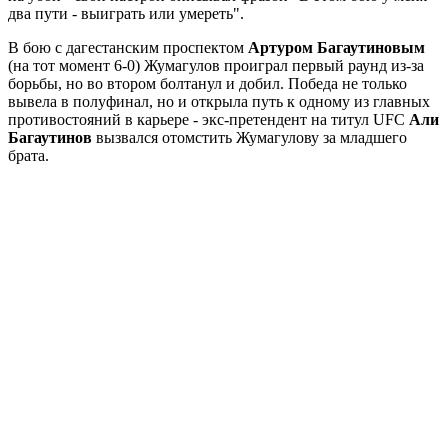
два пути - выиграть или умереть".
В бою с дагестанским проспектом
Артуром Багаутиновым
(на тот момент 6-0) Жумагулов проиграл первый раунд из-за
борьбы, но во втором болтанул и добил. Победа не только
вывела в полуфинал, но и открыла путь к одному из главных
противостояний в карьере - экс-претендент на титул UFC
Али
Багаутинов
вызвался отомстить Жумагулову за младшего
брата.