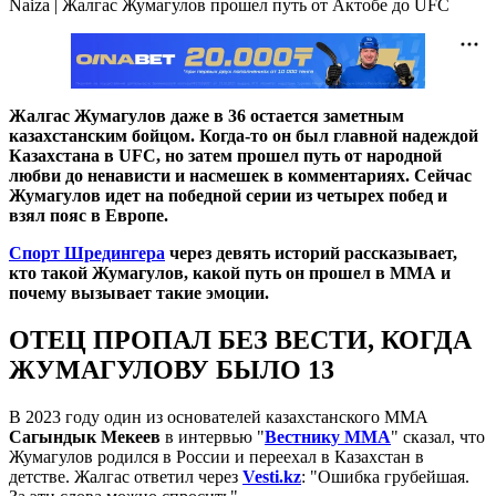
Naiza | Жалгас Жумагулов прошел путь от Актобе до UFC
Жалгас Жумагулов даже в 36 остается заметным
казахстанским бойцом. Когда-то он был главной надеждой
Казахстана в UFC, но затем прошел путь от народной
любви до ненависти и насмешек в комментариях. Сейчас
Жумагулов идет на победной серии из четырех побед и
взял пояс в Европе.
Спорт Шредингера
через девять историй рассказывает,
кто такой Жумагулов, какой путь он прошел в ММА и
почему вызывает такие эмоции.
ОТЕЦ ПРОПАЛ БЕЗ ВЕСТИ, КОГДА
ЖУМАГУЛОВУ БЫЛО 13
В 2023 году один из основателей казахстанского ММА
Сагындык Мекеев
в интервью "
Вестнику ММА
" сказал, что
Жумагулов родился в России и переехал в Казахстан в
детстве. Жалгас ответил через
Vesti.kz
: "Ошибка грубейшая.