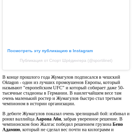
Посмотреть эту публикацию в Instagram
Публикация от Спорт Шрёдингера (@sportilinet)
В конце прошлого года Жумагулов подписался в чешский
Oktagon - один из лучших промоушенов Европы, который
называют "европейским UFC" и который собирает даже 50-
тысячные стадионы в Германии. В наилегчайшем весе там
очень маленький ростер и Жумагулов быстро стал третьим
чемпионом в истории организации.
В дебюте Жумагулов показал очень зрелищный бой: избивал и
ронял валлийца
Аарона Аби
, забрав уверенное решение. В
чемпионском бою Жалгас победил решением грузина
Бено
Адамию
, который не сделал вес почти на килограмм и