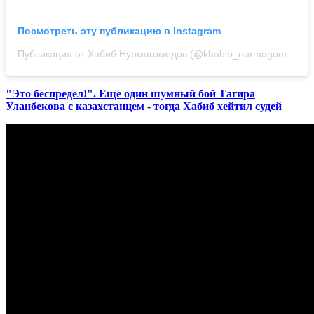
Посмотреть эту публикацию в Instagram
Публикация от Хабиб Нурмагомедов (@khabib_nurmagomedov)
"Это беспредел!". Еще один шумный бой Тагира
Уланбекова с казахстанцем - тогда Хабиб хейтил судей