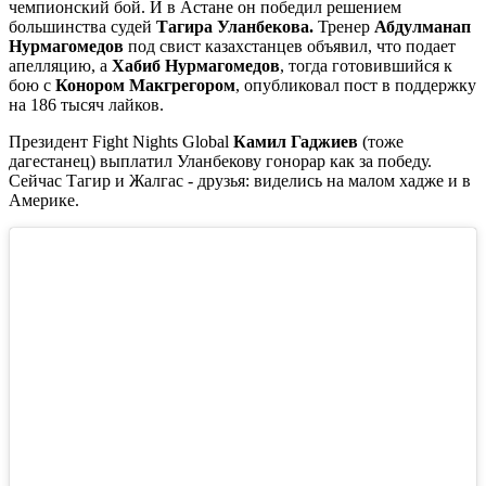
чемпионский бой. И в Астане он победил решением
большинства судей
Тагира Уланбекова.
Тренер
Абдулманап
Нурмагомедов
под свист казахстанцев объявил, что подает
апелляцию, а
Хабиб Нурмагомедов
, тогда готовившийся к
бою с
Конором Макгрегором
, опубликовал пост в поддержку
на 186 тысяч лайков.
Президент Fight Nights Global
Камил Гаджиев
(тоже
дагестанец) выплатил Уланбекову гонорар как за победу.
Сейчас Тагир и Жалгас - друзья: виделись на малом хадже и в
Америке.