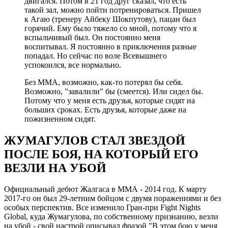
двигался. Потом в 21 год друг сказал, что есть
такой зал, можно пойти потренироваться. Пришел
к Агаю (тренеру Айбеку Шокпутову), пацан был
горячий. Ему было тяжело со мной, потому что я
вспыльчивый был. Он постоянно меня
воспитывал. Я постоянно в приключения разные
попадал. Но сейчас по воле Всевышнего
успокоился, все нормально.
Без ММА, возможно, как-то потерял бы себя.
Возможно, "завалили" бы (смеется). Или сидел бы.
Потому что у меня есть друзья, которые сидят на
больших сроках. Есть друзья, которые даже на
пожизненном сидят.
ЖУМАГУЛОВ СТАЛ ЗВЕЗДОЙ
ПОСЛЕ БОЯ, НА КОТОРЫЙ ЕГО
ВЕЗЛИ НА УБОЙ
Официальный дебют Жалгаса в ММА - 2014 год. К марту
2017-го он был 29-летним бойцом с двумя поражениями и без
особых перспектив. Все изменило Гран-при Fight Nights
Global, куда Жумагулова, по собственному признанию, везли
на убой - свой настрой описывал фразой "В этом бою у меня