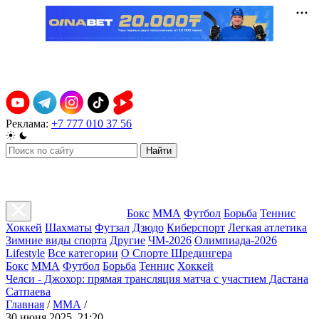
Реклама:
+7 777 010 37 56
Найти
Бокс
ММА
Футбол
Борьба
Теннис
Хоккей
Шахматы
Футзал
Дзюдо
Киберспорт
Легкая атлетика
Зимние виды спорта
Другие
ЧМ-2026
Олимпиада-2026
Lifestyle
Все категории
О Спорте Шредингера
Бокс
ММА
Футбол
Борьба
Теннис
Хоккей
Челси - Джохор: прямая трансляция матча с участием Дастана
Сатпаева
Главная
/
ММА
/
30 июня 2025, 21:20