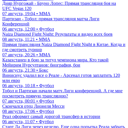
Дияр Нургожай - Бруно Лопес: Прямая трансляция боя на
UFC Vegas 120
07 августа, 19:04 • ММА
Партизан - Тобол: прямая трансляция матча Лиги
Конференций
06 августа, 12:00 • Футбол
Naiza Diamond Fight Night: Результаты и видео всех боев
08 августа, 11:21 • ММА
Прямая трансляция Naiza Diamond Fight Night в Китае. Когда и
где смотреть турнир
07 августа, 20:26 • ММА
Казахстанец в бою за титул чемпиона мира. Кто такой
Мейирим Нурсултанов: биография, бои
06 августа, 21:30 • Бокс
Винисиус удалил все о Реале - Арсенал готов заплатить 120
млн евро
06 августа, 10:18 • Футбол
Тобол и Партизан начали матч Лиги конференций. А где мне
посмотреть прямую трансляцию?
07 августа, 00:01 • Футбол
Скончался отец Лионеля Месси
08 августа, 17:06 • Футбол
Реал оформит самый дорогой трансфер в истории
06 августа, 11:07 • Футбол
Старт Ла Лиги через неделю. Еще одна попытка Реала забрать