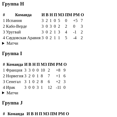
Группа H
#
Команда
И
В
Н
П
МЗ
ПМ
РМ
О
1
Испания
3
2
1
0
5
0
+5
7
2
Кабо-Верде
3
0
3
0
2
2
0
3
3
Уругвай
3
0
2
1
3
4
-1
2
4
Саудовская Аравия
3
0
2
1
1
5
-4
2
Матчи
Группа I
#
Команда
И
В
Н
П
МЗ
ПМ
РМ
О
1
Франция
3
3
0
0
10
2
+8
9
2
Норвегия
3
2
0
1
8
7
+1
6
3
Сенегал
3
1
0
2
8
6
+2
3
4
Ирак
3
0
0
3
1
12
-11
0
Матчи
Группа J
#
Команда
И
В
Н
П
МЗ
ПМ
РМ
О