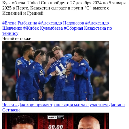
Куламбаева. United Cup пройдет с 27 декабря 2024 по 5 января
2025 в Перте. Казахстан сыграет в групп "С" вместе с
Испанией и Грецией.
#Елена Рыбакина
#Александр Недовесов
#Александр
Шевченко
#Жибек Куламбаева
#Сборная Казахстана по
теннису
Читайте также
Челси - Джохор: прямая трансляция матча с участием Дастана
Сатпаева