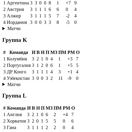
1
Аргентина
3
3
0
0
8
1
+7
9
2
Австрия
3
1
1
1
6
6
0
4
3
Алжир
3
1
1
1
5
7
-2
4
4
Иордания
3
0
0
3
3
8
-5
0
Матчи
Группа K
#
Команда
И
В
Н
П
МЗ
ПМ
РМ
О
1
Колумбия
3
2
1
0
4
1
+3
7
2
Португалия
3
1
2
0
6
1
+5
5
3
ДР Конго
3
1
1
1
4
3
+1
4
4
Узбекистан
3
0
0
3
2
11
-9
0
Матчи
Группа L
#
Команда
И
В
Н
П
МЗ
ПМ
РМ
О
1
Англия
3
2
1
0
6
2
+4
7
2
Хорватия
3
2
0
1
5
5
0
6
3
Гана
3
1
1
1
2
2
0
4