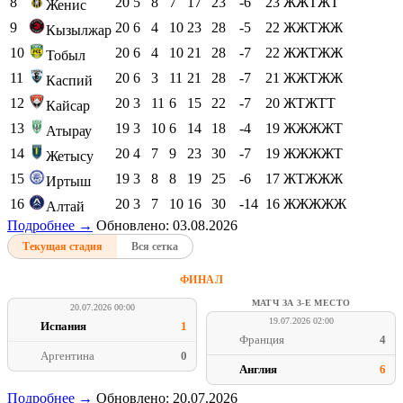
8
20
5
8
7
17
23
-6
23
ЖЖТЖТ
Женис
9
20
6
4
10
23
28
-5
22
ЖЖТЖЖ
Кызылжар
10
20
6
4
10
21
28
-7
22
ЖЖТЖЖ
Тобыл
11
20
6
3
11
21
28
-7
21
ЖЖТЖЖ
Каспий
12
20
3
11
6
15
22
-7
20
ЖТЖТТ
Кайсар
13
19
3
10
6
14
18
-4
19
ЖЖЖЖТ
Атырау
14
20
4
7
9
23
30
-7
19
ЖЖЖЖТ
Жетысу
15
19
3
8
8
19
25
-6
17
ЖТЖЖЖ
Иртыш
16
20
3
7
10
16
30
-14
16
ЖЖЖЖЖ
Алтай
Подробнее →
Обновлено: 03.08.2026
Текущая стадия
Вся сетка
ФИНАЛ
МАТЧ ЗА 3-Е МЕСТО
20.07.2026 00:00
19.07.2026 02:00
Испания
1
Франция
4
Аргентина
0
Англия
6
Подробнее →
Обновлено: 20.07.2026