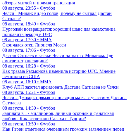
обзоры матчей и прямая трансляция
08 августа, 23:55 • Футбол
Челси - Милан: видео голов, почему не сыграл Дастан
Сатпаев?
08 августа, 18:49 • Футбол
Нургожай возвращается: хороший шанс для казахстанца
поправить рекорд в UFC
08 августа, 17:30 • ММА
Скончался отец Лионеля Месси
08 августа, 17:06 • Футбол
Дастан Сатпаев в заявке Челси на матч с Миланом. Где
смотреть трансляцию?
08 августа, 16:28 • Футбол
Как травма Рахмонова изменила историю UFC. Мнение
чемпиона из США
08 августа, 16:10 • ММА
Клуб АПЛ захотел арендовать Дастана Сатпаева из Челси
08 августа, 15:21 • Футбол
Челси - Джохор: прямая трансляция матча с участием Дастана
Сатпаева
08 августа, 14:30 • Футбол
Зарплата в 17 миллионов, личный особняк и фанатская
любовь. Как встретили Салаха в Турции?
08 августа, 13:59 • Футбол
Иан Гэрри отметился очередным громким заявлением перед