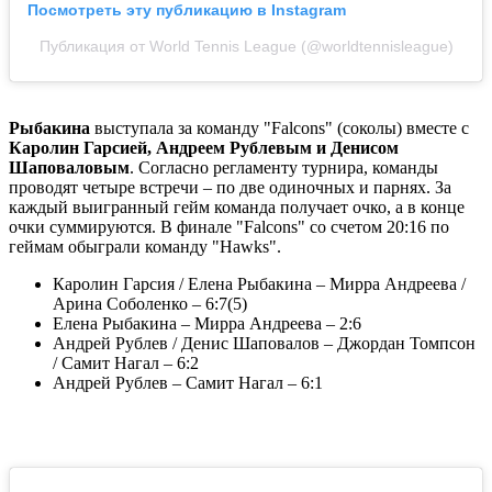
Посмотреть эту публикацию в Instagram
Публикация от World Tennis League (@worldtennisleague)
Рыбакина
выступала за команду "Falcons" (соколы) вместе с
Каролин Гарсией, Андреем Рублевым и Денисом
Шаповаловым
. Согласно регламенту турнира, команды
проводят четыре встречи – по две одиночных и парнях. За
каждый выигранный гейм команда получает очко, а в конце
очки суммируются. В финале "Falcons" со счетом 20:16 по
геймам обыграли команду "Hawks".
Каролин Гарсия / Елена Рыбакина – Мирра Андреева /
Арина Соболенко – 6:7(5)
Елена Рыбакина – Мирра Андреева – 2:6
Андрей Рублев / Денис Шаповалов – Джордан Томпсон
/ Самит Нагал – 6:2
Андрей Рублев – Самит Нагал – 6:1