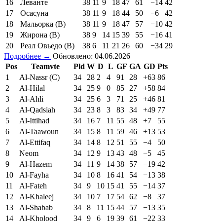
16
Леванте
38
11
9
18
47
61
−14
42
17
Осасуна
38
11
9
18
44
50
−6
42
18
Мальорка (В)
38
11
9
18
47
57
−10
42
19
Жирона (В)
38
9
14
15
39
55
−16
41
20
Реал Овьедо (В)
38
6
11
21
26
60
−34
29
Подробнее →
Обновлено: 04.06.2026
Pos
Teamvte
Pld
W
D
L
GF
GA
GD
Pts
1
Al-Nassr (C)
34
28
2
4
91
28
+63
86
2
Al-Hilal
34
25
9
0
85
27
+58
84
3
Al-Ahli
34
25
6
3
71
25
+46
81
4
Al-Qadsiah
34
23
8
3
83
34
+49
77
5
Al-Ittihad
34
16
7
11
55
48
+7
55
6
Al-Taawoun
34
15
8
11
59
46
+13
53
7
Al-Ettifaq
34
14
8
12
51
55
−4
50
8
Neom
34
12
9
13
43
48
−5
45
9
Al-Hazem
34
11
9
14
38
57
−19
42
10
Al-Fayha
34
10
8
16
41
54
−13
38
11
Al-Fateh
34
9
10
15
41
55
−14
37
12
Al-Khaleej
34
10
7
17
54
62
−8
37
13
Al-Shabab
34
8
11
15
44
57
−13
35
14
Al-Kholood
34
9
6
19
39
61
−22
33