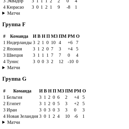
3
Эквадор
3
1
1
1
2
2
0
4
4
Кюрасао
3
0
1
2
1
9
-8
1
Матчи
Группа F
#
Команда
И
В
Н
П
МЗ
ПМ
РМ
О
1
Нидерланды
3
2
1
0
10
4
+6
7
2
Япония
3
1
2
0
7
3
+4
5
3
Швеция
3
1
1
1
7
7
0
4
4
Тунис
3
0
0
3
2
12
-10
0
Матчи
Группа G
#
Команда
И
В
Н
П
МЗ
ПМ
РМ
О
1
Бельгия
3
1
2
0
6
2
+4
5
2
Египет
3
1
2
0
5
3
+2
5
3
Иран
3
0
3
0
3
3
0
3
4
Новая Зеландия
3
0
1
2
4
10
-6
1
Матчи