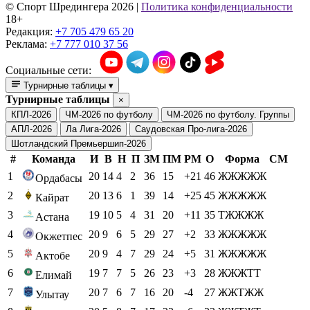
© Cпорт Шредингера 2026
|
Политика конфиденциальности
18+
Редакция:
+7 705 479 65 20
Реклама:
+7 777 010 37 56
Социальные сети:
Турнирные таблицы
▾
Турнирные таблицы
×
КПЛ-2026
ЧМ-2026 по футболу
ЧМ-2026 по футболу. Группы
АПЛ-2026
Ла Лига-2026
Саудовская Про-лига-2026
Шотландский Премьершип-2026
#
Команда
И
В
Н
П
ЗМ
ПМ
РМ
О
Форма
СМ
1
20
14
4
2
36
15
+21
46
ЖЖЖЖЖ
Ордабасы
2
20
13
6
1
39
14
+25
45
ЖЖЖЖЖ
Кайрат
3
19
10
5
4
31
20
+11
35
ТЖЖЖЖ
Астана
4
20
9
6
5
29
27
+2
33
ЖЖЖЖЖ
Окжетпес
5
20
9
4
7
29
24
+5
31
ЖЖЖЖЖ
Актобе
6
19
7
7
5
26
23
+3
28
ЖЖЖТТ
Елимай
7
20
7
6
7
16
20
-4
27
ЖЖТЖЖ
Улытау