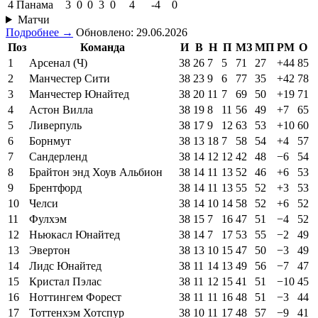
4
Панама
3
0
0
3
0
4
-4
0
Матчи
Подробнее →
Обновлено: 29.06.2026
Поз
Команда
И
В
Н
П
МЗ
МП
РМ
О
1
Арсенал (Ч)
38
26
7
5
71
27
+44
85
2
Манчестер Сити
38
23
9
6
77
35
+42
78
3
Манчестер Юнайтед
38
20
11
7
69
50
+19
71
4
Астон Вилла
38
19
8
11
56
49
+7
65
5
Ливерпуль
38
17
9
12
63
53
+10
60
6
Борнмут
38
13
18
7
58
54
+4
57
7
Сандерленд
38
14
12
12
42
48
−6
54
8
Брайтон энд Хоув Альбион
38
14
11
13
52
46
+6
53
9
Брентфорд
38
14
11
13
55
52
+3
53
10
Челси
38
14
10
14
58
52
+6
52
11
Фулхэм
38
15
7
16
47
51
−4
52
12
Ньюкасл Юнайтед
38
14
7
17
53
55
−2
49
13
Эвертон
38
13
10
15
47
50
−3
49
14
Лидс Юнайтед
38
11
14
13
49
56
−7
47
15
Кристал Пэлас
38
11
12
15
41
51
−10
45
16
Ноттингем Форест
38
11
11
16
48
51
−3
44
17
Тоттенхэм Хотспур
38
10
11
17
48
57
−9
41