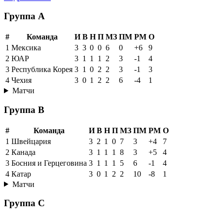
Группа A
#
Команда
И
В
Н
П
МЗ
ПМ
РМ
О
1
Мексика
3
3
0
0
6
0
+6
9
2
ЮАР
3
1
1
1
2
3
-1
4
3
Республика Корея
3
1
0
2
2
3
-1
3
4
Чехия
3
0
1
2
2
6
-4
1
Матчи
Группа B
#
Команда
И
В
Н
П
МЗ
ПМ
РМ
О
1
Швейцария
3
2
1
0
7
3
+4
7
2
Канада
3
1
1
1
8
3
+5
4
3
Босния и Герцеговина
3
1
1
1
5
6
-1
4
4
Катар
3
0
1
2
2
10
-8
1
Матчи
Группа C