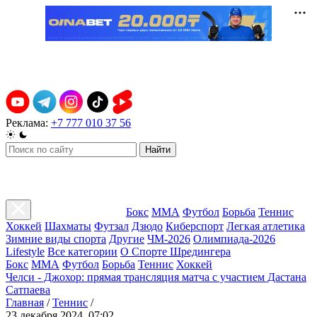
Реклама:
+7 777 010 37 56
Найти
Бокс
ММА
Футбол
Борьба
Теннис
Хоккей
Шахматы
Футзал
Дзюдо
Киберспорт
Легкая атлетика
Зимние виды спорта
Другие
ЧМ-2026
Олимпиада-2026
Lifestyle
Все категории
О Спорте Шредингера
Бокс
ММА
Футбол
Борьба
Теннис
Хоккей
Челси - Джохор: прямая трансляция матча с участием Дастана
Сатпаева
Главная
/
Теннис
/
23 декабря 2024, 07:02