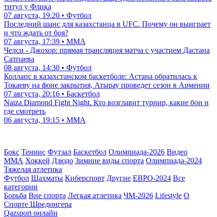
титул у Флика
07 августа, 19:20 • Футбол
Последний шанс для казахстанца в UFC. Почему он выиграет
и что ждать от боя?
07 августа, 17:39 • ММА
Челси - Джохор: прямая трансляция матча с участием Дастана
Сатпаева
08 августа, 14:30 • Футбол
Коллапс в казахстанском баскетболе: Астана обратилась к
Токаеву на фоне закрытия, Атырау проведет сезон в Армении
07 августа, 20:16 • Баскетбол
Naiza Diamond Fight Night. Кто возглавит турнир, какие бои и
где смотреть
06 августа, 19:15 • ММА
Бокс
Теннис
Футзал
Баскетбол
Олимпиада-2026
Видео
ММА
Хоккей
Дзюдо
Зимние виды спорта
Олимпиада-2024
Тяжелая атлетика
Футбол
Шахматы
Киберспорт
Другие
ЕВРО-2024
Все
категории
Борьба
Вне спорта
Легкая атлетика
ЧМ-2026
Lifestyle
О
Спорте Шредингера
Qazsport онлайн