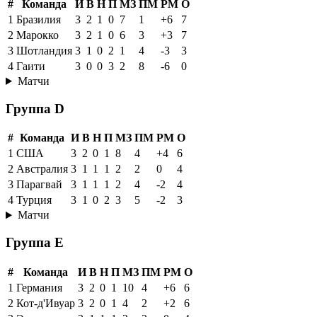
#
Команда
И
В
Н
П
МЗ
ПМ
РМ
О
1
Бразилия
3
2
1
0
7
1
+6
7
2
Марокко
3
2
1
0
6
3
+3
7
3
Шотландия
3
1
0
2
1
4
-3
3
4
Гаити
3
0
0
3
2
8
-6
0
Матчи
Группа D
#
Команда
И
В
Н
П
МЗ
ПМ
РМ
О
1
США
3
2
0
1
8
4
+4
6
2
Австралия
3
1
1
1
2
2
0
4
3
Парагвай
3
1
1
1
2
4
-2
4
4
Турция
3
1
0
2
3
5
-2
3
Матчи
Группа E
#
Команда
И
В
Н
П
МЗ
ПМ
РМ
О
1
Германия
3
2
0
1
10
4
+6
6
2
Кот-д'Ивуар
3
2
0
1
4
2
+2
6