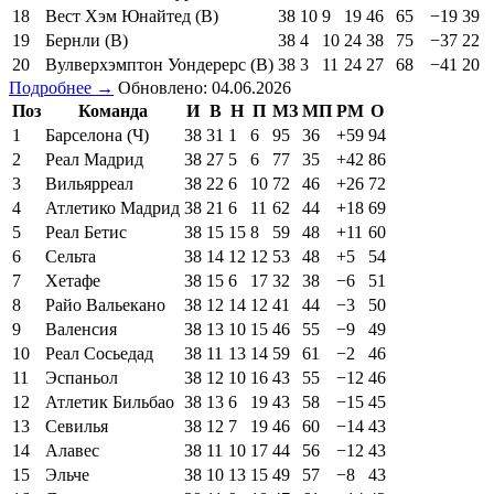
18
Вест Хэм Юнайтед (В)
38
10
9
19
46
65
−19
39
19
Бернли (В)
38
4
10
24
38
75
−37
22
20
Вулверхэмптон Уондерерс (В)
38
3
11
24
27
68
−41
20
Подробнее →
Обновлено: 04.06.2026
Поз
Команда
И
В
Н
П
МЗ
МП
РМ
О
1
Барселона (Ч)
38
31
1
6
95
36
+59
94
2
Реал Мадрид
38
27
5
6
77
35
+42
86
3
Вильярреал
38
22
6
10
72
46
+26
72
4
Атлетико Мадрид
38
21
6
11
62
44
+18
69
5
Реал Бетис
38
15
15
8
59
48
+11
60
6
Сельта
38
14
12
12
53
48
+5
54
7
Хетафе
38
15
6
17
32
38
−6
51
8
Райо Вальекано
38
12
14
12
41
44
−3
50
9
Валенсия
38
13
10
15
46
55
−9
49
10
Реал Сосьедад
38
11
13
14
59
61
−2
46
11
Эспаньол
38
12
10
16
43
55
−12
46
12
Атлетик Бильбао
38
13
6
19
43
58
−15
45
13
Севилья
38
12
7
19
46
60
−14
43
14
Алавес
38
11
10
17
44
56
−12
43
15
Эльче
38
10
13
15
49
57
−8
43