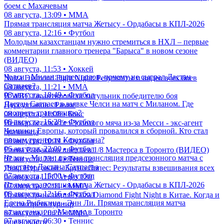
боем с Махачевым
08 августа, 13:09 • ММА
Прямая трансляция матча Жетысу - Ордабасы в КПЛ-2026
08 августа, 12:16 • Футбол
Молодым казахстанцам нужно стремиться в НХЛ – первые
комментарии главного тренера "Барыса" в новом сезоне
(ВИДЕО)
08 августа, 11:53 • Хоккей
Челси - Милан: видео голов, почему не сыграл Дастан
Naiza Diamond Fight Night: Результаты и видео всех боев
Сатпаев?
08 августа, 11:21 • ММА
08 августа, 18:49 • Футбол
В WBC гарантировали титульник победителю боя
Дастан Сатпаев в заявке Челси на матч с Миланом. Где
Нурсултанов - Рамос
смотреть трансляцию?
08 августа, 11:08 • Бокс
08 августа, 16:28 • Футбол
Неймар остался без Золотого мяча из-за Месси - экс-агент
Чемпион Европы, который провалился в сборной. Кто стал
бразильца
новым тренером Казахстана?
08 августа, 10:11 • Футбол
06 августа, 22:00 • Футбол
Елена Рыбакина вышла в 1/8 Мастерса в Торонто (ВИДЕО)
Челси - Милан: прямая трансляция предсезонного матча с
07 августа, 23:14 • Теннис
участием Дастана Сатпаева
Дияр Нургожай - Бруно Лопес: Результаты взвешивания всех
07 августа, 15:00 • Футбол
бойцов на UFC Vegas 120
Прямая трансляция матча Жетысу - Ордабасы в КПЛ-2026
07 августа, 22:11 • ММА
08 августа, 12:16 • Футбол
Прямая трансляция Naiza Diamond Fight Night в Китае. Когда и
Елена Рыбакина - Энн Ли. Прямая трансляция матча
где смотреть турнир
казахстанки на Мастерс в Торонто
07 августа, 20:26 • ММА
07 августа, 06:30 • Теннис
еще новости