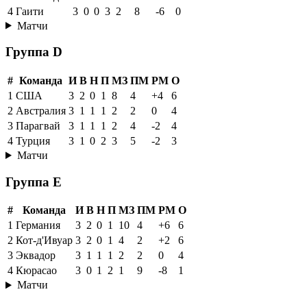
4
Гаити
3
0
0
3
2
8
-6
0
Матчи
Группа D
#
Команда
И
В
Н
П
МЗ
ПМ
РМ
О
1
США
3
2
0
1
8
4
+4
6
2
Австралия
3
1
1
1
2
2
0
4
3
Парагвай
3
1
1
1
2
4
-2
4
4
Турция
3
1
0
2
3
5
-2
3
Матчи
Группа E
#
Команда
И
В
Н
П
МЗ
ПМ
РМ
О
1
Германия
3
2
0
1
10
4
+6
6
2
Кот-д'Ивуар
3
2
0
1
4
2
+2
6
3
Эквадор
3
1
1
1
2
2
0
4
4
Кюрасао
3
0
1
2
1
9
-8
1
Матчи