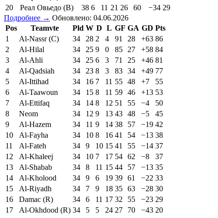
20
Реал Овьедо (В)
38
6
11
21
26
60
−34
29
Подробнее →
Обновлено: 04.06.2026
Pos
Teamvte
Pld
W
D
L
GF
GA
GD
Pts
1
Al-Nassr (C)
34
28
2
4
91
28
+63
86
2
Al-Hilal
34
25
9
0
85
27
+58
84
3
Al-Ahli
34
25
6
3
71
25
+46
81
4
Al-Qadsiah
34
23
8
3
83
34
+49
77
5
Al-Ittihad
34
16
7
11
55
48
+7
55
6
Al-Taawoun
34
15
8
11
59
46
+13
53
7
Al-Ettifaq
34
14
8
12
51
55
−4
50
8
Neom
34
12
9
13
43
48
−5
45
9
Al-Hazem
34
11
9
14
38
57
−19
42
10
Al-Fayha
34
10
8
16
41
54
−13
38
11
Al-Fateh
34
9
10
15
41
55
−14
37
12
Al-Khaleej
34
10
7
17
54
62
−8
37
13
Al-Shabab
34
8
11
15
44
57
−13
35
14
Al-Kholood
34
9
6
19
39
61
−22
33
15
Al-Riyadh
34
7
9
18
35
63
−28
30
16
Damac (R)
34
6
11
17
32
55
−23
29
17
Al-Okhdood (R)
34
5
5
24
27
70
−43
20