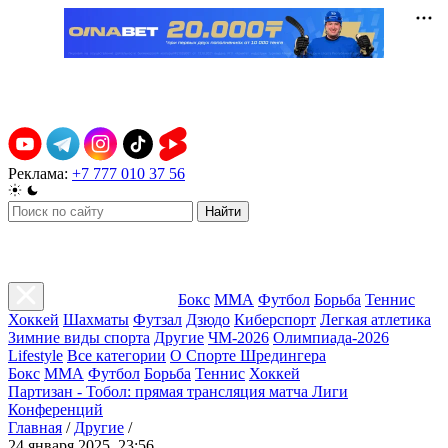
Реклама:
+7 777 010 37 56
Найти
Бокс
ММА
Футбол
Борьба
Теннис
Хоккей
Шахматы
Футзал
Дзюдо
Киберспорт
Легкая атлетика
Зимние виды спорта
Другие
ЧМ-2026
Олимпиада-2026
Lifestyle
Все категории
О Спорте Шредингера
Бокс
ММА
Футбол
Борьба
Теннис
Хоккей
Партизан - Тобол: прямая трансляция матча Лиги
Конференций
Главная
/
Другие
/
24 января 2025, 23:56