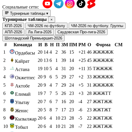
Социальные сети:
Турнирные таблицы
▾
Турнирные таблицы
×
КПЛ-2026
ЧМ-2026 по футболу
ЧМ-2026 по футболу. Группы
АПЛ-2026
Ла Лига-2026
Саудовская Про-лига-2026
Шотландский Премьершип-2026
#
Команда
И
В
Н
П
ЗМ
ПМ
РМ
О
Форма
СМ
1
20
14
4
2
36
15
+21
46
ЖЖЖЖЖ
Ордабасы
2
20
13
6
1
39
14
+25
45
ЖЖЖЖЖ
Кайрат
3
19
10
5
4
31
20
+11
35
ТЖЖЖЖ
Астана
4
20
9
6
5
29
27
+2
33
ЖЖЖЖЖ
Окжетпес
5
20
9
4
7
29
24
+5
31
ЖЖЖЖЖ
Актобе
6
19
7
7
5
26
23
+3
28
ЖЖЖТТ
Елимай
7
20
7
6
7
16
20
-4
27
ЖЖТЖЖ
Улытау
8
20
5
8
7
17
23
-6
23
ЖЖТЖТ
Женис
9
20
6
4
10
23
28
-5
22
ЖЖТЖЖ
Кызылжар
10
20
6
4
10
21
28
-7
22
ЖЖТЖЖ
Тобыл