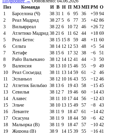
Подробнее →
Обновлено: 04.06.2026
Поз
Команда
И
В
Н
П
МЗ
МП
РМ
О
1
Барселона (Ч)
38
31
1
6
95
36
+59
94
2
Реал Мадрид
38
27
5
6
77
35
+42
86
3
Вильярреал
38
22
6
10
72
46
+26
72
4
Атлетико Мадрид
38
21
6
11
62
44
+18
69
5
Реал Бетис
38
15
15
8
59
48
+11
60
6
Сельта
38
14
12
12
53
48
+5
54
7
Хетафе
38
15
6
17
32
38
−6
51
8
Райо Вальекано
38
12
14
12
41
44
−3
50
9
Валенсия
38
13
10
15
46
55
−9
49
10
Реал Сосьедад
38
11
13
14
59
61
−2
46
11
Эспаньол
38
12
10
16
43
55
−12
46
12
Атлетик Бильбао
38
13
6
19
43
58
−15
45
13
Севилья
38
12
7
19
46
60
−14
43
14
Алавес
38
11
10
17
44
56
−12
43
15
Эльче
38
10
13
15
49
57
−8
43
16
Леванте
38
11
9
18
47
61
−14
42
17
Осасуна
38
11
9
18
44
50
−6
42
18
Мальорка (В)
38
11
9
18
47
57
−10
42
19
Жирона (В)
38
9
14
15
39
55
−16
41