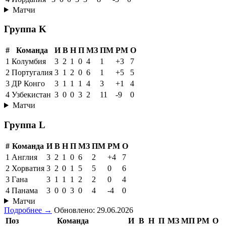
Матчи
Группа K
#
Команда
И
В
Н
П
МЗ
ПМ
РМ
О
1
Колумбия
3
2
1
0
4
1
+3
7
2
Португалия
3
1
2
0
6
1
+5
5
3
ДР Конго
3
1
1
1
4
3
+1
4
4
Узбекистан
3
0
0
3
2
11
-9
0
Матчи
Группа L
#
Команда
И
В
Н
П
МЗ
ПМ
РМ
О
1
Англия
3
2
1
0
6
2
+4
7
2
Хорватия
3
2
0
1
5
5
0
6
3
Гана
3
1
1
1
2
2
0
4
4
Панама
3
0
0
3
0
4
-4
0
Матчи
Подробнее →
Обновлено: 29.06.2026
Поз
Команда
И
В
Н
П
МЗ
МП
РМ
О