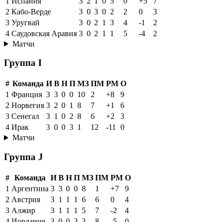
1
Испания
3
2
1
0
5
0
+5
7
2
Кабо-Верде
3
0
3
0
2
2
0
3
3
Уругвай
3
0
2
1
3
4
-1
2
4
Саудовская Аравия
3
0
2
1
1
5
-4
2
Матчи
Группа I
#
Команда
И
В
Н
П
МЗ
ПМ
РМ
О
1
Франция
3
3
0
0
10
2
+8
9
2
Норвегия
3
2
0
1
8
7
+1
6
3
Сенегал
3
1
0
2
8
6
+2
3
4
Ирак
3
0
0
3
1
12
-11
0
Матчи
Группа J
#
Команда
И
В
Н
П
МЗ
ПМ
РМ
О
1
Аргентина
3
3
0
0
8
1
+7
9
2
Австрия
3
1
1
1
6
6
0
4
3
Алжир
3
1
1
1
5
7
-2
4
4
Иордания
3
0
0
3
3
8
-5
0