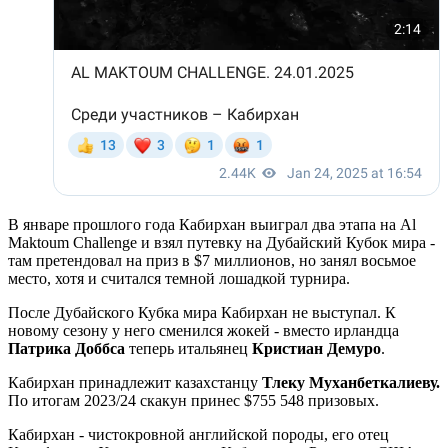
В январе прошлого года Кабирхан выиграл два этапа на Al
Maktoum Challenge и взял путевку на Дубайский Кубок мира -
там претендовал на приз в $7 миллионов, но занял восьмое
место, хотя и считался темной лошадкой турнира.
После Дубайского Кубка мира Кабирхан не выступал. К
новому сезону у него сменился жокей - вместо ирландца
Патрика Доббса
теперь итальянец
Кристиан Демуро
.
Кабирхан принадлежит казахстанцу
Тлеку Муханбеткалиеву.
По итогам 2023/24 скакун принес $755 548 призовых.
Кабирхан - чистокровной английской породы, его отец