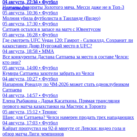
04 августа, 22:34 • Футбол
05 августа, 17:30 • Футбол
Названы фавориты Золотого мяча. Месси даже не в Топ-3
еще новости
05 августа, 10:36 • Футбол
Молния убила футболиста в Таиланде (Видео)
05 августа, 17:30 • Футбол
Сатпаев остался в запасе на матч с Ювентусом
05 августа, 16:28 • Футбол
Где смотреть UFC Vegas 120: Гамрот - Салкиллд. Сохранит ли
казахстанец Дияр Нургожай место в UFC?
04 августа, 18:58 • ММА
Все конкуренты Дастана Сатпаева за место в составе Челси:
кто они?
05 августа, 14:00 • Футбол
Кумира Сатпаева захотели забрать из Челси
04 августа, 10:27 • Футбол
Напарник Роналду по ЧМ-2026 может стать одноклубником
Сатпаева
04 августа, 14:57 • Футбол
Елена Рыбакина - Дарья Касаткина. Прямая трансляция
первого матча казахстанки на Мастерс в Торонто
05 августа, 15:12 • Теннис
Шанс для Сатпаева? Челси намерен продать трех нападающих
04 августа, 17:03 • Футбол
Кайрат пропустил на 92-й минуте от Левски: видео гола и
обзор матча Лиги чемпионов