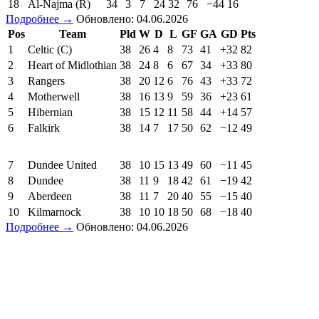
18
Al-Najma (R)
34
3
7
24
32
76
−44
16
Подробнее →
Обновлено: 04.06.2026
Pos
Team
Pld
W
D
L
GF
GA
GD
Pts
1
Celtic (C)
38
26
4
8
73
41
+32
82
2
Heart of Midlothian
38
24
8
6
67
34
+33
80
3
Rangers
38
20
12
6
76
43
+33
72
4
Motherwell
38
16
13
9
59
36
+23
61
5
Hibernian
38
15
12
11
58
44
+14
57
6
Falkirk
38
14
7
17
50
62
−12
49
7
Dundee United
38
10
15
13
49
60
−11
45
8
Dundee
38
11
9
18
42
61
−19
42
9
Aberdeen
38
11
7
20
40
55
−15
40
10
Kilmarnock
38
10
10
18
50
68
−18
40
Подробнее →
Обновлено: 04.06.2026