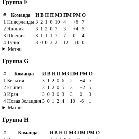
Группа F
#
Команда
И
В
Н
П
МЗ
ПМ
РМ
О
1
Нидерланды
3
2
1
0
10
4
+6
7
2
Япония
3
1
2
0
7
3
+4
5
3
Швеция
3
1
1
1
7
7
0
4
4
Тунис
3
0
0
3
2
12
-10
0
Матчи
Группа G
#
Команда
И
В
Н
П
МЗ
ПМ
РМ
О
1
Бельгия
3
1
2
0
6
2
+4
5
2
Египет
3
1
2
0
5
3
+2
5
3
Иран
3
0
3
0
3
3
0
3
4
Новая Зеландия
3
0
1
2
4
10
-6
1
Матчи
Группа H
#
Команда
И
В
Н
П
МЗ
ПМ
РМ
О