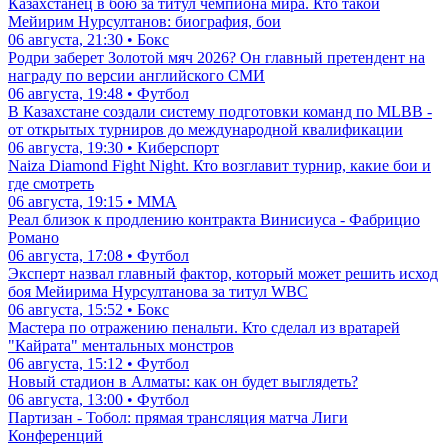
Казахстанец в бою за титул чемпиона мира. Кто такой
Мейирим Нурсултанов: биография, бои
06 августа, 21:30 • Бокс
Родри заберет Золотой мяч 2026? Он главный претендент на
награду по версии английского СМИ
06 августа, 19:48 • Футбол
В Казахстане создали систему подготовки команд по MLBB -
от открытых турниров до международной квалификации
06 августа, 19:30 • Киберспорт
Naiza Diamond Fight Night. Кто возглавит турнир, какие бои и
где смотреть
06 августа, 19:15 • ММА
Реал близок к продлению контракта Винисиуса - Фабрицио
Романо
06 августа, 17:08 • Футбол
Эксперт назвал главный фактор, который может решить исход
боя Мейирима Нурсултанова за титул WBC
06 августа, 15:52 • Бокс
Мастера по отражению пенальти. Кто сделал из вратарей
"Кайрата" ментальных монстров
06 августа, 15:12 • Футбол
Новый стадион в Алматы: как он будет выглядеть?
06 августа, 13:00 • Футбол
Партизан - Тобол: прямая трансляция матча Лиги
Конференций