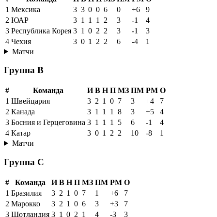
1
Мексика
3
3
0
0
6
0
+6
9
2
ЮАР
3
1
1
1
2
3
-1
4
3
Республика Корея
3
1
0
2
2
3
-1
3
4
Чехия
3
0
1
2
2
6
-4
1
Матчи
Группа B
#
Команда
И
В
Н
П
МЗ
ПМ
РМ
О
1
Швейцария
3
2
1
0
7
3
+4
7
2
Канада
3
1
1
1
8
3
+5
4
3
Босния и Герцеговина
3
1
1
1
5
6
-1
4
4
Катар
3
0
1
2
2
10
-8
1
Матчи
Группа C
#
Команда
И
В
Н
П
МЗ
ПМ
РМ
О
1
Бразилия
3
2
1
0
7
1
+6
7
2
Марокко
3
2
1
0
6
3
+3
7
3
Шотландия
3
1
0
2
1
4
-3
3