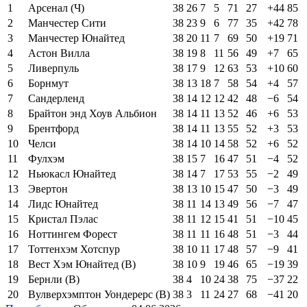
1
Арсенал (Ч)
38
26
7
5
71
27
+44
85
2
Манчестер Сити
38
23
9
6
77
35
+42
78
3
Манчестер Юнайтед
38
20
11
7
69
50
+19
71
4
Астон Вилла
38
19
8
11
56
49
+7
65
5
Ливерпуль
38
17
9
12
63
53
+10
60
6
Борнмут
38
13
18
7
58
54
+4
57
7
Сандерленд
38
14
12
12
42
48
−6
54
8
Брайтон энд Хоув Альбион
38
14
11
13
52
46
+6
53
9
Брентфорд
38
14
11
13
55
52
+3
53
10
Челси
38
14
10
14
58
52
+6
52
11
Фулхэм
38
15
7
16
47
51
−4
52
12
Ньюкасл Юнайтед
38
14
7
17
53
55
−2
49
13
Эвертон
38
13
10
15
47
50
−3
49
14
Лидс Юнайтед
38
11
14
13
49
56
−7
47
15
Кристал Пэлас
38
11
12
15
41
51
−10
45
16
Ноттингем Форест
38
11
11
16
48
51
−3
44
17
Тоттенхэм Хотспур
38
10
11
17
48
57
−9
41
18
Вест Хэм Юнайтед (В)
38
10
9
19
46
65
−19
39
19
Бернли (В)
38
4
10
24
38
75
−37
22
20
Вулверхэмптон Уондерерс (В)
38
3
11
24
27
68
−41
20