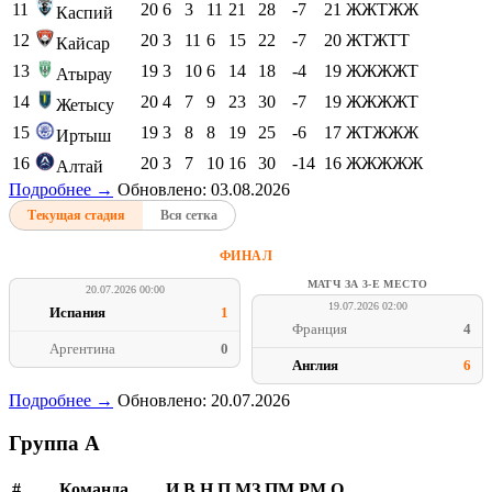
11
20
6
3
11
21
28
-7
21
ЖЖТЖЖ
Каспий
12
20
3
11
6
15
22
-7
20
ЖТЖТТ
Кайсар
13
19
3
10
6
14
18
-4
19
ЖЖЖЖТ
Атырау
14
20
4
7
9
23
30
-7
19
ЖЖЖЖТ
Жетысу
15
19
3
8
8
19
25
-6
17
ЖТЖЖЖ
Иртыш
16
20
3
7
10
16
30
-14
16
ЖЖЖЖЖ
Алтай
Подробнее →
Обновлено: 03.08.2026
Текущая стадия
Вся сетка
ФИНАЛ
МАТЧ ЗА 3-Е МЕСТО
20.07.2026 00:00
19.07.2026 02:00
Испания
1
Франция
4
Аргентина
0
Англия
6
Подробнее →
Обновлено: 20.07.2026
Группа A
#
Команда
И
В
Н
П
МЗ
ПМ
РМ
О