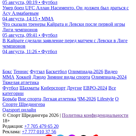
05 августа, 00:19 • Футбол
Умер боец UFC Аллан Насименто. Он должен был драться с
Асу Алмабаевым
04 августа, 14:15 • ММА
Что сказали тренеры Кайрата и Левски после первой игры
Лиги чемпионов
05 августа, 09:41 • Футбол
В Кайрате сделали заявление перед матчем с Левски в Лиге
чемпионов
04 августа, 11:26 • Футбол
Бокс
Теннис
Футзал
Баскетбол
Олимпиада-2026
Видео
ММА
Хоккей
Дзюдо
Зимние виды спорта
Олимпиада-2024
Тяжелая атлетика
Футбол
Шахматы
Киберспорт
Другие
ЕВРО-2024
Все
категории
Борьба
Вне спорта
Легкая атлетика
ЧМ-2026
Lifestyle
О
Спорте Шредингера
Qazsport онлайн
© Cпорт Шредингера 2026
|
Политика конфиденциальности
18+
Редакция:
+7 705 479 65 20
Реклама:
+7 777 010 37 56