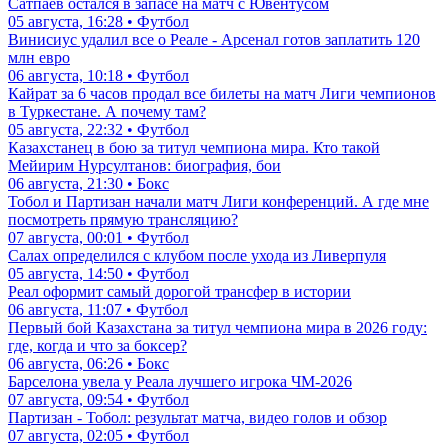
Сатпаев остался в запасе на матч с Ювентусом
05 августа, 16:28 • Футбол
Винисиус удалил все о Реале - Арсенал готов заплатить 120
млн евро
06 августа, 10:18 • Футбол
Кайрат за 6 часов продал все билеты на матч Лиги чемпионов
в Туркестане. А почему там?
05 августа, 22:32 • Футбол
Казахстанец в бою за титул чемпиона мира. Кто такой
Мейирим Нурсултанов: биография, бои
06 августа, 21:30 • Бокс
Тобол и Партизан начали матч Лиги конференций. А где мне
посмотреть прямую трансляцию?
07 августа, 00:01 • Футбол
Салах определился с клубом после ухода из Ливерпуля
05 августа, 14:50 • Футбол
Реал оформит самый дорогой трансфер в истории
06 августа, 11:07 • Футбол
Первый бой Казахстана за титул чемпиона мира в 2026 году:
где, когда и что за боксер?
06 августа, 06:26 • Бокс
Барселона увела у Реала лучшего игрока ЧМ-2026
07 августа, 09:54 • Футбол
Партизан - Тобол: результат матча, видео голов и обзор
07 августа, 02:05 • Футбол