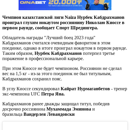
Чемпион казахстанской лиги Naiza Нурбек Кабдрахманов
проиграл глухим нокаутом россиянину Николаю Киоссе в
первом раунде, сообщает Спорт Шредингера.
Обладатель награды "Лучший боец 2023 года"
Кабдрахманов считался очевидным фаворитом в этом
поединке, однако в итоге проиграл нокаутом в первом раунде.
Таким образом,
Нурбек Кабдрахманов
потерпел третье
поражение в профессиональной карьере.
При этом Киоссе не будет чемпионом. Россиянин не сделал
вес на 1,5 кг - из-за этого поединок не был титульным,
Кабдрахманов сохранил пояс.
В углу Киоссе секундировал
Кайрат Нурмаганбетов
- тренер
экс-чемпиона UFC
Петра Яна
.
Кабдрахманов ранее дважды защищал титул, победив
досрочно россиянина
Мухаммада Эминова
и
бразильца
Вандерлея Левандовски