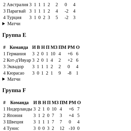
2
Австралия
3
1
1
1
2
2
0
4
3
Парагвай
3
1
1
1
2
4
-2
4
4
Турция
3
1
0
2
3
5
-2
3
Матчи
Группа E
#
Команда
И
В
Н
П
МЗ
ПМ
РМ
О
1
Германия
3
2
0
1
10
4
+6
6
2
Кот-д'Ивуар
3
2
0
1
4
2
+2
6
3
Эквадор
3
1
1
1
2
2
0
4
4
Кюрасао
3
0
1
2
1
9
-8
1
Матчи
Группа F
#
Команда
И
В
Н
П
МЗ
ПМ
РМ
О
1
Нидерланды
3
2
1
0
10
4
+6
7
2
Япония
3
1
2
0
7
3
+4
5
3
Швеция
3
1
1
1
7
7
0
4
4
Тунис
3
0
0
3
2
12
-10
0