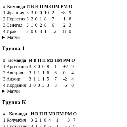
#
Команда
И
В
Н
П
МЗ
ПМ
РМ
О
1
Франция
3
3
0
0
10
2
+8
9
2
Норвегия
3
2
0
1
8
7
+1
6
3
Сенегал
3
1
0
2
8
6
+2
3
4
Ирак
3
0
0
3
1
12
-11
0
Матчи
Группа J
#
Команда
И
В
Н
П
МЗ
ПМ
РМ
О
1
Аргентина
3
3
0
0
8
1
+7
9
2
Австрия
3
1
1
1
6
6
0
4
3
Алжир
3
1
1
1
5
7
-2
4
4
Иордания
3
0
0
3
3
8
-5
0
Матчи
Группа K
#
Команда
И
В
Н
П
МЗ
ПМ
РМ
О
1
Колумбия
3
2
1
0
4
1
+3
7
2
Португалия
3
1
2
0
6
1
+5
5