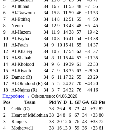
5
Al-Ittihad
34
16
7
11
55
48
+7
55
6
Al-Taawoun
34
15
8
11
59
46
+13
53
7
Al-Ettifaq
34
14
8
12
51
55
−4
50
8
Neom
34
12
9
13
43
48
−5
45
9
Al-Hazem
34
11
9
14
38
57
−19
42
10
Al-Fayha
34
10
8
16
41
54
−13
38
11
Al-Fateh
34
9
10
15
41
55
−14
37
12
Al-Khaleej
34
10
7
17
54
62
−8
37
13
Al-Shabab
34
8
11
15
44
57
−13
35
14
Al-Kholood
34
9
6
19
39
61
−22
33
15
Al-Riyadh
34
7
9
18
35
63
−28
30
16
Damac (R)
34
6
11
17
32
55
−23
29
17
Al-Okhdood (R)
34
5
5
24
27
70
−43
20
18
Al-Najma (R)
34
3
7
24
32
76
−44
16
Подробнее →
Обновлено: 04.06.2026
Pos
Team
Pld
W
D
L
GF
GA
GD
Pts
1
Celtic (C)
38
26
4
8
73
41
+32
82
2
Heart of Midlothian
38
24
8
6
67
34
+33
80
3
Rangers
38
20
12
6
76
43
+33
72
4
Motherwell
38
16
13
9
59
36
+23
61