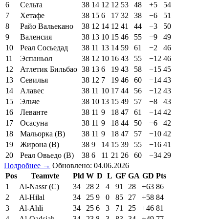
6
Сельта
38
14
12
12
53
48
+5
54
7
Хетафе
38
15
6
17
32
38
−6
51
8
Райо Вальекано
38
12
14
12
41
44
−3
50
9
Валенсия
38
13
10
15
46
55
−9
49
10
Реал Сосьедад
38
11
13
14
59
61
−2
46
11
Эспаньол
38
12
10
16
43
55
−12
46
12
Атлетик Бильбао
38
13
6
19
43
58
−15
45
13
Севилья
38
12
7
19
46
60
−14
43
14
Алавес
38
11
10
17
44
56
−12
43
15
Эльче
38
10
13
15
49
57
−8
43
16
Леванте
38
11
9
18
47
61
−14
42
17
Осасуна
38
11
9
18
44
50
−6
42
18
Мальорка (В)
38
11
9
18
47
57
−10
42
19
Жирона (В)
38
9
14
15
39
55
−16
41
20
Реал Овьедо (В)
38
6
11
21
26
60
−34
29
Подробнее →
Обновлено: 04.06.2026
Pos
Teamvte
Pld
W
D
L
GF
GA
GD
Pts
1
Al-Nassr (C)
34
28
2
4
91
28
+63
86
2
Al-Hilal
34
25
9
0
85
27
+58
84
3
Al-Ahli
34
25
6
3
71
25
+46
81
4
Al-Qadsiah
34
23
8
3
83
34
+49
77