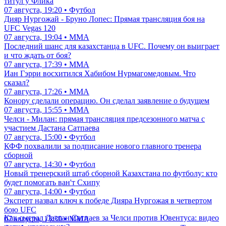
титул у Флика
07 августа, 19:20 • Футбол
Дияр Нургожай - Бруно Лопес: Прямая трансляция боя на
UFC Vegas 120
07 августа, 19:04 • ММА
Последний шанс для казахстанца в UFC. Почему он выиграет
и что ждать от боя?
07 августа, 17:39 • ММА
Иан Гэрри восхитился Хабибом Нурмагомедовым. Что
сказал?
07 августа, 17:26 • ММА
Конору сделали операцию. Он сделал заявление о будущем
07 августа, 15:55 • ММА
Челси - Милан: прямая трансляция предсезонного матча с
участием Дастана Сатпаева
07 августа, 15:00 • Футбол
КФФ похвалили за подписание нового главного тренера
сборной
07 августа, 14:30 • Футбол
Новый тренерский штаб сборной Казахстана по футболу: кто
будет помогать ван'т Схипу
07 августа, 14:00 • Футбол
Эксперт назвал ключ к победе Дияра Нургожая в четвертом
бою UFC
Как сыграл Дастан Сатпаев за Челси против Ювентуса: видео
07 августа, 13:30 • ММА