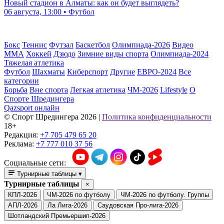
Новый стадион в Алматы: как он будет выглядеть?
06 августа, 13:00 • Футбол
Бокс
Теннис
Футзал
Баскетбол
Олимпиада-2026
Видео
ММА
Хоккей
Дзюдо
Зимние виды спорта
Олимпиада-2024
Тяжелая атлетика
Футбол
Шахматы
Киберспорт
Другие
ЕВРО-2024
Все
категории
Борьба
Вне спорта
Легкая атлетика
ЧМ-2026
Lifestyle
О
Спорте Шредингера
Qazsport онлайн
© Cпорт Шредингера 2026
|
Политика конфиденциальности
18+
Редакция:
+7 705 479 65 20
Реклама:
+7 777 010 37 56
Социальные сети:
Турнирные таблицы
▾
Турнирные таблицы
×
КПЛ-2026
ЧМ-2026 по футболу
ЧМ-2026 по футболу. Группы
АПЛ-2026
Ла Лига-2026
Саудовская Про-лига-2026
Шотландский Премьершип-2026