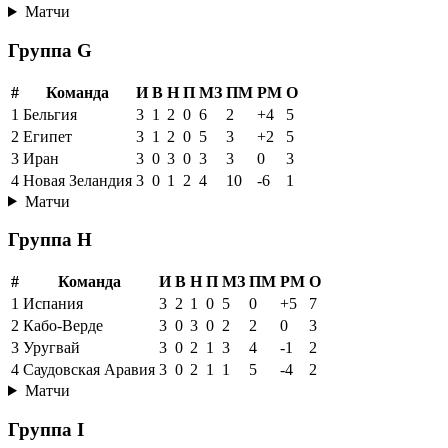
Матчи
Группа G
#
Команда
И
В
Н
П
МЗ
ПМ
РМ
О
1
Бельгия
3
1
2
0
6
2
+4
5
2
Египет
3
1
2
0
5
3
+2
5
3
Иран
3
0
3
0
3
3
0
3
4
Новая Зеландия
3
0
1
2
4
10
-6
1
Матчи
Группа H
#
Команда
И
В
Н
П
МЗ
ПМ
РМ
О
1
Испания
3
2
1
0
5
0
+5
7
2
Кабо-Верде
3
0
3
0
2
2
0
3
3
Уругвай
3
0
2
1
3
4
-1
2
4
Саудовская Аравия
3
0
2
1
1
5
-4
2
Матчи
Группа I