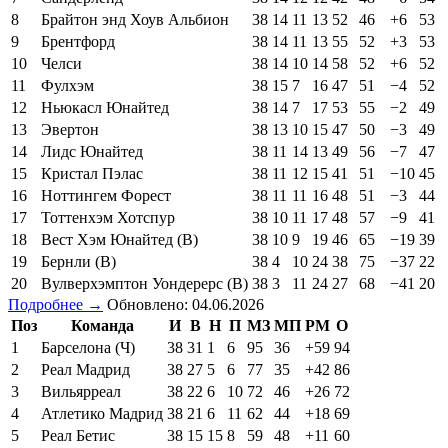
8
Брайтон энд Хоув Альбион
38
14
11
13
52
46
+6
53
9
Брентфорд
38
14
11
13
55
52
+3
53
10
Челси
38
14
10
14
58
52
+6
52
11
Фулхэм
38
15
7
16
47
51
−4
52
12
Ньюкасл Юнайтед
38
14
7
17
53
55
−2
49
13
Эвертон
38
13
10
15
47
50
−3
49
14
Лидс Юнайтед
38
11
14
13
49
56
−7
47
15
Кристал Пэлас
38
11
12
15
41
51
−10
45
16
Ноттингем Форест
38
11
11
16
48
51
−3
44
17
Тоттенхэм Хотспур
38
10
11
17
48
57
−9
41
18
Вест Хэм Юнайтед (В)
38
10
9
19
46
65
−19
39
19
Бернли (В)
38
4
10
24
38
75
−37
22
20
Вулверхэмптон Уондерерс (В)
38
3
11
24
27
68
−41
20
Подробнее →
Обновлено: 04.06.2026
Поз
Команда
И
В
Н
П
МЗ
МП
РМ
О
1
Барселона (Ч)
38
31
1
6
95
36
+59
94
2
Реал Мадрид
38
27
5
6
77
35
+42
86
3
Вильярреал
38
22
6
10
72
46
+26
72
4
Атлетико Мадрид
38
21
6
11
62
44
+18
69
5
Реал Бетис
38
15
15
8
59
48
+11
60