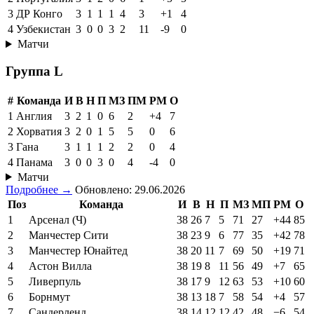
3
ДР Конго
3
1
1
1
4
3
+1
4
4
Узбекистан
3
0
0
3
2
11
-9
0
Матчи
Группа L
#
Команда
И
В
Н
П
МЗ
ПМ
РМ
О
1
Англия
3
2
1
0
6
2
+4
7
2
Хорватия
3
2
0
1
5
5
0
6
3
Гана
3
1
1
1
2
2
0
4
4
Панама
3
0
0
3
0
4
-4
0
Матчи
Подробнее →
Обновлено: 29.06.2026
Поз
Команда
И
В
Н
П
МЗ
МП
РМ
О
1
Арсенал (Ч)
38
26
7
5
71
27
+44
85
2
Манчестер Сити
38
23
9
6
77
35
+42
78
3
Манчестер Юнайтед
38
20
11
7
69
50
+19
71
4
Астон Вилла
38
19
8
11
56
49
+7
65
5
Ливерпуль
38
17
9
12
63
53
+10
60
6
Борнмут
38
13
18
7
58
54
+4
57
7
Сандерленд
38
14
12
12
42
48
−6
54