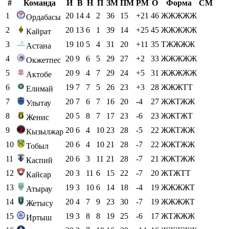
#
Команда
И
В
Н
П
ЗМ
ПМ
РМ
О
Форма
СМ
1
20
14
4
2
36
15
+21
46
ЖЖЖЖЖ
Ордабасы
2
20
13
6
1
39
14
+25
45
ЖЖЖЖЖ
Кайрат
3
19
10
5
4
31
20
+11
35
ТЖЖЖЖ
Астана
4
20
9
6
5
29
27
+2
33
ЖЖЖЖЖ
Окжетпес
5
20
9
4
7
29
24
+5
31
ЖЖЖЖЖ
Актобе
6
19
7
7
5
26
23
+3
28
ЖЖЖТТ
Елимай
7
20
7
6
7
16
20
-4
27
ЖЖТЖЖ
Улытау
8
20
5
8
7
17
23
-6
23
ЖЖТЖТ
Женис
9
20
6
4
10
23
28
-5
22
ЖЖТЖЖ
Кызылжар
10
20
6
4
10
21
28
-7
22
ЖЖТЖЖ
Тобыл
11
20
6
3
11
21
28
-7
21
ЖЖТЖЖ
Каспий
12
20
3
11
6
15
22
-7
20
ЖТЖТТ
Кайсар
13
19
3
10
6
14
18
-4
19
ЖЖЖЖТ
Атырау
14
20
4
7
9
23
30
-7
19
ЖЖЖЖТ
Жетысу
15
19
3
8
8
19
25
-6
17
ЖТЖЖЖ
Иртыш