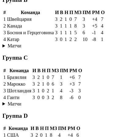
#
Команда
И
В
Н
П
МЗ
ПМ
РМ
О
1
Швейцария
3
2
1
0
7
3
+4
7
2
Канада
3
1
1
1
8
3
+5
4
3
Босния и Герцеговина
3
1
1
1
5
6
-1
4
4
Катар
3
0
1
2
2
10
-8
1
Матчи
Группа C
#
Команда
И
В
Н
П
МЗ
ПМ
РМ
О
1
Бразилия
3
2
1
0
7
1
+6
7
2
Марокко
3
2
1
0
6
3
+3
7
3
Шотландия
3
1
0
2
1
4
-3
3
4
Гаити
3
0
0
3
2
8
-6
0
Матчи
Группа D
#
Команда
И
В
Н
П
МЗ
ПМ
РМ
О
1
США
3
2
0
1
8
4
+4
6