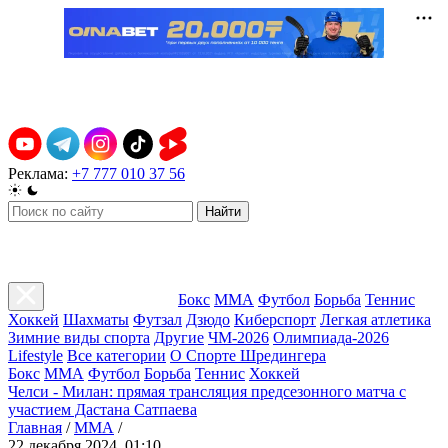
Реклама:
+7 777 010 37 56
Найти
Бокс
ММА
Футбол
Борьба
Теннис
Хоккей
Шахматы
Футзал
Дзюдо
Киберспорт
Легкая атлетика
Зимние виды спорта
Другие
ЧМ-2026
Олимпиада-2026
Lifestyle
Все категории
О Спорте Шредингера
Бокс
ММА
Футбол
Борьба
Теннис
Хоккей
Челси - Милан: прямая трансляция предсезонного матча с
участием Дастана Сатпаева
Главная
/
ММА
/
22 декабря 2024, 01:10