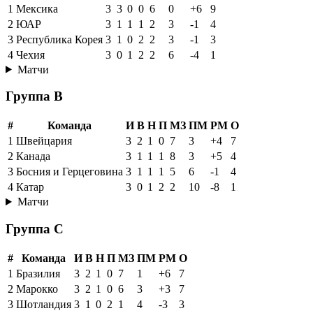
1
Мексика
3
3
0
0
6
0
+6
9
2
ЮАР
3
1
1
1
2
3
-1
4
3
Республика Корея
3
1
0
2
2
3
-1
3
4
Чехия
3
0
1
2
2
6
-4
1
Матчи
Группа B
#
Команда
И
В
Н
П
МЗ
ПМ
РМ
О
1
Швейцария
3
2
1
0
7
3
+4
7
2
Канада
3
1
1
1
8
3
+5
4
3
Босния и Герцеговина
3
1
1
1
5
6
-1
4
4
Катар
3
0
1
2
2
10
-8
1
Матчи
Группа C
#
Команда
И
В
Н
П
МЗ
ПМ
РМ
О
1
Бразилия
3
2
1
0
7
1
+6
7
2
Марокко
3
2
1
0
6
3
+3
7
3
Шотландия
3
1
0
2
1
4
-3
3