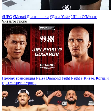
#UFC
#Мераб Двалишвили
#Дана Уайт
#Шон О’Мэлли
Читайте также
Прямая трансляция Naiza Diamond Fight Night в Китае. Когда и
где смотреть турнир