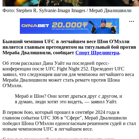
Фото: Stephen R. Sylvanie-Imagn Images / Мераб Двалишвили
Бывший чемпион UFC в легчайшем весе Шон О'Мэлли
является главным претендентом на титульный бой против
Мераба Двалишвили, сообщает
Спорт Шредингера
.
Об этом рассказал Дана Уайт на последней пресс-
конференции после UFC Fight Night 252. Президент UFC
заявил, что следующим шагом для чемпиона легчайшего веса
Мераба Двалишвили может стать рематч против Шона
О'Мэлли.
Мераб и Шон? Они хотят драться друг с другом, и
я думаю, люди хотят это видеть, — заявил Уайт.
В первом бою, который прошел в сентябре 2024 года в
главном событии UFC 306 в "Сфере", Мераб Двалишвили
победил Шона О'Мэлли единогласным решением судей и стал
новым чемпионом UFC в легчайшем весе.