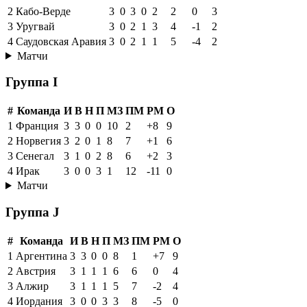
2
Кабо-Верде
3
0
3
0
2
2
0
3
3
Уругвай
3
0
2
1
3
4
-1
2
4
Саудовская Аравия
3
0
2
1
1
5
-4
2
Матчи
Группа I
#
Команда
И
В
Н
П
МЗ
ПМ
РМ
О
1
Франция
3
3
0
0
10
2
+8
9
2
Норвегия
3
2
0
1
8
7
+1
6
3
Сенегал
3
1
0
2
8
6
+2
3
4
Ирак
3
0
0
3
1
12
-11
0
Матчи
Группа J
#
Команда
И
В
Н
П
МЗ
ПМ
РМ
О
1
Аргентина
3
3
0
0
8
1
+7
9
2
Австрия
3
1
1
1
6
6
0
4
3
Алжир
3
1
1
1
5
7
-2
4
4
Иордания
3
0
0
3
3
8
-5
0