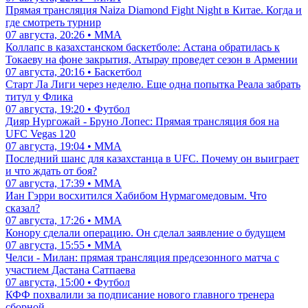
Прямая трансляция Naiza Diamond Fight Night в Китае. Когда и
где смотреть турнир
07 августа, 20:26 • ММА
Коллапс в казахстанском баскетболе: Астана обратилась к
Токаеву на фоне закрытия, Атырау проведет сезон в Армении
07 августа, 20:16 • Баскетбол
Старт Ла Лиги через неделю. Еще одна попытка Реала забрать
титул у Флика
07 августа, 19:20 • Футбол
Дияр Нургожай - Бруно Лопес: Прямая трансляция боя на
UFC Vegas 120
07 августа, 19:04 • ММА
Последний шанс для казахстанца в UFC. Почему он выиграет
и что ждать от боя?
07 августа, 17:39 • ММА
Иан Гэрри восхитился Хабибом Нурмагомедовым. Что
сказал?
07 августа, 17:26 • ММА
Конору сделали операцию. Он сделал заявление о будущем
07 августа, 15:55 • ММА
Челси - Милан: прямая трансляция предсезонного матча с
участием Дастана Сатпаева
07 августа, 15:00 • Футбол
КФФ похвалили за подписание нового главного тренера
сборной