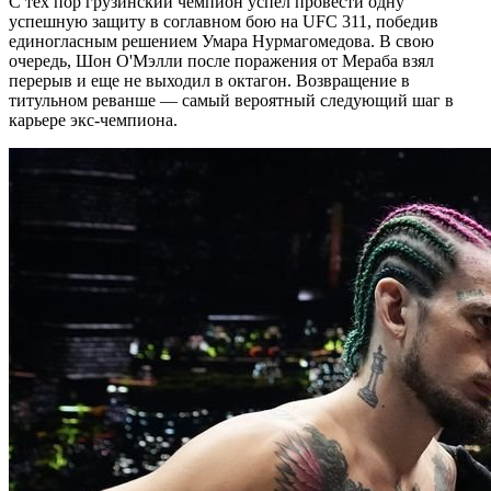
С тех пор грузинский чемпион успел провести одну
успешную защиту в соглавном бою на UFC 311, победив
единогласным решением Умара Нурмагомедова. В свою
очередь, Шон О'Мэлли после поражения от Мераба взял
перерыв и еще не выходил в октагон. Возвращение в
титульном реванше — самый вероятный следующий шаг в
карьере экс-чемпиона.