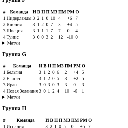
#
Команда
И
В
Н
П
МЗ
ПМ
РМ
О
1
Нидерланды
3
2
1
0
10
4
+6
7
2
Япония
3
1
2
0
7
3
+4
5
3
Швеция
3
1
1
1
7
7
0
4
4
Тунис
3
0
0
3
2
12
-10
0
Матчи
Группа G
#
Команда
И
В
Н
П
МЗ
ПМ
РМ
О
1
Бельгия
3
1
2
0
6
2
+4
5
2
Египет
3
1
2
0
5
3
+2
5
3
Иран
3
0
3
0
3
3
0
3
4
Новая Зеландия
3
0
1
2
4
10
-6
1
Матчи
Группа H
#
Команда
И
В
Н
П
МЗ
ПМ
РМ
О
1
Испания
3
2
1
0
5
0
+5
7