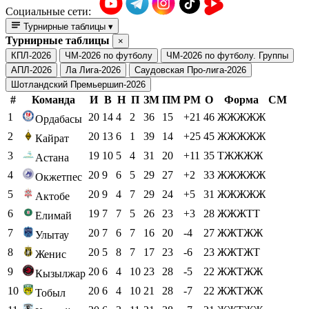
Социальные сети:
Турнирные таблицы
▾
Турнирные таблицы
×
КПЛ-2026
ЧМ-2026 по футболу
ЧМ-2026 по футболу. Группы
АПЛ-2026
Ла Лига-2026
Саудовская Про-лига-2026
Шотландский Премьершип-2026
#
Команда
И
В
Н
П
ЗМ
ПМ
РМ
О
Форма
СМ
1
20
14
4
2
36
15
+21
46
ЖЖЖЖЖ
Ордабасы
2
20
13
6
1
39
14
+25
45
ЖЖЖЖЖ
Кайрат
3
19
10
5
4
31
20
+11
35
ТЖЖЖЖ
Астана
4
20
9
6
5
29
27
+2
33
ЖЖЖЖЖ
Окжетпес
5
20
9
4
7
29
24
+5
31
ЖЖЖЖЖ
Актобе
6
19
7
7
5
26
23
+3
28
ЖЖЖТТ
Елимай
7
20
7
6
7
16
20
-4
27
ЖЖТЖЖ
Улытау
8
20
5
8
7
17
23
-6
23
ЖЖТЖТ
Женис
9
20
6
4
10
23
28
-5
22
ЖЖТЖЖ
Кызылжар
10
20
6
4
10
21
28
-7
22
ЖЖТЖЖ
Тобыл