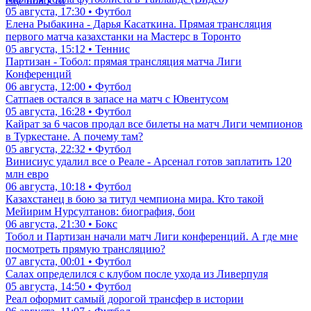
еще новости
05 августа, 17:30 • Футбол
Елена Рыбакина - Дарья Касаткина. Прямая трансляция
первого матча казахстанки на Мастерс в Торонто
05 августа, 15:12 • Теннис
Партизан - Тобол: прямая трансляция матча Лиги
Конференций
06 августа, 12:00 • Футбол
Сатпаев остался в запасе на матч с Ювентусом
05 августа, 16:28 • Футбол
Кайрат за 6 часов продал все билеты на матч Лиги чемпионов
в Туркестане. А почему там?
05 августа, 22:32 • Футбол
Винисиус удалил все о Реале - Арсенал готов заплатить 120
млн евро
06 августа, 10:18 • Футбол
Казахстанец в бою за титул чемпиона мира. Кто такой
Мейирим Нурсултанов: биография, бои
06 августа, 21:30 • Бокс
Тобол и Партизан начали матч Лиги конференций. А где мне
посмотреть прямую трансляцию?
07 августа, 00:01 • Футбол
Салах определился с клубом после ухода из Ливерпуля
05 августа, 14:50 • Футбол
Реал оформит самый дорогой трансфер в истории