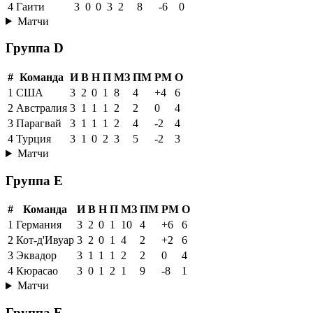
4
Гаити
3
0
0
3
2
8
-6
0
Матчи
Группа D
#
Команда
И
В
Н
П
МЗ
ПМ
РМ
О
1
США
3
2
0
1
8
4
+4
6
2
Австралия
3
1
1
1
2
2
0
4
3
Парагвай
3
1
1
1
2
4
-2
4
4
Турция
3
1
0
2
3
5
-2
3
Матчи
Группа E
#
Команда
И
В
Н
П
МЗ
ПМ
РМ
О
1
Германия
3
2
0
1
10
4
+6
6
2
Кот-д'Ивуар
3
2
0
1
4
2
+2
6
3
Эквадор
3
1
1
1
2
2
0
4
4
Кюрасао
3
0
1
2
1
9
-8
1
Матчи
Группа F