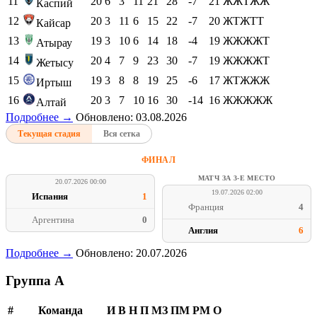
11
20
6
3
11
21
28
-7
21
ЖЖТЖЖ
Каспий
12
20
3
11
6
15
22
-7
20
ЖТЖТТ
Кайсар
13
19
3
10
6
14
18
-4
19
ЖЖЖЖТ
Атырау
14
20
4
7
9
23
30
-7
19
ЖЖЖЖТ
Жетысу
15
19
3
8
8
19
25
-6
17
ЖТЖЖЖ
Иртыш
16
20
3
7
10
16
30
-14
16
ЖЖЖЖЖ
Алтай
Подробнее →
Обновлено: 03.08.2026
Текущая стадия
Вся сетка
ФИНАЛ
МАТЧ ЗА 3-Е МЕСТО
20.07.2026 00:00
19.07.2026 02:00
Испания
1
Франция
4
Аргентина
0
Англия
6
Подробнее →
Обновлено: 20.07.2026
Группа A
#
Команда
И
В
Н
П
МЗ
ПМ
РМ
О