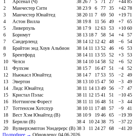
1
Арсенал (Ч)
38
26
7
5
71
27
+44
85
2
Манчестер Сити
38
23
9
6
77
35
+42
78
3
Манчестер Юнайтед
38
20
11
7
69
50
+19
71
4
Астон Вилла
38
19
8
11
56
49
+7
65
5
Ливерпуль
38
17
9
12
63
53
+10
60
6
Борнмут
38
13
18
7
58
54
+4
57
7
Сандерленд
38
14
12
12
42
48
−6
54
8
Брайтон энд Хоув Альбион
38
14
11
13
52
46
+6
53
9
Брентфорд
38
14
11
13
55
52
+3
53
10
Челси
38
14
10
14
58
52
+6
52
11
Фулхэм
38
15
7
16
47
51
−4
52
12
Ньюкасл Юнайтед
38
14
7
17
53
55
−2
49
13
Эвертон
38
13
10
15
47
50
−3
49
14
Лидс Юнайтед
38
11
14
13
49
56
−7
47
15
Кристал Пэлас
38
11
12
15
41
51
−10
45
16
Ноттингем Форест
38
11
11
16
48
51
−3
44
17
Тоттенхэм Хотспур
38
10
11
17
48
57
−9
41
18
Вест Хэм Юнайтед (В)
38
10
9
19
46
65
−19
39
19
Бернли (В)
38
4
10
24
38
75
−37
22
20
Вулверхэмптон Уондерерс (В)
38
3
11
24
27
68
−41
20
Подробнее →
Обновлено: 04.06.2026