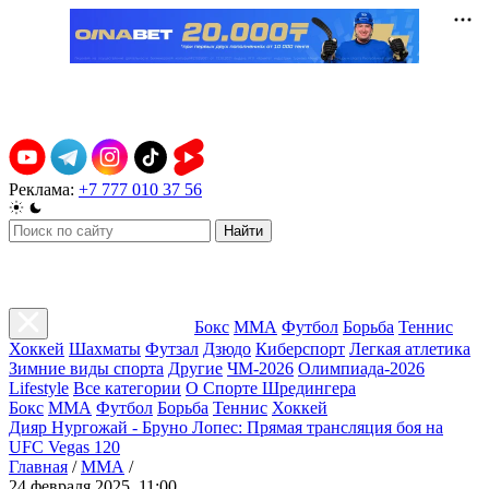
Реклама:
+7 777 010 37 56
Найти
Бокс
ММА
Футбол
Борьба
Теннис
Хоккей
Шахматы
Футзал
Дзюдо
Киберспорт
Легкая атлетика
Зимние виды спорта
Другие
ЧМ-2026
Олимпиада-2026
Lifestyle
Все категории
О Спорте Шредингера
Бокс
ММА
Футбол
Борьба
Теннис
Хоккей
Дияр Нургожай - Бруно Лопес: Прямая трансляция боя на
UFC Vegas 120
Главная
/
ММА
/
24 февраля 2025, 11:00