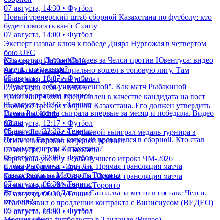
07 августа, 14:30 • Футбол
Новый тренерский штаб сборной Казахстана по футболу: кто
будет помогать ван'т Схипу
07 августа, 14:00 • Футбол
Эксперт назвал ключ к победе Дияра Нургожая в четвертом
бою UFC
Как сыграл Дастан Сатпаев за Челси против Ювентуса: видео
07 августа, 13:30 • ММА
матча, что дальше?
Асу Алмабаев официально вошел в топовую лигу. Там
05 августа, 18:07 • Футбол
выступают Царукян и Белал
"Чувствую себя уничтоженной". Как матч Рыбакиной
07 августа, 13:04 • ММА
изменил правила тенниса
Джон ван'т Схип представлен в качестве кандидата на пост
05 августа, 19:56 • Теннис
главного тренера сборной Казахстана. Его должен утвердить
Елена Рыбакина сыграла впервые за месяц и победила. Видео
Исполком КФФ
матча
07 августа, 12:17 • Футбол
05 августа, 23:23 • Теннис
Парень Бибисары Асаубаевой выиграл медаль турнира в
Чемпион Европы, который провалился в сборной. Кто стал
США и возглавил мировой рейтинг
новым тренером Казахстана?
07 августа, 11:18 • Шахматы
06 августа, 22:00 • Футбол
Барселона увела у Реала лучшего игрока ЧМ-2026
Елена Рыбакина - Энн Ли. Прямая трансляция матча
07 августа, 09:54 • Футбол
казахстанки на Мастерс в Торонто
Елена Рыбакина - Энн Ли. Прямая трансляция матча
07 августа, 06:30 • Теннис
казахстанки на Мастерс в Торонто
Все конкуренты Дастана Сатпаева за место в составе Челси:
07 августа, 06:30 • Теннис
кто они?
Реал объявил о продлении контракта с Винисиусом (ВИДЕО)
05 августа, 14:00 • Футбол
07 августа, 05:30 • Футбол
Молния убила футболиста в Таиланде (Видео)