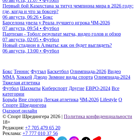
06 августа, 11:07 • Футбол
Первый бой Казахстана за титул чемпиона мира в 2026 году:
где, когда и что за боксер?
06 августа, 06:26 • Бокс
Барселона увела у Реала лучшего игрока ЧМ-2026
07 августа, 09:54 • Футбол
Партизан - Тобол: результат матча, видео голов и обзор
07 августа, 02:05 • Футбол
Новый стадион в Алматы: как он будет выглядеть?
06 августа, 13:00 • Футбол
Бокс
Теннис
Футзал
Баскетбол
Олимпиада-2026
Видео
ММА
Хоккей
Дзюдо
Зимние виды спорта
Олимпиада-2024
Тяжелая атлетика
Футбол
Шахматы
Киберспорт
Другие
ЕВРО-2024
Все
категории
Борьба
Вне спорта
Легкая атлетика
ЧМ-2026
Lifestyle
О
Спорте Шредингера
Qazsport онлайн
© Cпорт Шредингера 2026
|
Политика конфиденциальности
18+
Редакция:
+7 705 479 65 20
Реклама:
+7 777 010 37 56