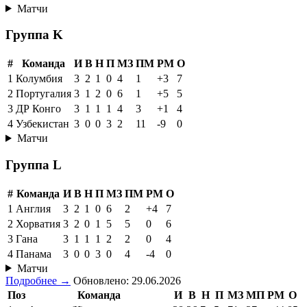
Матчи
Группа K
#
Команда
И
В
Н
П
МЗ
ПМ
РМ
О
1
Колумбия
3
2
1
0
4
1
+3
7
2
Португалия
3
1
2
0
6
1
+5
5
3
ДР Конго
3
1
1
1
4
3
+1
4
4
Узбекистан
3
0
0
3
2
11
-9
0
Матчи
Группа L
#
Команда
И
В
Н
П
МЗ
ПМ
РМ
О
1
Англия
3
2
1
0
6
2
+4
7
2
Хорватия
3
2
0
1
5
5
0
6
3
Гана
3
1
1
1
2
2
0
4
4
Панама
3
0
0
3
0
4
-4
0
Матчи
Подробнее →
Обновлено: 29.06.2026
Поз
Команда
И
В
Н
П
МЗ
МП
РМ
О