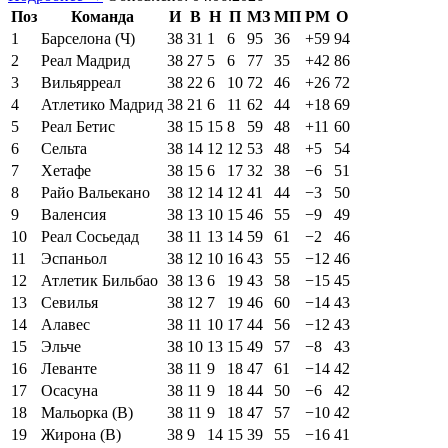
Поз
Команда
И
В
Н
П
МЗ
МП
РМ
О
1
Барселона (Ч)
38
31
1
6
95
36
+59
94
2
Реал Мадрид
38
27
5
6
77
35
+42
86
3
Вильярреал
38
22
6
10
72
46
+26
72
4
Атлетико Мадрид
38
21
6
11
62
44
+18
69
5
Реал Бетис
38
15
15
8
59
48
+11
60
6
Сельта
38
14
12
12
53
48
+5
54
7
Хетафе
38
15
6
17
32
38
−6
51
8
Райо Вальекано
38
12
14
12
41
44
−3
50
9
Валенсия
38
13
10
15
46
55
−9
49
10
Реал Сосьедад
38
11
13
14
59
61
−2
46
11
Эспаньол
38
12
10
16
43
55
−12
46
12
Атлетик Бильбао
38
13
6
19
43
58
−15
45
13
Севилья
38
12
7
19
46
60
−14
43
14
Алавес
38
11
10
17
44
56
−12
43
15
Эльче
38
10
13
15
49
57
−8
43
16
Леванте
38
11
9
18
47
61
−14
42
17
Осасуна
38
11
9
18
44
50
−6
42
18
Мальорка (В)
38
11
9
18
47
57
−10
42
19
Жирона (В)
38
9
14
15
39
55
−16
41