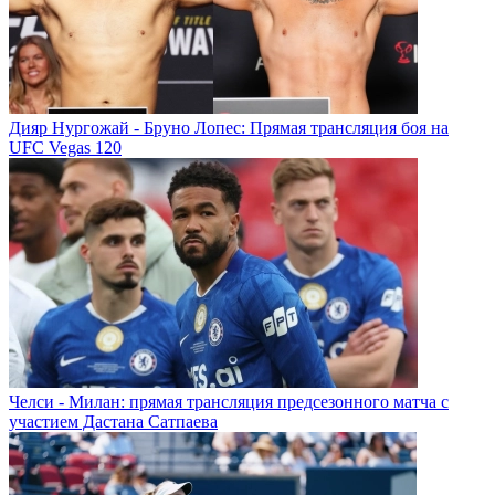
Дияр Нургожай - Бруно Лопес: Прямая трансляция боя на
UFC Vegas 120
Челси - Милан: прямая трансляция предсезонного матча с
участием Дастана Сатпаева