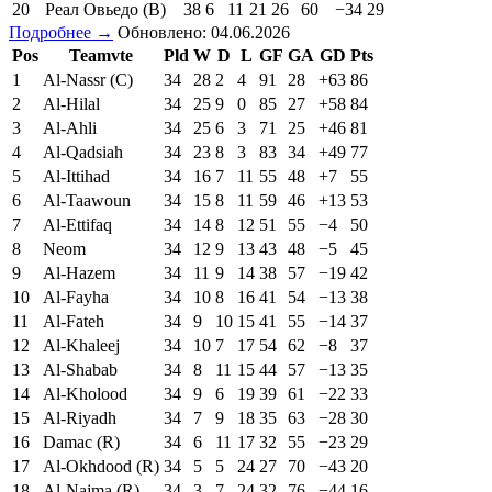
20
Реал Овьедо (В)
38
6
11
21
26
60
−34
29
Подробнее →
Обновлено: 04.06.2026
Pos
Teamvte
Pld
W
D
L
GF
GA
GD
Pts
1
Al-Nassr (C)
34
28
2
4
91
28
+63
86
2
Al-Hilal
34
25
9
0
85
27
+58
84
3
Al-Ahli
34
25
6
3
71
25
+46
81
4
Al-Qadsiah
34
23
8
3
83
34
+49
77
5
Al-Ittihad
34
16
7
11
55
48
+7
55
6
Al-Taawoun
34
15
8
11
59
46
+13
53
7
Al-Ettifaq
34
14
8
12
51
55
−4
50
8
Neom
34
12
9
13
43
48
−5
45
9
Al-Hazem
34
11
9
14
38
57
−19
42
10
Al-Fayha
34
10
8
16
41
54
−13
38
11
Al-Fateh
34
9
10
15
41
55
−14
37
12
Al-Khaleej
34
10
7
17
54
62
−8
37
13
Al-Shabab
34
8
11
15
44
57
−13
35
14
Al-Kholood
34
9
6
19
39
61
−22
33
15
Al-Riyadh
34
7
9
18
35
63
−28
30
16
Damac (R)
34
6
11
17
32
55
−23
29
17
Al-Okhdood (R)
34
5
5
24
27
70
−43
20
18
Al-Najma (R)
34
3
7
24
32
76
−44
16