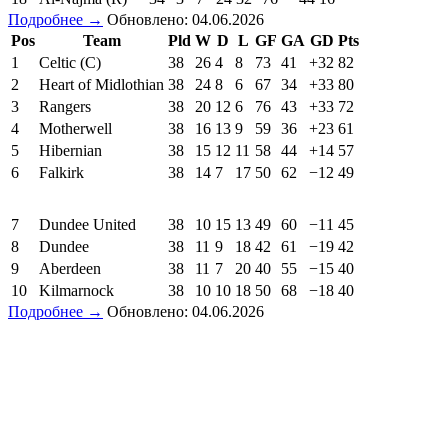
Подробнее →
Обновлено: 04.06.2026
Pos
Team
Pld
W
D
L
GF
GA
GD
Pts
1
Celtic (C)
38
26
4
8
73
41
+32
82
2
Heart of Midlothian
38
24
8
6
67
34
+33
80
3
Rangers
38
20
12
6
76
43
+33
72
4
Motherwell
38
16
13
9
59
36
+23
61
5
Hibernian
38
15
12
11
58
44
+14
57
6
Falkirk
38
14
7
17
50
62
−12
49
7
Dundee United
38
10
15
13
49
60
−11
45
8
Dundee
38
11
9
18
42
61
−19
42
9
Aberdeen
38
11
7
20
40
55
−15
40
10
Kilmarnock
38
10
10
18
50
68
−18
40
Подробнее →
Обновлено: 04.06.2026