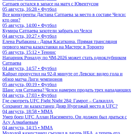
Сатпаев остался в запасе на матч с Ювентусом
05 августа, 16:28 • Футбол
Все конкуренты Дастана Сатпаева за место в составе Челси:
кто они?
05 августа, 14:00 • Футбол
Кумира Сатпаева захотели забрать из Челси
04 августа, 10:27 • Футбол
Елена Рыбакина - Дарья Касаткина. Прямая трансляция
первого матча казахстанки на Мастерс в Торонто
05 августа, 15:12 • Теннис
Напарник Роналду по ЧМ-2026 может стать одноклубником
Сатпаева
04 августа, 14:57 • Футбол
Кайрат пропустил на 92-й минуте от Левски: видео гола и
обзор матча Лиги чемпионов
05 августа, 00:19 • Футбол
Шанс для Сатпаева? Челси намерен продать трех нападающих
04 августа, 17:03 • Футбол
Где смотреть UFC Fight Night 284: Гамрот – Салкиллд.
Сохранит ли казахстанец Дияр Нургожай место в UFC?
04 августа, 18:58 • ММА
Умер боец UFC Аллан Насименто. Он должен был драться с
Асу Алмабаевым
04 августа, 14:15 • ММА
Молодой казахстанец съездил в лагерь НБА, а теперь его