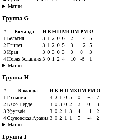
Матчи
Группа G
#
Команда
И
В
Н
П
МЗ
ПМ
РМ
О
1
Бельгия
3
1
2
0
6
2
+4
5
2
Египет
3
1
2
0
5
3
+2
5
3
Иран
3
0
3
0
3
3
0
3
4
Новая Зеландия
3
0
1
2
4
10
-6
1
Матчи
Группа H
#
Команда
И
В
Н
П
МЗ
ПМ
РМ
О
1
Испания
3
2
1
0
5
0
+5
7
2
Кабо-Верде
3
0
3
0
2
2
0
3
3
Уругвай
3
0
2
1
3
4
-1
2
4
Саудовская Аравия
3
0
2
1
1
5
-4
2
Матчи
Группа I