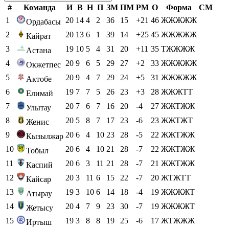
#
Команда
И
В
Н
П
ЗМ
ПМ
РМ
О
Форма
СМ
1
20
14
4
2
36
15
+21
46
ЖЖЖЖЖ
Ордабасы
2
20
13
6
1
39
14
+25
45
ЖЖЖЖЖ
Кайрат
3
19
10
5
4
31
20
+11
35
ТЖЖЖЖ
Астана
4
20
9
6
5
29
27
+2
33
ЖЖЖЖЖ
Окжетпес
5
20
9
4
7
29
24
+5
31
ЖЖЖЖЖ
Актобе
6
19
7
7
5
26
23
+3
28
ЖЖЖТТ
Елимай
7
20
7
6
7
16
20
-4
27
ЖЖТЖЖ
Улытау
8
20
5
8
7
17
23
-6
23
ЖЖТЖТ
Женис
9
20
6
4
10
23
28
-5
22
ЖЖТЖЖ
Кызылжар
10
20
6
4
10
21
28
-7
22
ЖЖТЖЖ
Тобыл
11
20
6
3
11
21
28
-7
21
ЖЖТЖЖ
Каспий
12
20
3
11
6
15
22
-7
20
ЖТЖТТ
Кайсар
13
19
3
10
6
14
18
-4
19
ЖЖЖЖТ
Атырау
14
20
4
7
9
23
30
-7
19
ЖЖЖЖТ
Жетысу
15
19
3
8
8
19
25
-6
17
ЖТЖЖЖ
Иртыш