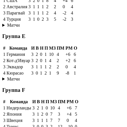
1
США
3
2
0
1
8
4
+4
6
2
Австралия
3
1
1
1
2
2
0
4
3
Парагвай
3
1
1
1
2
4
-2
4
4
Турция
3
1
0
2
3
5
-2
3
Матчи
Группа E
#
Команда
И
В
Н
П
МЗ
ПМ
РМ
О
1
Германия
3
2
0
1
10
4
+6
6
2
Кот-д'Ивуар
3
2
0
1
4
2
+2
6
3
Эквадор
3
1
1
1
2
2
0
4
4
Кюрасао
3
0
1
2
1
9
-8
1
Матчи
Группа F
#
Команда
И
В
Н
П
МЗ
ПМ
РМ
О
1
Нидерланды
3
2
1
0
10
4
+6
7
2
Япония
3
1
2
0
7
3
+4
5
3
Швеция
3
1
1
1
7
7
0
4
4
Тунис
3
0
0
3
2
12
-10
0