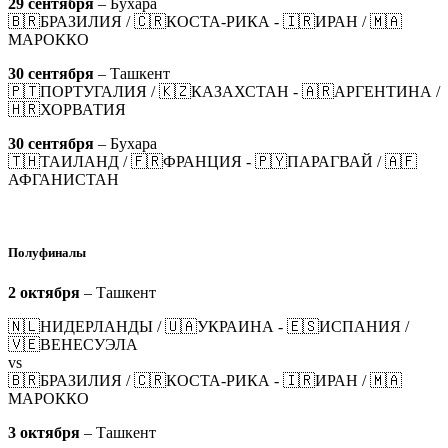
29 сентября
– Бухара
🇧🇷БРАЗИЛИЯ / 🇨🇷КОСТА-РИКА - 🇮🇷ИРАН / 🇲🇦
МАРОККО
30 сентября
– Ташкент
🇵🇹ПОРТУГАЛИЯ / 🇰🇿КАЗАХСТАН - 🇦🇷АРГЕНТИНА /
🇭🇷ХОРВАТИЯ
30 сентября
– Бухара
🇹🇭ТАИЛАНД / 🇫🇷ФРАНЦИЯ - 🇵🇾ПАРАГВАЙ / 🇦🇫
АФГАНИСТАН
Полуфиналы
2 октября
– Ташкент
🇳🇱НИДЕРЛАНДЫ / 🇺🇦УКРАИНА - 🇪🇸ИСПАНИЯ /
🇻🇪ВЕНЕСУЭЛА
vs
🇧🇷БРАЗИЛИЯ / 🇨🇷КОСТА-РИКА - 🇮🇷ИРАН / 🇲🇦
МАРОККО
3 октября
– Ташкент