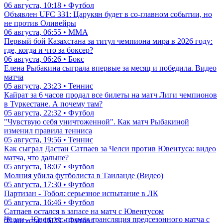
06 августа, 10:18 • Футбол
Объявлен UFC 331: Царукян будет в со-главном событии, но
не против Оливейры
06 августа, 06:55 • ММА
Первый бой Казахстана за титул чемпиона мира в 2026 году:
где, когда и что за боксер?
06 августа, 06:26 • Бокс
Елена Рыбакина сыграла впервые за месяц и победила. Видео
матча
05 августа, 23:23 • Теннис
Кайрат за 6 часов продал все билеты на матч Лиги чемпионов
в Туркестане. А почему там?
05 августа, 22:32 • Футбол
"Чувствую себя уничтоженной". Как матч Рыбакиной
изменил правила тенниса
05 августа, 19:56 • Теннис
Как сыграл Дастан Сатпаев за Челси против Ювентуса: видео
матча, что дальше?
05 августа, 18:07 • Футбол
Молния убила футболиста в Таиланде (Видео)
05 августа, 17:30 • Футбол
Партизан - Тобол: серьезное испытание в ЛК
05 августа, 16:46 • Футбол
Сатпаев остался в запасе на матч с Ювентусом
Челси - Ювентус: прямая трансляция предсезонного матча с
05 августа, 16:28 • Футбол