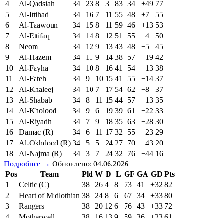
4
Al-Qadsiah
34
23
8
3
83
34
+49
77
5
Al-Ittihad
34
16
7
11
55
48
+7
55
6
Al-Taawoun
34
15
8
11
59
46
+13
53
7
Al-Ettifaq
34
14
8
12
51
55
−4
50
8
Neom
34
12
9
13
43
48
−5
45
9
Al-Hazem
34
11
9
14
38
57
−19
42
10
Al-Fayha
34
10
8
16
41
54
−13
38
11
Al-Fateh
34
9
10
15
41
55
−14
37
12
Al-Khaleej
34
10
7
17
54
62
−8
37
13
Al-Shabab
34
8
11
15
44
57
−13
35
14
Al-Kholood
34
9
6
19
39
61
−22
33
15
Al-Riyadh
34
7
9
18
35
63
−28
30
16
Damac (R)
34
6
11
17
32
55
−23
29
17
Al-Okhdood (R)
34
5
5
24
27
70
−43
20
18
Al-Najma (R)
34
3
7
24
32
76
−44
16
Подробнее →
Обновлено: 04.06.2026
Pos
Team
Pld
W
D
L
GF
GA
GD
Pts
1
Celtic (C)
38
26
4
8
73
41
+32
82
2
Heart of Midlothian
38
24
8
6
67
34
+33
80
3
Rangers
38
20
12
6
76
43
+33
72
4
Motherwell
38
16
13
9
59
36
+23
61