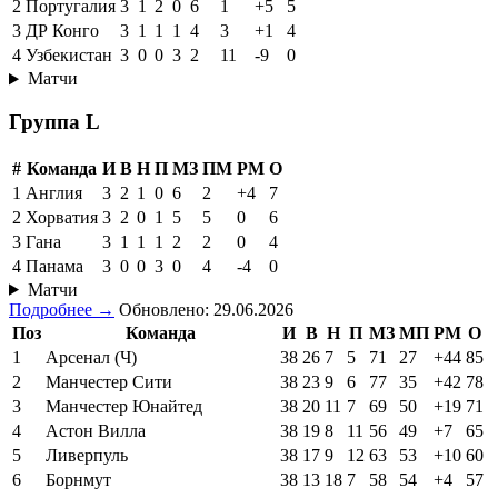
2
Португалия
3
1
2
0
6
1
+5
5
3
ДР Конго
3
1
1
1
4
3
+1
4
4
Узбекистан
3
0
0
3
2
11
-9
0
Матчи
Группа L
#
Команда
И
В
Н
П
МЗ
ПМ
РМ
О
1
Англия
3
2
1
0
6
2
+4
7
2
Хорватия
3
2
0
1
5
5
0
6
3
Гана
3
1
1
1
2
2
0
4
4
Панама
3
0
0
3
0
4
-4
0
Матчи
Подробнее →
Обновлено: 29.06.2026
Поз
Команда
И
В
Н
П
МЗ
МП
РМ
О
1
Арсенал (Ч)
38
26
7
5
71
27
+44
85
2
Манчестер Сити
38
23
9
6
77
35
+42
78
3
Манчестер Юнайтед
38
20
11
7
69
50
+19
71
4
Астон Вилла
38
19
8
11
56
49
+7
65
5
Ливерпуль
38
17
9
12
63
53
+10
60
6
Борнмут
38
13
18
7
58
54
+4
57