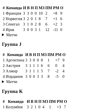
#
Команда
И
В
Н
П
МЗ
ПМ
РМ
О
1
Франция
3
3
0
0
10
2
+8
9
2
Норвегия
3
2
0
1
8
7
+1
6
3
Сенегал
3
1
0
2
8
6
+2
3
4
Ирак
3
0
0
3
1
12
-11
0
Матчи
Группа J
#
Команда
И
В
Н
П
МЗ
ПМ
РМ
О
1
Аргентина
3
3
0
0
8
1
+7
9
2
Австрия
3
1
1
1
6
6
0
4
3
Алжир
3
1
1
1
5
7
-2
4
4
Иордания
3
0
0
3
3
8
-5
0
Матчи
Группа K
#
Команда
И
В
Н
П
МЗ
ПМ
РМ
О
1
Колумбия
3
2
1
0
4
1
+3
7