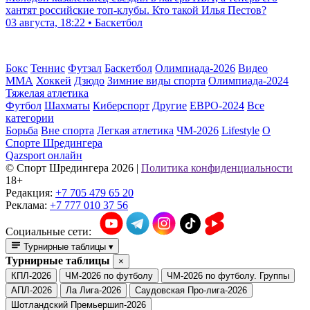
хантят российские топ-клубы. Кто такой Илья Пестов?
03 августа, 18:22 • Баскетбол
Бокс
Теннис
Футзал
Баскетбол
Олимпиада-2026
Видео
ММА
Хоккей
Дзюдо
Зимние виды спорта
Олимпиада-2024
Тяжелая атлетика
Футбол
Шахматы
Киберспорт
Другие
ЕВРО-2024
Все
категории
Борьба
Вне спорта
Легкая атлетика
ЧМ-2026
Lifestyle
О
Спорте Шредингера
Qazsport онлайн
© Cпорт Шредингера 2026
|
Политика конфиденциальности
18+
Редакция:
+7 705 479 65 20
Реклама:
+7 777 010 37 56
Социальные сети:
Турнирные таблицы
▾
Турнирные таблицы
×
КПЛ-2026
ЧМ-2026 по футболу
ЧМ-2026 по футболу. Группы
АПЛ-2026
Ла Лига-2026
Саудовская Про-лига-2026
Шотландский Премьершип-2026