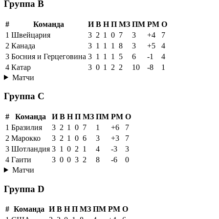
Группа B
#
Команда
И
В
Н
П
МЗ
ПМ
РМ
О
1
Швейцария
3
2
1
0
7
3
+4
7
2
Канада
3
1
1
1
8
3
+5
4
3
Босния и Герцеговина
3
1
1
1
5
6
-1
4
4
Катар
3
0
1
2
2
10
-8
1
Матчи
Группа C
#
Команда
И
В
Н
П
МЗ
ПМ
РМ
О
1
Бразилия
3
2
1
0
7
1
+6
7
2
Марокко
3
2
1
0
6
3
+3
7
3
Шотландия
3
1
0
2
1
4
-3
3
4
Гаити
3
0
0
3
2
8
-6
0
Матчи
Группа D
#
Команда
И
В
Н
П
МЗ
ПМ
РМ
О