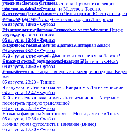
участием Дастана Сатпаева
Елена Рыбакина - Дарья Касаткина. Прямая трансляция
04 августа, 14:00 • Футбол
первого матча казахстанки на Мастерс в Торонто
Как сыграл Дастан Сатпаев за Челси против Ювентуса: видео
05 августа, 15:12 • Теннис
матча, что дальше?
Салах определился с клубом после ухода из Ливерпуля
05 августа, 18:07 • Футбол
05 августа, 14:50 • Футбол
"Чувствую себя уничтоженной". Как матч Рыбакиной
Все конкуренты Дастана Сатпаева за место в составе Челси:
изменил правила тенниса
кто они?
05 августа, 19:56 • Теннис
05 августа, 14:00 • Футбол
Видео всех голов и матчей Дастана Сатпаева в Челси
От МЛС до чемпионата Италии. Кто интересовался
04 августа, 19:43 • Футбол
Самородовым?
Кайрат с трудом прошёл Омонию и посыпется на Левски?
05 августа, 13:12 • Футбол
Стартует третий раунд квалификации ЛЧ
Названы пять кандидатов на замену Инфантино в ФИФА
03 августа, 20:20 • Футбол
05 августа, 12:01 • Футбол
Елена Рыбакина сыграла впервые за месяц и победила. Видео
еще новости
матча
05 августа, 23:23 • Теннис
Что думают в Левски о матче с Кайратом в Лиге чемпионов
04 августа, 12:42 • Футбол
Кайрат и Левски начали матч Лиги чемпионов. А где мне
посмотреть прямую трансляцию?
04 августа, 22:34 • Футбол
Названы фавориты Золотого мяча. Месси даже не в Топ-3
05 августа, 10:36 • Футбол
Молния убила футболиста в Таиланде (Видео)
05 августа, 17:30 • Футбол