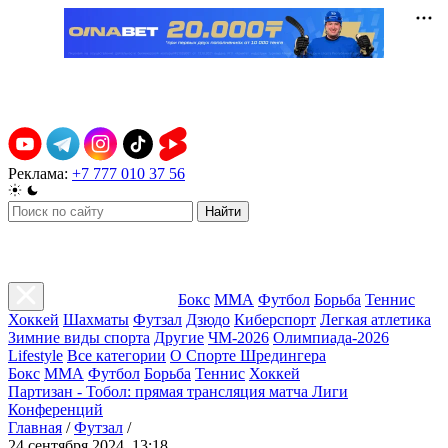
Реклама:
+7 777 010 37 56
Найти
Бокс
ММА
Футбол
Борьба
Теннис
Хоккей
Шахматы
Футзал
Дзюдо
Киберспорт
Легкая атлетика
Зимние виды спорта
Другие
ЧМ-2026
Олимпиада-2026
Lifestyle
Все категории
О Спорте Шредингера
Бокс
ММА
Футбол
Борьба
Теннис
Хоккей
Партизан - Тобол: прямая трансляция матча Лиги
Конференций
Главная
/
Футзал
/
24 сентября 2024, 13:18