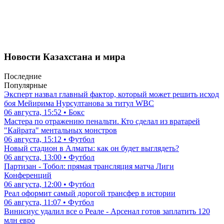
Новости Казахстана и мира
Последние
Популярные
Эксперт назвал главный фактор, который может решить исход
боя Мейирима Нурсултанова за титул WBC
06 августа, 15:52 • Бокс
Мастера по отражению пенальти. Кто сделал из вратарей
"Кайрата" ментальных монстров
06 августа, 15:12 • Футбол
Новый стадион в Алматы: как он будет выглядеть?
06 августа, 13:00 • Футбол
Партизан - Тобол: прямая трансляция матча Лиги
Конференций
06 августа, 12:00 • Футбол
Реал оформит самый дорогой трансфер в истории
06 августа, 11:07 • Футбол
Винисиус удалил все о Реале - Арсенал готов заплатить 120
млн евро