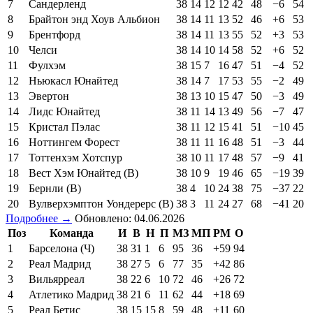
7
Сандерленд
38
14
12
12
42
48
−6
54
8
Брайтон энд Хоув Альбион
38
14
11
13
52
46
+6
53
9
Брентфорд
38
14
11
13
55
52
+3
53
10
Челси
38
14
10
14
58
52
+6
52
11
Фулхэм
38
15
7
16
47
51
−4
52
12
Ньюкасл Юнайтед
38
14
7
17
53
55
−2
49
13
Эвертон
38
13
10
15
47
50
−3
49
14
Лидс Юнайтед
38
11
14
13
49
56
−7
47
15
Кристал Пэлас
38
11
12
15
41
51
−10
45
16
Ноттингем Форест
38
11
11
16
48
51
−3
44
17
Тоттенхэм Хотспур
38
10
11
17
48
57
−9
41
18
Вест Хэм Юнайтед (В)
38
10
9
19
46
65
−19
39
19
Бернли (В)
38
4
10
24
38
75
−37
22
20
Вулверхэмптон Уондерерс (В)
38
3
11
24
27
68
−41
20
Подробнее →
Обновлено: 04.06.2026
Поз
Команда
И
В
Н
П
МЗ
МП
РМ
О
1
Барселона (Ч)
38
31
1
6
95
36
+59
94
2
Реал Мадрид
38
27
5
6
77
35
+42
86
3
Вильярреал
38
22
6
10
72
46
+26
72
4
Атлетико Мадрид
38
21
6
11
62
44
+18
69
5
Реал Бетис
38
15
15
8
59
48
+11
60