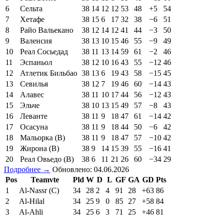
6
Сельта
38
14
12
12
53
48
+5
54
7
Хетафе
38
15
6
17
32
38
−6
51
8
Райо Вальекано
38
12
14
12
41
44
−3
50
9
Валенсия
38
13
10
15
46
55
−9
49
10
Реал Сосьедад
38
11
13
14
59
61
−2
46
11
Эспаньол
38
12
10
16
43
55
−12
46
12
Атлетик Бильбао
38
13
6
19
43
58
−15
45
13
Севилья
38
12
7
19
46
60
−14
43
14
Алавес
38
11
10
17
44
56
−12
43
15
Эльче
38
10
13
15
49
57
−8
43
16
Леванте
38
11
9
18
47
61
−14
42
17
Осасуна
38
11
9
18
44
50
−6
42
18
Мальорка (В)
38
11
9
18
47
57
−10
42
19
Жирона (В)
38
9
14
15
39
55
−16
41
20
Реал Овьедо (В)
38
6
11
21
26
60
−34
29
Подробнее →
Обновлено: 04.06.2026
Pos
Teamvte
Pld
W
D
L
GF
GA
GD
Pts
1
Al-Nassr (C)
34
28
2
4
91
28
+63
86
2
Al-Hilal
34
25
9
0
85
27
+58
84
3
Al-Ahli
34
25
6
3
71
25
+46
81