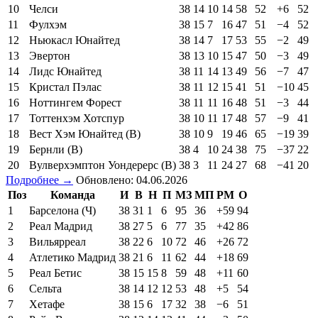
10
Челси
38
14
10
14
58
52
+6
52
11
Фулхэм
38
15
7
16
47
51
−4
52
12
Ньюкасл Юнайтед
38
14
7
17
53
55
−2
49
13
Эвертон
38
13
10
15
47
50
−3
49
14
Лидс Юнайтед
38
11
14
13
49
56
−7
47
15
Кристал Пэлас
38
11
12
15
41
51
−10
45
16
Ноттингем Форест
38
11
11
16
48
51
−3
44
17
Тоттенхэм Хотспур
38
10
11
17
48
57
−9
41
18
Вест Хэм Юнайтед (В)
38
10
9
19
46
65
−19
39
19
Бернли (В)
38
4
10
24
38
75
−37
22
20
Вулверхэмптон Уондерерс (В)
38
3
11
24
27
68
−41
20
Подробнее →
Обновлено: 04.06.2026
Поз
Команда
И
В
Н
П
МЗ
МП
РМ
О
1
Барселона (Ч)
38
31
1
6
95
36
+59
94
2
Реал Мадрид
38
27
5
6
77
35
+42
86
3
Вильярреал
38
22
6
10
72
46
+26
72
4
Атлетико Мадрид
38
21
6
11
62
44
+18
69
5
Реал Бетис
38
15
15
8
59
48
+11
60
6
Сельта
38
14
12
12
53
48
+5
54
7
Хетафе
38
15
6
17
32
38
−6
51