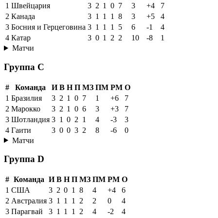
1
Швейцария
3
2
1
0
7
3
+4
7
2
Канада
3
1
1
1
8
3
+5
4
3
Босния и Герцеговина
3
1
1
1
5
6
-1
4
4
Катар
3
0
1
2
2
10
-8
1
Матчи
Группа C
#
Команда
И
В
Н
П
МЗ
ПМ
РМ
О
1
Бразилия
3
2
1
0
7
1
+6
7
2
Марокко
3
2
1
0
6
3
+3
7
3
Шотландия
3
1
0
2
1
4
-3
3
4
Гаити
3
0
0
3
2
8
-6
0
Матчи
Группа D
#
Команда
И
В
Н
П
МЗ
ПМ
РМ
О
1
США
3
2
0
1
8
4
+4
6
2
Австралия
3
1
1
1
2
2
0
4
3
Парагвай
3
1
1
1
2
4
-2
4