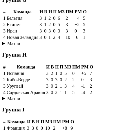
#
Команда
И
В
Н
П
МЗ
ПМ
РМ
О
1
Бельгия
3
1
2
0
6
2
+4
5
2
Египет
3
1
2
0
5
3
+2
5
3
Иран
3
0
3
0
3
3
0
3
4
Новая Зеландия
3
0
1
2
4
10
-6
1
Матчи
Группа H
#
Команда
И
В
Н
П
МЗ
ПМ
РМ
О
1
Испания
3
2
1
0
5
0
+5
7
2
Кабо-Верде
3
0
3
0
2
2
0
3
3
Уругвай
3
0
2
1
3
4
-1
2
4
Саудовская Аравия
3
0
2
1
1
5
-4
2
Матчи
Группа I
#
Команда
И
В
Н
П
МЗ
ПМ
РМ
О
1
Франция
3
3
0
0
10
2
+8
9