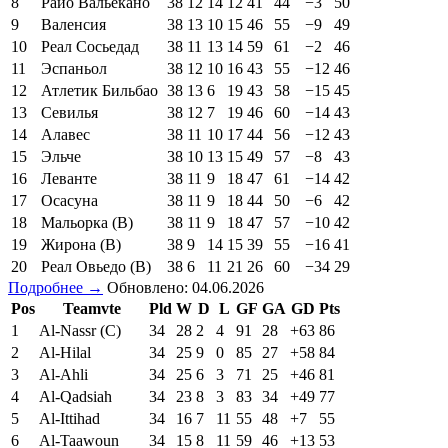
8
Райо Вальекано
38
12
14
12
41
44
−3
50
9
Валенсия
38
13
10
15
46
55
−9
49
10
Реал Сосьедад
38
11
13
14
59
61
−2
46
11
Эспаньол
38
12
10
16
43
55
−12
46
12
Атлетик Бильбао
38
13
6
19
43
58
−15
45
13
Севилья
38
12
7
19
46
60
−14
43
14
Алавес
38
11
10
17
44
56
−12
43
15
Эльче
38
10
13
15
49
57
−8
43
16
Леванте
38
11
9
18
47
61
−14
42
17
Осасуна
38
11
9
18
44
50
−6
42
18
Мальорка (В)
38
11
9
18
47
57
−10
42
19
Жирона (В)
38
9
14
15
39
55
−16
41
20
Реал Овьедо (В)
38
6
11
21
26
60
−34
29
Подробнее →
Обновлено: 04.06.2026
Pos
Teamvte
Pld
W
D
L
GF
GA
GD
Pts
1
Al-Nassr (C)
34
28
2
4
91
28
+63
86
2
Al-Hilal
34
25
9
0
85
27
+58
84
3
Al-Ahli
34
25
6
3
71
25
+46
81
4
Al-Qadsiah
34
23
8
3
83
34
+49
77
5
Al-Ittihad
34
16
7
11
55
48
+7
55
6
Al-Taawoun
34
15
8
11
59
46
+13
53