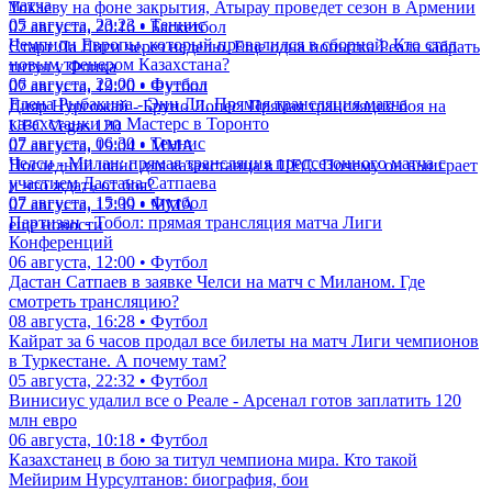
матча
Токаеву на фоне закрытия, Атырау проведет сезон в Армении
05 августа, 23:23 • Теннис
07 августа, 20:16 • Баскетбол
Чемпион Европы, который провалился в сборной. Кто стал
Старт Ла Лиги через неделю. Еще одна попытка Реала забрать
новым тренером Казахстана?
титул у Флика
06 августа, 22:00 • Футбол
07 августа, 19:20 • Футбол
Елена Рыбакина - Энн Ли. Прямая трансляция матча
Дияр Нургожай - Бруно Лопес: Прямая трансляция боя на
казахстанки на Мастерс в Торонто
UFC Vegas 120
07 августа, 06:30 • Теннис
07 августа, 19:04 • ММА
Челси - Милан: прямая трансляция предсезонного матча с
Последний шанс для казахстанца в UFC. Почему он выиграет
участием Дастана Сатпаева
и что ждать от боя?
07 августа, 15:00 • Футбол
07 августа, 17:39 • ММА
Партизан - Тобол: прямая трансляция матча Лиги
еще новости
Конференций
06 августа, 12:00 • Футбол
Дастан Сатпаев в заявке Челси на матч с Миланом. Где
смотреть трансляцию?
08 августа, 16:28 • Футбол
Кайрат за 6 часов продал все билеты на матч Лиги чемпионов
в Туркестане. А почему там?
05 августа, 22:32 • Футбол
Винисиус удалил все о Реале - Арсенал готов заплатить 120
млн евро
06 августа, 10:18 • Футбол
Казахстанец в бою за титул чемпиона мира. Кто такой
Мейирим Нурсултанов: биография, бои