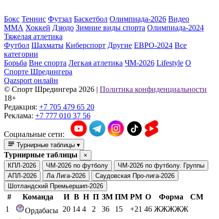
Бокс
Теннис
Футзал
Баскетбол
Олимпиада-2026
Видео
ММА
Хоккей
Дзюдо
Зимние виды спорта
Олимпиада-2024
Тяжелая атлетика
Футбол
Шахматы
Киберспорт
Другие
ЕВРО-2024
Все
категории
Борьба
Вне спорта
Легкая атлетика
ЧМ-2026
Lifestyle
О
Спорте Шредингера
Qazsport онлайн
© Cпорт Шредингера 2026
|
Политика конфиденциальности
18+
Редакция:
+7 705 479 65 20
Реклама:
+7 777 010 37 56
Социальные сети:
Турнирные таблицы
▾
Турнирные таблицы
×
КПЛ-2026
ЧМ-2026 по футболу
ЧМ-2026 по футболу. Группы
АПЛ-2026
Ла Лига-2026
Саудовская Про-лига-2026
Шотландский Премьершип-2026
#
Команда
И
В
Н
П
ЗМ
ПМ
РМ
О
Форма
СМ
1
20
14
4
2
36
15
+21
46
ЖЖЖЖЖ
Ордабасы