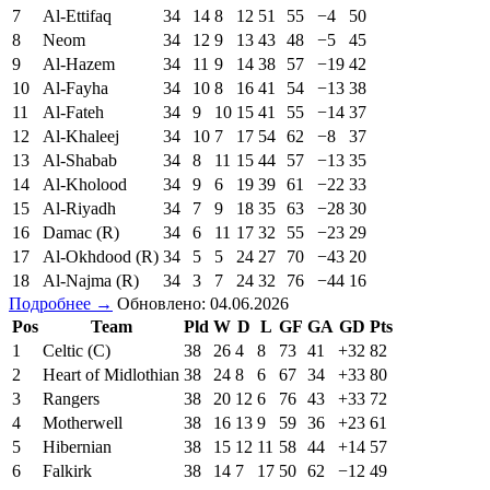
7
Al-Ettifaq
34
14
8
12
51
55
−4
50
8
Neom
34
12
9
13
43
48
−5
45
9
Al-Hazem
34
11
9
14
38
57
−19
42
10
Al-Fayha
34
10
8
16
41
54
−13
38
11
Al-Fateh
34
9
10
15
41
55
−14
37
12
Al-Khaleej
34
10
7
17
54
62
−8
37
13
Al-Shabab
34
8
11
15
44
57
−13
35
14
Al-Kholood
34
9
6
19
39
61
−22
33
15
Al-Riyadh
34
7
9
18
35
63
−28
30
16
Damac (R)
34
6
11
17
32
55
−23
29
17
Al-Okhdood (R)
34
5
5
24
27
70
−43
20
18
Al-Najma (R)
34
3
7
24
32
76
−44
16
Подробнее →
Обновлено: 04.06.2026
Pos
Team
Pld
W
D
L
GF
GA
GD
Pts
1
Celtic (C)
38
26
4
8
73
41
+32
82
2
Heart of Midlothian
38
24
8
6
67
34
+33
80
3
Rangers
38
20
12
6
76
43
+33
72
4
Motherwell
38
16
13
9
59
36
+23
61
5
Hibernian
38
15
12
11
58
44
+14
57
6
Falkirk
38
14
7
17
50
62
−12
49