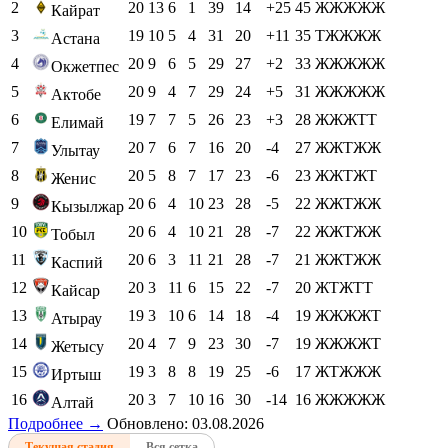
2
20
13
6
1
39
14
+25
45
ЖЖЖЖЖ
Кайрат
3
19
10
5
4
31
20
+11
35
ТЖЖЖЖ
Астана
4
20
9
6
5
29
27
+2
33
ЖЖЖЖЖ
Окжетпес
5
20
9
4
7
29
24
+5
31
ЖЖЖЖЖ
Актобе
6
19
7
7
5
26
23
+3
28
ЖЖЖТТ
Елимай
7
20
7
6
7
16
20
-4
27
ЖЖТЖЖ
Улытау
8
20
5
8
7
17
23
-6
23
ЖЖТЖТ
Женис
9
20
6
4
10
23
28
-5
22
ЖЖТЖЖ
Кызылжар
10
20
6
4
10
21
28
-7
22
ЖЖТЖЖ
Тобыл
11
20
6
3
11
21
28
-7
21
ЖЖТЖЖ
Каспий
12
20
3
11
6
15
22
-7
20
ЖТЖТТ
Кайсар
13
19
3
10
6
14
18
-4
19
ЖЖЖЖТ
Атырау
14
20
4
7
9
23
30
-7
19
ЖЖЖЖТ
Жетысу
15
19
3
8
8
19
25
-6
17
ЖТЖЖЖ
Иртыш
16
20
3
7
10
16
30
-14
16
ЖЖЖЖЖ
Алтай
Подробнее →
Обновлено: 03.08.2026
Текущая стадия
Вся сетка