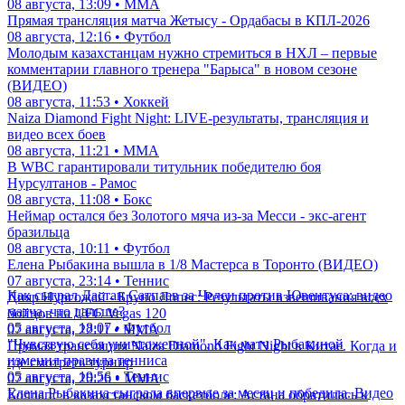
08 августа, 13:09 • ММА
Прямая трансляция матча Жетысу - Ордабасы в КПЛ-2026
08 августа, 12:16 • Футбол
Молодым казахстанцам нужно стремиться в НХЛ – первые
комментарии главного тренера "Барыса" в новом сезоне
(ВИДЕО)
08 августа, 11:53 • Хоккей
Naiza Diamond Fight Night: LIVE-результаты, трансляция и
видео всех боев
08 августа, 11:21 • ММА
В WBC гарантировали титульник победителю боя
Нурсултанов - Рамос
08 августа, 11:08 • Бокс
Неймар остался без Золотого мяча из-за Месси - экс-агент
бразильца
08 августа, 10:11 • Футбол
Елена Рыбакина вышла в 1/8 Мастерса в Торонто (ВИДЕО)
07 августа, 23:14 • Теннис
Как сыграл Дастан Сатпаев за Челси против Ювентуса: видео
Дияр Нургожай - Бруно Лопес: Результаты взвешивания всех
матча, что дальше?
бойцов на UFC Vegas 120
05 августа, 18:07 • Футбол
07 августа, 22:11 • ММА
"Чувствую себя уничтоженной". Как матч Рыбакиной
Прямая трансляция Naiza Diamond Fight Night в Китае. Когда и
изменил правила тенниса
где смотреть турнир
05 августа, 19:56 • Теннис
07 августа, 20:26 • ММА
Елена Рыбакина сыграла впервые за месяц и победила. Видео
Коллапс в казахстанском баскетболе: Астана обратилась к