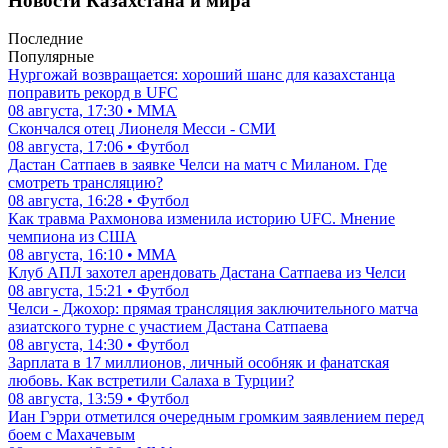
Новости Казахстана и мира
Последние
Популярные
Нургожай возвращается: хороший шанс для казахстанца
поправить рекорд в UFC
08 августа, 17:30 • ММА
Скончался отец Лионеля Месси - СМИ
08 августа, 17:06 • Футбол
Дастан Сатпаев в заявке Челси на матч с Миланом. Где
смотреть трансляцию?
08 августа, 16:28 • Футбол
Как травма Рахмонова изменила историю UFC. Мнение
чемпиона из США
08 августа, 16:10 • ММА
Клуб АПЛ захотел арендовать Дастана Сатпаева из Челси
08 августа, 15:21 • Футбол
Челси - Джохор: прямая трансляция заключительного матча
азиатского турне с участием Дастана Сатпаева
08 августа, 14:30 • Футбол
Зарплата в 17 миллионов, личный особняк и фанатская
любовь. Как встретили Салаха в Турции?
08 августа, 13:59 • Футбол
Иан Гэрри отметился очередным громким заявлением перед
боем с Махачевым