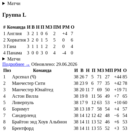
Матчи
Группа L
#
Команда
И
В
Н
П
МЗ
ПМ
РМ
О
1
Англия
3
2
1
0
6
2
+4
7
2
Хорватия
3
2
0
1
5
5
0
6
3
Гана
3
1
1
1
2
2
0
4
4
Панама
3
0
0
3
0
4
-4
0
Матчи
Подробнее →
Обновлено: 29.06.2026
Поз
Команда
И
В
Н
П
МЗ
МП
РМ
О
1
Арсенал (Ч)
38
26
7
5
71
27
+44
85
2
Манчестер Сити
38
23
9
6
77
35
+42
78
3
Манчестер Юнайтед
38
20
11
7
69
50
+19
71
4
Астон Вилла
38
19
8
11
56
49
+7
65
5
Ливерпуль
38
17
9
12
63
53
+10
60
6
Борнмут
38
13
18
7
58
54
+4
57
7
Сандерленд
38
14
12
12
42
48
−6
54
8
Брайтон энд Хоув Альбион
38
14
11
13
52
46
+6
53
9
Брентфорд
38
14
11
13
55
52
+3
53