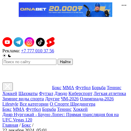
Реклама:
+7 777 010 37 56
Найти
Бокс
ММА
Футбол
Борьба
Теннис
Хоккей
Шахматы
Футзал
Дзюдо
Киберспорт
Легкая атлетика
Зимние виды спорта
Другие
ЧМ-2026
Олимпиада-2026
Lifestyle
Все категории
О Спорте Шредингера
Бокс
ММА
Футбол
Борьба
Теннис
Хоккей
Дияр Нургожай - Бруно Лопес: Прямая трансляция боя на
UFC Vegas 120
Главная
/
Бокс
/
22 декабря 2024, 05:01