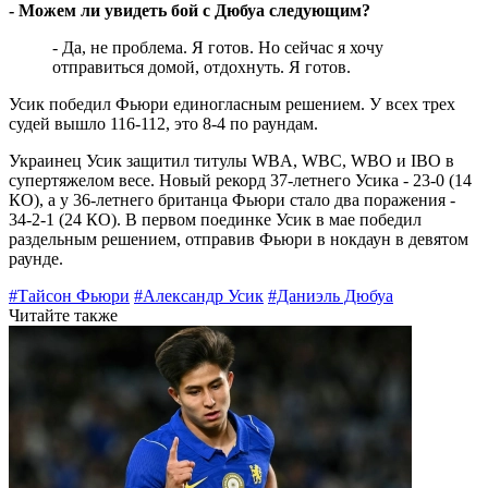
- Можем ли увидеть бой с Дюбуа следующим?
- Да, не проблема. Я готов. Но сейчас я хочу
отправиться домой, отдохнуть. Я готов.
Усик победил Фьюри единогласным решением.
У всех трех
судей вышло 116-112, это 8-4 по раундам.
Украинец Усик защитил титулы WBA, WBС, WBO и IBO в
супертяжелом весе.
Новый рекорд 37-летнего Усика - 23-0 (14
КО), а у 36-летнего британца Фьюри стало два поражения -
34-2-1 (24 КО). В первом поединке Усик в мае победил
раздельным решением, отправив Фьюри в нокдаун в девятом
раунде.
#Тайсон Фьюри
#Александр Усик
#Даниэль Дюбуа
Читайте также