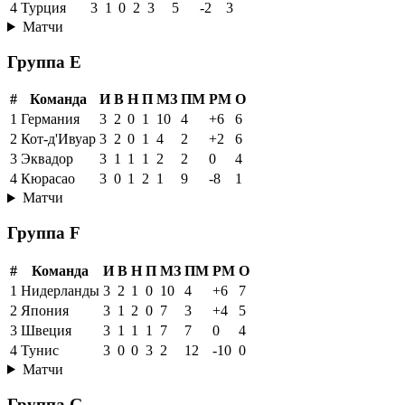
4
Турция
3
1
0
2
3
5
-2
3
Матчи
Группа E
#
Команда
И
В
Н
П
МЗ
ПМ
РМ
О
1
Германия
3
2
0
1
10
4
+6
6
2
Кот-д'Ивуар
3
2
0
1
4
2
+2
6
3
Эквадор
3
1
1
1
2
2
0
4
4
Кюрасао
3
0
1
2
1
9
-8
1
Матчи
Группа F
#
Команда
И
В
Н
П
МЗ
ПМ
РМ
О
1
Нидерланды
3
2
1
0
10
4
+6
7
2
Япония
3
1
2
0
7
3
+4
5
3
Швеция
3
1
1
1
7
7
0
4
4
Тунис
3
0
0
3
2
12
-10
0
Матчи
Группа G