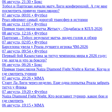
06 августа, 21:30 • Бокс
Тобол и Партизан начали матч Лиги конференций. А где мне
посмотреть прямую трансляцию?
07 августа, 00:01 • Футбол
Реал оформит самый дорогой трансфер в истории
06 августа, 11:07 • Футбол
Прямая трансляция матча Жетысу - Ордабасы в КПЛ-2026
08 августа, 12:16 • Футбол
Партизан - Тобол: результат матча, видео голов и обзор
07 августа, 02:05 • Футбол
Барселона увела у Реала лучшего игрока ЧМ-2026
07 августа, 09:54 • Футбол
Первый бой Казахстана за титул чемпиона мира в 2026 году:
где, когда и что за боксер?
06 августа, 06:26 • Бокс
Прямая трансляция Naiza Diamond Fight Night в Китае. Когда и
где смотреть турнир
07 августа, 20:26 • ММА
Старт Ла Лиги через неделю. Еще одна попытка Реала забрать
титул у Флика
07 августа, 19:20 • Футбол
Naiza Diamond Fight Night. Кто возглавит турнир, какие бои и
где смотреть
06 августа, 19:15 • ММА