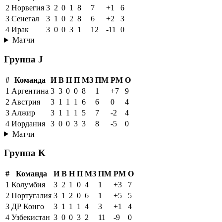
2
Норвегия
3
2
0
1
8
7
+1
6
3
Сенегал
3
1
0
2
8
6
+2
3
4
Ирак
3
0
0
3
1
12
-11
0
Матчи
Группа J
#
Команда
И
В
Н
П
МЗ
ПМ
РМ
О
1
Аргентина
3
3
0
0
8
1
+7
9
2
Австрия
3
1
1
1
6
6
0
4
3
Алжир
3
1
1
1
5
7
-2
4
4
Иордания
3
0
0
3
3
8
-5
0
Матчи
Группа K
#
Команда
И
В
Н
П
МЗ
ПМ
РМ
О
1
Колумбия
3
2
1
0
4
1
+3
7
2
Португалия
3
1
2
0
6
1
+5
5
3
ДР Конго
3
1
1
1
4
3
+1
4
4
Узбекистан
3
0
0
3
2
11
-9
0