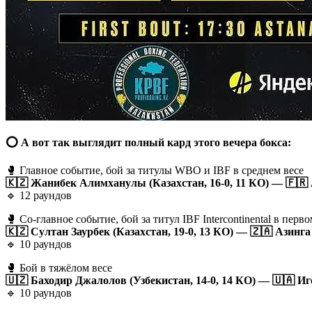
⭕️ А вот так выглядит полный кард этого вечера бокса:
🥊 Главное событие, бой за титулы WBO и IBF в среднем весе
🇰🇿 Жанибек Алимханулы (Казахстан, 16-0, 11 КО) — 🇫🇷 
🔹 12 раундов
🥊 Со-главное событие, бой за титул IBF Intercontinental в перв
🇰🇿 Султан Заурбек (Казахстан, 19-0, 13 КО) — 🇿🇦 Азинга
🔹 10 раундов
🥊 Бой в тяжёлом весе
🇺🇿 Баходир Джалолов (Узбекистан, 14-0, 14 КО) — 🇺🇦 Иг
🔹 10 раундов