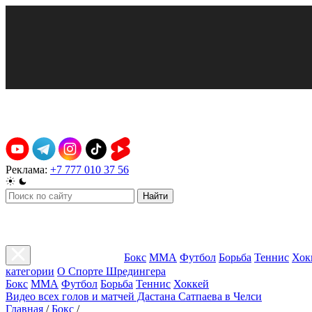
Реклама:
+7 777 010 37 56
Найти
Бокс
ММА
Футбол
Борьба
Теннис
Хок
категории
О Спорте Шредингера
Бокс
ММА
Футбол
Борьба
Теннис
Хоккей
Видео всех голов и матчей Дастана Сатпаева в Челси
Главная
/
Бокс
/