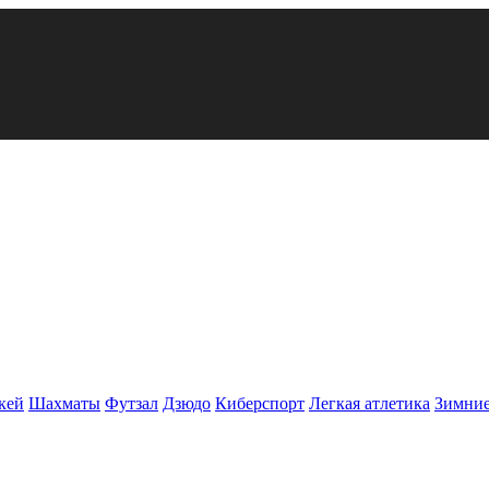
кей
Шахматы
Футзал
Дзюдо
Киберспорт
Легкая атлетика
Зимние