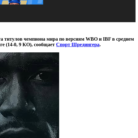
ита титулов чемпиона мира по версиям WBO и IBF в среднем
е (14-0, 9 КО), сообщает
Спорт Шредингера
.