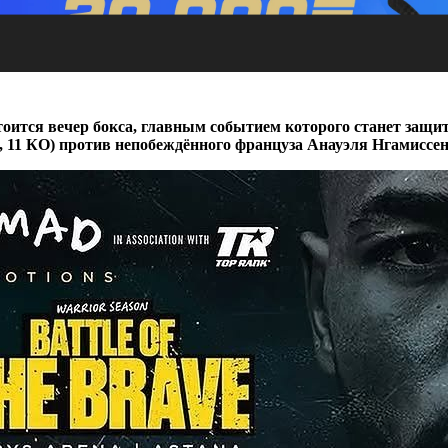
остоится вечер бокса, главным событием которого станет защ
 11 КО) против непобеждённого француза Анауэля Нгамиссенг