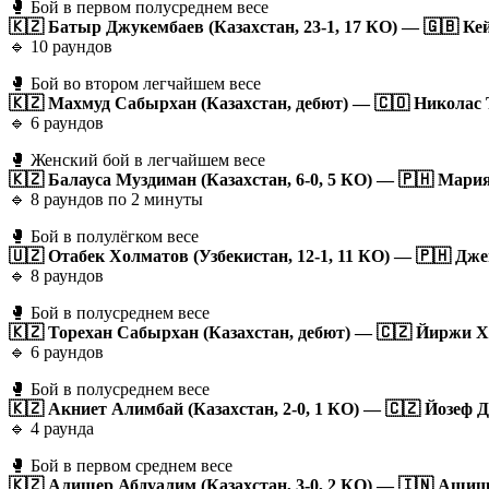
🥊 Бой в первом полусреднем весе
🇰🇿 Батыр Джукембаев (Казахстан, 23-1, 17 КО) — 🇬🇧 Кей
🔹 10 раундов
🥊 Бой во втором легчайшем весе
🇰🇿 Махмуд Сабырхан (Казахстан, дебют) — 🇨🇴 Николас Т
🔹 6 раундов
🥊 Женский бой в легчайшем весе
🇰🇿 Балауса Муздиман (Казахстан, 6-0, 5 КО) — 🇵🇭 Мари
🔹 8 раундов по 2 минуты
🥊 Бой в полулёгком весе
🇺🇿 Отабек Холматов (Узбекистан, 12-1, 11 КО) — 🇵🇭 Дж
🔹 8 раундов
🥊 Бой в полусреднем весе
🇰🇿 Торехан Сабырхан (Казахстан, дебют) — 🇨🇿 Йиржи Ха
🔹 6 раундов
🥊 Бой в полусреднем весе
🇰🇿 Акниет Алимбай (Казахстан, 2-0, 1 КО) — 🇨🇿 Йозеф Ду
🔹 4 раунда
🥊 Бой в первом среднем весе
🇰🇿 Алишер Абдуалим (Казахстан, 3-0, 2 КО) — 🇮🇳 Ашиш 