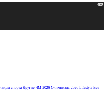
 виды спорта
Другие
ЧМ-2026
Олимпиада-2026
Lifestyle
Все