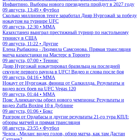
Инфантино. Выборы нового президента пройдут в 2027 году
09 августа, 13:49 • Футбол
Сколько миллионов тенге заработал Дияр Нургожай за победу
нокаутом на турнире UFC
09 августа, 12:30 • ММА
Казахстанец выиграл престижный турнир по настольному
теннису в США
09 августа, 11:22 • Другие
Елена Рыбакина - Людмила Самсонова. Прямая трансляция
матча казахстанки на Мастерс в Торонто
09 августа, 07:00 • Теннис
Дияр Нургожай нокаутировал бразильца на последней
секунде первого раунда в UFC! Видео и слова после боя
09 августа, 04:16 • ММА
Нокаут от Нургожая, финиш от Салкиллда. Результаты и
видео всех боев на UFC Vegas 120
09 августа, 01:44 • ММА
Пояс Алимханулы обрел нового чемпиона: Результаты и
видео Zuffa Boxing 10 в Дублине
09 августа, 01:06 • Бокс
Разгром от Ордабасы и другие результаты 21-го тура КПЛ:
обзоры матчей и прямая трансляция
08 августа, 23:55 • Футбол
Челси - Милан: видео голов, обзор матча, как там Дастан
Сатпаев?