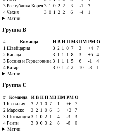
3
Республика Корея
3
1
0
2
2
3
-1
3
4
Чехия
3
0
1
2
2
6
-4
1
Матчи
Группа B
#
Команда
И
В
Н
П
МЗ
ПМ
РМ
О
1
Швейцария
3
2
1
0
7
3
+4
7
2
Канада
3
1
1
1
8
3
+5
4
3
Босния и Герцеговина
3
1
1
1
5
6
-1
4
4
Катар
3
0
1
2
2
10
-8
1
Матчи
Группа C
#
Команда
И
В
Н
П
МЗ
ПМ
РМ
О
1
Бразилия
3
2
1
0
7
1
+6
7
2
Марокко
3
2
1
0
6
3
+3
7
3
Шотландия
3
1
0
2
1
4
-3
3
4
Гаити
3
0
0
3
2
8
-6
0
Матчи