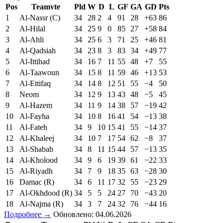
Pos
Teamvte
Pld
W
D
L
GF
GA
GD
Pts
1
Al-Nassr (C)
34
28
2
4
91
28
+63
86
2
Al-Hilal
34
25
9
0
85
27
+58
84
3
Al-Ahli
34
25
6
3
71
25
+46
81
4
Al-Qadsiah
34
23
8
3
83
34
+49
77
5
Al-Ittihad
34
16
7
11
55
48
+7
55
6
Al-Taawoun
34
15
8
11
59
46
+13
53
7
Al-Ettifaq
34
14
8
12
51
55
−4
50
8
Neom
34
12
9
13
43
48
−5
45
9
Al-Hazem
34
11
9
14
38
57
−19
42
10
Al-Fayha
34
10
8
16
41
54
−13
38
11
Al-Fateh
34
9
10
15
41
55
−14
37
12
Al-Khaleej
34
10
7
17
54
62
−8
37
13
Al-Shabab
34
8
11
15
44
57
−13
35
14
Al-Kholood
34
9
6
19
39
61
−22
33
15
Al-Riyadh
34
7
9
18
35
63
−28
30
16
Damac (R)
34
6
11
17
32
55
−23
29
17
Al-Okhdood (R)
34
5
5
24
27
70
−43
20
18
Al-Najma (R)
34
3
7
24
32
76
−44
16
Подробнее →
Обновлено: 04.06.2026