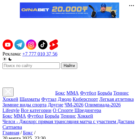
Реклама:
+7 777 010 37 56
Найти
Бокс
ММА
Футбол
Борьба
Теннис
Хоккей
Шахматы
Футзал
Дзюдо
Киберспорт
Легкая атлетика
Зимние виды спорта
Другие
ЧМ-2026
Олимпиада-2026
Lifestyle
Все категории
О Спорте Шредингера
Бокс
ММА
Футбол
Борьба
Теннис
Хоккей
Челси - Джохор: прямая трансляция матча с участием Дастана
Сатпаева
Главная
/
Бокс
/
20 марта 2025, 23:30