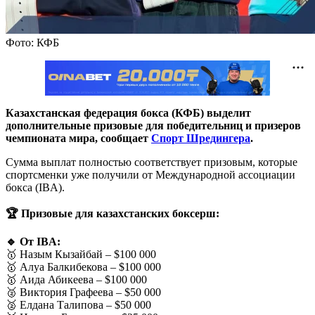
Фото: КФБ
Казахстанская федерация бокса (КФБ) выделит
дополнительные призовые для победительниц и призеров
чемпионата мира, сообщает
Спорт Шредингера
.
Сумма выплат полностью соответствует призовым, которые
спортсменки уже получили от Международной ассоциации
бокса (IBA).
🏆 Призовые для казахстанских боксерш:
🔹 От IBA:
🥇 Назым Кызайбай – $100 000
🥇 Алуа Балкибекова – $100 000
🥇 Аида Абикеева – $100 000
🥈 Виктория Графеева – $50 000
🥈 Елдана Талипова – $50 000