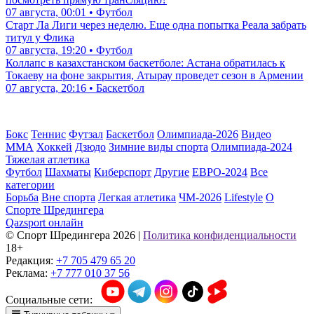
07 августа, 00:01 • Футбол
Старт Ла Лиги через неделю. Еще одна попытка Реала забрать
титул у Флика
07 августа, 19:20 • Футбол
Коллапс в казахстанском баскетболе: Астана обратилась к
Токаеву на фоне закрытия, Атырау проведет сезон в Армении
07 августа, 20:16 • Баскетбол
Бокс
Теннис
Футзал
Баскетбол
Олимпиада-2026
Видео
ММА
Хоккей
Дзюдо
Зимние виды спорта
Олимпиада-2024
Тяжелая атлетика
Футбол
Шахматы
Киберспорт
Другие
ЕВРО-2024
Все
категории
Борьба
Вне спорта
Легкая атлетика
ЧМ-2026
Lifestyle
О
Спорте Шредингера
Qazsport онлайн
© Cпорт Шредингера 2026
|
Политика конфиденциальности
18+
Редакция:
+7 705 479 65 20
Реклама:
+7 777 010 37 56
Социальные сети: