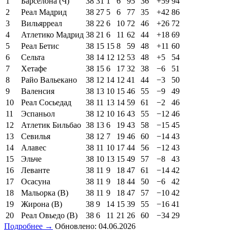
1
Барселона (Ч)
38
31
1
6
95
36
+59
94
2
Реал Мадрид
38
27
5
6
77
35
+42
86
3
Вильярреал
38
22
6
10
72
46
+26
72
4
Атлетико Мадрид
38
21
6
11
62
44
+18
69
5
Реал Бетис
38
15
15
8
59
48
+11
60
6
Сельта
38
14
12
12
53
48
+5
54
7
Хетафе
38
15
6
17
32
38
−6
51
8
Райо Вальекано
38
12
14
12
41
44
−3
50
9
Валенсия
38
13
10
15
46
55
−9
49
10
Реал Сосьедад
38
11
13
14
59
61
−2
46
11
Эспаньол
38
12
10
16
43
55
−12
46
12
Атлетик Бильбао
38
13
6
19
43
58
−15
45
13
Севилья
38
12
7
19
46
60
−14
43
14
Алавес
38
11
10
17
44
56
−12
43
15
Эльче
38
10
13
15
49
57
−8
43
16
Леванте
38
11
9
18
47
61
−14
42
17
Осасуна
38
11
9
18
44
50
−6
42
18
Мальорка (В)
38
11
9
18
47
57
−10
42
19
Жирона (В)
38
9
14
15
39
55
−16
41
20
Реал Овьедо (В)
38
6
11
21
26
60
−34
29
Подробнее →
Обновлено: 04.06.2026