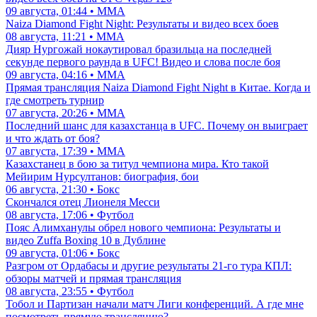
09 августа, 01:44 • ММА
Naiza Diamond Fight Night: Результаты и видео всех боев
08 августа, 11:21 • ММА
Дияр Нургожай нокаутировал бразильца на последней
секунде первого раунда в UFC! Видео и слова после боя
09 августа, 04:16 • ММА
Прямая трансляция Naiza Diamond Fight Night в Китае. Когда и
где смотреть турнир
07 августа, 20:26 • ММА
Последний шанс для казахстанца в UFC. Почему он выиграет
и что ждать от боя?
07 августа, 17:39 • ММА
Казахстанец в бою за титул чемпиона мира. Кто такой
Мейирим Нурсултанов: биография, бои
06 августа, 21:30 • Бокс
Скончался отец Лионеля Месси
08 августа, 17:06 • Футбол
Пояс Алимханулы обрел нового чемпиона: Результаты и
видео Zuffa Boxing 10 в Дублине
09 августа, 01:06 • Бокс
Разгром от Ордабасы и другие результаты 21-го тура КПЛ:
обзоры матчей и прямая трансляция
08 августа, 23:55 • Футбол
Тобол и Партизан начали матч Лиги конференций. А где мне
посмотреть прямую трансляцию?