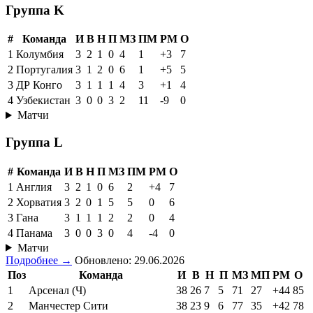
Группа K
#
Команда
И
В
Н
П
МЗ
ПМ
РМ
О
1
Колумбия
3
2
1
0
4
1
+3
7
2
Португалия
3
1
2
0
6
1
+5
5
3
ДР Конго
3
1
1
1
4
3
+1
4
4
Узбекистан
3
0
0
3
2
11
-9
0
Матчи
Группа L
#
Команда
И
В
Н
П
МЗ
ПМ
РМ
О
1
Англия
3
2
1
0
6
2
+4
7
2
Хорватия
3
2
0
1
5
5
0
6
3
Гана
3
1
1
1
2
2
0
4
4
Панама
3
0
0
3
0
4
-4
0
Матчи
Подробнее →
Обновлено: 29.06.2026
Поз
Команда
И
В
Н
П
МЗ
МП
РМ
О
1
Арсенал (Ч)
38
26
7
5
71
27
+44
85
2
Манчестер Сити
38
23
9
6
77
35
+42
78