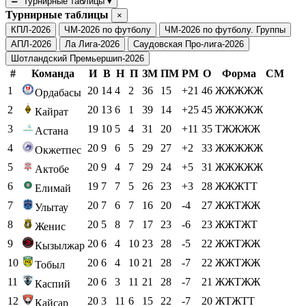
Турнирные таблицы
▾
Турнирные таблицы
×
КПЛ-2026
ЧМ-2026 по футболу
ЧМ-2026 по футболу. Группы
АПЛ-2026
Ла Лига-2026
Саудовская Про-лига-2026
Шотландский Премьершип-2026
#
Команда
И
В
Н
П
ЗМ
ПМ
РМ
О
Форма
СМ
1
20
14
4
2
36
15
+21
46
ЖЖЖЖЖ
Ордабасы
2
20
13
6
1
39
14
+25
45
ЖЖЖЖЖ
Кайрат
3
19
10
5
4
31
20
+11
35
ТЖЖЖЖ
Астана
4
20
9
6
5
29
27
+2
33
ЖЖЖЖЖ
Окжетпес
5
20
9
4
7
29
24
+5
31
ЖЖЖЖЖ
Актобе
6
19
7
7
5
26
23
+3
28
ЖЖЖТТ
Елимай
7
20
7
6
7
16
20
-4
27
ЖЖТЖЖ
Улытау
8
20
5
8
7
17
23
-6
23
ЖЖТЖТ
Женис
9
20
6
4
10
23
28
-5
22
ЖЖТЖЖ
Кызылжар
10
20
6
4
10
21
28
-7
22
ЖЖТЖЖ
Тобыл
11
20
6
3
11
21
28
-7
21
ЖЖТЖЖ
Каспий
12
20
3
11
6
15
22
-7
20
ЖТЖТТ
Кайсар