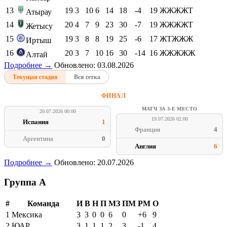
13
19
3
10
6
14
18
-4
19
ЖЖЖЖТ
Атырау
14
20
4
7
9
23
30
-7
19
ЖЖЖЖТ
Жетысу
15
19
3
8
8
19
25
-6
17
ЖТЖЖЖ
Иртыш
16
20
3
7
10
16
30
-14
16
ЖЖЖЖЖ
Алтай
Подробнее →
Обновлено: 03.08.2026
Текущая стадия
Вся сетка
ФИНАЛ
МАТЧ ЗА 3-Е МЕСТО
20.07.2026 00:00
19.07.2026 02:00
Испания
1
Франция
4
Аргентина
0
Англия
6
Подробнее →
Обновлено: 20.07.2026
Группа A
#
Команда
И
В
Н
П
МЗ
ПМ
РМ
О
1
Мексика
3
3
0
0
6
0
+6
9
2
ЮАР
3
1
1
1
2
3
-1
4