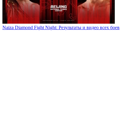
Naiza Diamond Fight Night: Результаты и видео всех боев