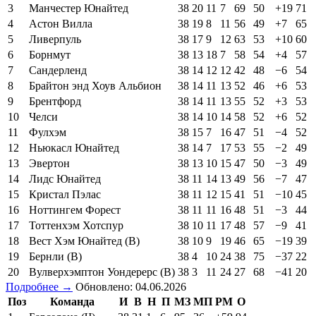
3
Манчестер Юнайтед
38
20
11
7
69
50
+19
71
4
Астон Вилла
38
19
8
11
56
49
+7
65
5
Ливерпуль
38
17
9
12
63
53
+10
60
6
Борнмут
38
13
18
7
58
54
+4
57
7
Сандерленд
38
14
12
12
42
48
−6
54
8
Брайтон энд Хоув Альбион
38
14
11
13
52
46
+6
53
9
Брентфорд
38
14
11
13
55
52
+3
53
10
Челси
38
14
10
14
58
52
+6
52
11
Фулхэм
38
15
7
16
47
51
−4
52
12
Ньюкасл Юнайтед
38
14
7
17
53
55
−2
49
13
Эвертон
38
13
10
15
47
50
−3
49
14
Лидс Юнайтед
38
11
14
13
49
56
−7
47
15
Кристал Пэлас
38
11
12
15
41
51
−10
45
16
Ноттингем Форест
38
11
11
16
48
51
−3
44
17
Тоттенхэм Хотспур
38
10
11
17
48
57
−9
41
18
Вест Хэм Юнайтед (В)
38
10
9
19
46
65
−19
39
19
Бернли (В)
38
4
10
24
38
75
−37
22
20
Вулверхэмптон Уондерерс (В)
38
3
11
24
27
68
−41
20
Подробнее →
Обновлено: 04.06.2026
Поз
Команда
И
В
Н
П
МЗ
МП
РМ
О