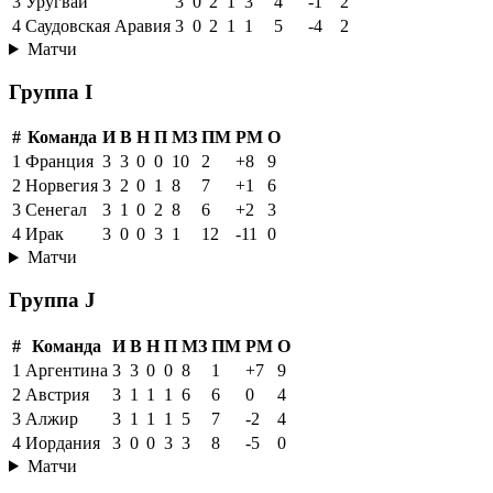
3
Уругвай
3
0
2
1
3
4
-1
2
4
Саудовская Аравия
3
0
2
1
1
5
-4
2
Матчи
Группа I
#
Команда
И
В
Н
П
МЗ
ПМ
РМ
О
1
Франция
3
3
0
0
10
2
+8
9
2
Норвегия
3
2
0
1
8
7
+1
6
3
Сенегал
3
1
0
2
8
6
+2
3
4
Ирак
3
0
0
3
1
12
-11
0
Матчи
Группа J
#
Команда
И
В
Н
П
МЗ
ПМ
РМ
О
1
Аргентина
3
3
0
0
8
1
+7
9
2
Австрия
3
1
1
1
6
6
0
4
3
Алжир
3
1
1
1
5
7
-2
4
4
Иордания
3
0
0
3
3
8
-5
0
Матчи