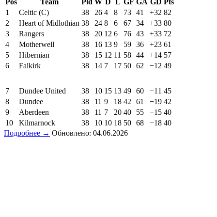
Pos
Team
Pld
W
D
L
GF
GA
GD
Pts
1
Celtic (C)
38
26
4
8
73
41
+32
82
2
Heart of Midlothian
38
24
8
6
67
34
+33
80
3
Rangers
38
20
12
6
76
43
+33
72
4
Motherwell
38
16
13
9
59
36
+23
61
5
Hibernian
38
15
12
11
58
44
+14
57
6
Falkirk
38
14
7
17
50
62
−12
49
7
Dundee United
38
10
15
13
49
60
−11
45
8
Dundee
38
11
9
18
42
61
−19
42
9
Aberdeen
38
11
7
20
40
55
−15
40
10
Kilmarnock
38
10
10
18
50
68
−18
40
Подробнее →
Обновлено: 04.06.2026