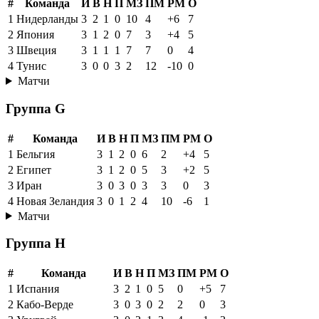
#
Команда
И
В
Н
П
МЗ
ПМ
РМ
О
1
Нидерланды
3
2
1
0
10
4
+6
7
2
Япония
3
1
2
0
7
3
+4
5
3
Швеция
3
1
1
1
7
7
0
4
4
Тунис
3
0
0
3
2
12
-10
0
Матчи
Группа G
#
Команда
И
В
Н
П
МЗ
ПМ
РМ
О
1
Бельгия
3
1
2
0
6
2
+4
5
2
Египет
3
1
2
0
5
3
+2
5
3
Иран
3
0
3
0
3
3
0
3
4
Новая Зеландия
3
0
1
2
4
10
-6
1
Матчи
Группа H
#
Команда
И
В
Н
П
МЗ
ПМ
РМ
О
1
Испания
3
2
1
0
5
0
+5
7
2
Кабо-Верде
3
0
3
0
2
2
0
3