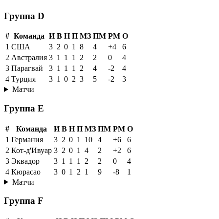
Группа D
#
Команда
И
В
Н
П
МЗ
ПМ
РМ
О
1
США
3
2
0
1
8
4
+4
6
2
Австралия
3
1
1
1
2
2
0
4
3
Парагвай
3
1
1
1
2
4
-2
4
4
Турция
3
1
0
2
3
5
-2
3
Матчи
Группа E
#
Команда
И
В
Н
П
МЗ
ПМ
РМ
О
1
Германия
3
2
0
1
10
4
+6
6
2
Кот-д'Ивуар
3
2
0
1
4
2
+2
6
3
Эквадор
3
1
1
1
2
2
0
4
4
Кюрасао
3
0
1
2
1
9
-8
1
Матчи
Группа F