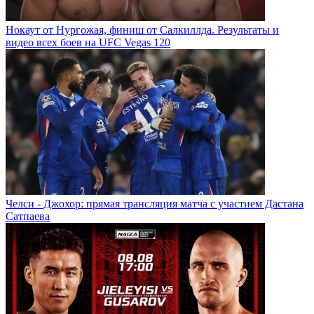
Нокаут от Нургожая, финиш от Салкиллда. Результаты и
видео всех боев на UFC Vegas 120
Челси - Джохор: прямая трансляция матча с участием Дастана
Сатпаева