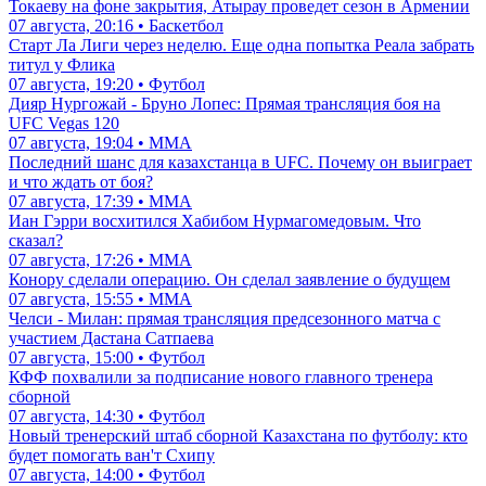
Токаеву на фоне закрытия, Атырау проведет сезон в Армении
07 августа, 20:16 • Баскетбол
Старт Ла Лиги через неделю. Еще одна попытка Реала забрать
титул у Флика
07 августа, 19:20 • Футбол
Дияр Нургожай - Бруно Лопес: Прямая трансляция боя на
UFC Vegas 120
07 августа, 19:04 • ММА
Последний шанс для казахстанца в UFC. Почему он выиграет
и что ждать от боя?
07 августа, 17:39 • ММА
Иан Гэрри восхитился Хабибом Нурмагомедовым. Что
сказал?
07 августа, 17:26 • ММА
Конору сделали операцию. Он сделал заявление о будущем
07 августа, 15:55 • ММА
Челси - Милан: прямая трансляция предсезонного матча с
участием Дастана Сатпаева
07 августа, 15:00 • Футбол
КФФ похвалили за подписание нового главного тренера
сборной
07 августа, 14:30 • Футбол
Новый тренерский штаб сборной Казахстана по футболу: кто
будет помогать ван'т Схипу
07 августа, 14:00 • Футбол