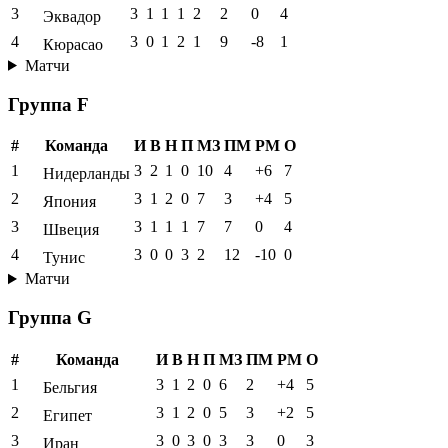
3
3
1
1
1
2
2
0
4
Эквадор
4
3
0
1
2
1
9
-8
1
Кюрасао
Матчи
Группа F
#
Команда
И
В
Н
П
МЗ
ПМ
РМ
О
1
3
2
1
0
10
4
+6
7
Нидерланды
2
3
1
2
0
7
3
+4
5
Япония
3
3
1
1
1
7
7
0
4
Швеция
4
3
0
0
3
2
12
-10
0
Тунис
Матчи
Группа G
#
Команда
И
В
Н
П
МЗ
ПМ
РМ
О
1
3
1
2
0
6
2
+4
5
Бельгия
2
3
1
2
0
5
3
+2
5
Египет
3
3
0
3
0
3
3
0
3
Иран