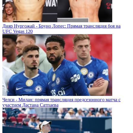
Дияр Нургожай - Бруно Лопес: Прямая трансляция боя на
UFC Vegas 120
Челси - Милан: прямая трансляция предсезонного матча с
участием Дастана Сатпаева