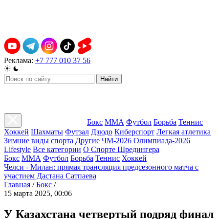
Реклама:
+7 777 010 37 56
Найти
Бокс
ММА
Футбол
Борьба
Теннис
Хоккей
Шахматы
Футзал
Дзюдо
Киберспорт
Легкая атлетика
Зимние виды спорта
Другие
ЧМ-2026
Олимпиада-2026
Lifestyle
Все категории
О Спорте Шредингера
Бокс
ММА
Футбол
Борьба
Теннис
Хоккей
Челси - Милан: прямая трансляция предсезонного матча с
участием Дастана Сатпаева
Главная
/
Бокс
/
15 марта 2025, 00:06
У Казахстана четвертый подряд финал