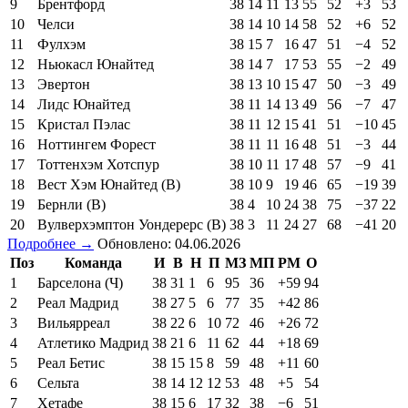
9
Брентфорд
38
14
11
13
55
52
+3
53
10
Челси
38
14
10
14
58
52
+6
52
11
Фулхэм
38
15
7
16
47
51
−4
52
12
Ньюкасл Юнайтед
38
14
7
17
53
55
−2
49
13
Эвертон
38
13
10
15
47
50
−3
49
14
Лидс Юнайтед
38
11
14
13
49
56
−7
47
15
Кристал Пэлас
38
11
12
15
41
51
−10
45
16
Ноттингем Форест
38
11
11
16
48
51
−3
44
17
Тоттенхэм Хотспур
38
10
11
17
48
57
−9
41
18
Вест Хэм Юнайтед (В)
38
10
9
19
46
65
−19
39
19
Бернли (В)
38
4
10
24
38
75
−37
22
20
Вулверхэмптон Уондерерс (В)
38
3
11
24
27
68
−41
20
Подробнее →
Обновлено: 04.06.2026
Поз
Команда
И
В
Н
П
МЗ
МП
РМ
О
1
Барселона (Ч)
38
31
1
6
95
36
+59
94
2
Реал Мадрид
38
27
5
6
77
35
+42
86
3
Вильярреал
38
22
6
10
72
46
+26
72
4
Атлетико Мадрид
38
21
6
11
62
44
+18
69
5
Реал Бетис
38
15
15
8
59
48
+11
60
6
Сельта
38
14
12
12
53
48
+5
54
7
Хетафе
38
15
6
17
32
38
−6
51