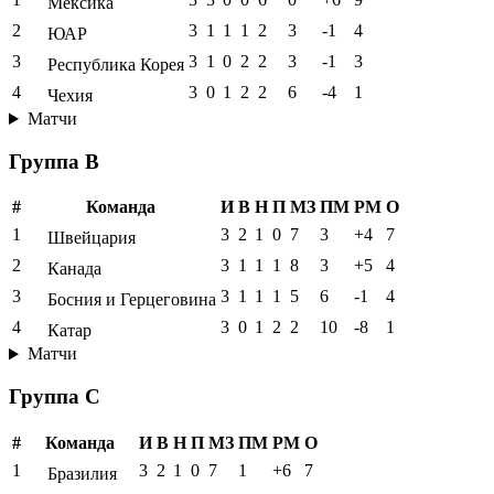
Мексика
2
3
1
1
1
2
3
-1
4
ЮАР
3
3
1
0
2
2
3
-1
3
Республика Корея
4
3
0
1
2
2
6
-4
1
Чехия
Матчи
Группа B
#
Команда
И
В
Н
П
МЗ
ПМ
РМ
О
1
3
2
1
0
7
3
+4
7
Швейцария
2
3
1
1
1
8
3
+5
4
Канада
3
3
1
1
1
5
6
-1
4
Босния и Герцеговина
4
3
0
1
2
2
10
-8
1
Катар
Матчи
Группа C
#
Команда
И
В
Н
П
МЗ
ПМ
РМ
О
1
3
2
1
0
7
1
+6
7
Бразилия