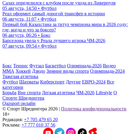
Салах определился с клубом после ухода из Ливерпуля
05 августа, 14:50 • Футбол
Реал оформит самый дорогой трансфер в истории
06 августа, 11:07 • Футбол
Первый бой Казахстана за титул чемпиона мира в 2026 году:
где, когда и что за боксер?
06 августа, 06:26 • Бокс
Барселона увела у Реала лучшего игрока ЧМ-2026
07 августа, 09:54 • Футбол
Бокс
Теннис
Футзал
Баскетбол
Олимпиада-2026
Видео
ММА
Хоккей
Дзюдо
Зимние виды спорта
Олимпиада-2024
Тяжелая атлетика
Футбол
Шахматы
Киберспорт
Другие
ЕВРО-2024
Все
категории
Борьба
Вне спорта
Легкая атлетика
ЧМ-2026
Lifestyle
О
Спорте Шредингера
Qazsport онлайн
© Cпорт Шредингера 2026
|
Политика конфиденциальности
18+
Редакция:
+7 705 479 65 20
Реклама:
+7 777 010 37 56