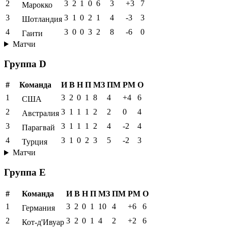
2
3
2
1
0
6
3
+3
7
Марокко
3
3
1
0
2
1
4
-3
3
Шотландия
4
3
0
0
3
2
8
-6
0
Гаити
Матчи
Группа D
#
Команда
И
В
Н
П
МЗ
ПМ
РМ
О
1
3
2
0
1
8
4
+4
6
США
2
3
1
1
1
2
2
0
4
Австралия
3
3
1
1
1
2
4
-2
4
Парагвай
4
3
1
0
2
3
5
-2
3
Турция
Матчи
Группа E
#
Команда
И
В
Н
П
МЗ
ПМ
РМ
О
1
3
2
0
1
10
4
+6
6
Германия
2
3
2
0
1
4
2
+2
6
Кот-д'Ивуар