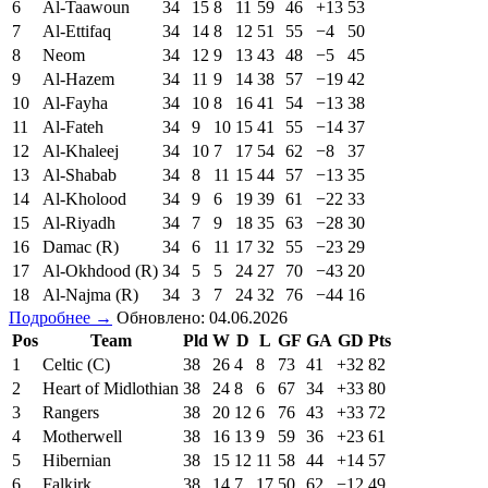
6
Al-Taawoun
34
15
8
11
59
46
+13
53
7
Al-Ettifaq
34
14
8
12
51
55
−4
50
8
Neom
34
12
9
13
43
48
−5
45
9
Al-Hazem
34
11
9
14
38
57
−19
42
10
Al-Fayha
34
10
8
16
41
54
−13
38
11
Al-Fateh
34
9
10
15
41
55
−14
37
12
Al-Khaleej
34
10
7
17
54
62
−8
37
13
Al-Shabab
34
8
11
15
44
57
−13
35
14
Al-Kholood
34
9
6
19
39
61
−22
33
15
Al-Riyadh
34
7
9
18
35
63
−28
30
16
Damac (R)
34
6
11
17
32
55
−23
29
17
Al-Okhdood (R)
34
5
5
24
27
70
−43
20
18
Al-Najma (R)
34
3
7
24
32
76
−44
16
Подробнее →
Обновлено: 04.06.2026
Pos
Team
Pld
W
D
L
GF
GA
GD
Pts
1
Celtic (C)
38
26
4
8
73
41
+32
82
2
Heart of Midlothian
38
24
8
6
67
34
+33
80
3
Rangers
38
20
12
6
76
43
+33
72
4
Motherwell
38
16
13
9
59
36
+23
61
5
Hibernian
38
15
12
11
58
44
+14
57
6
Falkirk
38
14
7
17
50
62
−12
49