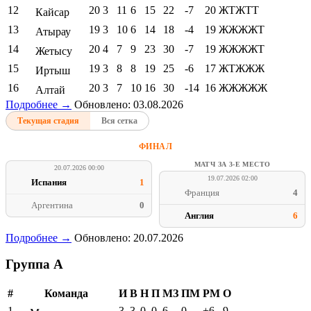
12
20
3
11
6
15
22
-7
20
ЖТЖТТ
Кайсар
13
19
3
10
6
14
18
-4
19
ЖЖЖЖТ
Атырау
14
20
4
7
9
23
30
-7
19
ЖЖЖЖТ
Жетысу
15
19
3
8
8
19
25
-6
17
ЖТЖЖЖ
Иртыш
16
20
3
7
10
16
30
-14
16
ЖЖЖЖЖ
Алтай
Подробнее →
Обновлено: 03.08.2026
Текущая стадия
Вся сетка
ФИНАЛ
МАТЧ ЗА 3-Е МЕСТО
20.07.2026 00:00
19.07.2026 02:00
Испания
1
Франция
4
Аргентина
0
Англия
6
Подробнее →
Обновлено: 20.07.2026
Группа A
#
Команда
И
В
Н
П
МЗ
ПМ
РМ
О
1
3
3
0
0
6
0
+6
9