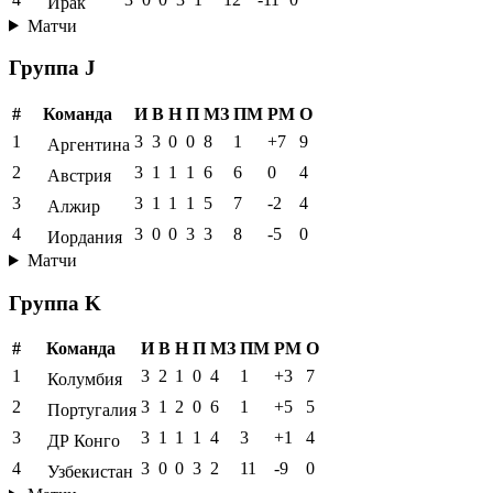
Ирак
Матчи
Группа J
#
Команда
И
В
Н
П
МЗ
ПМ
РМ
О
1
3
3
0
0
8
1
+7
9
Аргентина
2
3
1
1
1
6
6
0
4
Австрия
3
3
1
1
1
5
7
-2
4
Алжир
4
3
0
0
3
3
8
-5
0
Иордания
Матчи
Группа K
#
Команда
И
В
Н
П
МЗ
ПМ
РМ
О
1
3
2
1
0
4
1
+3
7
Колумбия
2
3
1
2
0
6
1
+5
5
Португалия
3
3
1
1
1
4
3
+1
4
ДР Конго
4
3
0
0
3
2
11
-9
0
Узбекистан