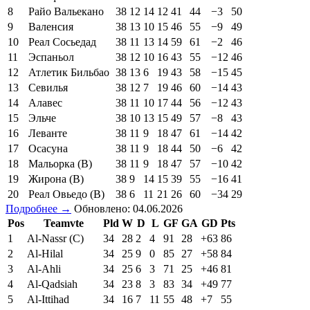
8
Райо Вальекано
38
12
14
12
41
44
−3
50
9
Валенсия
38
13
10
15
46
55
−9
49
10
Реал Сосьедад
38
11
13
14
59
61
−2
46
11
Эспаньол
38
12
10
16
43
55
−12
46
12
Атлетик Бильбао
38
13
6
19
43
58
−15
45
13
Севилья
38
12
7
19
46
60
−14
43
14
Алавес
38
11
10
17
44
56
−12
43
15
Эльче
38
10
13
15
49
57
−8
43
16
Леванте
38
11
9
18
47
61
−14
42
17
Осасуна
38
11
9
18
44
50
−6
42
18
Мальорка (В)
38
11
9
18
47
57
−10
42
19
Жирона (В)
38
9
14
15
39
55
−16
41
20
Реал Овьедо (В)
38
6
11
21
26
60
−34
29
Подробнее →
Обновлено: 04.06.2026
Pos
Teamvte
Pld
W
D
L
GF
GA
GD
Pts
1
Al-Nassr (C)
34
28
2
4
91
28
+63
86
2
Al-Hilal
34
25
9
0
85
27
+58
84
3
Al-Ahli
34
25
6
3
71
25
+46
81
4
Al-Qadsiah
34
23
8
3
83
34
+49
77
5
Al-Ittihad
34
16
7
11
55
48
+7
55