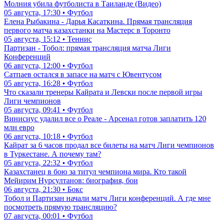
Молния убила футболиста в Таиланде (Видео)
05 августа, 17:30 • Футбол
Елена Рыбакина - Дарья Касаткина. Прямая трансляция
первого матча казахстанки на Мастерс в Торонто
05 августа, 15:12 • Теннис
Партизан - Тобол: прямая трансляция матча Лиги
Конференций
06 августа, 12:00 • Футбол
Сатпаев остался в запасе на матч с Ювентусом
05 августа, 16:28 • Футбол
Что сказали тренеры Кайрата и Левски после первой игры
Лиги чемпионов
05 августа, 09:41 • Футбол
Винисиус удалил все о Реале - Арсенал готов заплатить 120
млн евро
06 августа, 10:18 • Футбол
Кайрат за 6 часов продал все билеты на матч Лиги чемпионов
в Туркестане. А почему там?
05 августа, 22:32 • Футбол
Казахстанец в бою за титул чемпиона мира. Кто такой
Мейирим Нурсултанов: биография, бои
06 августа, 21:30 • Бокс
Тобол и Партизан начали матч Лиги конференций. А где мне
посмотреть прямую трансляцию?
07 августа, 00:01 • Футбол