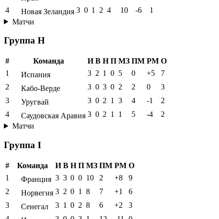
4
3
0
1
2
4
10
-6
1
Новая Зеландия
Матчи
Группа H
#
Команда
И
В
Н
П
МЗ
ПМ
РМ
О
1
3
2
1
0
5
0
+5
7
Испания
2
3
0
3
0
2
2
0
3
Кабо-Верде
3
3
0
2
1
3
4
-1
2
Уругвай
4
3
0
2
1
1
5
-4
2
Саудовская Аравия
Матчи
Группа I
#
Команда
И
В
Н
П
МЗ
ПМ
РМ
О
1
3
3
0
0
10
2
+8
9
Франция
2
3
2
0
1
8
7
+1
6
Норвегия
3
3
1
0
2
8
6
+2
3
Сенегал
4
3
0
0
3
1
12
-11
0