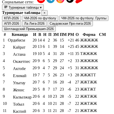
Социальные сети:
Турнирные таблицы
▾
Турнирные таблицы
×
КПЛ-2026
ЧМ-2026 по футболу
ЧМ-2026 по футболу. Группы
АПЛ-2026
Ла Лига-2026
Саудовская Про-лига-2026
Шотландский Премьершип-2026
#
Команда
И
В
Н
П
ЗМ
ПМ
РМ
О
Форма
СМ
1
Ордабасы
20
14
4
2
36
15
+21
46
ЖЖЖЖЖ
2
20
13
6
1
39
14
+25
45
ЖЖЖЖЖ
Кайрат
3
19
10
5
4
31
20
+11
35
ТЖЖЖЖ
Астана
4
20
9
6
5
29
27
+2
33
ЖЖЖЖЖ
Окжетпес
5
20
9
4
7
29
24
+5
31
ЖЖЖЖЖ
Актобе
6
19
7
7
5
26
23
+3
28
ЖЖЖТТ
Елимай
7
20
7
6
7
16
20
-4
27
ЖЖТЖЖ
Улытау
8
20
5
8
7
17
23
-6
23
ЖЖТЖТ
Женис
9
20
6
4
10
23
28
-5
22
ЖЖТЖЖ
Кызылжар
10
20
6
4
10
21
28
-7
22
ЖЖТЖЖ
Тобыл
11
20
6
3
11
21
28
-7
21
ЖЖТЖЖ
Каспий