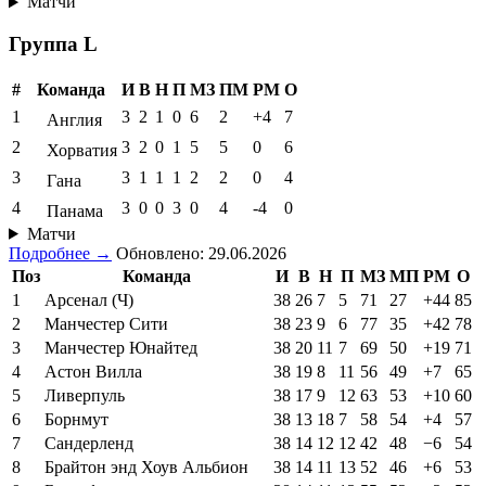
Матчи
Группа L
#
Команда
И
В
Н
П
МЗ
ПМ
РМ
О
1
3
2
1
0
6
2
+4
7
Англия
2
3
2
0
1
5
5
0
6
Хорватия
3
3
1
1
1
2
2
0
4
Гана
4
3
0
0
3
0
4
-4
0
Панама
Матчи
Подробнее →
Обновлено: 29.06.2026
Поз
Команда
И
В
Н
П
МЗ
МП
РМ
О
1
Арсенал (Ч)
38
26
7
5
71
27
+44
85
2
Манчестер Сити
38
23
9
6
77
35
+42
78
3
Манчестер Юнайтед
38
20
11
7
69
50
+19
71
4
Астон Вилла
38
19
8
11
56
49
+7
65
5
Ливерпуль
38
17
9
12
63
53
+10
60
6
Борнмут
38
13
18
7
58
54
+4
57
7
Сандерленд
38
14
12
12
42
48
−6
54
8
Брайтон энд Хоув Альбион
38
14
11
13
52
46
+6
53