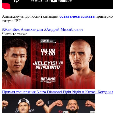
Алимханулы до госпитализации
оставалось согнать
примерно 
титула IBF.
#Жанибек Алимханулы
#Андрей Михайлович
Читайте также
Прямая трансляция Naiza Diamond Fight Night в Китае. Когда и 