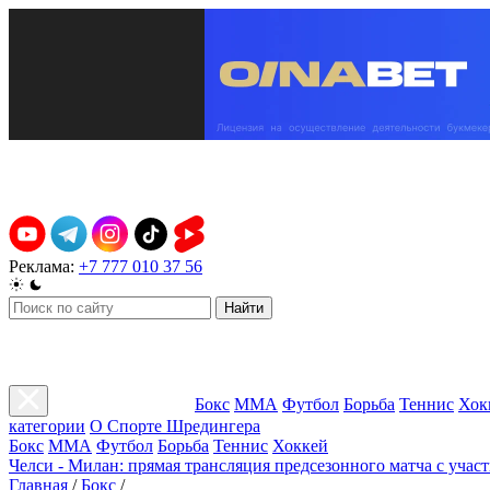
Реклама:
+7 777 010 37 56
Найти
Бокс
ММА
Футбол
Борьба
Теннис
Хок
категории
О Спорте Шредингера
Бокс
ММА
Футбол
Борьба
Теннис
Хоккей
Челси - Милан: прямая трансляция предсезонного матча с учас
Главная
/
Бокс
/