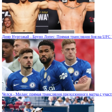
Дияр Нургожай - Бруно Лопес: Прямая трансляция боя на UFC 
Челси - Милан: прямая трансляция предсезонного матча с учас