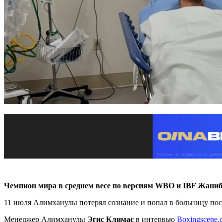
Чемпион мира в среднем весе по версиям WBO и IBF Жани
11 июля Алимханулы потерял сознание и попал в больницу пос
Менеджер Алимханулы
Эгис Климас
в интервью
Boxingscene.