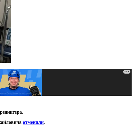
редингера
.
хайловича
отменили
.