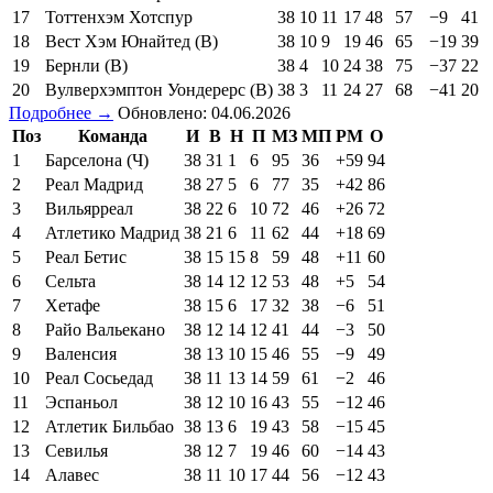
17
Тоттенхэм Хотспур
38
10
11
17
48
57
−9
41
18
Вест Хэм Юнайтед (В)
38
10
9
19
46
65
−19
39
19
Бернли (В)
38
4
10
24
38
75
−37
22
20
Вулверхэмптон Уондерерс (В)
38
3
11
24
27
68
−41
20
Подробнее →
Обновлено: 04.06.2026
Поз
Команда
И
В
Н
П
МЗ
МП
РМ
О
1
Барселона (Ч)
38
31
1
6
95
36
+59
94
2
Реал Мадрид
38
27
5
6
77
35
+42
86
3
Вильярреал
38
22
6
10
72
46
+26
72
4
Атлетико Мадрид
38
21
6
11
62
44
+18
69
5
Реал Бетис
38
15
15
8
59
48
+11
60
6
Сельта
38
14
12
12
53
48
+5
54
7
Хетафе
38
15
6
17
32
38
−6
51
8
Райо Вальекано
38
12
14
12
41
44
−3
50
9
Валенсия
38
13
10
15
46
55
−9
49
10
Реал Сосьедад
38
11
13
14
59
61
−2
46
11
Эспаньол
38
12
10
16
43
55
−12
46
12
Атлетик Бильбао
38
13
6
19
43
58
−15
45
13
Севилья
38
12
7
19
46
60
−14
43
14
Алавес
38
11
10
17
44
56
−12
43