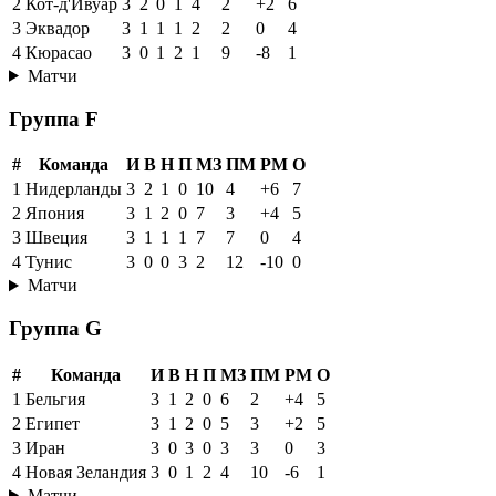
2
Кот-д'Ивуар
3
2
0
1
4
2
+2
6
3
Эквадор
3
1
1
1
2
2
0
4
4
Кюрасао
3
0
1
2
1
9
-8
1
Матчи
Группа F
#
Команда
И
В
Н
П
МЗ
ПМ
РМ
О
1
Нидерланды
3
2
1
0
10
4
+6
7
2
Япония
3
1
2
0
7
3
+4
5
3
Швеция
3
1
1
1
7
7
0
4
4
Тунис
3
0
0
3
2
12
-10
0
Матчи
Группа G
#
Команда
И
В
Н
П
МЗ
ПМ
РМ
О
1
Бельгия
3
1
2
0
6
2
+4
5
2
Египет
3
1
2
0
5
3
+2
5
3
Иран
3
0
3
0
3
3
0
3
4
Новая Зеландия
3
0
1
2
4
10
-6
1
Матчи