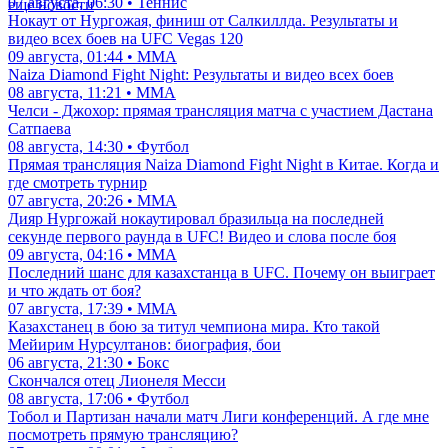
07 августа, 06:30 • Теннис
еще новости
Нокаут от Нургожая, финиш от Салкиллда. Результаты и
видео всех боев на UFC Vegas 120
09 августа, 01:44 • ММА
Naiza Diamond Fight Night: Результаты и видео всех боев
08 августа, 11:21 • ММА
Челси - Джохор: прямая трансляция матча с участием Дастана
Сатпаева
08 августа, 14:30 • Футбол
Прямая трансляция Naiza Diamond Fight Night в Китае. Когда и
где смотреть турнир
07 августа, 20:26 • ММА
Дияр Нургожай нокаутировал бразильца на последней
секунде первого раунда в UFC! Видео и слова после боя
09 августа, 04:16 • ММА
Последний шанс для казахстанца в UFC. Почему он выиграет
и что ждать от боя?
07 августа, 17:39 • ММА
Казахстанец в бою за титул чемпиона мира. Кто такой
Мейирим Нурсултанов: биография, бои
06 августа, 21:30 • Бокс
Скончался отец Лионеля Месси
08 августа, 17:06 • Футбол
Тобол и Партизан начали матч Лиги конференций. А где мне
посмотреть прямую трансляцию?