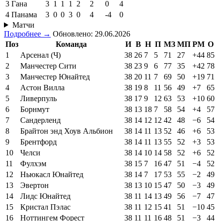
3
Гана
3
1
1
1
2
2
0
4
4
Панама
3
0
0
3
0
4
-4
0
Матчи
Подробнее →
Обновлено: 29.06.2026
Поз
Команда
И
В
Н
П
МЗ
МП
РМ
О
1
Арсенал (Ч)
38
26
7
5
71
27
+44
85
2
Манчестер Сити
38
23
9
6
77
35
+42
78
3
Манчестер Юнайтед
38
20
11
7
69
50
+19
71
4
Астон Вилла
38
19
8
11
56
49
+7
65
5
Ливерпуль
38
17
9
12
63
53
+10
60
6
Борнмут
38
13
18
7
58
54
+4
57
7
Сандерленд
38
14
12
12
42
48
−6
54
8
Брайтон энд Хоув Альбион
38
14
11
13
52
46
+6
53
9
Брентфорд
38
14
11
13
55
52
+3
53
10
Челси
38
14
10
14
58
52
+6
52
11
Фулхэм
38
15
7
16
47
51
−4
52
12
Ньюкасл Юнайтед
38
14
7
17
53
55
−2
49
13
Эвертон
38
13
10
15
47
50
−3
49
14
Лидс Юнайтед
38
11
14
13
49
56
−7
47
15
Кристал Пэлас
38
11
12
15
41
51
−10
45
16
Ноттингем Форест
38
11
11
16
48
51
−3
44