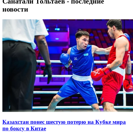
Санатали Тольтаев - последние
новости
Казахстан понес шестую потерю на Кубке мира
по боксу в Китае