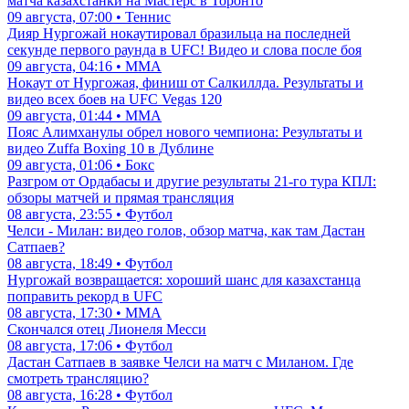
матча казахстанки на Мастерс в Торонто
09 августа, 07:00 • Теннис
Дияр Нургожай нокаутировал бразильца на последней
секунде первого раунда в UFC! Видео и слова после боя
09 августа, 04:16 • ММА
Нокаут от Нургожая, финиш от Салкиллда. Результаты и
видео всех боев на UFC Vegas 120
09 августа, 01:44 • ММА
Пояс Алимханулы обрел нового чемпиона: Результаты и
видео Zuffa Boxing 10 в Дублине
09 августа, 01:06 • Бокс
Разгром от Ордабасы и другие результаты 21-го тура КПЛ:
обзоры матчей и прямая трансляция
08 августа, 23:55 • Футбол
Челси - Милан: видео голов, обзор матча, как там Дастан
Сатпаев?
08 августа, 18:49 • Футбол
Нургожай возвращается: хороший шанс для казахстанца
поправить рекорд в UFC
08 августа, 17:30 • ММА
Скончался отец Лионеля Месси
08 августа, 17:06 • Футбол
Дастан Сатпаев в заявке Челси на матч с Миланом. Где
смотреть трансляцию?
08 августа, 16:28 • Футбол