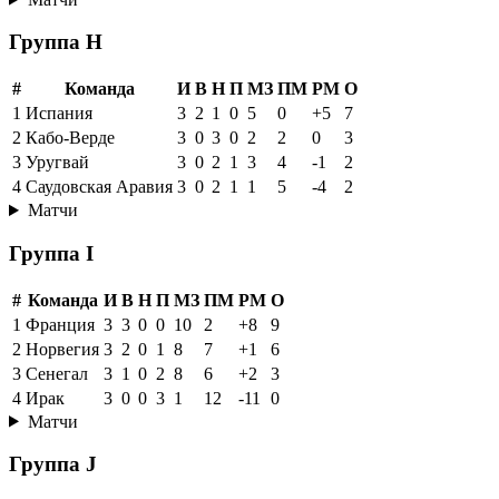
Группа H
#
Команда
И
В
Н
П
МЗ
ПМ
РМ
О
1
Испания
3
2
1
0
5
0
+5
7
2
Кабо-Верде
3
0
3
0
2
2
0
3
3
Уругвай
3
0
2
1
3
4
-1
2
4
Саудовская Аравия
3
0
2
1
1
5
-4
2
Матчи
Группа I
#
Команда
И
В
Н
П
МЗ
ПМ
РМ
О
1
Франция
3
3
0
0
10
2
+8
9
2
Норвегия
3
2
0
1
8
7
+1
6
3
Сенегал
3
1
0
2
8
6
+2
3
4
Ирак
3
0
0
3
1
12
-11
0
Матчи
Группа J