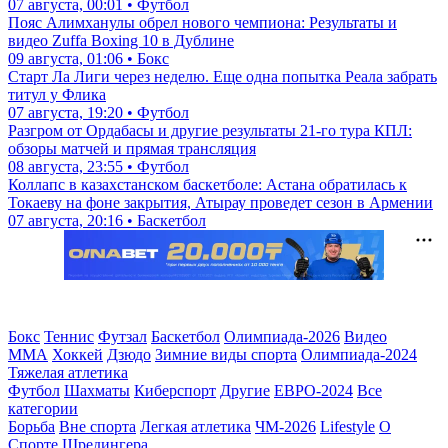
07 августа, 00:01 • Футбол
Пояс Алимханулы обрел нового чемпиона: Результаты и
видео Zuffa Boxing 10 в Дублине
09 августа, 01:06 • Бокс
Старт Ла Лиги через неделю. Еще одна попытка Реала забрать
титул у Флика
07 августа, 19:20 • Футбол
Разгром от Ордабасы и другие результаты 21-го тура КПЛ:
обзоры матчей и прямая трансляция
08 августа, 23:55 • Футбол
Коллапс в казахстанском баскетболе: Астана обратилась к
Токаеву на фоне закрытия, Атырау проведет сезон в Армении
07 августа, 20:16 • Баскетбол
Бокс
Теннис
Футзал
Баскетбол
Олимпиада-2026
Видео
ММА
Хоккей
Дзюдо
Зимние виды спорта
Олимпиада-2024
Тяжелая атлетика
Футбол
Шахматы
Киберспорт
Другие
ЕВРО-2024
Все
категории
Борьба
Вне спорта
Легкая атлетика
ЧМ-2026
Lifestyle
О
Спорте Шредингера