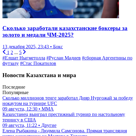
Сколько заработали казахстанские боксеры за
золото и медали ЧМ-2025?
13 декабря 2025, 23:43 • Бокс
1
2
...
5
#Елшат Ныгметолла
#Руслан Мадиев
#сборная Аргентины по
футзалу
#Стас Покатилов
Новости Казахстана и мира
Последние
Популярные
Сколько миллионов тенге заработал Дияр Нургожай за победу
нокаутом на турнире UFC
09 августа, 12:30 • ММА
Казахстанец выиграл престижный турнир по настольному
теннису в США
09 августа, 11:22 • Другие
Елена Рыбакина - Людмила Самсонова. Прямая трансляция