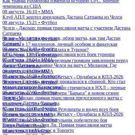
Как травма Рахмонова изменила историю UFC. Мнение
чемпиона из США
08 августа, 16:10 • ММА
Клуб АПЛ захотел арендовать Дастана Сатпаева из Челси
08 августа, 15:21 • Футбол
Челси - Джохор: прямая трансляция матча с участием Дастана
Сатпаева
Челси - Милан: видео голов, обзор матча, как там Дастан
08 августа, 14:30 • Футбол
Сатпаев?
Зарплата в 17 миллионов, личный особняк и фанатская
08 августа, 18:49 • Футбол
любовь. Как встретили Салаха в Турции?
UFC Vegas 120: Прямая трансляция всех боев турнира
08 августа, 13:59 • Футбол
07 августа, 19:04 • ММА
Иан Гэрри отметился очередным громким заявлением перед
Дастан Сатпаев в заявке Челси на матч с Миланом. Где
боем с Махачевым
смотреть трансляцию?
08 августа, 13:09 • ММА
08 августа, 16:28 • Футбол
Прямая трансляция матча Жетысу - Ордабасы в КПЛ-2026
Чемпион Европы, который провалился в сборной. Кто стал
08 августа, 12:16 • Футбол
новым тренером Казахстана?
Молодым казахстанцам нужно стремиться в НХЛ – первые
06 августа, 22:00 • Футбол
комментарии главного тренера "Барыса" в новом сезоне
Челси - Милан: прямая трансляция предсезонного матча с
(ВИДЕО)
участием Дастана Сатпаева
08 августа, 11:53 • Хоккей
07 августа, 15:00 • Футбол
Naiza Diamond Fight Night: Результаты и видео всех боев
Прямая трансляция матча Жетысу - Ордабасы в КПЛ-2026
08 августа, 11:21 • ММА
08 августа, 12:16 • Футбол
В WBC гарантировали титульник победителю боя
Елена Рыбакина - Энн Ли. Прямая трансляция матча
Нурсултанов - Рамос
казахстанки на Мастерс в Торонто
08 августа, 11:08 • Бокс