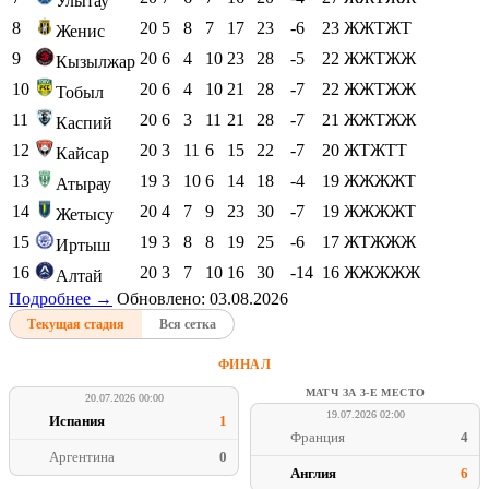
Улытау
8
20
5
8
7
17
23
-6
23
ЖЖТЖТ
Женис
9
20
6
4
10
23
28
-5
22
ЖЖТЖЖ
Кызылжар
10
20
6
4
10
21
28
-7
22
ЖЖТЖЖ
Тобыл
11
20
6
3
11
21
28
-7
21
ЖЖТЖЖ
Каспий
12
20
3
11
6
15
22
-7
20
ЖТЖТТ
Кайсар
13
19
3
10
6
14
18
-4
19
ЖЖЖЖТ
Атырау
14
20
4
7
9
23
30
-7
19
ЖЖЖЖТ
Жетысу
15
19
3
8
8
19
25
-6
17
ЖТЖЖЖ
Иртыш
16
20
3
7
10
16
30
-14
16
ЖЖЖЖЖ
Алтай
Подробнее →
Обновлено: 03.08.2026
Текущая стадия
Вся сетка
ФИНАЛ
МАТЧ ЗА 3-Е МЕСТО
20.07.2026 00:00
19.07.2026 02:00
Испания
1
Франция
4
Аргентина
0
Англия
6