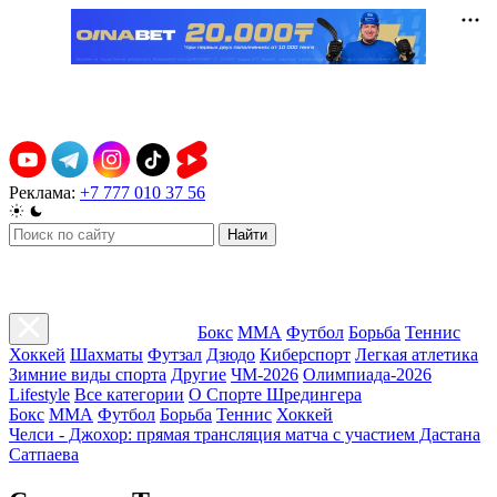
Реклама:
+7 777 010 37 56
Найти
Бокс
ММА
Футбол
Борьба
Теннис
Хоккей
Шахматы
Футзал
Дзюдо
Киберспорт
Легкая атлетика
Зимние виды спорта
Другие
ЧМ-2026
Олимпиада-2026
Lifestyle
Все категории
О Спорте Шредингера
Бокс
ММА
Футбол
Борьба
Теннис
Хоккей
Челси - Джохор: прямая трансляция матча с участием Дастана
Сатпаева