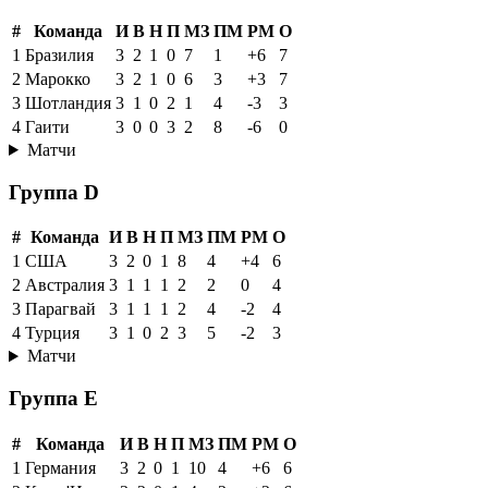
#
Команда
И
В
Н
П
МЗ
ПМ
РМ
О
1
Бразилия
3
2
1
0
7
1
+6
7
2
Марокко
3
2
1
0
6
3
+3
7
3
Шотландия
3
1
0
2
1
4
-3
3
4
Гаити
3
0
0
3
2
8
-6
0
Матчи
Группа D
#
Команда
И
В
Н
П
МЗ
ПМ
РМ
О
1
США
3
2
0
1
8
4
+4
6
2
Австралия
3
1
1
1
2
2
0
4
3
Парагвай
3
1
1
1
2
4
-2
4
4
Турция
3
1
0
2
3
5
-2
3
Матчи
Группа E
#
Команда
И
В
Н
П
МЗ
ПМ
РМ
О
1
Германия
3
2
0
1
10
4
+6
6