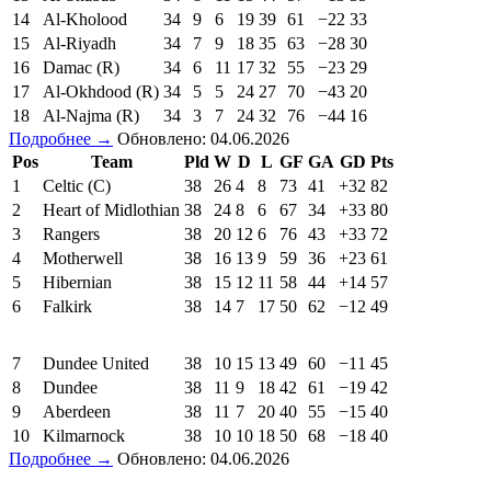
14
Al-Kholood
34
9
6
19
39
61
−22
33
15
Al-Riyadh
34
7
9
18
35
63
−28
30
16
Damac (R)
34
6
11
17
32
55
−23
29
17
Al-Okhdood (R)
34
5
5
24
27
70
−43
20
18
Al-Najma (R)
34
3
7
24
32
76
−44
16
Подробнее →
Обновлено: 04.06.2026
Pos
Team
Pld
W
D
L
GF
GA
GD
Pts
1
Celtic (C)
38
26
4
8
73
41
+32
82
2
Heart of Midlothian
38
24
8
6
67
34
+33
80
3
Rangers
38
20
12
6
76
43
+33
72
4
Motherwell
38
16
13
9
59
36
+23
61
5
Hibernian
38
15
12
11
58
44
+14
57
6
Falkirk
38
14
7
17
50
62
−12
49
7
Dundee United
38
10
15
13
49
60
−11
45
8
Dundee
38
11
9
18
42
61
−19
42
9
Aberdeen
38
11
7
20
40
55
−15
40
10
Kilmarnock
38
10
10
18
50
68
−18
40
Подробнее →
Обновлено: 04.06.2026