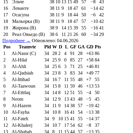
15
Эльче
38
10
13
15
49
57
−8
43
16
Леванте
38
11
9
18
47
61
−14
42
17
Осасуна
38
11
9
18
44
50
−6
42
18
Мальорка (В)
38
11
9
18
47
57
−10
42
19
Жирона (В)
38
9
14
15
39
55
−16
41
20
Реал Овьедо (В)
38
6
11
21
26
60
−34
29
Подробнее →
Обновлено: 04.06.2026
Pos
Teamvte
Pld
W
D
L
GF
GA
GD
Pts
1
Al-Nassr (C)
34
28
2
4
91
28
+63
86
2
Al-Hilal
34
25
9
0
85
27
+58
84
3
Al-Ahli
34
25
6
3
71
25
+46
81
4
Al-Qadsiah
34
23
8
3
83
34
+49
77
5
Al-Ittihad
34
16
7
11
55
48
+7
55
6
Al-Taawoun
34
15
8
11
59
46
+13
53
7
Al-Ettifaq
34
14
8
12
51
55
−4
50
8
Neom
34
12
9
13
43
48
−5
45
9
Al-Hazem
34
11
9
14
38
57
−19
42
10
Al-Fayha
34
10
8
16
41
54
−13
38
11
Al-Fateh
34
9
10
15
41
55
−14
37
12
Al-Khaleej
34
10
7
17
54
62
−8
37
13
Al-Shabab
34
8
11
15
44
57
−13
35