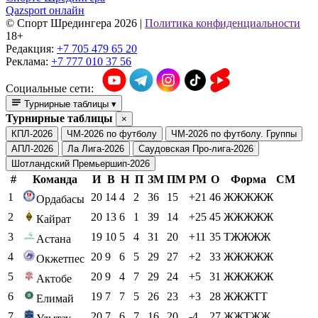
Qazsport онлайн
© Cпорт Шредингера 2026
|
Политика конфиденциальности
18+
Редакция:
+7 705 479 65 20
Реклама:
+7 777 010 37 56
Социальные сети:
Турнирные таблицы
▾
Турнирные таблицы
×
КПЛ-2026
ЧМ-2026 по футболу
ЧМ-2026 по футболу. Группы
АПЛ-2026
Ла Лига-2026
Саудовская Про-лига-2026
Шотландский Премьершип-2026
#
Команда
И
В
Н
П
ЗМ
ПМ
РМ
О
Форма
СМ
1
20
14
4
2
36
15
+21
46
ЖЖЖЖЖ
Ордабасы
2
20
13
6
1
39
14
+25
45
ЖЖЖЖЖ
Кайрат
3
19
10
5
4
31
20
+11
35
ТЖЖЖЖ
Астана
4
20
9
6
5
29
27
+2
33
ЖЖЖЖЖ
Окжетпес
5
20
9
4
7
29
24
+5
31
ЖЖЖЖЖ
Актобе
6
19
7
7
5
26
23
+3
28
ЖЖЖТТ
Елимай
7
20
7
6
7
16
20
-4
27
ЖЖТЖЖ