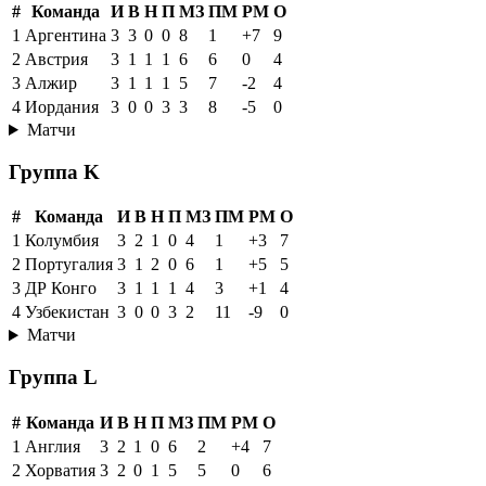
#
Команда
И
В
Н
П
МЗ
ПМ
РМ
О
1
Аргентина
3
3
0
0
8
1
+7
9
2
Австрия
3
1
1
1
6
6
0
4
3
Алжир
3
1
1
1
5
7
-2
4
4
Иордания
3
0
0
3
3
8
-5
0
Матчи
Группа K
#
Команда
И
В
Н
П
МЗ
ПМ
РМ
О
1
Колумбия
3
2
1
0
4
1
+3
7
2
Португалия
3
1
2
0
6
1
+5
5
3
ДР Конго
3
1
1
1
4
3
+1
4
4
Узбекистан
3
0
0
3
2
11
-9
0
Матчи
Группа L
#
Команда
И
В
Н
П
МЗ
ПМ
РМ
О
1
Англия
3
2
1
0
6
2
+4
7
2
Хорватия
3
2
0
1
5
5
0
6