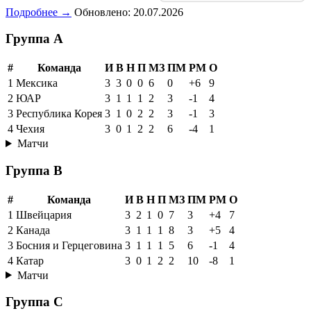
Подробнее →
Обновлено: 20.07.2026
Группа A
#
Команда
И
В
Н
П
МЗ
ПМ
РМ
О
1
Мексика
3
3
0
0
6
0
+6
9
2
ЮАР
3
1
1
1
2
3
-1
4
3
Республика Корея
3
1
0
2
2
3
-1
3
4
Чехия
3
0
1
2
2
6
-4
1
Матчи
Группа B
#
Команда
И
В
Н
П
МЗ
ПМ
РМ
О
1
Швейцария
3
2
1
0
7
3
+4
7
2
Канада
3
1
1
1
8
3
+5
4
3
Босния и Герцеговина
3
1
1
1
5
6
-1
4
4
Катар
3
0
1
2
2
10
-8
1
Матчи
Группа C