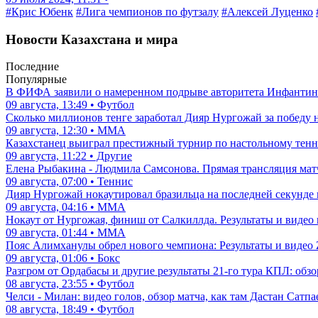
#Крис Юбенк
#Лига чемпионов по футзалу
#Алексей Луценко
Новости Казахстана и мира
Последние
Популярные
В ФИФА заявили о намеренном подрыве авторитета Инфантино
09 августа, 13:49 • Футбол
Сколько миллионов тенге заработал Дияр Нургожай за победу 
09 августа, 12:30 • ММА
Казахстанец выиграл престижный турнир по настольному те
09 августа, 11:22 • Другие
Елена Рыбакина - Людмила Самсонова. Прямая трансляция матч
09 августа, 07:00 • Теннис
Дияр Нургожай нокаутировал бразильца на последней секунде п
09 августа, 04:16 • ММА
Нокаут от Нургожая, финиш от Салкиллда. Результаты и видео 
09 августа, 01:44 • ММА
Пояс Алимханулы обрел нового чемпиона: Результаты и видео 
09 августа, 01:06 • Бокс
Разгром от Ордабасы и другие результаты 21-го тура КПЛ: обз
08 августа, 23:55 • Футбол
Челси - Милан: видео голов, обзор матча, как там Дастан Сатпа
08 августа, 18:49 • Футбол