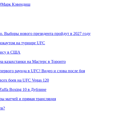
#Марк Кэвендиш
. Выборы нового президента пройдут в 2027 году
нокаутом на турнире UFC
ннису в США
а казахстанки на Мастерс в Торонто
ервого раунда в UFC! Видео и слова после боя
всех боев на UFC Vegas 120
Zuffa Boxing 10 в Дублине
оры матчей и прямая трансляция
ев?