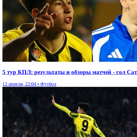
5 тур КПЛ: результаты и обзоры матчей - гол Сат
12 апреля, 22:04 • Футбол