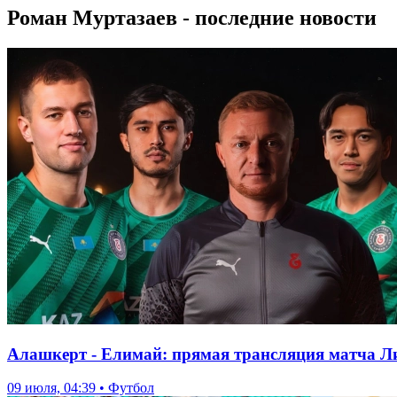
Роман Муртазаев - последние новости
Алашкерт - Елимай: прямая трансляция матча Л
09 июля, 04:39 • Футбол