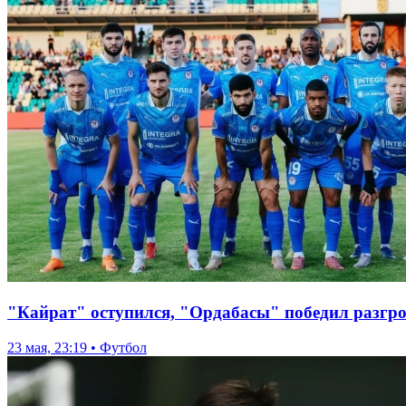
"Кайрат" оступился, "Ордабасы" победил разгро
23 мая, 23:19 • Футбол