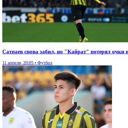
Сатпаев снова забил, но "Кайрат" потерял очки 
11 апреля, 20:05 • Футбол