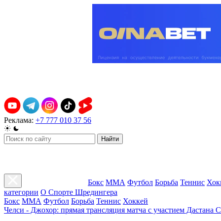
Реклама:
+7 777 010 37 56
Найти
Бокс
ММА
Футбол
Борьба
Теннис
Хок
категории
О Спорте Шредингера
Бокс
ММА
Футбол
Борьба
Теннис
Хоккей
Челси - Джохор: прямая трансляция матча с участием Дастана 