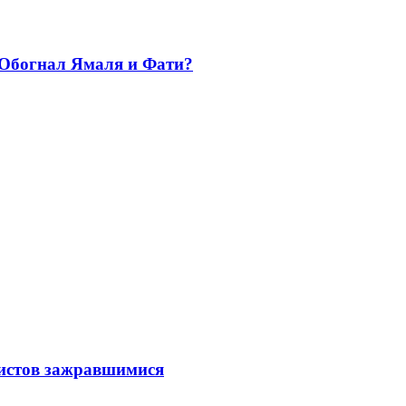
. Обогнал Ямаля и Фати?
листов зажравшимися