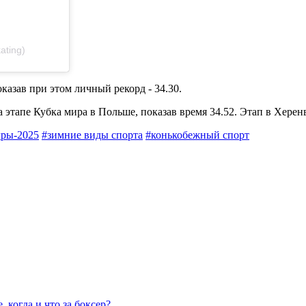
ating)
казав при этом личный рекорд - 34.30.
 этапе Кубка мира в Польше, показав время 34.52. Этап в Херен
гры-2025
#зимние виды спорта
#конькобежный спорт
 когда и что за боксер?