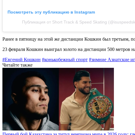
Посмотреть эту публикацию в Instagram
Публикация от Short Track & Speed Skating (@isuspeedsk
Ранее в пятницу на этой же дистанции Кошкин был третьим, по
23 февраля Кошкин выиграл золото на дистанции 500 метров на
#Евгений Кошкин
#конькобежный спорт
#зимние Азиатские и
Читайте также
Первый бой Казахстана за титул чемпиона мира в 2026 году: где,