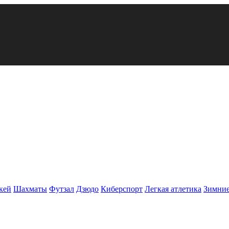
кей
Шахматы
Футзал
Дзюдо
Киберспорт
Легкая атлетика
Зимние