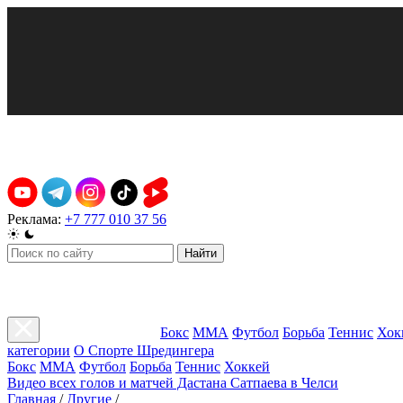
Реклама:
+7 777 010 37 56
Найти
Бокс
ММА
Футбол
Борьба
Теннис
Хок
категории
О Спорте Шредингера
Бокс
ММА
Футбол
Борьба
Теннис
Хоккей
Видео всех голов и матчей Дастана Сатпаева в Челси
Главная
/
Другие
/