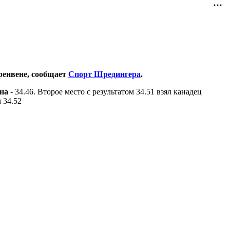
ренвене, сообщает
Спорт Шредингера
.
на
- 34.46. Второе место с результатом 34.51 взял канадец
 34.52