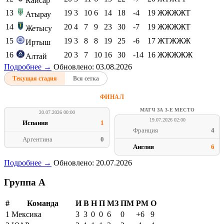
Кайсар
13
19
3
10
6
14
18
-4
19
ЖЖЖЖТ
Атырау
14
20
4
7
9
23
30
-7
19
ЖЖЖЖТ
Жетысу
15
19
3
8
8
19
25
-6
17
ЖТЖЖЖ
Иртыш
16
20
3
7
10
16
30
-14
16
ЖЖЖЖЖ
Алтай
Подробнее →
Обновлено: 03.08.2026
Текущая стадия
Вся сетка
ФИНАЛ
МАТЧ ЗА 3-Е МЕСТО
20.07.2026 00:00
19.07.2026 02:00
Испания
1
Франция
4
Аргентина
0
Англия
6
Подробнее →
Обновлено: 20.07.2026
Группа A
#
Команда
И
В
Н
П
МЗ
ПМ
РМ
О
1
Мексика
3
3
0
0
6
0
+6
9