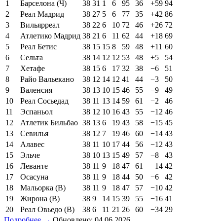
1
Барселона (Ч)
38
31
1
6
95
36
+59
94
2
Реал Мадрид
38
27
5
6
77
35
+42
86
3
Вильярреал
38
22
6
10
72
46
+26
72
4
Атлетико Мадрид
38
21
6
11
62
44
+18
69
5
Реал Бетис
38
15
15
8
59
48
+11
60
6
Сельта
38
14
12
12
53
48
+5
54
7
Хетафе
38
15
6
17
32
38
−6
51
8
Райо Вальекано
38
12
14
12
41
44
−3
50
9
Валенсия
38
13
10
15
46
55
−9
49
10
Реал Сосьедад
38
11
13
14
59
61
−2
46
11
Эспаньол
38
12
10
16
43
55
−12
46
12
Атлетик Бильбао
38
13
6
19
43
58
−15
45
13
Севилья
38
12
7
19
46
60
−14
43
14
Алавес
38
11
10
17
44
56
−12
43
15
Эльче
38
10
13
15
49
57
−8
43
16
Леванте
38
11
9
18
47
61
−14
42
17
Осасуна
38
11
9
18
44
50
−6
42
18
Мальорка (В)
38
11
9
18
47
57
−10
42
19
Жирона (В)
38
9
14
15
39
55
−16
41
20
Реал Овьедо (В)
38
6
11
21
26
60
−34
29
Подробнее →
Обновлено: 04.06.2026