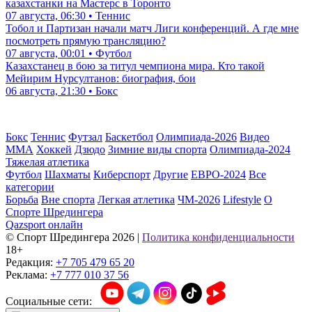
казахстанки на Мастерс в Торонто
07 августа, 06:30 • Теннис
Тобол и Партизан начали матч Лиги конференций. А где мне
посмотреть прямую трансляцию?
07 августа, 00:01 • Футбол
Казахстанец в бою за титул чемпиона мира. Кто такой
Мейирим Нурсултанов: биография, бои
06 августа, 21:30 • Бокс
Бокс
Теннис
Футзал
Баскетбол
Олимпиада-2026
Видео
ММА
Хоккей
Дзюдо
Зимние виды спорта
Олимпиада-2024
Тяжелая атлетика
Футбол
Шахматы
Киберспорт
Другие
ЕВРО-2024
Все
категории
Борьба
Вне спорта
Легкая атлетика
ЧМ-2026
Lifestyle
О
Спорте Шредингера
Qazsport онлайн
© Cпорт Шредингера 2026
|
Политика конфиденциальности
18+
Редакция:
+7 705 479 65 20
Реклама:
+7 777 010 37 56
Социальные сети: