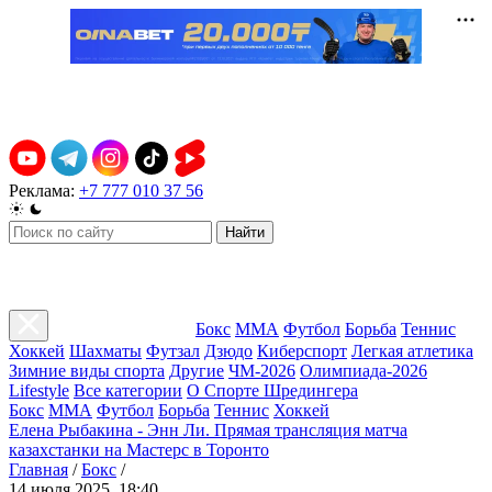
Реклама:
+7 777 010 37 56
Найти
Бокс
ММА
Футбол
Борьба
Теннис
Хоккей
Шахматы
Футзал
Дзюдо
Киберспорт
Легкая атлетика
Зимние виды спорта
Другие
ЧМ-2026
Олимпиада-2026
Lifestyle
Все категории
О Спорте Шредингера
Бокс
ММА
Футбол
Борьба
Теннис
Хоккей
Елена Рыбакина - Энн Ли. Прямая трансляция матча
казахстанки на Мастерс в Торонто
Главная
/
Бокс
/
14 июля 2025, 18:40