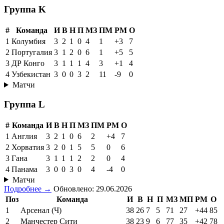
Группа K
#
Команда
И
В
Н
П
МЗ
ПМ
РМ
О
1
Колумбия
3
2
1
0
4
1
+3
7
2
Португалия
3
1
2
0
6
1
+5
5
3
ДР Конго
3
1
1
1
4
3
+1
4
4
Узбекистан
3
0
0
3
2
11
-9
0
Матчи
Группа L
#
Команда
И
В
Н
П
МЗ
ПМ
РМ
О
1
Англия
3
2
1
0
6
2
+4
7
2
Хорватия
3
2
0
1
5
5
0
6
3
Гана
3
1
1
1
2
2
0
4
4
Панама
3
0
0
3
0
4
-4
0
Матчи
Подробнее →
Обновлено: 29.06.2026
Поз
Команда
И
В
Н
П
МЗ
МП
РМ
О
1
Арсенал (Ч)
38
26
7
5
71
27
+44
85
2
Манчестер Сити
38
23
9
6
77
35
+42
78