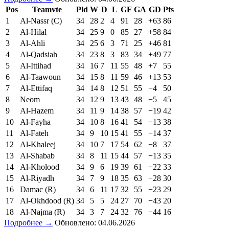
Pos
Teamvte
Pld
W
D
L
GF
GA
GD
Pts
1
Al-Nassr (C)
34
28
2
4
91
28
+63
86
2
Al-Hilal
34
25
9
0
85
27
+58
84
3
Al-Ahli
34
25
6
3
71
25
+46
81
4
Al-Qadsiah
34
23
8
3
83
34
+49
77
5
Al-Ittihad
34
16
7
11
55
48
+7
55
6
Al-Taawoun
34
15
8
11
59
46
+13
53
7
Al-Ettifaq
34
14
8
12
51
55
−4
50
8
Neom
34
12
9
13
43
48
−5
45
9
Al-Hazem
34
11
9
14
38
57
−19
42
10
Al-Fayha
34
10
8
16
41
54
−13
38
11
Al-Fateh
34
9
10
15
41
55
−14
37
12
Al-Khaleej
34
10
7
17
54
62
−8
37
13
Al-Shabab
34
8
11
15
44
57
−13
35
14
Al-Kholood
34
9
6
19
39
61
−22
33
15
Al-Riyadh
34
7
9
18
35
63
−28
30
16
Damac (R)
34
6
11
17
32
55
−23
29
17
Al-Okhdood (R)
34
5
5
24
27
70
−43
20
18
Al-Najma (R)
34
3
7
24
32
76
−44
16
Подробнее →
Обновлено: 04.06.2026