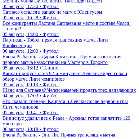
Молния убила футболиста в Таиланде (Видео)
05 августа, 17:30 • Футбол
Сатпаев остался в запасе на матч с Ювентусом
05 августа, 16:28 • Футбол
Все конкуренты Дастана Сатпаева за место в составе Челси:
кто они?
05 августа, 14:00 • Футбол
Партизан - Тобол: прямая трансляция матча Лиги
Конференций
06 августа, 12:00 • Футбол
Елена Рыбакина - Дарья Касаткина. Прямая трансляция
первого матча казахстанки на Мастерс в Торонто
05 августа, 15:12 • Теннис
Кайрат пропустил на 92-й минуте от Левски: видео гола и
обзор матча Лиги чемпионов
05 августа, 00:19 • Футбол
Шанс для Сатпаева? Челси намерен продать трех нападающих
04 августа, 17:03 • Футбол
Что сказали тренеры Кайрата и Левски после первой игры
Лиги чемпионов
05 августа, 09:41 • Футбол
Винисиус удалил все о Реале - Арсенал готов заплатить 120
млн евро
06 августа, 10:18 • Футбол
Елена Рыбакина - Энн Ли. Прямая трансляция матча