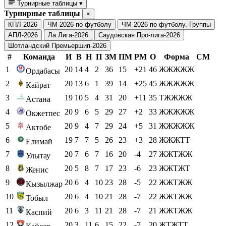
Турнирные таблицы
▾
Турнирные таблицы
×
КПЛ-2026
ЧМ-2026 по футболу
ЧМ-2026 по футболу. Группы
АПЛ-2026
Ла Лига-2026
Саудовская Про-лига-2026
Шотландский Премьершип-2026
#
Команда
И
В
Н
П
ЗМ
ПМ
РМ
О
Форма
СМ
1
20
14
4
2
36
15
+21
46
ЖЖЖЖЖ
Ордабасы
2
20
13
6
1
39
14
+25
45
ЖЖЖЖЖ
Кайрат
3
19
10
5
4
31
20
+11
35
ТЖЖЖЖ
Астана
4
20
9
6
5
29
27
+2
33
ЖЖЖЖЖ
Окжетпес
5
20
9
4
7
29
24
+5
31
ЖЖЖЖЖ
Актобе
6
19
7
7
5
26
23
+3
28
ЖЖЖТТ
Елимай
7
20
7
6
7
16
20
-4
27
ЖЖТЖЖ
Улытау
8
20
5
8
7
17
23
-6
23
ЖЖТЖТ
Женис
9
20
6
4
10
23
28
-5
22
ЖЖТЖЖ
Кызылжар
10
20
6
4
10
21
28
-7
22
ЖЖТЖЖ
Тобыл
11
20
6
3
11
21
28
-7
21
ЖЖТЖЖ
Каспий
12
20
3
11
6
15
22
-7
20
ЖТЖТТ