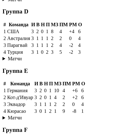
Группа D
#
Команда
И
В
Н
П
МЗ
ПМ
РМ
О
1
США
3
2
0
1
8
4
+4
6
2
Австралия
3
1
1
1
2
2
0
4
3
Парагвай
3
1
1
1
2
4
-2
4
4
Турция
3
1
0
2
3
5
-2
3
Матчи
Группа E
#
Команда
И
В
Н
П
МЗ
ПМ
РМ
О
1
Германия
3
2
0
1
10
4
+6
6
2
Кот-д'Ивуар
3
2
0
1
4
2
+2
6
3
Эквадор
3
1
1
1
2
2
0
4
4
Кюрасао
3
0
1
2
1
9
-8
1
Матчи
Группа F