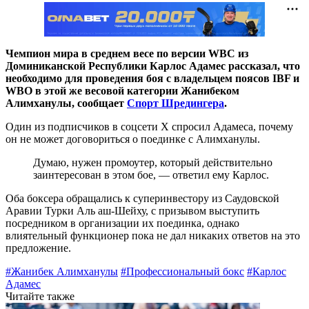
Чемпион мира в среднем весе по версии WBC из
Доминиканской Республики Карлос Адамес рассказал, что
необходимо для проведения боя с владельцем поясов IBF и
WBO в этой же весовой категории Жанибеком
Алимханулы, сообщает
Спорт Шредингера
.
Один из подписчиков в соцсети Х спросил Адамеса, почему
он не может договориться о поединке с Алимханулы.
Думаю, нужен промоутер, который действительно
заинтересован в этом бое, — ответил ему Карлос.
Оба боксера обращались к суперинвестору из Саудовской
Аравии Турки Аль аш-Шейху, с призывом выступить
посредником в организации их поединка, однако
влиятельный функционер пока не дал никаких ответов на это
предложение.
#Жанибек Алимханулы
#Профессиональный бокс
#Карлос
Адамес
Читайте также