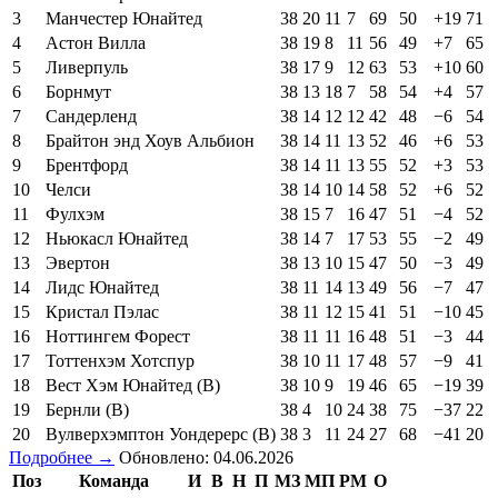
3
Манчестер Юнайтед
38
20
11
7
69
50
+19
71
4
Астон Вилла
38
19
8
11
56
49
+7
65
5
Ливерпуль
38
17
9
12
63
53
+10
60
6
Борнмут
38
13
18
7
58
54
+4
57
7
Сандерленд
38
14
12
12
42
48
−6
54
8
Брайтон энд Хоув Альбион
38
14
11
13
52
46
+6
53
9
Брентфорд
38
14
11
13
55
52
+3
53
10
Челси
38
14
10
14
58
52
+6
52
11
Фулхэм
38
15
7
16
47
51
−4
52
12
Ньюкасл Юнайтед
38
14
7
17
53
55
−2
49
13
Эвертон
38
13
10
15
47
50
−3
49
14
Лидс Юнайтед
38
11
14
13
49
56
−7
47
15
Кристал Пэлас
38
11
12
15
41
51
−10
45
16
Ноттингем Форест
38
11
11
16
48
51
−3
44
17
Тоттенхэм Хотспур
38
10
11
17
48
57
−9
41
18
Вест Хэм Юнайтед (В)
38
10
9
19
46
65
−19
39
19
Бернли (В)
38
4
10
24
38
75
−37
22
20
Вулверхэмптон Уондерерс (В)
38
3
11
24
27
68
−41
20
Подробнее →
Обновлено: 04.06.2026
Поз
Команда
И
В
Н
П
МЗ
МП
РМ
О