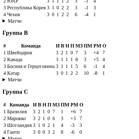
2
ЮАР
3
1
1
1
2
3
-1
4
3
Республика Корея
3
1
0
2
2
3
-1
3
4
Чехия
3
0
1
2
2
6
-4
1
Матчи
Группа B
#
Команда
И
В
Н
П
МЗ
ПМ
РМ
О
1
Швейцария
3
2
1
0
7
3
+4
7
2
Канада
3
1
1
1
8
3
+5
4
3
Босния и Герцеговина
3
1
1
1
5
6
-1
4
4
Катар
3
0
1
2
2
10
-8
1
Матчи
Группа C
#
Команда
И
В
Н
П
МЗ
ПМ
РМ
О
1
Бразилия
3
2
1
0
7
1
+6
7
2
Марокко
3
2
1
0
6
3
+3
7
3
Шотландия
3
1
0
2
1
4
-3
3
4
Гаити
3
0
0
3
2
8
-6
0
Матчи