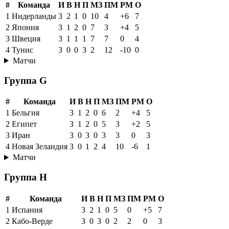
#
Команда
И
В
Н
П
МЗ
ПМ
РМ
О
1
Нидерланды
3
2
1
0
10
4
+6
7
2
Япония
3
1
2
0
7
3
+4
5
3
Швеция
3
1
1
1
7
7
0
4
4
Тунис
3
0
0
3
2
12
-10
0
Матчи
Группа G
#
Команда
И
В
Н
П
МЗ
ПМ
РМ
О
1
Бельгия
3
1
2
0
6
2
+4
5
2
Египет
3
1
2
0
5
3
+2
5
3
Иран
3
0
3
0
3
3
0
3
4
Новая Зеландия
3
0
1
2
4
10
-6
1
Матчи
Группа H
#
Команда
И
В
Н
П
МЗ
ПМ
РМ
О
1
Испания
3
2
1
0
5
0
+5
7
2
Кабо-Верде
3
0
3
0
2
2
0
3