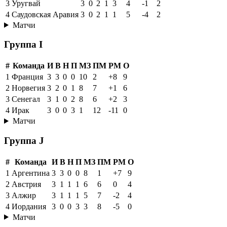
3
Уругвай
3
0
2
1
3
4
-1
2
4
Саудовская Аравия
3
0
2
1
1
5
-4
2
Матчи
Группа I
#
Команда
И
В
Н
П
МЗ
ПМ
РМ
О
1
Франция
3
3
0
0
10
2
+8
9
2
Норвегия
3
2
0
1
8
7
+1
6
3
Сенегал
3
1
0
2
8
6
+2
3
4
Ирак
3
0
0
3
1
12
-11
0
Матчи
Группа J
#
Команда
И
В
Н
П
МЗ
ПМ
РМ
О
1
Аргентина
3
3
0
0
8
1
+7
9
2
Австрия
3
1
1
1
6
6
0
4
3
Алжир
3
1
1
1
5
7
-2
4
4
Иордания
3
0
0
3
3
8
-5
0
Матчи