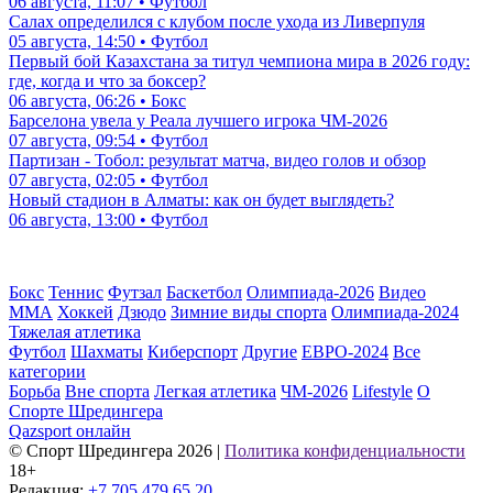
06 августа, 11:07 • Футбол
Салах определился с клубом после ухода из Ливерпуля
05 августа, 14:50 • Футбол
Первый бой Казахстана за титул чемпиона мира в 2026 году:
где, когда и что за боксер?
06 августа, 06:26 • Бокс
Барселона увела у Реала лучшего игрока ЧМ-2026
07 августа, 09:54 • Футбол
Партизан - Тобол: результат матча, видео голов и обзор
07 августа, 02:05 • Футбол
Новый стадион в Алматы: как он будет выглядеть?
06 августа, 13:00 • Футбол
Бокс
Теннис
Футзал
Баскетбол
Олимпиада-2026
Видео
ММА
Хоккей
Дзюдо
Зимние виды спорта
Олимпиада-2024
Тяжелая атлетика
Футбол
Шахматы
Киберспорт
Другие
ЕВРО-2024
Все
категории
Борьба
Вне спорта
Легкая атлетика
ЧМ-2026
Lifestyle
О
Спорте Шредингера
Qazsport онлайн
© Cпорт Шредингера 2026
|
Политика конфиденциальности
18+
Редакция:
+7 705 479 65 20