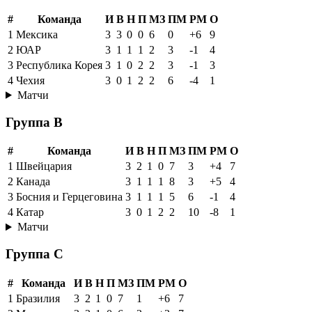
#
Команда
И
В
Н
П
МЗ
ПМ
РМ
О
1
Мексика
3
3
0
0
6
0
+6
9
2
ЮАР
3
1
1
1
2
3
-1
4
3
Республика Корея
3
1
0
2
2
3
-1
3
4
Чехия
3
0
1
2
2
6
-4
1
Матчи
Группа B
#
Команда
И
В
Н
П
МЗ
ПМ
РМ
О
1
Швейцария
3
2
1
0
7
3
+4
7
2
Канада
3
1
1
1
8
3
+5
4
3
Босния и Герцеговина
3
1
1
1
5
6
-1
4
4
Катар
3
0
1
2
2
10
-8
1
Матчи
Группа C
#
Команда
И
В
Н
П
МЗ
ПМ
РМ
О
1
Бразилия
3
2
1
0
7
1
+6
7