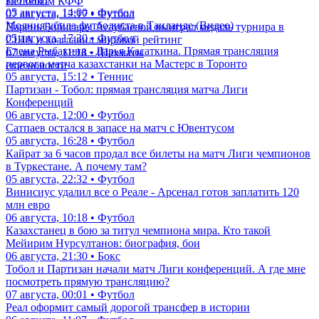
Исполком КФФ
05 августа, 14:00 • Футбол
07 августа, 12:17 • Футбол
Молния убила футболиста в Таиланде (Видео)
Парень Бибисары Асаубаевой выиграл медаль турнира в
05 августа, 17:30 • Футбол
США и возглавил мировой рейтинг
Елена Рыбакина - Дарья Касаткина. Прямая трансляция
07 августа, 11:18 • Шахматы
первого матча казахстанки на Мастерс в Торонто
еще новости
05 августа, 15:12 • Теннис
Партизан - Тобол: прямая трансляция матча Лиги
Конференций
06 августа, 12:00 • Футбол
Сатпаев остался в запасе на матч с Ювентусом
05 августа, 16:28 • Футбол
Кайрат за 6 часов продал все билеты на матч Лиги чемпионов
в Туркестане. А почему там?
05 августа, 22:32 • Футбол
Винисиус удалил все о Реале - Арсенал готов заплатить 120
млн евро
06 августа, 10:18 • Футбол
Казахстанец в бою за титул чемпиона мира. Кто такой
Мейирим Нурсултанов: биография, бои
06 августа, 21:30 • Бокс
Тобол и Партизан начали матч Лиги конференций. А где мне
посмотреть прямую трансляцию?
07 августа, 00:01 • Футбол
Реал оформит самый дорогой трансфер в истории