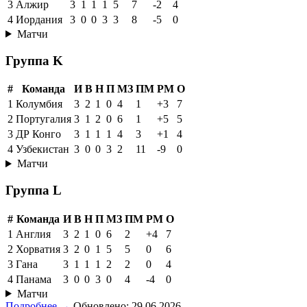
3
Алжир
3
1
1
1
5
7
-2
4
4
Иордания
3
0
0
3
3
8
-5
0
Матчи
Группа K
#
Команда
И
В
Н
П
МЗ
ПМ
РМ
О
1
Колумбия
3
2
1
0
4
1
+3
7
2
Португалия
3
1
2
0
6
1
+5
5
3
ДР Конго
3
1
1
1
4
3
+1
4
4
Узбекистан
3
0
0
3
2
11
-9
0
Матчи
Группа L
#
Команда
И
В
Н
П
МЗ
ПМ
РМ
О
1
Англия
3
2
1
0
6
2
+4
7
2
Хорватия
3
2
0
1
5
5
0
6
3
Гана
3
1
1
1
2
2
0
4
4
Панама
3
0
0
3
0
4
-4
0
Матчи
Подробнее →
Обновлено: 29.06.2026