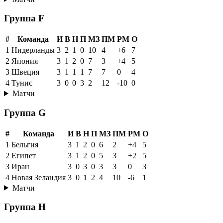
Группа F
#
Команда
И
В
Н
П
МЗ
ПМ
РМ
О
1
Нидерланды
3
2
1
0
10
4
+6
7
2
Япония
3
1
2
0
7
3
+4
5
3
Швеция
3
1
1
1
7
7
0
4
4
Тунис
3
0
0
3
2
12
-10
0
Матчи
Группа G
#
Команда
И
В
Н
П
МЗ
ПМ
РМ
О
1
Бельгия
3
1
2
0
6
2
+4
5
2
Египет
3
1
2
0
5
3
+2
5
3
Иран
3
0
3
0
3
3
0
3
4
Новая Зеландия
3
0
1
2
4
10
-6
1
Матчи
Группа H