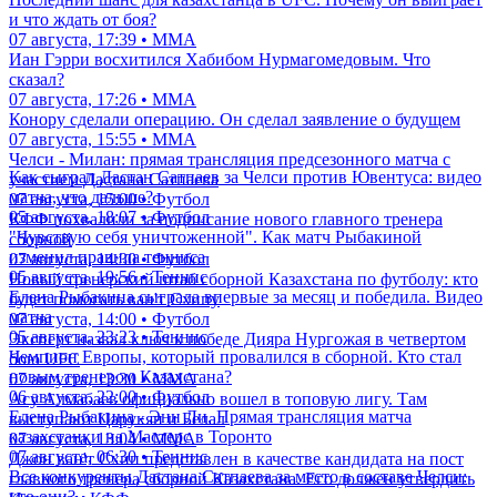
и что ждать от боя?
07 августа, 17:39 • ММА
Иан Гэрри восхитился Хабибом Нурмагомедовым. Что
сказал?
07 августа, 17:26 • ММА
Конору сделали операцию. Он сделал заявление о будущем
07 августа, 15:55 • ММА
Челси - Милан: прямая трансляция предсезонного матча с
Как сыграл Дастан Сатпаев за Челси против Ювентуса: видео
участием Дастана Сатпаева
матча, что дальше?
07 августа, 15:00 • Футбол
05 августа, 18:07 • Футбол
КФФ похвалили за подписание нового главного тренера
"Чувствую себя уничтоженной". Как матч Рыбакиной
сборной
изменил правила тенниса
07 августа, 14:30 • Футбол
05 августа, 19:56 • Теннис
Новый тренерский штаб сборной Казахстана по футболу: кто
Елена Рыбакина сыграла впервые за месяц и победила. Видео
будет помогать ван'т Схипу
матча
07 августа, 14:00 • Футбол
05 августа, 23:23 • Теннис
Эксперт назвал ключ к победе Дияра Нургожая в четвертом
Чемпион Европы, который провалился в сборной. Кто стал
бою UFC
новым тренером Казахстана?
07 августа, 13:30 • ММА
06 августа, 22:00 • Футбол
Асу Алмабаев официально вошел в топовую лигу. Там
Елена Рыбакина - Энн Ли. Прямая трансляция матча
выступают Царукян и Белал
казахстанки на Мастерс в Торонто
07 августа, 13:04 • ММА
07 августа, 06:30 • Теннис
Джон ван'т Схип представлен в качестве кандидата на пост
Все конкуренты Дастана Сатпаева за место в составе Челси:
главного тренера сборной Казахстана. Его должен утвердить
кто они?