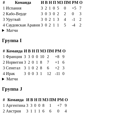
#
Команда
И
В
Н
П
МЗ
ПМ
РМ
О
1
Испания
3
2
1
0
5
0
+5
7
2
Кабо-Верде
3
0
3
0
2
2
0
3
3
Уругвай
3
0
2
1
3
4
-1
2
4
Саудовская Аравия
3
0
2
1
1
5
-4
2
Матчи
Группа I
#
Команда
И
В
Н
П
МЗ
ПМ
РМ
О
1
Франция
3
3
0
0
10
2
+8
9
2
Норвегия
3
2
0
1
8
7
+1
6
3
Сенегал
3
1
0
2
8
6
+2
3
4
Ирак
3
0
0
3
1
12
-11
0
Матчи
Группа J
#
Команда
И
В
Н
П
МЗ
ПМ
РМ
О
1
Аргентина
3
3
0
0
8
1
+7
9
2
Австрия
3
1
1
1
6
6
0
4