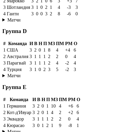
2
Марокко
3
2
1
0
6
3
+3
7
3
Шотландия
3
1
0
2
1
4
-3
3
4
Гаити
3
0
0
3
2
8
-6
0
Матчи
Группа D
#
Команда
И
В
Н
П
МЗ
ПМ
РМ
О
1
США
3
2
0
1
8
4
+4
6
2
Австралия
3
1
1
1
2
2
0
4
3
Парагвай
3
1
1
1
2
4
-2
4
4
Турция
3
1
0
2
3
5
-2
3
Матчи
Группа E
#
Команда
И
В
Н
П
МЗ
ПМ
РМ
О
1
Германия
3
2
0
1
10
4
+6
6
2
Кот-д'Ивуар
3
2
0
1
4
2
+2
6
3
Эквадор
3
1
1
1
2
2
0
4
4
Кюрасао
3
0
1
2
1
9
-8
1
Матчи