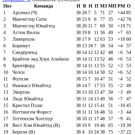
Поз
Команда
И
В
Н
П
МЗ
МП
РМ
О
1
Арсенал (Ч)
38
26
7
5
71
27
+44
85
2
Манчестер Сити
38
23
9
6
77
35
+42
78
3
Манчестер Юнайтед
38
20
11
7
69
50
+19
71
4
Астон Вилла
38
19
8
11
56
49
+7
65
5
Ливерпуль
38
17
9
12
63
53
+10
60
6
Борнмут
38
13
18
7
58
54
+4
57
7
Сандерленд
38
14
12
12
42
48
−6
54
8
Брайтон энд Хоув Альбион
38
14
11
13
52
46
+6
53
9
Брентфорд
38
14
11
13
55
52
+3
53
10
Челси
38
14
10
14
58
52
+6
52
11
Фулхэм
38
15
7
16
47
51
−4
52
12
Ньюкасл Юнайтед
38
14
7
17
53
55
−2
49
13
Эвертон
38
13
10
15
47
50
−3
49
14
Лидс Юнайтед
38
11
14
13
49
56
−7
47
15
Кристал Пэлас
38
11
12
15
41
51
−10
45
16
Ноттингем Форест
38
11
11
16
48
51
−3
44
17
Тоттенхэм Хотспур
38
10
11
17
48
57
−9
41
18
Вест Хэм Юнайтед (В)
38
10
9
19
46
65
−19
39
19
Бернли (В)
38
4
10
24
38
75
−37
22