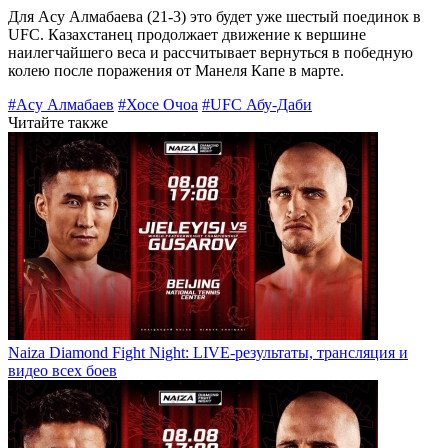
Для Асу Алмабаева (21-3) это будет уже шестый поединок в
UFC. Казахстанец продолжает движение к вершине
наилегчайшего веса и рассчитывает вернуться в победную
колею после поражения от Манеля Капе в марте.
#Асу Алмабаев
#Хосе Очоа
#UFC Абу-Даби
Читайте также
Naiza Diamond Fight Night: LIVE-результаты, трансляция и
видео всех боев