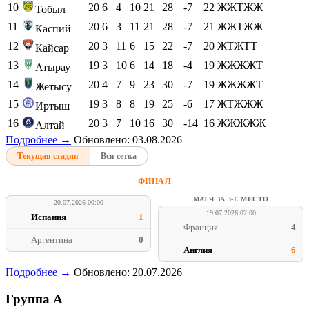
10
20
6
4
10
21
28
-7
22
ЖЖТЖЖ
Тобыл
11
20
6
3
11
21
28
-7
21
ЖЖТЖЖ
Каспий
12
20
3
11
6
15
22
-7
20
ЖТЖТТ
Кайсар
13
19
3
10
6
14
18
-4
19
ЖЖЖЖТ
Атырау
14
20
4
7
9
23
30
-7
19
ЖЖЖЖТ
Жетысу
15
19
3
8
8
19
25
-6
17
ЖТЖЖЖ
Иртыш
16
20
3
7
10
16
30
-14
16
ЖЖЖЖЖ
Алтай
Подробнее →
Обновлено: 03.08.2026
Текущая стадия
Вся сетка
ФИНАЛ
МАТЧ ЗА 3-Е МЕСТО
20.07.2026 00:00
19.07.2026 02:00
Испания
1
Франция
4
Аргентина
0
Англия
6
Подробнее →
Обновлено: 20.07.2026
Группа A