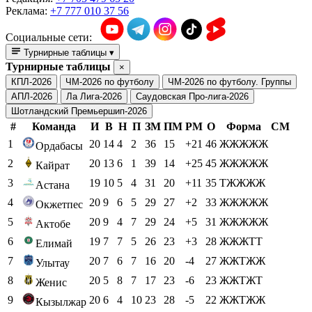
Реклама:
+7 777 010 37 56
Социальные сети:
Турнирные таблицы
▾
Турнирные таблицы
×
КПЛ-2026
ЧМ-2026 по футболу
ЧМ-2026 по футболу. Группы
АПЛ-2026
Ла Лига-2026
Саудовская Про-лига-2026
Шотландский Премьершип-2026
#
Команда
И
В
Н
П
ЗМ
ПМ
РМ
О
Форма
СМ
1
20
14
4
2
36
15
+21
46
ЖЖЖЖЖ
Ордабасы
2
20
13
6
1
39
14
+25
45
ЖЖЖЖЖ
Кайрат
3
19
10
5
4
31
20
+11
35
ТЖЖЖЖ
Астана
4
20
9
6
5
29
27
+2
33
ЖЖЖЖЖ
Окжетпес
5
20
9
4
7
29
24
+5
31
ЖЖЖЖЖ
Актобе
6
19
7
7
5
26
23
+3
28
ЖЖЖТТ
Елимай
7
20
7
6
7
16
20
-4
27
ЖЖТЖЖ
Улытау
8
20
5
8
7
17
23
-6
23
ЖЖТЖТ
Женис
9
20
6
4
10
23
28
-5
22
ЖЖТЖЖ
Кызылжар