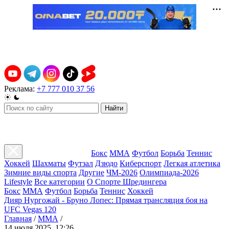
Реклама:
+7 777 010 37 56
Найти
Бокс
ММА
Футбол
Борьба
Теннис
Хоккей
Шахматы
Футзал
Дзюдо
Киберспорт
Легкая атлетика
Зимние виды спорта
Другие
ЧМ-2026
Олимпиада-2026
Lifestyle
Все категории
О Спорте Шредингера
Бокс
ММА
Футбол
Борьба
Теннис
Хоккей
Дияр Нургожай - Бруно Лопес: Прямая трансляция боя на
UFC Vegas 120
Главная
/
ММА
/
14 июля 2025, 12:26