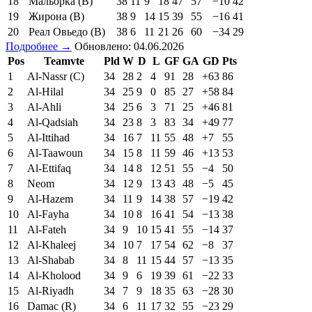
18
Мальорка (В)
38
11
9
18
47
57
−10
42
19
Жирона (В)
38
9
14
15
39
55
−16
41
20
Реал Овьедо (В)
38
6
11
21
26
60
−34
29
Подробнее →
Обновлено: 04.06.2026
Pos
Teamvte
Pld
W
D
L
GF
GA
GD
Pts
1
Al-Nassr (C)
34
28
2
4
91
28
+63
86
2
Al-Hilal
34
25
9
0
85
27
+58
84
3
Al-Ahli
34
25
6
3
71
25
+46
81
4
Al-Qadsiah
34
23
8
3
83
34
+49
77
5
Al-Ittihad
34
16
7
11
55
48
+7
55
6
Al-Taawoun
34
15
8
11
59
46
+13
53
7
Al-Ettifaq
34
14
8
12
51
55
−4
50
8
Neom
34
12
9
13
43
48
−5
45
9
Al-Hazem
34
11
9
14
38
57
−19
42
10
Al-Fayha
34
10
8
16
41
54
−13
38
11
Al-Fateh
34
9
10
15
41
55
−14
37
12
Al-Khaleej
34
10
7
17
54
62
−8
37
13
Al-Shabab
34
8
11
15
44
57
−13
35
14
Al-Kholood
34
9
6
19
39
61
−22
33
15
Al-Riyadh
34
7
9
18
35
63
−28
30
16
Damac (R)
34
6
11
17
32
55
−23
29