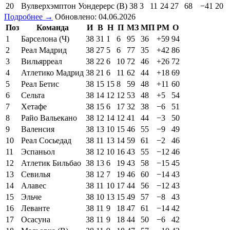
20
Вулверхэмптон Уондерерс (В)
38
3
11
24
27
68
−41
20
Подробнее →
Обновлено: 04.06.2026
Поз
Команда
И
В
Н
П
МЗ
МП
РМ
О
1
Барселона (Ч)
38
31
1
6
95
36
+59
94
2
Реал Мадрид
38
27
5
6
77
35
+42
86
3
Вильярреал
38
22
6
10
72
46
+26
72
4
Атлетико Мадрид
38
21
6
11
62
44
+18
69
5
Реал Бетис
38
15
15
8
59
48
+11
60
6
Сельта
38
14
12
12
53
48
+5
54
7
Хетафе
38
15
6
17
32
38
−6
51
8
Райо Вальекано
38
12
14
12
41
44
−3
50
9
Валенсия
38
13
10
15
46
55
−9
49
10
Реал Сосьедад
38
11
13
14
59
61
−2
46
11
Эспаньол
38
12
10
16
43
55
−12
46
12
Атлетик Бильбао
38
13
6
19
43
58
−15
45
13
Севилья
38
12
7
19
46
60
−14
43
14
Алавес
38
11
10
17
44
56
−12
43
15
Эльче
38
10
13
15
49
57
−8
43
16
Леванте
38
11
9
18
47
61
−14
42
17
Осасуна
38
11
9
18
44
50
−6
42