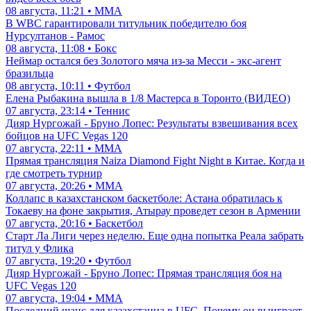
08 августа, 11:21 • ММА
В WBC гарантировали титульник победителю боя
Нурсултанов - Рамос
08 августа, 11:08 • Бокс
Неймар остался без Золотого мяча из-за Месси - экс-агент
бразильца
08 августа, 10:11 • Футбол
Елена Рыбакина вышла в 1/8 Мастерса в Торонто (ВИДЕО)
07 августа, 23:14 • Теннис
Дияр Нургожай - Бруно Лопес: Результаты взвешивания всех
бойцов на UFC Vegas 120
07 августа, 22:11 • ММА
Прямая трансляция Naiza Diamond Fight Night в Китае. Когда и
где смотреть турнир
07 августа, 20:26 • ММА
Коллапс в казахстанском баскетболе: Астана обратилась к
Токаеву на фоне закрытия, Атырау проведет сезон в Армении
07 августа, 20:16 • Баскетбол
Старт Ла Лиги через неделю. Еще одна попытка Реала забрать
титул у Флика
07 августа, 19:20 • Футбол
Дияр Нургожай - Бруно Лопес: Прямая трансляция боя на
UFC Vegas 120
07 августа, 19:04 • ММА
Последний шанс для казахстанца в UFC. Почему он выиграет