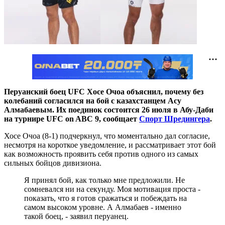
Перуанский боец UFC Хосе Очоа объяснил, почему без
колебаний согласился на бой с казахстанцем Асу
Алмабаевым. Их поединок состоится 26 июля в Абу-Даби
на турнире UFC on ABC 9, сообщает
Спорт Шредингера
.
Хосе Очоа (8-1) подчеркнул, что моментально дал согласие,
несмотря на короткое уведомление, и рассматривает этот бой
как возможность проявить себя против одного из самых
сильных бойцов дивизиона.
Я принял бой, как только мне предложили. Не
сомневался ни на секунду. Моя мотивация проста -
показать, что я готов сражаться и побеждать на
самом высоком уровне. А Алмабаев - именно
такой боец, - заявил перуанец.