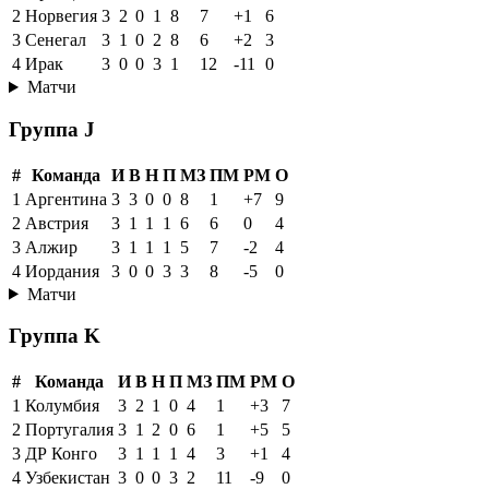
2
Норвегия
3
2
0
1
8
7
+1
6
3
Сенегал
3
1
0
2
8
6
+2
3
4
Ирак
3
0
0
3
1
12
-11
0
Матчи
Группа J
#
Команда
И
В
Н
П
МЗ
ПМ
РМ
О
1
Аргентина
3
3
0
0
8
1
+7
9
2
Австрия
3
1
1
1
6
6
0
4
3
Алжир
3
1
1
1
5
7
-2
4
4
Иордания
3
0
0
3
3
8
-5
0
Матчи
Группа K
#
Команда
И
В
Н
П
МЗ
ПМ
РМ
О
1
Колумбия
3
2
1
0
4
1
+3
7
2
Португалия
3
1
2
0
6
1
+5
5
3
ДР Конго
3
1
1
1
4
3
+1
4
4
Узбекистан
3
0
0
3
2
11
-9
0