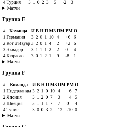
4
Турция
3
1
0
2
3
5
-2
3
Матчи
Группа E
#
Команда
И
В
Н
П
МЗ
ПМ
РМ
О
1
Германия
3
2
0
1
10
4
+6
6
2
Кот-д'Ивуар
3
2
0
1
4
2
+2
6
3
Эквадор
3
1
1
1
2
2
0
4
4
Кюрасао
3
0
1
2
1
9
-8
1
Матчи
Группа F
#
Команда
И
В
Н
П
МЗ
ПМ
РМ
О
1
Нидерланды
3
2
1
0
10
4
+6
7
2
Япония
3
1
2
0
7
3
+4
5
3
Швеция
3
1
1
1
7
7
0
4
4
Тунис
3
0
0
3
2
12
-10
0
Матчи
Группа G