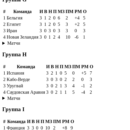
#
Команда
И
В
Н
П
МЗ
ПМ
РМ
О
1
Бельгия
3
1
2
0
6
2
+4
5
2
Египет
3
1
2
0
5
3
+2
5
3
Иран
3
0
3
0
3
3
0
3
4
Новая Зеландия
3
0
1
2
4
10
-6
1
Матчи
Группа H
#
Команда
И
В
Н
П
МЗ
ПМ
РМ
О
1
Испания
3
2
1
0
5
0
+5
7
2
Кабо-Верде
3
0
3
0
2
2
0
3
3
Уругвай
3
0
2
1
3
4
-1
2
4
Саудовская Аравия
3
0
2
1
1
5
-4
2
Матчи
Группа I
#
Команда
И
В
Н
П
МЗ
ПМ
РМ
О
1
Франция
3
3
0
0
10
2
+8
9