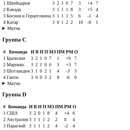
1
Швейцария
3
2
1
0
7
3
+4
7
2
Канада
3
1
1
1
8
3
+5
4
3
Босния и Герцеговина
3
1
1
1
5
6
-1
4
4
Катар
3
0
1
2
2
10
-8
1
Матчи
Группа C
#
Команда
И
В
Н
П
МЗ
ПМ
РМ
О
1
Бразилия
3
2
1
0
7
1
+6
7
2
Марокко
3
2
1
0
6
3
+3
7
3
Шотландия
3
1
0
2
1
4
-3
3
4
Гаити
3
0
0
3
2
8
-6
0
Матчи
Группа D
#
Команда
И
В
Н
П
МЗ
ПМ
РМ
О
1
США
3
2
0
1
8
4
+4
6
2
Австралия
3
1
1
1
2
2
0
4
3
Парагвай
3
1
1
1
2
4
-2
4