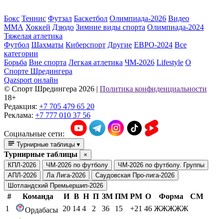
Бокс
Теннис
Футзал
Баскетбол
Олимпиада-2026
Видео
ММА
Хоккей
Дзюдо
Зимние виды спорта
Олимпиада-2024
Тяжелая атлетика
Футбол
Шахматы
Киберспорт
Другие
ЕВРО-2024
Все
категории
Борьба
Вне спорта
Легкая атлетика
ЧМ-2026
Lifestyle
О
Спорте Шредингера
Qazsport онлайн
© Cпорт Шредингера 2026
|
Политика конфиденциальности
18+
Редакция:
+7 705 479 65 20
Реклама:
+7 777 010 37 56
Социальные сети:
Турнирные таблицы
▾
Турнирные таблицы
×
КПЛ-2026
ЧМ-2026 по футболу
ЧМ-2026 по футболу. Группы
АПЛ-2026
Ла Лига-2026
Саудовская Про-лига-2026
Шотландский Премьершип-2026
#
Команда
И
В
Н
П
ЗМ
ПМ
РМ
О
Форма
СМ
1
20
14
4
2
36
15
+21
46
ЖЖЖЖЖ
Ордабасы