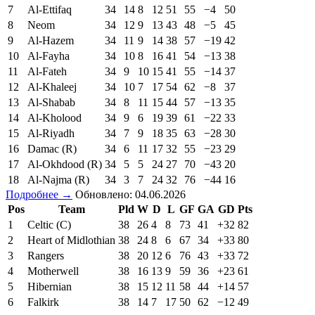
7
Al-Ettifaq
34
14
8
12
51
55
−4
50
8
Neom
34
12
9
13
43
48
−5
45
9
Al-Hazem
34
11
9
14
38
57
−19
42
10
Al-Fayha
34
10
8
16
41
54
−13
38
11
Al-Fateh
34
9
10
15
41
55
−14
37
12
Al-Khaleej
34
10
7
17
54
62
−8
37
13
Al-Shabab
34
8
11
15
44
57
−13
35
14
Al-Kholood
34
9
6
19
39
61
−22
33
15
Al-Riyadh
34
7
9
18
35
63
−28
30
16
Damac (R)
34
6
11
17
32
55
−23
29
17
Al-Okhdood (R)
34
5
5
24
27
70
−43
20
18
Al-Najma (R)
34
3
7
24
32
76
−44
16
Подробнее →
Обновлено: 04.06.2026
Pos
Team
Pld
W
D
L
GF
GA
GD
Pts
1
Celtic (C)
38
26
4
8
73
41
+32
82
2
Heart of Midlothian
38
24
8
6
67
34
+33
80
3
Rangers
38
20
12
6
76
43
+33
72
4
Motherwell
38
16
13
9
59
36
+23
61
5
Hibernian
38
15
12
11
58
44
+14
57
6
Falkirk
38
14
7
17
50
62
−12
49