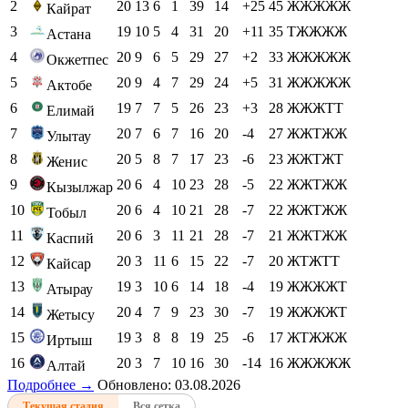
2
20
13
6
1
39
14
+25
45
ЖЖЖЖЖ
Кайрат
3
19
10
5
4
31
20
+11
35
ТЖЖЖЖ
Астана
4
20
9
6
5
29
27
+2
33
ЖЖЖЖЖ
Окжетпес
5
20
9
4
7
29
24
+5
31
ЖЖЖЖЖ
Актобе
6
19
7
7
5
26
23
+3
28
ЖЖЖТТ
Елимай
7
20
7
6
7
16
20
-4
27
ЖЖТЖЖ
Улытау
8
20
5
8
7
17
23
-6
23
ЖЖТЖТ
Женис
9
20
6
4
10
23
28
-5
22
ЖЖТЖЖ
Кызылжар
10
20
6
4
10
21
28
-7
22
ЖЖТЖЖ
Тобыл
11
20
6
3
11
21
28
-7
21
ЖЖТЖЖ
Каспий
12
20
3
11
6
15
22
-7
20
ЖТЖТТ
Кайсар
13
19
3
10
6
14
18
-4
19
ЖЖЖЖТ
Атырау
14
20
4
7
9
23
30
-7
19
ЖЖЖЖТ
Жетысу
15
19
3
8
8
19
25
-6
17
ЖТЖЖЖ
Иртыш
16
20
3
7
10
16
30
-14
16
ЖЖЖЖЖ
Алтай
Подробнее →
Обновлено: 03.08.2026
Текущая стадия
Вся сетка