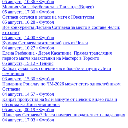
05 августа, 10:36 • Футбол
Молния убила футболиста в Таиланде (Видео)
05 августа, 17:30 • Футбол
Сатпаев остался в запасе на матч с Ювентусом
05 августа, 16:28 • Футбол
Все конкуренты Дастана Сатпаева за место в составе Челси:
кто они?
05 августа, 14:00 • Футбол
Кумира Сатпаева захотели забрать из Челси
04 августа, 10:27 • Футбол
Елена Рыбакина - Дарья Касаткина. Прямая трансляция
первого матча казахстанки на Мастерс в Торонто
05 августа, 15:12 • Теннис
Кайрат узнал всех соперников в борьбе за группу Лиги
чемпионов
03 августа, 15:30 • Футбол
Напарник Роналду по ЧМ-2026 может стать одноклубником
Сатпаева
04 августа, 14:57 • Футбол
Кайрат пропустил на 92-й минуте от Левски: видео гола и
обзор матча Лиги чемпионов
05 августа, 00:19 • Футбол
Шанс для Сатпаева? Челси намерен продать трех нападающих
04 августа, 17:03 • Футбол