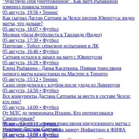
"Чувствую себя уничтоженной". Как матч Рыбакиной
изменил правила тенниса
05 августа, 19:56 • Теннис
Как сыграл Дастан Сатпаев за Челси против Ювентуса: видео
матча, что дальше?
05 августа, 18:07 • Футбол
Молния убила футболиста в Таиланде (Видео)
05 августа, 17:30 • Футбол
Партизан - Тобол: серьезное испытание в ЛК
05 августа, 16:46 • Футбол
Сатпаев остался в запасе на матч с Ювентусом
05 августа, 16:28 • Футбол
Елена Рыбакина - Дарья Касаткина. Прямая трансляция
первого матча казахстанки на Мастерс в Торонто
05 августа, 15:12 • Теннис
Салах определился с клубом после ухода из Ливерпуля
05 августа, 14:50 • Футбол
Все конкуренты Дастана Сатпаева за место в составе Челси:
кто они?
05 августа, 14:00 • Футбол
От МЛС до чемпионата Италии. Кто интересовался
Самородовым?
Челси - Ювентус: прямая трансляция предсезонного матча с
05 августа, 13:12 • Футбол
участием Дастана Сатпаева
Названы пять кандидатов на замену Инфантино в ФИФА
04 августа, 14:00 • Футбол
05 августа, 12:01 • Футбол