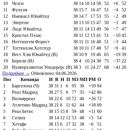
10
Челси
38
14
10
14
58
52
+6
52
11
Фулхэм
38
15
7
16
47
51
−4
52
12
Ньюкасл Юнайтед
38
14
7
17
53
55
−2
49
13
Эвертон
38
13
10
15
47
50
−3
49
14
Лидс Юнайтед
38
11
14
13
49
56
−7
47
15
Кристал Пэлас
38
11
12
15
41
51
−10
45
16
Ноттингем Форест
38
11
11
16
48
51
−3
44
17
Тоттенхэм Хотспур
38
10
11
17
48
57
−9
41
18
Вест Хэм Юнайтед (В)
38
10
9
19
46
65
−19
39
19
Бернли (В)
38
4
10
24
38
75
−37
22
20
Вулверхэмптон Уондерерс (В)
38
3
11
24
27
68
−41
20
Подробнее →
Обновлено: 04.06.2026
Поз
Команда
И
В
Н
П
МЗ
МП
РМ
О
1
Барселона (Ч)
38
31
1
6
95
36
+59
94
2
Реал Мадрид
38
27
5
6
77
35
+42
86
3
Вильярреал
38
22
6
10
72
46
+26
72
4
Атлетико Мадрид
38
21
6
11
62
44
+18
69
5
Реал Бетис
38
15
15
8
59
48
+11
60
6
Сельта
38
14
12
12
53
48
+5
54
7
Хетафе
38
15
6
17
32
38
−6
51