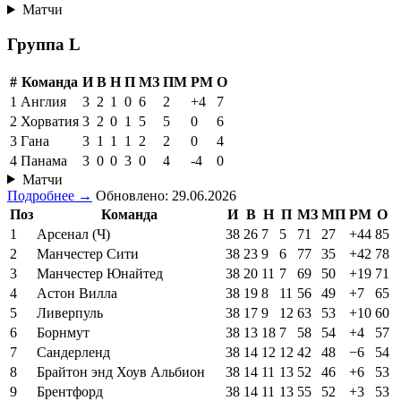
Матчи
Группа L
#
Команда
И
В
Н
П
МЗ
ПМ
РМ
О
1
Англия
3
2
1
0
6
2
+4
7
2
Хорватия
3
2
0
1
5
5
0
6
3
Гана
3
1
1
1
2
2
0
4
4
Панама
3
0
0
3
0
4
-4
0
Матчи
Подробнее →
Обновлено: 29.06.2026
Поз
Команда
И
В
Н
П
МЗ
МП
РМ
О
1
Арсенал (Ч)
38
26
7
5
71
27
+44
85
2
Манчестер Сити
38
23
9
6
77
35
+42
78
3
Манчестер Юнайтед
38
20
11
7
69
50
+19
71
4
Астон Вилла
38
19
8
11
56
49
+7
65
5
Ливерпуль
38
17
9
12
63
53
+10
60
6
Борнмут
38
13
18
7
58
54
+4
57
7
Сандерленд
38
14
12
12
42
48
−6
54
8
Брайтон энд Хоув Альбион
38
14
11
13
52
46
+6
53
9
Брентфорд
38
14
11
13
55
52
+3
53