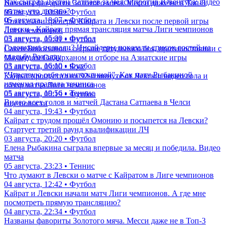
Как сыграл Дастан Сатпаев за Челси против Ювентуса: видео
Названы фавориты Золотого мяча. Месси даже не в Топ-3
матча, что дальше?
05 августа, 10:36 • Футбол
05 августа, 18:07 • Футбол
Что сказали тренеры Кайрата и Левски после первой игры
Левски - Кайрат: прямая трансляция матча Лиги чемпионов
Лиги чемпионов
03 августа, 15:00 • Футбол
05 августа, 09:41 • Футбол
Головкина позвали? Инсайдеры показали список гостей на
Сакен Бибосынов - о срыве титульного боя, противостоянии с
свадьбу Роналду
Махмудом Сабырханом и отборе на Азиатские игры
03 августа, 16:10 • Футбол
05 августа, 09:00 • Бокс
"Чувствую себя уничтоженной". Как матч Рыбакиной
Кайрат пропустил на 92-й минуте от Левски: видео гола и
изменил правила тенниса
обзор матча Лиги чемпионов
05 августа, 19:56 • Теннис
05 августа, 00:19 • Футбол
Видео всех голов и матчей Дастана Сатпаева в Челси
еще новости
04 августа, 19:43 • Футбол
Кайрат с трудом прошёл Омонию и посыпется на Левски?
Стартует третий раунд квалификации ЛЧ
03 августа, 20:20 • Футбол
Елена Рыбакина сыграла впервые за месяц и победила. Видео
матча
05 августа, 23:23 • Теннис
Что думают в Левски о матче с Кайратом в Лиге чемпионов
04 августа, 12:42 • Футбол
Кайрат и Левски начали матч Лиги чемпионов. А где мне
посмотреть прямую трансляцию?
04 августа, 22:34 • Футбол
Названы фавориты Золотого мяча. Месси даже не в Топ-3