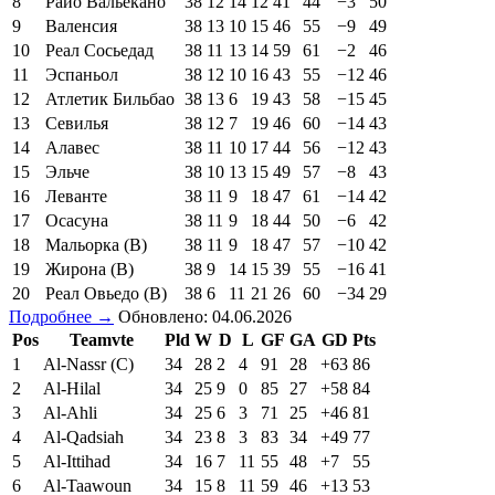
8
Райо Вальекано
38
12
14
12
41
44
−3
50
9
Валенсия
38
13
10
15
46
55
−9
49
10
Реал Сосьедад
38
11
13
14
59
61
−2
46
11
Эспаньол
38
12
10
16
43
55
−12
46
12
Атлетик Бильбао
38
13
6
19
43
58
−15
45
13
Севилья
38
12
7
19
46
60
−14
43
14
Алавес
38
11
10
17
44
56
−12
43
15
Эльче
38
10
13
15
49
57
−8
43
16
Леванте
38
11
9
18
47
61
−14
42
17
Осасуна
38
11
9
18
44
50
−6
42
18
Мальорка (В)
38
11
9
18
47
57
−10
42
19
Жирона (В)
38
9
14
15
39
55
−16
41
20
Реал Овьедо (В)
38
6
11
21
26
60
−34
29
Подробнее →
Обновлено: 04.06.2026
Pos
Teamvte
Pld
W
D
L
GF
GA
GD
Pts
1
Al-Nassr (C)
34
28
2
4
91
28
+63
86
2
Al-Hilal
34
25
9
0
85
27
+58
84
3
Al-Ahli
34
25
6
3
71
25
+46
81
4
Al-Qadsiah
34
23
8
3
83
34
+49
77
5
Al-Ittihad
34
16
7
11
55
48
+7
55
6
Al-Taawoun
34
15
8
11
59
46
+13
53