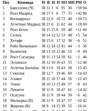
Поз
Команда
И
В
Н
П
МЗ
МП
РМ
О
1
Барселона (Ч)
38
31
1
6
95
36
+59
94
2
Реал Мадрид
38
27
5
6
77
35
+42
86
3
Вильярреал
38
22
6
10
72
46
+26
72
4
Атлетико Мадрид
38
21
6
11
62
44
+18
69
5
Реал Бетис
38
15
15
8
59
48
+11
60
6
Сельта
38
14
12
12
53
48
+5
54
7
Хетафе
38
15
6
17
32
38
−6
51
8
Райо Вальекано
38
12
14
12
41
44
−3
50
9
Валенсия
38
13
10
15
46
55
−9
49
10
Реал Сосьедад
38
11
13
14
59
61
−2
46
11
Эспаньол
38
12
10
16
43
55
−12
46
12
Атлетик Бильбао
38
13
6
19
43
58
−15
45
13
Севилья
38
12
7
19
46
60
−14
43
14
Алавес
38
11
10
17
44
56
−12
43
15
Эльче
38
10
13
15
49
57
−8
43
16
Леванте
38
11
9
18
47
61
−14
42
17
Осасуна
38
11
9
18
44
50
−6
42
18
Мальорка (В)
38
11
9
18
47
57
−10
42
19
Жирона (В)
38
9
14
15
39
55
−16
41