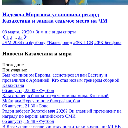
Надежда Морозова установила рекорд
Казахстана и заняла седьмое место на ЧМ
08 марта, 20:20 • Зимние виды спорта
1
2
...
23
#ЧМ-2034 по футболу
#Вальядолид
#ФК ПСВ
#ФК Бенфика
Новости Казахстана и мира
Последние
Популярные
Был чемпионом Европы, ассистировал ван Бастену и
провалился с Арменией. Кто стал новым тренером сборной
Казахстана
06 августа, 22:00 • Футбол
Казахстанец в бою за титул чемпиона мира. Кто такой
Мейирим Нурсултанов: биография, бои
06 августа, 21:30 • Бокс
Родри заберет Золотой мяч 2026? Он главный претендент на
награду по версии английского СМИ
06 августа, 19:48 • Футбол
В Казахстане создали систему подготовки команд по MLBB -