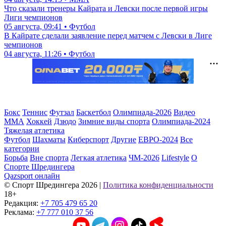
Что сказали тренеры Кайрата и Левски после первой игры
Лиги чемпионов
05 августа, 09:41 • Футбол
В Кайрате сделали заявление перед матчем с Левски в Лиге
чемпионов
04 августа, 11:26 • Футбол
Бокс
Теннис
Футзал
Баскетбол
Олимпиада-2026
Видео
ММА
Хоккей
Дзюдо
Зимние виды спорта
Олимпиада-2024
Тяжелая атлетика
Футбол
Шахматы
Киберспорт
Другие
ЕВРО-2024
Все
категории
Борьба
Вне спорта
Легкая атлетика
ЧМ-2026
Lifestyle
О
Спорте Шредингера
Qazsport онлайн
© Cпорт Шредингера 2026
|
Политика конфиденциальности
18+
Редакция:
+7 705 479 65 20
Реклама:
+7 777 010 37 56