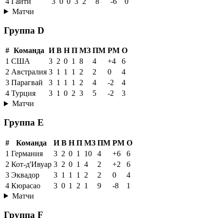
4
Гаити
3
0
0
3
2
8
-6
0
Матчи
Группа D
#
Команда
И
В
Н
П
МЗ
ПМ
РМ
О
1
США
3
2
0
1
8
4
+4
6
2
Австралия
3
1
1
1
2
2
0
4
3
Парагвай
3
1
1
1
2
4
-2
4
4
Турция
3
1
0
2
3
5
-2
3
Матчи
Группа E
#
Команда
И
В
Н
П
МЗ
ПМ
РМ
О
1
Германия
3
2
0
1
10
4
+6
6
2
Кот-д'Ивуар
3
2
0
1
4
2
+2
6
3
Эквадор
3
1
1
1
2
2
0
4
4
Кюрасао
3
0
1
2
1
9
-8
1
Матчи
Группа F