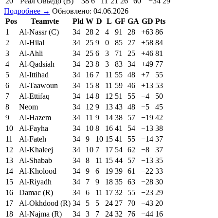
20
Реал Овьедо (В)
38
6
11
21
26
60
−34
29
Подробнее →
Обновлено: 04.06.2026
Pos
Teamvte
Pld
W
D
L
GF
GA
GD
Pts
1
Al-Nassr (C)
34
28
2
4
91
28
+63
86
2
Al-Hilal
34
25
9
0
85
27
+58
84
3
Al-Ahli
34
25
6
3
71
25
+46
81
4
Al-Qadsiah
34
23
8
3
83
34
+49
77
5
Al-Ittihad
34
16
7
11
55
48
+7
55
6
Al-Taawoun
34
15
8
11
59
46
+13
53
7
Al-Ettifaq
34
14
8
12
51
55
−4
50
8
Neom
34
12
9
13
43
48
−5
45
9
Al-Hazem
34
11
9
14
38
57
−19
42
10
Al-Fayha
34
10
8
16
41
54
−13
38
11
Al-Fateh
34
9
10
15
41
55
−14
37
12
Al-Khaleej
34
10
7
17
54
62
−8
37
13
Al-Shabab
34
8
11
15
44
57
−13
35
14
Al-Kholood
34
9
6
19
39
61
−22
33
15
Al-Riyadh
34
7
9
18
35
63
−28
30
16
Damac (R)
34
6
11
17
32
55
−23
29
17
Al-Okhdood (R)
34
5
5
24
27
70
−43
20
18
Al-Najma (R)
34
3
7
24
32
76
−44
16