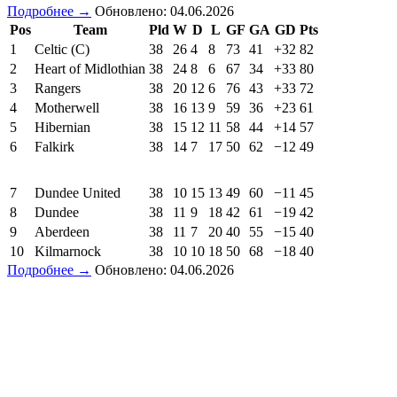
Подробнее →
Обновлено: 04.06.2026
Pos
Team
Pld
W
D
L
GF
GA
GD
Pts
1
Celtic (C)
38
26
4
8
73
41
+32
82
2
Heart of Midlothian
38
24
8
6
67
34
+33
80
3
Rangers
38
20
12
6
76
43
+33
72
4
Motherwell
38
16
13
9
59
36
+23
61
5
Hibernian
38
15
12
11
58
44
+14
57
6
Falkirk
38
14
7
17
50
62
−12
49
7
Dundee United
38
10
15
13
49
60
−11
45
8
Dundee
38
11
9
18
42
61
−19
42
9
Aberdeen
38
11
7
20
40
55
−15
40
10
Kilmarnock
38
10
10
18
50
68
−18
40
Подробнее →
Обновлено: 04.06.2026