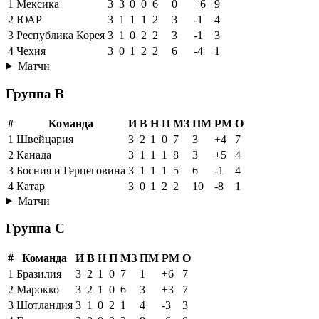
1
Мексика
3
3
0
0
6
0
+6
9
2
ЮАР
3
1
1
1
2
3
-1
4
3
Республика Корея
3
1
0
2
2
3
-1
3
4
Чехия
3
0
1
2
2
6
-4
1
Матчи
Группа B
#
Команда
И
В
Н
П
МЗ
ПМ
РМ
О
1
Швейцария
3
2
1
0
7
3
+4
7
2
Канада
3
1
1
1
8
3
+5
4
3
Босния и Герцеговина
3
1
1
1
5
6
-1
4
4
Катар
3
0
1
2
2
10
-8
1
Матчи
Группа C
#
Команда
И
В
Н
П
МЗ
ПМ
РМ
О
1
Бразилия
3
2
1
0
7
1
+6
7
2
Марокко
3
2
1
0
6
3
+3
7
3
Шотландия
3
1
0
2
1
4
-3
3