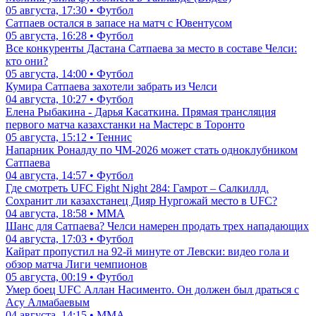
05 августа, 17:30 • Футбол
Сатпаев остался в запасе на матч с Ювентусом
05 августа, 16:28 • Футбол
Все конкуренты Дастана Сатпаева за место в составе Челси:
кто они?
05 августа, 14:00 • Футбол
Кумира Сатпаева захотели забрать из Челси
04 августа, 10:27 • Футбол
Елена Рыбакина - Дарья Касаткина. Прямая трансляция
первого матча казахстанки на Мастерс в Торонто
05 августа, 15:12 • Теннис
Напарник Роналду по ЧМ-2026 может стать одноклубником
Сатпаева
04 августа, 14:57 • Футбол
Где смотреть UFC Fight Night 284: Гамрот – Салкиллд.
Сохранит ли казахстанец Дияр Нургожай место в UFC?
04 августа, 18:58 • ММА
Шанс для Сатпаева? Челси намерен продать трех нападающих
04 августа, 17:03 • Футбол
Кайрат пропустил на 92-й минуте от Левски: видео гола и
обзор матча Лиги чемпионов
05 августа, 00:19 • Футбол
Умер боец UFC Аллан Насименто. Он должен был драться с
Асу Алмабаевым
04 августа, 14:15 • ММА