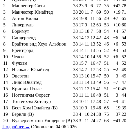
2
Манчестер Сити
38
23
9
6
77
35
+42
78
3
Манчестер Юнайтед
38
20
11
7
69
50
+19
71
4
Астон Вилла
38
19
8
11
56
49
+7
65
5
Ливерпуль
38
17
9
12
63
53
+10
60
6
Борнмут
38
13
18
7
58
54
+4
57
7
Сандерленд
38
14
12
12
42
48
−6
54
8
Брайтон энд Хоув Альбион
38
14
11
13
52
46
+6
53
9
Брентфорд
38
14
11
13
55
52
+3
53
10
Челси
38
14
10
14
58
52
+6
52
11
Фулхэм
38
15
7
16
47
51
−4
52
12
Ньюкасл Юнайтед
38
14
7
17
53
55
−2
49
13
Эвертон
38
13
10
15
47
50
−3
49
14
Лидс Юнайтед
38
11
14
13
49
56
−7
47
15
Кристал Пэлас
38
11
12
15
41
51
−10
45
16
Ноттингем Форест
38
11
11
16
48
51
−3
44
17
Тоттенхэм Хотспур
38
10
11
17
48
57
−9
41
18
Вест Хэм Юнайтед (В)
38
10
9
19
46
65
−19
39
19
Бернли (В)
38
4
10
24
38
75
−37
22
20
Вулверхэмптон Уондерерс (В)
38
3
11
24
27
68
−41
20
Подробнее →
Обновлено: 04.06.2026