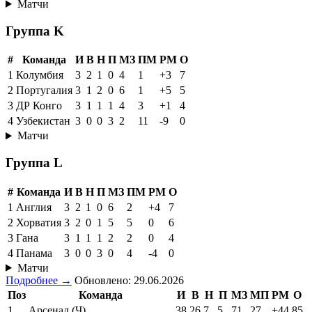
Матчи
Группа K
#
Команда
И
В
Н
П
МЗ
ПМ
РМ
О
1
Колумбия
3
2
1
0
4
1
+3
7
2
Португалия
3
1
2
0
6
1
+5
5
3
ДР Конго
3
1
1
1
4
3
+1
4
4
Узбекистан
3
0
0
3
2
11
-9
0
Матчи
Группа L
#
Команда
И
В
Н
П
МЗ
ПМ
РМ
О
1
Англия
3
2
1
0
6
2
+4
7
2
Хорватия
3
2
0
1
5
5
0
6
3
Гана
3
1
1
1
2
2
0
4
4
Панама
3
0
0
3
0
4
-4
0
Матчи
Подробнее →
Обновлено: 29.06.2026
Поз
Команда
И
В
Н
П
МЗ
МП
РМ
О
1
Арсенал (Ч)
38
26
7
5
71
27
+44
85