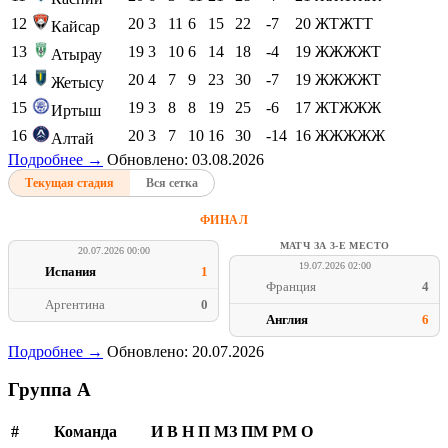
12
20
3
11
6
15
22
-7
20
ЖТЖТТ
Кайсар
13
19
3
10
6
14
18
-4
19
ЖЖЖЖТ
Атырау
14
20
4
7
9
23
30
-7
19
ЖЖЖЖТ
Жетысу
15
19
3
8
8
19
25
-6
17
ЖТЖЖЖ
Иртыш
16
20
3
7
10
16
30
-14
16
ЖЖЖЖЖ
Алтай
Подробнее →
Обновлено: 03.08.2026
Текущая стадия
Вся сетка
ФИНАЛ
МАТЧ ЗА 3-Е МЕСТО
20.07.2026 00:00
19.07.2026 02:00
Испания
1
Франция
4
Аргентина
0
Англия
6
Подробнее →
Обновлено: 20.07.2026
Группа A
#
Команда
И
В
Н
П
МЗ
ПМ
РМ
О