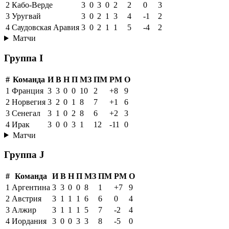
2
Кабо-Верде
3
0
3
0
2
2
0
3
3
Уругвай
3
0
2
1
3
4
-1
2
4
Саудовская Аравия
3
0
2
1
1
5
-4
2
Матчи
Группа I
#
Команда
И
В
Н
П
МЗ
ПМ
РМ
О
1
Франция
3
3
0
0
10
2
+8
9
2
Норвегия
3
2
0
1
8
7
+1
6
3
Сенегал
3
1
0
2
8
6
+2
3
4
Ирак
3
0
0
3
1
12
-11
0
Матчи
Группа J
#
Команда
И
В
Н
П
МЗ
ПМ
РМ
О
1
Аргентина
3
3
0
0
8
1
+7
9
2
Австрия
3
1
1
1
6
6
0
4
3
Алжир
3
1
1
1
5
7
-2
4
4
Иордания
3
0
0
3
3
8
-5
0