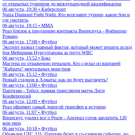
от открытых турниров до международной квалификации
06 августа, 19:30 • Киберспорт
Naiza Diamond Fight Night. Кто возглавит турнир, какие бои и
где смотреть
06 августа, 19:15 • ММА
Реал близок к продлению контракта Винисиуса - Фабрицио
Романо
06 августа, 17:08 • Футбол
Эксперт назвал главный фактор, который может решить исход
боя Мейирима Нурсултанова за титул WBC
06 августа, 15:52 • Бокс
Мастера по отражению пенальти. Кто сделал из вратарей
"Кайрата" ментальных монстров
06 августа, 15:12 • Футбол
Новый стадион в Алматы: как он будет выглядеть?
06 августа, 13:00 • Футбол
Партизан - Тобол: прямая трансляция матча Лиги
Конференций
06 августа, 12:00 • Футбол
Реал оформит самый дорогой трансфер в истории
06 августа, 11:07 • Футбол
Винисиус удалил все о Реале - Арсенал готов заплатить 120
млн евро
06 августа, 10:18 • Футбол
Объявлен UFC 331: Царукян будет в со-главном событии, но