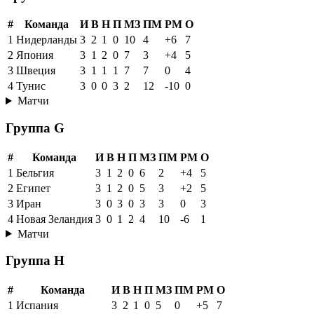
#
Команда
И
В
Н
П
МЗ
ПМ
РМ
О
1
Нидерланды
3
2
1
0
10
4
+6
7
2
Япония
3
1
2
0
7
3
+4
5
3
Швеция
3
1
1
1
7
7
0
4
4
Тунис
3
0
0
3
2
12
-10
0
Матчи
Группа G
#
Команда
И
В
Н
П
МЗ
ПМ
РМ
О
1
Бельгия
3
1
2
0
6
2
+4
5
2
Египет
3
1
2
0
5
3
+2
5
3
Иран
3
0
3
0
3
3
0
3
4
Новая Зеландия
3
0
1
2
4
10
-6
1
Матчи
Группа H
#
Команда
И
В
Н
П
МЗ
ПМ
РМ
О
1
Испания
3
2
1
0
5
0
+5
7