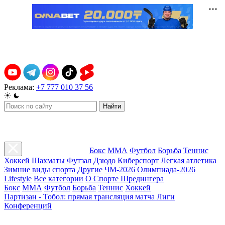
Реклама:
+7 777 010 37 56
Найти
Бокс
ММА
Футбол
Борьба
Теннис
Хоккей
Шахматы
Футзал
Дзюдо
Киберспорт
Легкая атлетика
Зимние виды спорта
Другие
ЧМ-2026
Олимпиада-2026
Lifestyle
Все категории
О Спорте Шредингера
Бокс
ММА
Футбол
Борьба
Теннис
Хоккей
Партизан - Тобол: прямая трансляция матча Лиги
Конференций