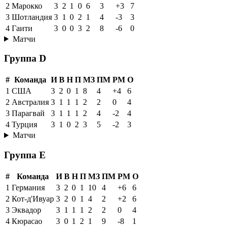
2
Марокко
3
2
1
0
6
3
+3
7
3
Шотландия
3
1
0
2
1
4
-3
3
4
Гаити
3
0
0
3
2
8
-6
0
Матчи
Группа D
#
Команда
И
В
Н
П
МЗ
ПМ
РМ
О
1
США
3
2
0
1
8
4
+4
6
2
Австралия
3
1
1
1
2
2
0
4
3
Парагвай
3
1
1
1
2
4
-2
4
4
Турция
3
1
0
2
3
5
-2
3
Матчи
Группа E
#
Команда
И
В
Н
П
МЗ
ПМ
РМ
О
1
Германия
3
2
0
1
10
4
+6
6
2
Кот-д'Ивуар
3
2
0
1
4
2
+2
6
3
Эквадор
3
1
1
1
2
2
0
4
4
Кюрасао
3
0
1
2
1
9
-8
1