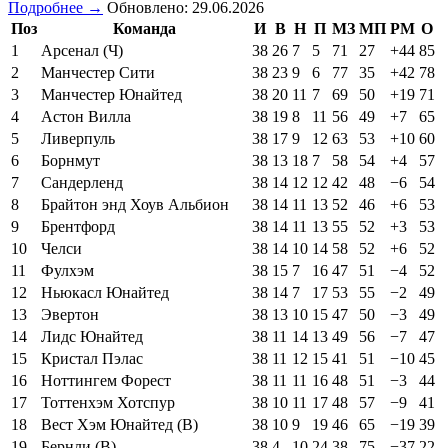
Подробнее →
Обновлено: 29.06.2026
Поз
Команда
И
В
Н
П
МЗ
МП
РМ
О
1
Арсенал (Ч)
38
26
7
5
71
27
+44
85
2
Манчестер Сити
38
23
9
6
77
35
+42
78
3
Манчестер Юнайтед
38
20
11
7
69
50
+19
71
4
Астон Вилла
38
19
8
11
56
49
+7
65
5
Ливерпуль
38
17
9
12
63
53
+10
60
6
Борнмут
38
13
18
7
58
54
+4
57
7
Сандерленд
38
14
12
12
42
48
−6
54
8
Брайтон энд Хоув Альбион
38
14
11
13
52
46
+6
53
9
Брентфорд
38
14
11
13
55
52
+3
53
10
Челси
38
14
10
14
58
52
+6
52
11
Фулхэм
38
15
7
16
47
51
−4
52
12
Ньюкасл Юнайтед
38
14
7
17
53
55
−2
49
13
Эвертон
38
13
10
15
47
50
−3
49
14
Лидс Юнайтед
38
11
14
13
49
56
−7
47
15
Кристал Пэлас
38
11
12
15
41
51
−10
45
16
Ноттингем Форест
38
11
11
16
48
51
−3
44
17
Тоттенхэм Хотспур
38
10
11
17
48
57
−9
41
18
Вест Хэм Юнайтед (В)
38
10
9
19
46
65
−19
39
19
Бернли (В)
38
4
10
24
38
75
−37
22