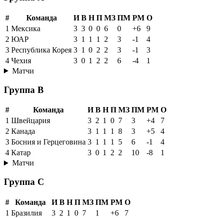
#
Команда
И
В
Н
П
МЗ
ПМ
РМ
О
1
Мексика
3
3
0
0
6
0
+6
9
2
ЮАР
3
1
1
1
2
3
-1
4
3
Республика Корея
3
1
0
2
2
3
-1
3
4
Чехия
3
0
1
2
2
6
-4
1
Матчи
Группа B
#
Команда
И
В
Н
П
МЗ
ПМ
РМ
О
1
Швейцария
3
2
1
0
7
3
+4
7
2
Канада
3
1
1
1
8
3
+5
4
3
Босния и Герцеговина
3
1
1
1
5
6
-1
4
4
Катар
3
0
1
2
2
10
-8
1
Матчи
Группа C
#
Команда
И
В
Н
П
МЗ
ПМ
РМ
О
1
Бразилия
3
2
1
0
7
1
+6
7