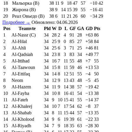
18
Мальорка (В)
38
11
9
18
47
57
−10
42
19
Жирона (В)
38
9
14
15
39
55
−16
41
20
Реал Овьедо (В)
38
6
11
21
26
60
−34
29
Подробнее →
Обновлено: 04.06.2026
Pos
Teamvte
Pld
W
D
L
GF
GA
GD
Pts
1
Al-Nassr (C)
34
28
2
4
91
28
+63
86
2
Al-Hilal
34
25
9
0
85
27
+58
84
3
Al-Ahli
34
25
6
3
71
25
+46
81
4
Al-Qadsiah
34
23
8
3
83
34
+49
77
5
Al-Ittihad
34
16
7
11
55
48
+7
55
6
Al-Taawoun
34
15
8
11
59
46
+13
53
7
Al-Ettifaq
34
14
8
12
51
55
−4
50
8
Neom
34
12
9
13
43
48
−5
45
9
Al-Hazem
34
11
9
14
38
57
−19
42
10
Al-Fayha
34
10
8
16
41
54
−13
38
11
Al-Fateh
34
9
10
15
41
55
−14
37
12
Al-Khaleej
34
10
7
17
54
62
−8
37
13
Al-Shabab
34
8
11
15
44
57
−13
35
14
Al-Kholood
34
9
6
19
39
61
−22
33
15
Al-Riyadh
34
7
9
18
35
63
−28
30