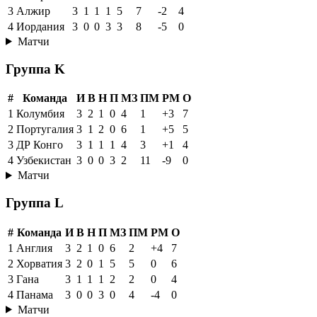
3
Алжир
3
1
1
1
5
7
-2
4
4
Иордания
3
0
0
3
3
8
-5
0
Матчи
Группа K
#
Команда
И
В
Н
П
МЗ
ПМ
РМ
О
1
Колумбия
3
2
1
0
4
1
+3
7
2
Португалия
3
1
2
0
6
1
+5
5
3
ДР Конго
3
1
1
1
4
3
+1
4
4
Узбекистан
3
0
0
3
2
11
-9
0
Матчи
Группа L
#
Команда
И
В
Н
П
МЗ
ПМ
РМ
О
1
Англия
3
2
1
0
6
2
+4
7
2
Хорватия
3
2
0
1
5
5
0
6
3
Гана
3
1
1
1
2
2
0
4
4
Панама
3
0
0
3
0
4
-4
0
Матчи