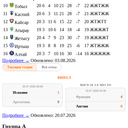
10
20
6
4
10
21
28
-7
22
ЖЖТЖЖ
Тобыл
11
20
6
3
11
21
28
-7
21
ЖЖТЖЖ
Каспий
12
20
3
11
6
15
22
-7
20
ЖТЖТТ
Кайсар
13
19
3
10
6
14
18
-4
19
ЖЖЖЖТ
Атырау
14
20
4
7
9
23
30
-7
19
ЖЖЖЖТ
Жетысу
15
19
3
8
8
19
25
-6
17
ЖТЖЖЖ
Иртыш
16
20
3
7
10
16
30
-14
16
ЖЖЖЖЖ
Алтай
Подробнее →
Обновлено: 03.08.2026
Текущая стадия
Вся сетка
ФИНАЛ
МАТЧ ЗА 3-Е МЕСТО
20.07.2026 00:00
19.07.2026 02:00
Испания
1
Франция
4
Аргентина
0
Англия
6
Подробнее →
Обновлено: 20.07.2026
Группа A