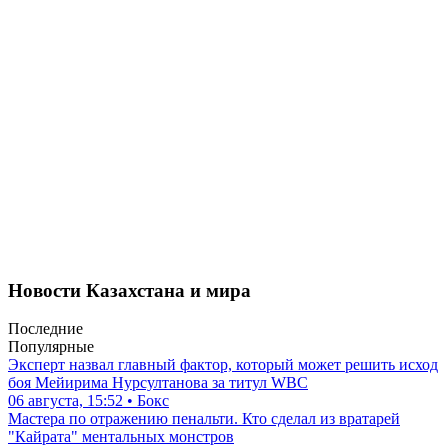
Новости Казахстана и мира
Последние
Популярные
Эксперт назвал главный фактор, который может решить исход
боя Мейирима Нурсултанова за титул WBC
06 августа, 15:52 • Бокс
Мастера по отражению пенальти. Кто сделал из вратарей
"Кайрата" ментальных монстров