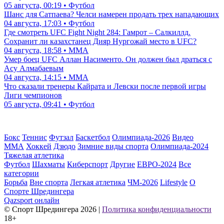
05 августа, 00:19 • Футбол
Шанс для Сатпаева? Челси намерен продать трех нападающих
04 августа, 17:03 • Футбол
Где смотреть UFC Fight Night 284: Гамрот – Салкиллд.
Сохранит ли казахстанец Дияр Нургожай место в UFC?
04 августа, 18:58 • ММА
Умер боец UFC Аллан Насименто. Он должен был драться с
Асу Алмабаевым
04 августа, 14:15 • ММА
Что сказали тренеры Кайрата и Левски после первой игры
Лиги чемпионов
05 августа, 09:41 • Футбол
Бокс
Теннис
Футзал
Баскетбол
Олимпиада-2026
Видео
ММА
Хоккей
Дзюдо
Зимние виды спорта
Олимпиада-2024
Тяжелая атлетика
Футбол
Шахматы
Киберспорт
Другие
ЕВРО-2024
Все
категории
Борьба
Вне спорта
Легкая атлетика
ЧМ-2026
Lifestyle
О
Спорте Шредингера
Qazsport онлайн
© Cпорт Шредингера 2026
|
Политика конфиденциальности
18+