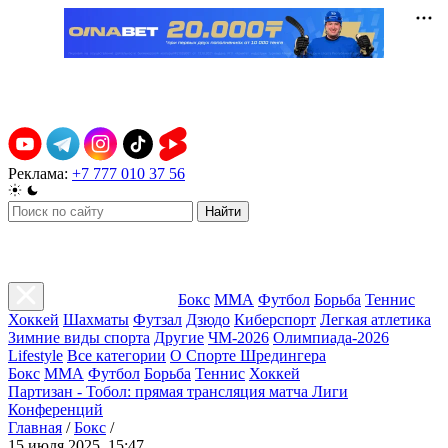
Реклама:
+7 777 010 37 56
Найти
Бокс
ММА
Футбол
Борьба
Теннис
Хоккей
Шахматы
Футзал
Дзюдо
Киберспорт
Легкая атлетика
Зимние виды спорта
Другие
ЧМ-2026
Олимпиада-2026
Lifestyle
Все категории
О Спорте Шредингера
Бокс
ММА
Футбол
Борьба
Теннис
Хоккей
Партизан - Тобол: прямая трансляция матча Лиги
Конференций
Главная
/
Бокс
/
15 июля 2025, 15:47