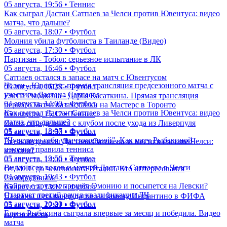
05 августа, 19:56 • Теннис
Как сыграл Дастан Сатпаев за Челси против Ювентуса: видео
матча, что дальше?
05 августа, 18:07 • Футбол
Молния убила футболиста в Таиланде (Видео)
05 августа, 17:30 • Футбол
Партизан - Тобол: серьезное испытание в ЛК
05 августа, 16:46 • Футбол
Сатпаев остался в запасе на матч с Ювентусом
Челси - Ювентус: прямая трансляция предсезонного матча с
05 августа, 16:28 • Футбол
участием Дастана Сатпаева
Елена Рыбакина - Дарья Касаткина. Прямая трансляция
04 августа, 14:00 • Футбол
первого матча казахстанки на Мастерс в Торонто
Как сыграл Дастан Сатпаев за Челси против Ювентуса: видео
05 августа, 15:12 • Теннис
матча, что дальше?
Салах определился с клубом после ухода из Ливерпуля
05 августа, 18:07 • Футбол
05 августа, 14:50 • Футбол
"Чувствую себя уничтоженной". Как матч Рыбакиной
Все конкуренты Дастана Сатпаева за место в составе Челси:
изменил правила тенниса
кто они?
05 августа, 19:56 • Теннис
05 августа, 14:00 • Футбол
Видео всех голов и матчей Дастана Сатпаева в Челси
От МЛС до чемпионата Италии. Кто интересовался
04 августа, 19:43 • Футбол
Самородовым?
Кайрат с трудом прошёл Омонию и посыпется на Левски?
05 августа, 13:12 • Футбол
Стартует третий раунд квалификации ЛЧ
Названы пять кандидатов на замену Инфантино в ФИФА
03 августа, 20:20 • Футбол
05 августа, 12:01 • Футбол
Елена Рыбакина сыграла впервые за месяц и победила. Видео
еще новости
матча