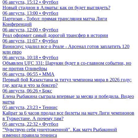
06 августа, 15:12 • Футбол
Новый стадион в Алматы: как он будет выглядеть?
06 августа, 13:00 • Футбол
Партизан - Тобол: прямая трансляция матча Лиги
Конференций
06 августа, 12:00 • Футбол
Реал оформит самый дорогой трансфер в истории
06 августа, 11:07 • Футбол
Винисиус удалил все о Реале - Арсенал готов заплатить 120
млн евро
06 августа, 10:18 • Футбол
Объявлен UFC 331: Царукян будет в со-главном событии, но
не против Оливейры
06 августа, 06:55 • ММА
Первый бой Казахстана за титул чемпиона мира в 2026 году:
где, когда и что за боксер?
06 августа, 06:26 • Бокс
Елена Рыбакина сыграла впервые за месяц и победила. Видео
матча
05 августа, 23:23 • Теннис
Кайрат за 6 часов продал все билеты на матч Лиги чемпионов
в Туркестане. А почему там?
05 августа, 22:32 • Футбол
"Чувствую себя уничтоженной". Как матч Рыбакиной
изменил правила тенниса