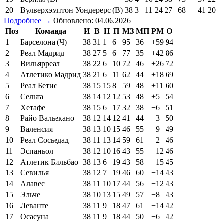
20
Вулверхэмптон Уондерерс (В)
38
3
11
24
27
68
−41
20
Подробнее →
Обновлено: 04.06.2026
Поз
Команда
И
В
Н
П
МЗ
МП
РМ
О
1
Барселона (Ч)
38
31
1
6
95
36
+59
94
2
Реал Мадрид
38
27
5
6
77
35
+42
86
3
Вильярреал
38
22
6
10
72
46
+26
72
4
Атлетико Мадрид
38
21
6
11
62
44
+18
69
5
Реал Бетис
38
15
15
8
59
48
+11
60
6
Сельта
38
14
12
12
53
48
+5
54
7
Хетафе
38
15
6
17
32
38
−6
51
8
Райо Вальекано
38
12
14
12
41
44
−3
50
9
Валенсия
38
13
10
15
46
55
−9
49
10
Реал Сосьедад
38
11
13
14
59
61
−2
46
11
Эспаньол
38
12
10
16
43
55
−12
46
12
Атлетик Бильбао
38
13
6
19
43
58
−15
45
13
Севилья
38
12
7
19
46
60
−14
43
14
Алавес
38
11
10
17
44
56
−12
43
15
Эльче
38
10
13
15
49
57
−8
43
16
Леванте
38
11
9
18
47
61
−14
42
17
Осасуна
38
11
9
18
44
50
−6
42