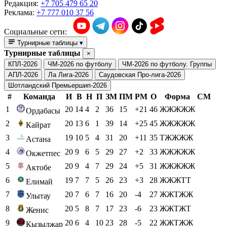
Редакция:
+7 705 479 65 20
Реклама:
+7 777 010 37 56
Социальные сети:
Турнирные таблицы
▾
Турнирные таблицы
×
КПЛ-2026
ЧМ-2026 по футболу
ЧМ-2026 по футболу. Группы
АПЛ-2026
Ла Лига-2026
Саудовская Про-лига-2026
Шотландский Премьершип-2026
#
Команда
И
В
Н
П
ЗМ
ПМ
РМ
О
Форма
СМ
1
20
14
4
2
36
15
+21
46
ЖЖЖЖЖ
Ордабасы
2
20
13
6
1
39
14
+25
45
ЖЖЖЖЖ
Кайрат
3
19
10
5
4
31
20
+11
35
ТЖЖЖЖ
Астана
4
20
9
6
5
29
27
+2
33
ЖЖЖЖЖ
Окжетпес
5
20
9
4
7
29
24
+5
31
ЖЖЖЖЖ
Актобе
6
19
7
7
5
26
23
+3
28
ЖЖЖТТ
Елимай
7
20
7
6
7
16
20
-4
27
ЖЖТЖЖ
Улытау
8
20
5
8
7
17
23
-6
23
ЖЖТЖТ
Женис
9
20
6
4
10
23
28
-5
22
ЖЖТЖЖ
Кызылжар