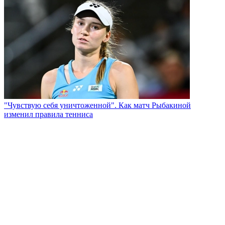
"Чувствую себя уничтоженной". Как матч Рыбакиной
изменил правила тенниса