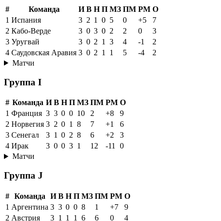
#
Команда
И
В
Н
П
МЗ
ПМ
РМ
О
1
Испания
3
2
1
0
5
0
+5
7
2
Кабо-Верде
3
0
3
0
2
2
0
3
3
Уругвай
3
0
2
1
3
4
-1
2
4
Саудовская Аравия
3
0
2
1
1
5
-4
2
Матчи
Группа I
#
Команда
И
В
Н
П
МЗ
ПМ
РМ
О
1
Франция
3
3
0
0
10
2
+8
9
2
Норвегия
3
2
0
1
8
7
+1
6
3
Сенегал
3
1
0
2
8
6
+2
3
4
Ирак
3
0
0
3
1
12
-11
0
Матчи
Группа J
#
Команда
И
В
Н
П
МЗ
ПМ
РМ
О
1
Аргентина
3
3
0
0
8
1
+7
9
2
Австрия
3
1
1
1
6
6
0
4