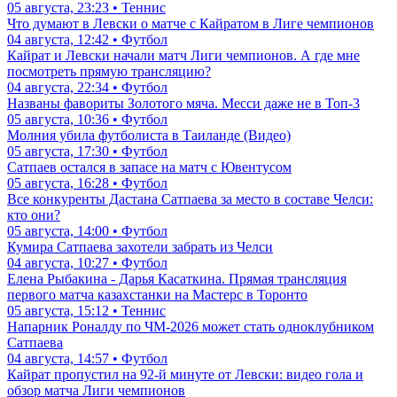
05 августа, 23:23 • Теннис
Что думают в Левски о матче с Кайратом в Лиге чемпионов
04 августа, 12:42 • Футбол
Кайрат и Левски начали матч Лиги чемпионов. А где мне
посмотреть прямую трансляцию?
04 августа, 22:34 • Футбол
Названы фавориты Золотого мяча. Месси даже не в Топ-3
05 августа, 10:36 • Футбол
Молния убила футболиста в Таиланде (Видео)
05 августа, 17:30 • Футбол
Сатпаев остался в запасе на матч с Ювентусом
05 августа, 16:28 • Футбол
Все конкуренты Дастана Сатпаева за место в составе Челси:
кто они?
05 августа, 14:00 • Футбол
Кумира Сатпаева захотели забрать из Челси
04 августа, 10:27 • Футбол
Елена Рыбакина - Дарья Касаткина. Прямая трансляция
первого матча казахстанки на Мастерс в Торонто
05 августа, 15:12 • Теннис
Напарник Роналду по ЧМ-2026 может стать одноклубником
Сатпаева
04 августа, 14:57 • Футбол
Кайрат пропустил на 92-й минуте от Левски: видео гола и
обзор матча Лиги чемпионов