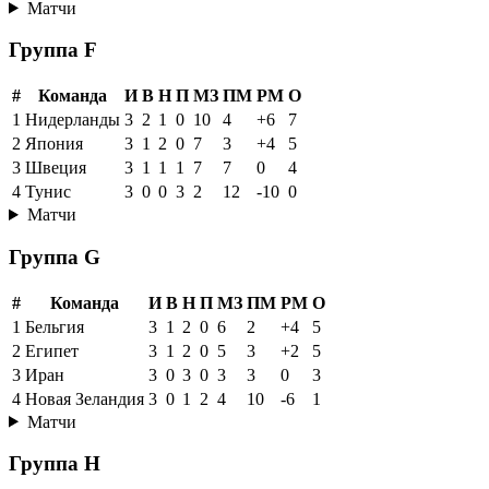
Матчи
Группа F
#
Команда
И
В
Н
П
МЗ
ПМ
РМ
О
1
Нидерланды
3
2
1
0
10
4
+6
7
2
Япония
3
1
2
0
7
3
+4
5
3
Швеция
3
1
1
1
7
7
0
4
4
Тунис
3
0
0
3
2
12
-10
0
Матчи
Группа G
#
Команда
И
В
Н
П
МЗ
ПМ
РМ
О
1
Бельгия
3
1
2
0
6
2
+4
5
2
Египет
3
1
2
0
5
3
+2
5
3
Иран
3
0
3
0
3
3
0
3
4
Новая Зеландия
3
0
1
2
4
10
-6
1
Матчи
Группа H