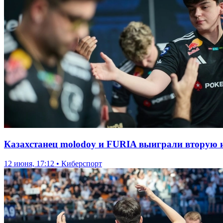
Казахстанец molodoy и FURIA выиграли вторую и
12 июня, 17:12 • Киберспорт