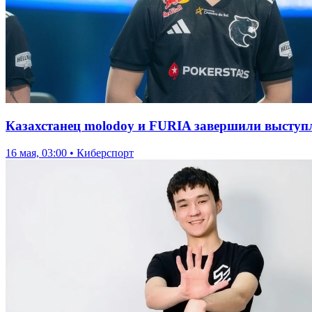
Казахстанец molodoy и FURIA завершили выступл
16 мая, 03:00 • Киберспорт