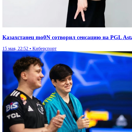
Казахстанец mo0N сотворил сенсацию на PGL Ast
15 мая, 22:52 • Киберспорт