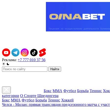
Реклама:
+7 777 010 37 56
Найти
Бокс
ММА
Футбол
Борьба
Теннис
Хок
категории
О Спорте Шредингера
Бокс
ММА
Футбол
Борьба
Теннис
Хоккей
Челси - Милан: прямая трансляция предсезонного матча с учас