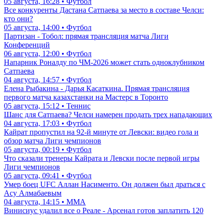
05 августа, 16:28 • Футбол
Все конкуренты Дастана Сатпаева за место в составе Челси:
кто они?
05 августа, 14:00 • Футбол
Партизан - Тобол: прямая трансляция матча Лиги
Конференций
06 августа, 12:00 • Футбол
Напарник Роналду по ЧМ-2026 может стать одноклубником
Сатпаева
04 августа, 14:57 • Футбол
Елена Рыбакина - Дарья Касаткина. Прямая трансляция
первого матча казахстанки на Мастерс в Торонто
05 августа, 15:12 • Теннис
Шанс для Сатпаева? Челси намерен продать трех нападающих
04 августа, 17:03 • Футбол
Кайрат пропустил на 92-й минуте от Левски: видео гола и
обзор матча Лиги чемпионов
05 августа, 00:19 • Футбол
Что сказали тренеры Кайрата и Левски после первой игры
Лиги чемпионов
05 августа, 09:41 • Футбол
Умер боец UFC Аллан Насименто. Он должен был драться с
Асу Алмабаевым
04 августа, 14:15 • ММА
Винисиус удалил все о Реале - Арсенал готов заплатить 120