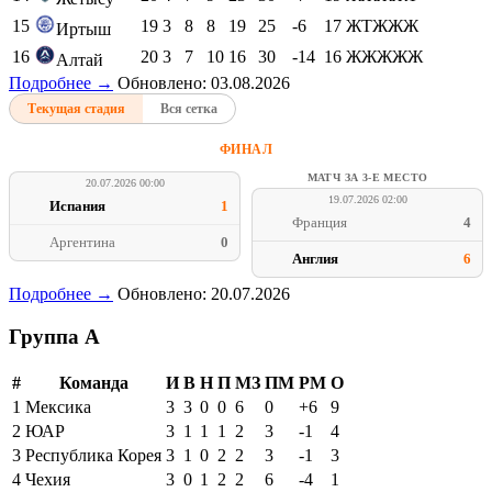
15
19
3
8
8
19
25
-6
17
ЖТЖЖЖ
Иртыш
16
20
3
7
10
16
30
-14
16
ЖЖЖЖЖ
Алтай
Подробнее →
Обновлено: 03.08.2026
Текущая стадия
Вся сетка
ФИНАЛ
МАТЧ ЗА 3-Е МЕСТО
20.07.2026 00:00
19.07.2026 02:00
Испания
1
Франция
4
Аргентина
0
Англия
6
Подробнее →
Обновлено: 20.07.2026
Группа A
#
Команда
И
В
Н
П
МЗ
ПМ
РМ
О
1
Мексика
3
3
0
0
6
0
+6
9
2
ЮАР
3
1
1
1
2
3
-1
4
3
Республика Корея
3
1
0
2
2
3
-1
3
4
Чехия
3
0
1
2
2
6
-4
1