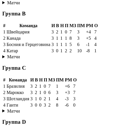
Матчи
Группа B
#
Команда
И
В
Н
П
МЗ
ПМ
РМ
О
1
Швейцария
3
2
1
0
7
3
+4
7
2
Канада
3
1
1
1
8
3
+5
4
3
Босния и Герцеговина
3
1
1
1
5
6
-1
4
4
Катар
3
0
1
2
2
10
-8
1
Матчи
Группа C
#
Команда
И
В
Н
П
МЗ
ПМ
РМ
О
1
Бразилия
3
2
1
0
7
1
+6
7
2
Марокко
3
2
1
0
6
3
+3
7
3
Шотландия
3
1
0
2
1
4
-3
3
4
Гаити
3
0
0
3
2
8
-6
0
Матчи
Группа D