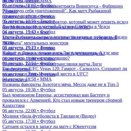
матча, что дальше?
06 августа, 19:15 • ММА
05 августа, 18:07 • Футбол
Реал близок к продлению контракта Винисиуса - Фабрицио
"Чувствую себя уничтоженной". Как матч Рыбакиной
Романо
изменил правила тенниса
06 августа, 17:08 • Футбол
05 августа, 19:56 • Теннис
Эксперт назвал главный фактор, который может решить исход
Видео всех голов и матчей Дастана Сатпаева в Челси
боя Мейирима Нурсултанова за титул WBC
04 августа, 19:43 • Футбол
06 августа, 15:52 • Бокс
Елена Рыбакина сыграла впервые за месяц и победила. Видео
Мастера по отражению пенальти. Кто сделал из вратарей
матча
"Кайрата" ментальных монстров
05 августа, 23:23 • Теннис
06 августа, 15:12 • Футбол
Кайрат и Левски начали матч Лиги чемпионов. А где мне
Новый стадион в Алматы: как он будет выглядеть?
посмотреть прямую трансляцию?
06 августа, 13:00 • Футбол
04 августа, 22:34 • Футбол
Партизан - Тобол: прямая трансляция матча Лиги
Где смотреть UFC Vegas 120: Гамрот - Салкиллд. Сохранит ли
Конференций
казахстанец Дияр Нургожай место в UFC?
06 августа, 12:00 • Футбол
04 августа, 18:58 • ММА
еще новости
Названы фавориты Золотого мяча. Месси даже не в Топ-3
05 августа, 10:36 • Футбол
Был чемпионом Европы, ассистировал ван Бастену и
провалился с Арменией. Кто стал новым тренером сборной
Казахстана
06 августа, 22:00 • Футбол
Молния убила футболиста в Таиланде (Видео)
05 августа, 17:30 • Футбол
Сатпаев остался в запасе на матч с Ювентусом