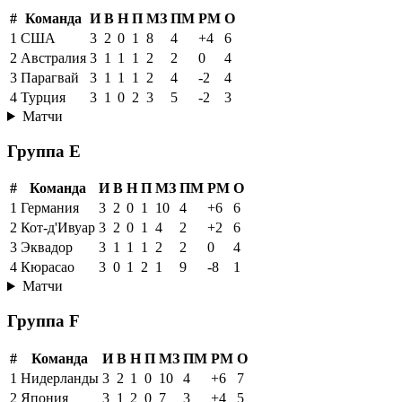
#
Команда
И
В
Н
П
МЗ
ПМ
РМ
О
1
США
3
2
0
1
8
4
+4
6
2
Австралия
3
1
1
1
2
2
0
4
3
Парагвай
3
1
1
1
2
4
-2
4
4
Турция
3
1
0
2
3
5
-2
3
Матчи
Группа E
#
Команда
И
В
Н
П
МЗ
ПМ
РМ
О
1
Германия
3
2
0
1
10
4
+6
6
2
Кот-д'Ивуар
3
2
0
1
4
2
+2
6
3
Эквадор
3
1
1
1
2
2
0
4
4
Кюрасао
3
0
1
2
1
9
-8
1
Матчи
Группа F
#
Команда
И
В
Н
П
МЗ
ПМ
РМ
О
1
Нидерланды
3
2
1
0
10
4
+6
7
2
Япония
3
1
2
0
7
3
+4
5