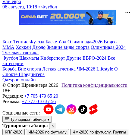
млн евро
06 августа, 10:18 • Футбол
Бокс
Теннис
Футзал
Баскетбол
Олимпиада-2026
Видео
ММА
Хоккей
Дзюдо
Зимние виды спорта
Олимпиада-2024
Тяжелая атлетика
Футбол
Шахматы
Киберспорт
Другие
ЕВРО-2024
Все
категории
Борьба
Вне спорта
Легкая атлетика
ЧМ-2026
Lifestyle
О
Спорте Шредингера
Qazsport онлайн
© Cпорт Шредингера 2026
|
Политика конфиденциальности
18+
Редакция:
+7 705 479 65 20
Реклама:
+7 777 010 37 56
Социальные сети:
Турнирные таблицы
▾
Турнирные таблицы
×
КПЛ-2026
ЧМ-2026 по футболу
ЧМ-2026 по футболу. Группы