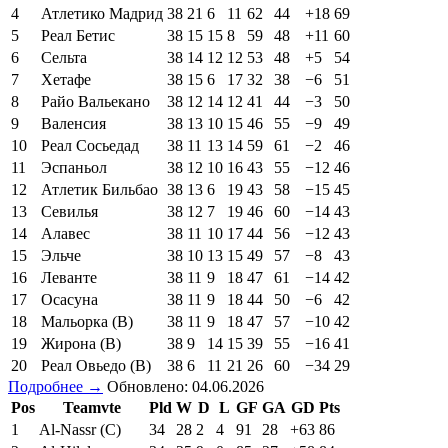
4
Атлетико Мадрид
38
21
6
11
62
44
+18
69
5
Реал Бетис
38
15
15
8
59
48
+11
60
6
Сельта
38
14
12
12
53
48
+5
54
7
Хетафе
38
15
6
17
32
38
−6
51
8
Райо Вальекано
38
12
14
12
41
44
−3
50
9
Валенсия
38
13
10
15
46
55
−9
49
10
Реал Сосьедад
38
11
13
14
59
61
−2
46
11
Эспаньол
38
12
10
16
43
55
−12
46
12
Атлетик Бильбао
38
13
6
19
43
58
−15
45
13
Севилья
38
12
7
19
46
60
−14
43
14
Алавес
38
11
10
17
44
56
−12
43
15
Эльче
38
10
13
15
49
57
−8
43
16
Леванте
38
11
9
18
47
61
−14
42
17
Осасуна
38
11
9
18
44
50
−6
42
18
Мальорка (В)
38
11
9
18
47
57
−10
42
19
Жирона (В)
38
9
14
15
39
55
−16
41
20
Реал Овьедо (В)
38
6
11
21
26
60
−34
29
Подробнее →
Обновлено: 04.06.2026
Pos
Teamvte
Pld
W
D
L
GF
GA
GD
Pts
1
Al-Nassr (C)
34
28
2
4
91
28
+63
86