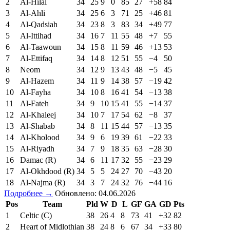
2
Al-Hilal
34
25
9
0
85
27
+58
84
3
Al-Ahli
34
25
6
3
71
25
+46
81
4
Al-Qadsiah
34
23
8
3
83
34
+49
77
5
Al-Ittihad
34
16
7
11
55
48
+7
55
6
Al-Taawoun
34
15
8
11
59
46
+13
53
7
Al-Ettifaq
34
14
8
12
51
55
−4
50
8
Neom
34
12
9
13
43
48
−5
45
9
Al-Hazem
34
11
9
14
38
57
−19
42
10
Al-Fayha
34
10
8
16
41
54
−13
38
11
Al-Fateh
34
9
10
15
41
55
−14
37
12
Al-Khaleej
34
10
7
17
54
62
−8
37
13
Al-Shabab
34
8
11
15
44
57
−13
35
14
Al-Kholood
34
9
6
19
39
61
−22
33
15
Al-Riyadh
34
7
9
18
35
63
−28
30
16
Damac (R)
34
6
11
17
32
55
−23
29
17
Al-Okhdood (R)
34
5
5
24
27
70
−43
20
18
Al-Najma (R)
34
3
7
24
32
76
−44
16
Подробнее →
Обновлено: 04.06.2026
Pos
Team
Pld
W
D
L
GF
GA
GD
Pts
1
Celtic (C)
38
26
4
8
73
41
+32
82
2
Heart of Midlothian
38
24
8
6
67
34
+33
80