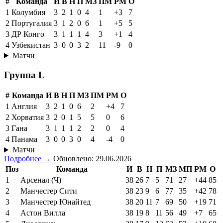
#
Команда
И
В
Н
П
МЗ
ПМ
РМ
О
1
Колумбия
3
2
1
0
4
1
+3
7
2
Португалия
3
1
2
0
6
1
+5
5
3
ДР Конго
3
1
1
1
4
3
+1
4
4
Узбекистан
3
0
0
3
2
11
-9
0
Матчи
Группа L
#
Команда
И
В
Н
П
МЗ
ПМ
РМ
О
1
Англия
3
2
1
0
6
2
+4
7
2
Хорватия
3
2
0
1
5
5
0
6
3
Гана
3
1
1
1
2
2
0
4
4
Панама
3
0
0
3
0
4
-4
0
Матчи
Подробнее →
Обновлено: 29.06.2026
Поз
Команда
И
В
Н
П
МЗ
МП
РМ
О
1
Арсенал (Ч)
38
26
7
5
71
27
+44
85
2
Манчестер Сити
38
23
9
6
77
35
+42
78
3
Манчестер Юнайтед
38
20
11
7
69
50
+19
71
4
Астон Вилла
38
19
8
11
56
49
+7
65