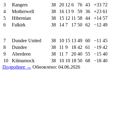
3
Rangers
38
20
12
6
76
43
+33
72
4
Motherwell
38
16
13
9
59
36
+23
61
5
Hibernian
38
15
12
11
58
44
+14
57
6
Falkirk
38
14
7
17
50
62
−12
49
7
Dundee United
38
10
15
13
49
60
−11
45
8
Dundee
38
11
9
18
42
61
−19
42
9
Aberdeen
38
11
7
20
40
55
−15
40
10
Kilmarnock
38
10
10
18
50
68
−18
40
Подробнее →
Обновлено: 04.06.2026