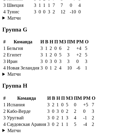
3
Швеция
3
1
1
1
7
7
0
4
4
Тунис
3
0
0
3
2
12
-10
0
Матчи
Группа G
#
Команда
И
В
Н
П
МЗ
ПМ
РМ
О
1
Бельгия
3
1
2
0
6
2
+4
5
2
Египет
3
1
2
0
5
3
+2
5
3
Иран
3
0
3
0
3
3
0
3
4
Новая Зеландия
3
0
1
2
4
10
-6
1
Матчи
Группа H
#
Команда
И
В
Н
П
МЗ
ПМ
РМ
О
1
Испания
3
2
1
0
5
0
+5
7
2
Кабо-Верде
3
0
3
0
2
2
0
3
3
Уругвай
3
0
2
1
3
4
-1
2
4
Саудовская Аравия
3
0
2
1
1
5
-4
2
Матчи