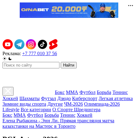
Реклама:
+7 777 010 37 56
Найти
Бокс
ММА
Футбол
Борьба
Теннис
Хоккей
Шахматы
Футзал
Дзюдо
Киберспорт
Легкая атлетика
Зимние виды спорта
Другие
ЧМ-2026
Олимпиада-2026
Lifestyle
Все категории
О Спорте Шредингера
Бокс
ММА
Футбол
Борьба
Теннис
Хоккей
Елена Рыбакина - Энн Ли. Прямая трансляция матча
казахстанки на Мастерс в Торонто