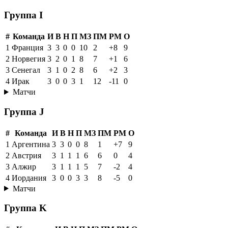
Группа I
#
Команда
И
В
Н
П
МЗ
ПМ
РМ
О
1
Франция
3
3
0
0
10
2
+8
9
2
Норвегия
3
2
0
1
8
7
+1
6
3
Сенегал
3
1
0
2
8
6
+2
3
4
Ирак
3
0
0
3
1
12
-11
0
Матчи
Группа J
#
Команда
И
В
Н
П
МЗ
ПМ
РМ
О
1
Аргентина
3
3
0
0
8
1
+7
9
2
Австрия
3
1
1
1
6
6
0
4
3
Алжир
3
1
1
1
5
7
-2
4
4
Иордания
3
0
0
3
3
8
-5
0
Матчи
Группа K