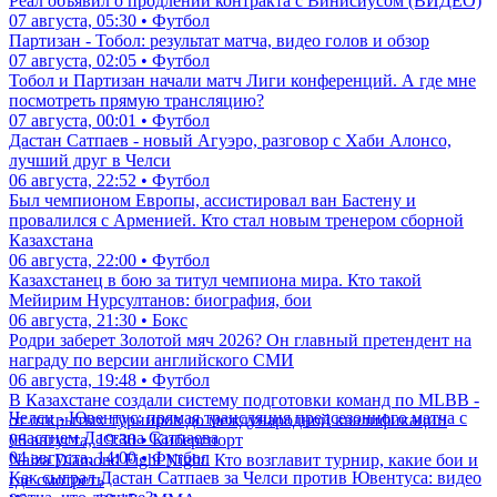
Реал объявил о продлении контракта с Винисиусом (ВИДЕО)
07 августа, 05:30 • Футбол
Партизан - Тобол: результат матча, видео голов и обзор
07 августа, 02:05 • Футбол
Тобол и Партизан начали матч Лиги конференций. А где мне
посмотреть прямую трансляцию?
07 августа, 00:01 • Футбол
Дастан Сатпаев - новый Агуэро, разговор с Хаби Алонсо,
лучший друг в Челси
06 августа, 22:52 • Футбол
Был чемпионом Европы, ассистировал ван Бастену и
провалился с Арменией. Кто стал новым тренером сборной
Казахстана
06 августа, 22:00 • Футбол
Казахстанец в бою за титул чемпиона мира. Кто такой
Мейирим Нурсултанов: биография, бои
06 августа, 21:30 • Бокс
Родри заберет Золотой мяч 2026? Он главный претендент на
награду по версии английского СМИ
06 августа, 19:48 • Футбол
В Казахстане создали систему подготовки команд по MLBB -
Челси - Ювентус: прямая трансляция предсезонного матча с
от открытых турниров до международной квалификации
участием Дастана Сатпаева
06 августа, 19:30 • Киберспорт
04 августа, 14:00 • Футбол
Naiza Diamond Fight Night. Кто возглавит турнир, какие бои и
Как сыграл Дастан Сатпаев за Челси против Ювентуса: видео
где смотреть