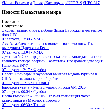
#Канат Рахимов
#Данияр Каскарауов
#UFC 319
#UFC 317
Новости Казахстана и мира
Последние
Популярные
Эксперт назвал ключ к победе Дияра Нургожая в четвертом
бою UFC
07 августа, 13:30 • ММА
Асу Алмабаев официально вошел в топовую лигу. Там
выступают Царукян и Белал
07 августа, 13:04 • ММА
Джон ван'т Схип представлен в качестве кандидата на пост
главного тренера сборной Казахстана. Его должен утвердить
Исполком КФФ
07 августа, 12:17 • Футбол
Парень Бибисары Асаубаевой выиграл медаль турнира в
США и возглавил мировой рейтинг
07 августа, 11:18 • Шахматы
Барселона увела у Реала лучшего игрока ЧМ-2026
07 августа, 09:54 • Футбол
Елена Рыбакина - Энн Ли. Прямая трансляция матча
казахстанки на Мастерс в Торонто
07 августа, 06:30 • Теннис