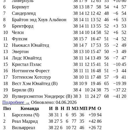
5
Ливерпуль
38
17
9
12
63
53
+10
60
6
Борнмут
38
13
18
7
58
54
+4
57
7
Сандерленд
38
14
12
12
42
48
−6
54
8
Брайтон энд Хоув Альбион
38
14
11
13
52
46
+6
53
9
Брентфорд
38
14
11
13
55
52
+3
53
10
Челси
38
14
10
14
58
52
+6
52
11
Фулхэм
38
15
7
16
47
51
−4
52
12
Ньюкасл Юнайтед
38
14
7
17
53
55
−2
49
13
Эвертон
38
13
10
15
47
50
−3
49
14
Лидс Юнайтед
38
11
14
13
49
56
−7
47
15
Кристал Пэлас
38
11
12
15
41
51
−10
45
16
Ноттингем Форест
38
11
11
16
48
51
−3
44
17
Тоттенхэм Хотспур
38
10
11
17
48
57
−9
41
18
Вест Хэм Юнайтед (В)
38
10
9
19
46
65
−19
39
19
Бернли (В)
38
4
10
24
38
75
−37
22
20
Вулверхэмптон Уондерерс (В)
38
3
11
24
27
68
−41
20
Подробнее →
Обновлено: 04.06.2026
Поз
Команда
И
В
Н
П
МЗ
МП
РМ
О
1
Барселона (Ч)
38
31
1
6
95
36
+59
94
2
Реал Мадрид
38
27
5
6
77
35
+42
86
3
Вильярреал
38
22
6
10
72
46
+26
72