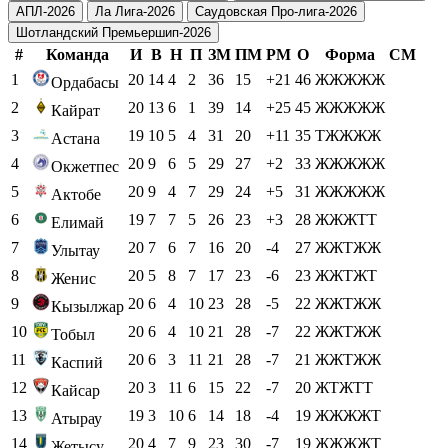
АПЛ-2026
Ла Лига-2026
Саудовская Про-лига-2026
Шотландский Премьершип-2026
#
Команда
И
В
Н
П
ЗМ
ПМ
РМ
О
Форма
СМ
1
20
14
4
2
36
15
+21
46
ЖЖЖЖЖ
Ордабасы
2
20
13
6
1
39
14
+25
45
ЖЖЖЖЖ
Кайрат
3
19
10
5
4
31
20
+11
35
ТЖЖЖЖ
Астана
4
20
9
6
5
29
27
+2
33
ЖЖЖЖЖ
Окжетпес
5
20
9
4
7
29
24
+5
31
ЖЖЖЖЖ
Актобе
6
19
7
7
5
26
23
+3
28
ЖЖЖТТ
Елимай
7
20
7
6
7
16
20
-4
27
ЖЖТЖЖ
Улытау
8
20
5
8
7
17
23
-6
23
ЖЖТЖТ
Женис
9
20
6
4
10
23
28
-5
22
ЖЖТЖЖ
Кызылжар
10
20
6
4
10
21
28
-7
22
ЖЖТЖЖ
Тобыл
11
20
6
3
11
21
28
-7
21
ЖЖТЖЖ
Каспий
12
20
3
11
6
15
22
-7
20
ЖТЖТТ
Кайсар
13
19
3
10
6
14
18
-4
19
ЖЖЖЖТ
Атырау
14
20
4
7
9
23
30
-7
19
ЖЖЖЖТ
Жетысу