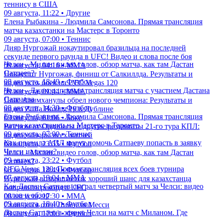
теннису в США
09 августа, 11:22 • Другие
Елена Рыбакина - Людмила Самсонова. Прямая трансляция
матча казахстанки на Мастерс в Торонто
09 августа, 07:00 • Теннис
Дияр Нургожай нокаутировал бразильца на последней
секунде первого раунда в UFC! Видео и слова после боя
Челси - Милан: видео голов, обзор матча, как там Дастан
09 августа, 04:16 • ММА
Сатпаев?
Нокаут от Нургожая, финиш от Салкиллда. Результаты и
08 августа, 18:49 • Футбол
видео всех боев на UFC Vegas 120
Челси - Джохор: прямая трансляция матча с участием Дастана
09 августа, 01:44 • ММА
Сатпаева
Пояс Алимханулы обрел нового чемпиона: Результаты и
08 августа, 14:30 • Футбол
видео Zuffa Boxing 10 в Дублине
Елена Рыбакина - Людмила Самсонова. Прямая трансляция
09 августа, 01:06 • Бокс
матча казахстанки на Мастерс в Торонто
Разгром от Ордабасы и другие результаты 21-го тура КПЛ:
09 августа, 07:00 • Теннис
видеоообзоры всех матчей
Как правила АПЛ могут помочь Сатпаеву попасть в заявку
08 августа, 23:55 • Футбол
Челси на сезон?
Челси - Милан: видео голов, обзор матча, как там Дастан
09 августа, 23:22 • Футбол
Сатпаев?
UFC Vegas 120: Прямая трансляция всех боев турнира
08 августа, 18:49 • Футбол
07 августа, 19:04 • ММА
Нургожай возвращается: хороший шанс для казахстанца
Как Дастан Сатпаев сыграл четвертый матч за Челси: видео
поправить рекорд в UFC
голов и обзор
08 августа, 17:30 • ММА
09 августа, 18:40 • Футбол
Скончался отец Лионеля Месси
Дастан Сатпаев в заявке Челси на матч с Миланом. Где
08 августа, 17:06 • Футбол