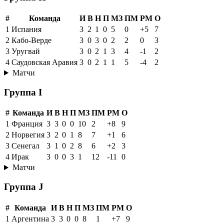
#
Команда
И
В
Н
П
МЗ
ПМ
РМ
О
1
Испания
3
2
1
0
5
0
+5
7
2
Кабо-Верде
3
0
3
0
2
2
0
3
3
Уругвай
3
0
2
1
3
4
-1
2
4
Саудовская Аравия
3
0
2
1
1
5
-4
2
Матчи
Группа I
#
Команда
И
В
Н
П
МЗ
ПМ
РМ
О
1
Франция
3
3
0
0
10
2
+8
9
2
Норвегия
3
2
0
1
8
7
+1
6
3
Сенегал
3
1
0
2
8
6
+2
3
4
Ирак
3
0
0
3
1
12
-11
0
Матчи
Группа J
#
Команда
И
В
Н
П
МЗ
ПМ
РМ
О
1
Аргентина
3
3
0
0
8
1
+7
9