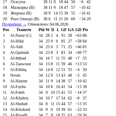
17
Осасуна
38
11
9
18
44
50
−6
42
18
Мальорка (В)
38
11
9
18
47
57
−10
42
19
Жирона (В)
38
9
14
15
39
55
−16
41
20
Реал Овьедо (В)
38
6
11
21
26
60
−34
29
Подробнее →
Обновлено: 04.06.2026
Pos
Teamvte
Pld
W
D
L
GF
GA
GD
Pts
1
Al-Nassr (C)
34
28
2
4
91
28
+63
86
2
Al-Hilal
34
25
9
0
85
27
+58
84
3
Al-Ahli
34
25
6
3
71
25
+46
81
4
Al-Qadsiah
34
23
8
3
83
34
+49
77
5
Al-Ittihad
34
16
7
11
55
48
+7
55
6
Al-Taawoun
34
15
8
11
59
46
+13
53
7
Al-Ettifaq
34
14
8
12
51
55
−4
50
8
Neom
34
12
9
13
43
48
−5
45
9
Al-Hazem
34
11
9
14
38
57
−19
42
10
Al-Fayha
34
10
8
16
41
54
−13
38
11
Al-Fateh
34
9
10
15
41
55
−14
37
12
Al-Khaleej
34
10
7
17
54
62
−8
37
13
Al-Shabab
34
8
11
15
44
57
−13
35
14
Al-Kholood
34
9
6
19
39
61
−22
33
15
Al-Riyadh
34
7
9
18
35
63
−28
30