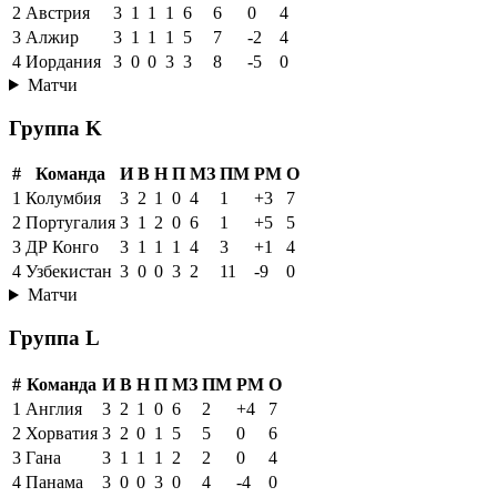
2
Австрия
3
1
1
1
6
6
0
4
3
Алжир
3
1
1
1
5
7
-2
4
4
Иордания
3
0
0
3
3
8
-5
0
Матчи
Группа K
#
Команда
И
В
Н
П
МЗ
ПМ
РМ
О
1
Колумбия
3
2
1
0
4
1
+3
7
2
Португалия
3
1
2
0
6
1
+5
5
3
ДР Конго
3
1
1
1
4
3
+1
4
4
Узбекистан
3
0
0
3
2
11
-9
0
Матчи
Группа L
#
Команда
И
В
Н
П
МЗ
ПМ
РМ
О
1
Англия
3
2
1
0
6
2
+4
7
2
Хорватия
3
2
0
1
5
5
0
6
3
Гана
3
1
1
1
2
2
0
4
4
Панама
3
0
0
3
0
4
-4
0