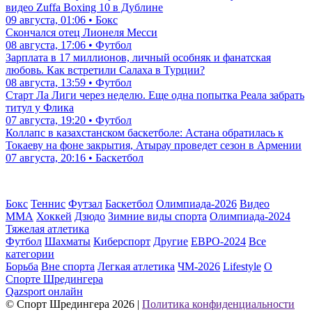
видео Zuffa Boxing 10 в Дублине
09 августа, 01:06 • Бокс
Скончался отец Лионеля Месси
08 августа, 17:06 • Футбол
Зарплата в 17 миллионов, личный особняк и фанатская
любовь. Как встретили Салаха в Турции?
08 августа, 13:59 • Футбол
Старт Ла Лиги через неделю. Еще одна попытка Реала забрать
титул у Флика
07 августа, 19:20 • Футбол
Коллапс в казахстанском баскетболе: Астана обратилась к
Токаеву на фоне закрытия, Атырау проведет сезон в Армении
07 августа, 20:16 • Баскетбол
Бокс
Теннис
Футзал
Баскетбол
Олимпиада-2026
Видео
ММА
Хоккей
Дзюдо
Зимние виды спорта
Олимпиада-2024
Тяжелая атлетика
Футбол
Шахматы
Киберспорт
Другие
ЕВРО-2024
Все
категории
Борьба
Вне спорта
Легкая атлетика
ЧМ-2026
Lifestyle
О
Спорте Шредингера
Qazsport онлайн
© Cпорт Шредингера 2026
|
Политика конфиденциальности