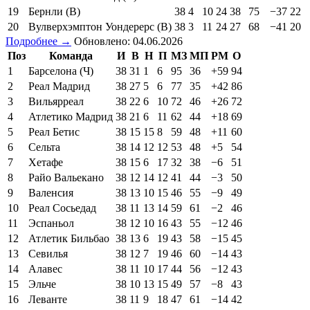
19
Бернли (В)
38
4
10
24
38
75
−37
22
20
Вулверхэмптон Уондерерс (В)
38
3
11
24
27
68
−41
20
Подробнее →
Обновлено: 04.06.2026
Поз
Команда
И
В
Н
П
МЗ
МП
РМ
О
1
Барселона (Ч)
38
31
1
6
95
36
+59
94
2
Реал Мадрид
38
27
5
6
77
35
+42
86
3
Вильярреал
38
22
6
10
72
46
+26
72
4
Атлетико Мадрид
38
21
6
11
62
44
+18
69
5
Реал Бетис
38
15
15
8
59
48
+11
60
6
Сельта
38
14
12
12
53
48
+5
54
7
Хетафе
38
15
6
17
32
38
−6
51
8
Райо Вальекано
38
12
14
12
41
44
−3
50
9
Валенсия
38
13
10
15
46
55
−9
49
10
Реал Сосьедад
38
11
13
14
59
61
−2
46
11
Эспаньол
38
12
10
16
43
55
−12
46
12
Атлетик Бильбао
38
13
6
19
43
58
−15
45
13
Севилья
38
12
7
19
46
60
−14
43
14
Алавес
38
11
10
17
44
56
−12
43
15
Эльче
38
10
13
15
49
57
−8
43
16
Леванте
38
11
9
18
47
61
−14
42