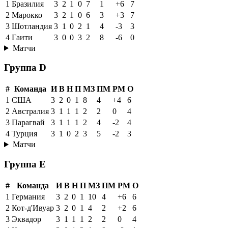
1
Бразилия
3
2
1
0
7
1
+6
7
2
Марокко
3
2
1
0
6
3
+3
7
3
Шотландия
3
1
0
2
1
4
-3
3
4
Гаити
3
0
0
3
2
8
-6
0
Матчи
Группа D
#
Команда
И
В
Н
П
МЗ
ПМ
РМ
О
1
США
3
2
0
1
8
4
+4
6
2
Австралия
3
1
1
1
2
2
0
4
3
Парагвай
3
1
1
1
2
4
-2
4
4
Турция
3
1
0
2
3
5
-2
3
Матчи
Группа E
#
Команда
И
В
Н
П
МЗ
ПМ
РМ
О
1
Германия
3
2
0
1
10
4
+6
6
2
Кот-д'Ивуар
3
2
0
1
4
2
+2
6
3
Эквадор
3
1
1
1
2
2
0
4