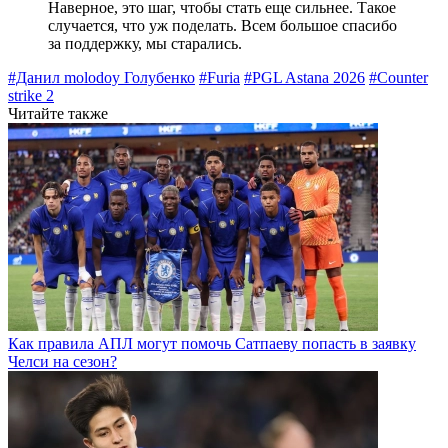
Наверное, это шаг, чтобы стать еще сильнее. Такое
случается, что уж поделать. Всем большое спасибо
за поддержку, мы старались.
#Данил molodoy Голубенко
#Furia
#PGL Astana 2026
#Counter
strike 2
Читайте также
Как правила АПЛ могут помочь Сатпаеву попасть в заявку
Челси на сезон?