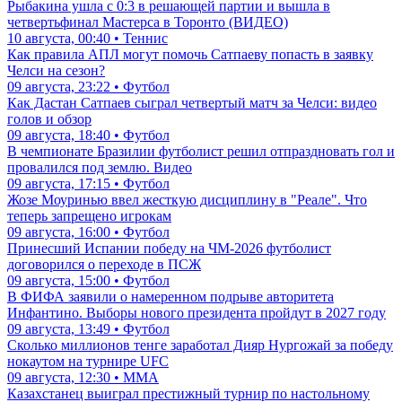
Рыбакина ушла с 0:3 в решающей партии и вышла в
четвертьфинал Мастерса в Торонто (ВИДЕО)
10 августа, 00:40 • Теннис
Как правила АПЛ могут помочь Сатпаеву попасть в заявку
Челси на сезон?
09 августа, 23:22 • Футбол
Как Дастан Сатпаев сыграл четвертый матч за Челси: видео
голов и обзор
09 августа, 18:40 • Футбол
В чемпионате Бразилии футболист решил отпраздновать гол и
провалился под землю. Видео
09 августа, 17:15 • Футбол
Жозе Моуринью ввел жесткую дисциплину в "Реале". Что
теперь запрещено игрокам
09 августа, 16:00 • Футбол
Принесший Испании победу на ЧМ-2026 футболист
договорился о переходе в ПСЖ
09 августа, 15:00 • Футбол
В ФИФА заявили о намеренном подрыве авторитета
Инфантино. Выборы нового президента пройдут в 2027 году
09 августа, 13:49 • Футбол
Сколько миллионов тенге заработал Дияр Нургожай за победу
нокаутом на турнире UFC
09 августа, 12:30 • ММА
Казахстанец выиграл престижный турнир по настольному