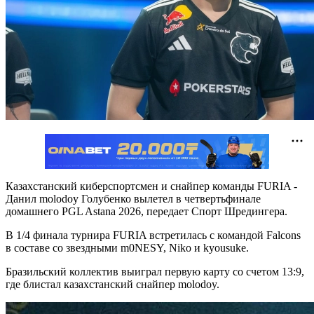
Казахстанский киберспортсмен и снайпер команды FURIA -
Данил molodoy Голубенко вылетел в четвертьфинале
домашнего PGL Astana 2026, передает Спорт Шредингера.
В 1/4 финала турнира FURIA встретилась с командой Falcons
в составе со звездными m0NESY, Niko и kyousuke.
Бразильский коллектив выиграл первую карту со счетом 13:9,
где блистал казахстанский снайпер molodoy.