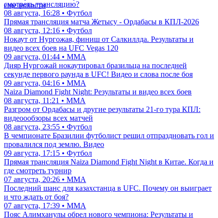
смотреть трансляцию?
еще новости
08 августа, 16:28 • Футбол
Прямая трансляция матча Жетысу - Ордабасы в КПЛ-2026
08 августа, 12:16 • Футбол
Нокаут от Нургожая, финиш от Салкиллда. Результаты и
видео всех боев на UFC Vegas 120
09 августа, 01:44 • ММА
Дияр Нургожай нокаутировал бразильца на последней
секунде первого раунда в UFC! Видео и слова после боя
09 августа, 04:16 • ММА
Naiza Diamond Fight Night: Результаты и видео всех боев
08 августа, 11:21 • ММА
Разгром от Ордабасы и другие результаты 21-го тура КПЛ:
видеоообзоры всех матчей
08 августа, 23:55 • Футбол
В чемпионате Бразилии футболист решил отпраздновать гол и
провалился под землю. Видео
09 августа, 17:15 • Футбол
Прямая трансляция Naiza Diamond Fight Night в Китае. Когда и
где смотреть турнир
07 августа, 20:26 • ММА
Последний шанс для казахстанца в UFC. Почему он выиграет
и что ждать от боя?
07 августа, 17:39 • ММА
Пояс Алимханулы обрел нового чемпиона: Результаты и