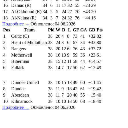
16
Damac (R)
34
6
11
17
32
55
−23
29
17
Al-Okhdood (R)
34
5
5
24
27
70
−43
20
18
Al-Najma (R)
34
3
7
24
32
76
−44
16
Подробнее →
Обновлено: 04.06.2026
Pos
Team
Pld
W
D
L
GF
GA
GD
Pts
1
Celtic (C)
38
26
4
8
73
41
+32
82
2
Heart of Midlothian
38
24
8
6
67
34
+33
80
3
Rangers
38
20
12
6
76
43
+33
72
4
Motherwell
38
16
13
9
59
36
+23
61
5
Hibernian
38
15
12
11
58
44
+14
57
6
Falkirk
38
14
7
17
50
62
−12
49
7
Dundee United
38
10
15
13
49
60
−11
45
8
Dundee
38
11
9
18
42
61
−19
42
9
Aberdeen
38
11
7
20
40
55
−15
40
10
Kilmarnock
38
10
10
18
50
68
−18
40
Подробнее →
Обновлено: 04.06.2026