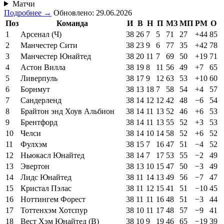
Матчи
Подробнее →
Обновлено: 29.06.2026
Поз
Команда
И
В
Н
П
МЗ
МП
РМ
О
1
Арсенал (Ч)
38
26
7
5
71
27
+44
85
2
Манчестер Сити
38
23
9
6
77
35
+42
78
3
Манчестер Юнайтед
38
20
11
7
69
50
+19
71
4
Астон Вилла
38
19
8
11
56
49
+7
65
5
Ливерпуль
38
17
9
12
63
53
+10
60
6
Борнмут
38
13
18
7
58
54
+4
57
7
Сандерленд
38
14
12
12
42
48
−6
54
8
Брайтон энд Хоув Альбион
38
14
11
13
52
46
+6
53
9
Брентфорд
38
14
11
13
55
52
+3
53
10
Челси
38
14
10
14
58
52
+6
52
11
Фулхэм
38
15
7
16
47
51
−4
52
12
Ньюкасл Юнайтед
38
14
7
17
53
55
−2
49
13
Эвертон
38
13
10
15
47
50
−3
49
14
Лидс Юнайтед
38
11
14
13
49
56
−7
47
15
Кристал Пэлас
38
11
12
15
41
51
−10
45
16
Ноттингем Форест
38
11
11
16
48
51
−3
44
17
Тоттенхэм Хотспур
38
10
11
17
48
57
−9
41
18
Вест Хэм Юнайтед (В)
38
10
9
19
46
65
−19
39