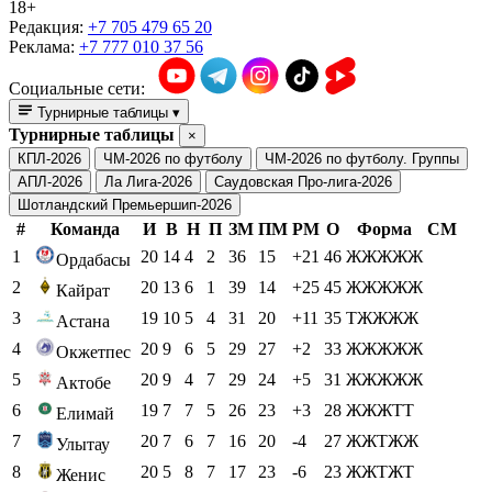
18+
Редакция:
+7 705 479 65 20
Реклама:
+7 777 010 37 56
Социальные сети:
Турнирные таблицы
▾
Турнирные таблицы
×
КПЛ-2026
ЧМ-2026 по футболу
ЧМ-2026 по футболу. Группы
АПЛ-2026
Ла Лига-2026
Саудовская Про-лига-2026
Шотландский Премьершип-2026
#
Команда
И
В
Н
П
ЗМ
ПМ
РМ
О
Форма
СМ
1
20
14
4
2
36
15
+21
46
ЖЖЖЖЖ
Ордабасы
2
20
13
6
1
39
14
+25
45
ЖЖЖЖЖ
Кайрат
3
19
10
5
4
31
20
+11
35
ТЖЖЖЖ
Астана
4
20
9
6
5
29
27
+2
33
ЖЖЖЖЖ
Окжетпес
5
20
9
4
7
29
24
+5
31
ЖЖЖЖЖ
Актобе
6
19
7
7
5
26
23
+3
28
ЖЖЖТТ
Елимай
7
20
7
6
7
16
20
-4
27
ЖЖТЖЖ
Улытау
8
20
5
8
7
17
23
-6
23
ЖЖТЖТ
Женис