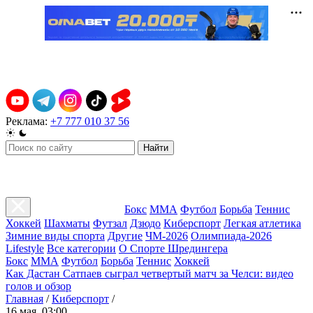
Реклама:
+7 777 010 37 56
Найти
Бокс
ММА
Футбол
Борьба
Теннис
Хоккей
Шахматы
Футзал
Дзюдо
Киберспорт
Легкая атлетика
Зимние виды спорта
Другие
ЧМ-2026
Олимпиада-2026
Lifestyle
Все категории
О Спорте Шредингера
Бокс
ММА
Футбол
Борьба
Теннис
Хоккей
Как Дастан Сатпаев сыграл четвертый матч за Челси: видео
голов и обзор
Главная
/
Киберспорт
/
16 мая, 03:00