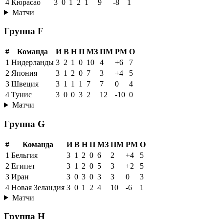
4
Кюрасао
3
0
1
2
1
9
-8
1
Матчи
Группа F
#
Команда
И
В
Н
П
МЗ
ПМ
РМ
О
1
Нидерланды
3
2
1
0
10
4
+6
7
2
Япония
3
1
2
0
7
3
+4
5
3
Швеция
3
1
1
1
7
7
0
4
4
Тунис
3
0
0
3
2
12
-10
0
Матчи
Группа G
#
Команда
И
В
Н
П
МЗ
ПМ
РМ
О
1
Бельгия
3
1
2
0
6
2
+4
5
2
Египет
3
1
2
0
5
3
+2
5
3
Иран
3
0
3
0
3
3
0
3
4
Новая Зеландия
3
0
1
2
4
10
-6
1
Матчи
Группа H