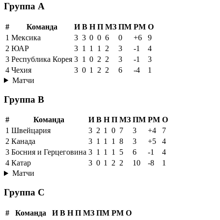
Группа A
#
Команда
И
В
Н
П
МЗ
ПМ
РМ
О
1
Мексика
3
3
0
0
6
0
+6
9
2
ЮАР
3
1
1
1
2
3
-1
4
3
Республика Корея
3
1
0
2
2
3
-1
3
4
Чехия
3
0
1
2
2
6
-4
1
Матчи
Группа B
#
Команда
И
В
Н
П
МЗ
ПМ
РМ
О
1
Швейцария
3
2
1
0
7
3
+4
7
2
Канада
3
1
1
1
8
3
+5
4
3
Босния и Герцеговина
3
1
1
1
5
6
-1
4
4
Катар
3
0
1
2
2
10
-8
1
Матчи
Группа C
#
Команда
И
В
Н
П
МЗ
ПМ
РМ
О