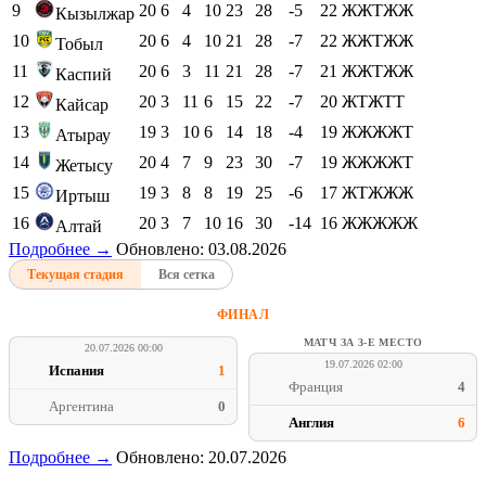
9
20
6
4
10
23
28
-5
22
ЖЖТЖЖ
Кызылжар
10
20
6
4
10
21
28
-7
22
ЖЖТЖЖ
Тобыл
11
20
6
3
11
21
28
-7
21
ЖЖТЖЖ
Каспий
12
20
3
11
6
15
22
-7
20
ЖТЖТТ
Кайсар
13
19
3
10
6
14
18
-4
19
ЖЖЖЖТ
Атырау
14
20
4
7
9
23
30
-7
19
ЖЖЖЖТ
Жетысу
15
19
3
8
8
19
25
-6
17
ЖТЖЖЖ
Иртыш
16
20
3
7
10
16
30
-14
16
ЖЖЖЖЖ
Алтай
Подробнее →
Обновлено: 03.08.2026
Текущая стадия
Вся сетка
ФИНАЛ
МАТЧ ЗА 3-Е МЕСТО
20.07.2026 00:00
19.07.2026 02:00
Испания
1
Франция
4
Аргентина
0
Англия
6
Подробнее →
Обновлено: 20.07.2026