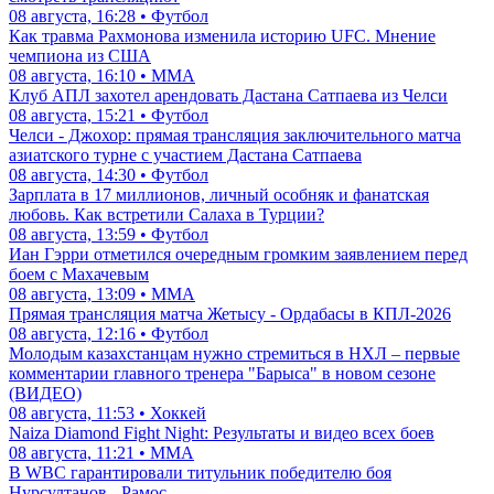
08 августа, 16:28 • Футбол
Как травма Рахмонова изменила историю UFC. Мнение
чемпиона из США
08 августа, 16:10 • ММА
Клуб АПЛ захотел арендовать Дастана Сатпаева из Челси
08 августа, 15:21 • Футбол
Челси - Джохор: прямая трансляция заключительного матча
азиатского турне с участием Дастана Сатпаева
08 августа, 14:30 • Футбол
Зарплата в 17 миллионов, личный особняк и фанатская
любовь. Как встретили Салаха в Турции?
08 августа, 13:59 • Футбол
Иан Гэрри отметился очередным громким заявлением перед
боем с Махачевым
08 августа, 13:09 • ММА
Прямая трансляция матча Жетысу - Ордабасы в КПЛ-2026
08 августа, 12:16 • Футбол
Молодым казахстанцам нужно стремиться в НХЛ – первые
комментарии главного тренера "Барыса" в новом сезоне
(ВИДЕО)
08 августа, 11:53 • Хоккей
Naiza Diamond Fight Night: Результаты и видео всех боев
08 августа, 11:21 • ММА
В WBC гарантировали титульник победителю боя
Нурсултанов - Рамос