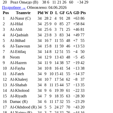
20
Реал Овьедо (В)
38
6
11
21
26
60
−34
29
Подробнее →
Обновлено: 04.06.2026
Pos
Teamvte
Pld
W
D
L
GF
GA
GD
Pts
1
Al-Nassr (C)
34
28
2
4
91
28
+63
86
2
Al-Hilal
34
25
9
0
85
27
+58
84
3
Al-Ahli
34
25
6
3
71
25
+46
81
4
Al-Qadsiah
34
23
8
3
83
34
+49
77
5
Al-Ittihad
34
16
7
11
55
48
+7
55
6
Al-Taawoun
34
15
8
11
59
46
+13
53
7
Al-Ettifaq
34
14
8
12
51
55
−4
50
8
Neom
34
12
9
13
43
48
−5
45
9
Al-Hazem
34
11
9
14
38
57
−19
42
10
Al-Fayha
34
10
8
16
41
54
−13
38
11
Al-Fateh
34
9
10
15
41
55
−14
37
12
Al-Khaleej
34
10
7
17
54
62
−8
37
13
Al-Shabab
34
8
11
15
44
57
−13
35
14
Al-Kholood
34
9
6
19
39
61
−22
33
15
Al-Riyadh
34
7
9
18
35
63
−28
30
16
Damac (R)
34
6
11
17
32
55
−23
29
17
Al-Okhdood (R)
34
5
5
24
27
70
−43
20
18
Al-Najma (R)
34
3
7
24
32
76
−44
16