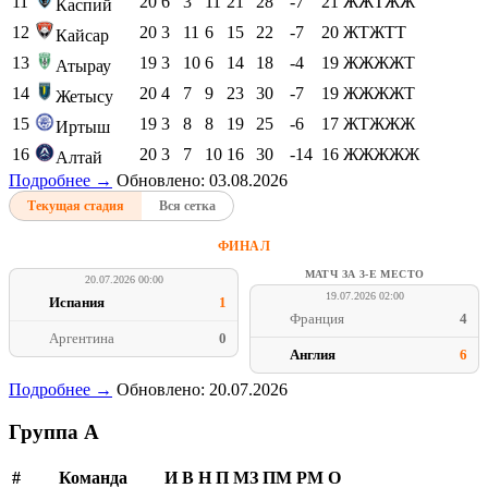
11
20
6
3
11
21
28
-7
21
ЖЖТЖЖ
Каспий
12
20
3
11
6
15
22
-7
20
ЖТЖТТ
Кайсар
13
19
3
10
6
14
18
-4
19
ЖЖЖЖТ
Атырау
14
20
4
7
9
23
30
-7
19
ЖЖЖЖТ
Жетысу
15
19
3
8
8
19
25
-6
17
ЖТЖЖЖ
Иртыш
16
20
3
7
10
16
30
-14
16
ЖЖЖЖЖ
Алтай
Подробнее →
Обновлено: 03.08.2026
Текущая стадия
Вся сетка
ФИНАЛ
МАТЧ ЗА 3-Е МЕСТО
20.07.2026 00:00
19.07.2026 02:00
Испания
1
Франция
4
Аргентина
0
Англия
6
Подробнее →
Обновлено: 20.07.2026
Группа A
#
Команда
И
В
Н
П
МЗ
ПМ
РМ
О