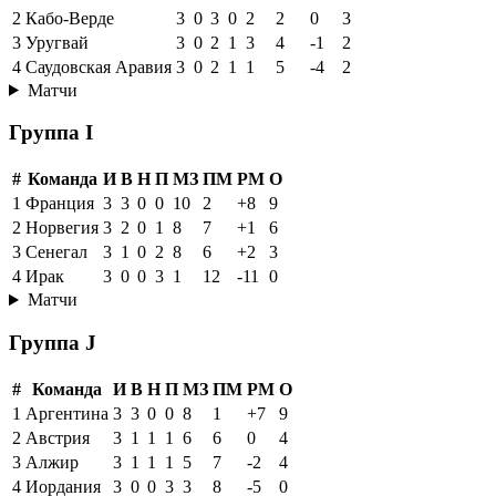
2
Кабо-Верде
3
0
3
0
2
2
0
3
3
Уругвай
3
0
2
1
3
4
-1
2
4
Саудовская Аравия
3
0
2
1
1
5
-4
2
Матчи
Группа I
#
Команда
И
В
Н
П
МЗ
ПМ
РМ
О
1
Франция
3
3
0
0
10
2
+8
9
2
Норвегия
3
2
0
1
8
7
+1
6
3
Сенегал
3
1
0
2
8
6
+2
3
4
Ирак
3
0
0
3
1
12
-11
0
Матчи
Группа J
#
Команда
И
В
Н
П
МЗ
ПМ
РМ
О
1
Аргентина
3
3
0
0
8
1
+7
9
2
Австрия
3
1
1
1
6
6
0
4
3
Алжир
3
1
1
1
5
7
-2
4
4
Иордания
3
0
0
3
3
8
-5
0