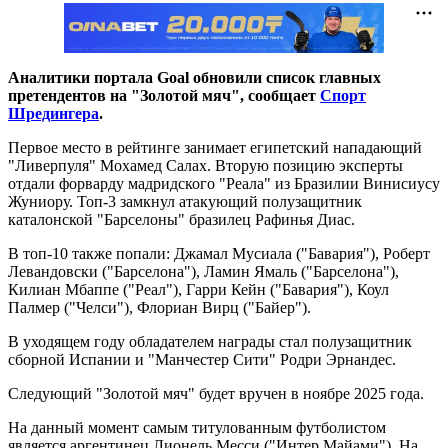
Аналитики портала Goal обновили список главных
претендентов на "Золотой мяч", сообщает
Спорт
Шредингера
.
Первое место в рейтинге занимает египетский нападающий
"Ливерпуля" Мохамед Салах. Вторую позицию эксперты
отдали форварду мадридского "Реала" из Бразилии Винисиусу
Жуниору. Топ-3 замкнул атакующий полузащитник
каталонской "Барселоны" бразилец Рафинья Диас.
В топ-10 также попали: Джамал Мусиала ("Бавария"), Роберт
Левандовски ("Барселона"), Ламин Ямаль ("Барселона"),
Килиан Мбаппе ("Реал"), Гарри Кейн ("Бавария"), Коул
Палмер ("Челси"), Флориан Вирц ("Байер").
В уходящем году обладателем награды стал полузащитник
сборной Испании и "Манчестер Сити" Родри Эрнандес.
Следующий "Золотой мяч" будет вручен в ноябре 2025 года.
На данный момент самым титулованным футболистом
является аргентинец Лионель Месси ("Интер Майами"). На