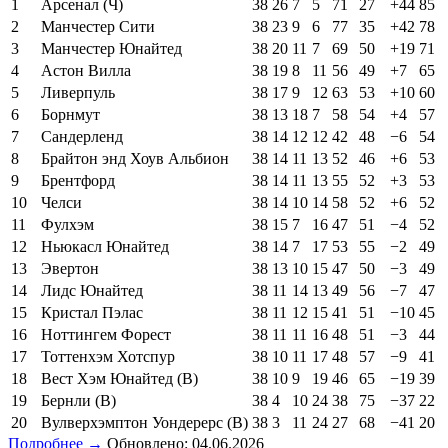
1
Арсенал (Ч)
38
26
7
5
71
27
+44
85
2
Манчестер Сити
38
23
9
6
77
35
+42
78
3
Манчестер Юнайтед
38
20
11
7
69
50
+19
71
4
Астон Вилла
38
19
8
11
56
49
+7
65
5
Ливерпуль
38
17
9
12
63
53
+10
60
6
Борнмут
38
13
18
7
58
54
+4
57
7
Сандерленд
38
14
12
12
42
48
−6
54
8
Брайтон энд Хоув Альбион
38
14
11
13
52
46
+6
53
9
Брентфорд
38
14
11
13
55
52
+3
53
10
Челси
38
14
10
14
58
52
+6
52
11
Фулхэм
38
15
7
16
47
51
−4
52
12
Ньюкасл Юнайтед
38
14
7
17
53
55
−2
49
13
Эвертон
38
13
10
15
47
50
−3
49
14
Лидс Юнайтед
38
11
14
13
49
56
−7
47
15
Кристал Пэлас
38
11
12
15
41
51
−10
45
16
Ноттингем Форест
38
11
11
16
48
51
−3
44
17
Тоттенхэм Хотспур
38
10
11
17
48
57
−9
41
18
Вест Хэм Юнайтед (В)
38
10
9
19
46
65
−19
39
19
Бернли (В)
38
4
10
24
38
75
−37
22
20
Вулверхэмптон Уондерерс (В)
38
3
11
24
27
68
−41
20
Подробнее →
Обновлено: 04.06.2026