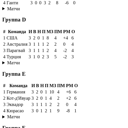
4
Гаити
3
0
0
3
2
8
-6
0
Матчи
Группа D
#
Команда
И
В
Н
П
МЗ
ПМ
РМ
О
1
США
3
2
0
1
8
4
+4
6
2
Австралия
3
1
1
1
2
2
0
4
3
Парагвай
3
1
1
1
2
4
-2
4
4
Турция
3
1
0
2
3
5
-2
3
Матчи
Группа E
#
Команда
И
В
Н
П
МЗ
ПМ
РМ
О
1
Германия
3
2
0
1
10
4
+6
6
2
Кот-д'Ивуар
3
2
0
1
4
2
+2
6
3
Эквадор
3
1
1
1
2
2
0
4
4
Кюрасао
3
0
1
2
1
9
-8
1
Матчи
Группа F