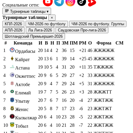
Социальные сети:
Турнирные таблицы
▾
Турнирные таблицы
×
КПЛ-2026
ЧМ-2026 по футболу
ЧМ-2026 по футболу. Группы
АПЛ-2026
Ла Лига-2026
Саудовская Про-лига-2026
Шотландский Премьершип-2026
#
Команда
И
В
Н
П
ЗМ
ПМ
РМ
О
Форма
СМ
1
20
14
4
2
36
15
+21
46
ЖЖЖЖЖ
Ордабасы
2
20
13
6
1
39
14
+25
45
ЖЖЖЖЖ
Кайрат
3
19
10
5
4
31
20
+11
35
ТЖЖЖЖ
Астана
4
20
9
6
5
29
27
+2
33
ЖЖЖЖЖ
Окжетпес
5
20
9
4
7
29
24
+5
31
ЖЖЖЖЖ
Актобе
6
19
7
7
5
26
23
+3
28
ЖЖЖТТ
Елимай
7
20
7
6
7
16
20
-4
27
ЖЖТЖЖ
Улытау
8
20
5
8
7
17
23
-6
23
ЖЖТЖТ
Женис
9
20
6
4
10
23
28
-5
22
ЖЖТЖЖ
Кызылжар
10
20
6
4
10
21
28
-7
22
ЖЖТЖЖ
Тобыл