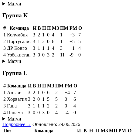
Матчи
Группа K
#
Команда
И
В
Н
П
МЗ
ПМ
РМ
О
1
Колумбия
3
2
1
0
4
1
+3
7
2
Португалия
3
1
2
0
6
1
+5
5
3
ДР Конго
3
1
1
1
4
3
+1
4
4
Узбекистан
3
0
0
3
2
11
-9
0
Матчи
Группа L
#
Команда
И
В
Н
П
МЗ
ПМ
РМ
О
1
Англия
3
2
1
0
6
2
+4
7
2
Хорватия
3
2
0
1
5
5
0
6
3
Гана
3
1
1
1
2
2
0
4
4
Панама
3
0
0
3
0
4
-4
0
Матчи
Подробнее →
Обновлено: 29.06.2026
Поз
Команда
И
В
Н
П
МЗ
МП
РМ
О