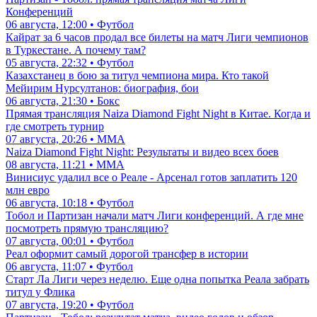
Конференций
06 августа, 12:00 • Футбол
Кайрат за 6 часов продал все билеты на матч Лиги чемпионов
в Туркестане. А почему там?
05 августа, 22:32 • Футбол
Казахстанец в бою за титул чемпиона мира. Кто такой
Мейирим Нурсултанов: биография, бои
06 августа, 21:30 • Бокс
Прямая трансляция Naiza Diamond Fight Night в Китае. Когда и
где смотреть турнир
07 августа, 20:26 • ММА
Naiza Diamond Fight Night: Результаты и видео всех боев
08 августа, 11:21 • ММА
Винисиус удалил все о Реале - Арсенал готов заплатить 120
млн евро
06 августа, 10:18 • Футбол
Тобол и Партизан начали матч Лиги конференций. А где мне
посмотреть прямую трансляцию?
07 августа, 00:01 • Футбол
Реал оформит самый дорогой трансфер в истории
06 августа, 11:07 • Футбол
Старт Ла Лиги через неделю. Еще одна попытка Реала забрать
титул у Флика
07 августа, 19:20 • Футбол