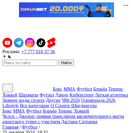
Реклама:
+7 777 010 37 56
Найти
Бокс
ММА
Футбол
Борьба
Теннис
Хоккей
Шахматы
Футзал
Дзюдо
Киберспорт
Легкая атлетика
Зимние виды спорта
Другие
ЧМ-2026
Олимпиада-2026
Lifestyle
Все категории
О Спорте Шредингера
Бокс
ММА
Футбол
Борьба
Теннис
Хоккей
Челси - Джохор: прямая трансляция заключительного матча
азиатского турне с участием Дастана Сатпаева
Главная
/
Футбол
/
25 декабря 2024, 18:32