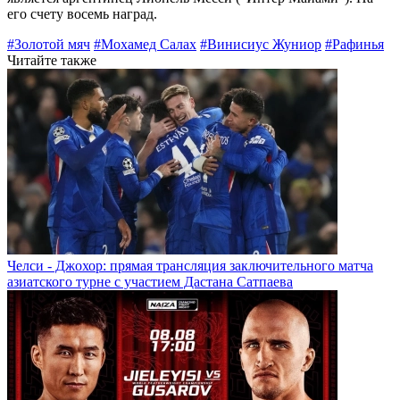
его счету восемь наград.
#Золотой мяч
#Мохамед Салах
#Винисиус Жуниор
#Рафинья
Читайте также
Челси - Джохор: прямая трансляция заключительного матча
азиатского турне с участием Дастана Сатпаева