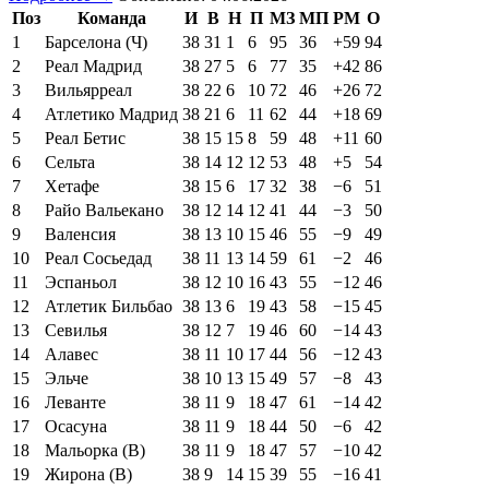
Поз
Команда
И
В
Н
П
МЗ
МП
РМ
О
1
Барселона (Ч)
38
31
1
6
95
36
+59
94
2
Реал Мадрид
38
27
5
6
77
35
+42
86
3
Вильярреал
38
22
6
10
72
46
+26
72
4
Атлетико Мадрид
38
21
6
11
62
44
+18
69
5
Реал Бетис
38
15
15
8
59
48
+11
60
6
Сельта
38
14
12
12
53
48
+5
54
7
Хетафе
38
15
6
17
32
38
−6
51
8
Райо Вальекано
38
12
14
12
41
44
−3
50
9
Валенсия
38
13
10
15
46
55
−9
49
10
Реал Сосьедад
38
11
13
14
59
61
−2
46
11
Эспаньол
38
12
10
16
43
55
−12
46
12
Атлетик Бильбао
38
13
6
19
43
58
−15
45
13
Севилья
38
12
7
19
46
60
−14
43
14
Алавес
38
11
10
17
44
56
−12
43
15
Эльче
38
10
13
15
49
57
−8
43
16
Леванте
38
11
9
18
47
61
−14
42
17
Осасуна
38
11
9
18
44
50
−6
42
18
Мальорка (В)
38
11
9
18
47
57
−10
42
19
Жирона (В)
38
9
14
15
39
55
−16
41