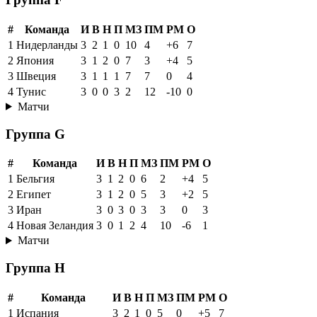
#
Команда
И
В
Н
П
МЗ
ПМ
РМ
О
1
Нидерланды
3
2
1
0
10
4
+6
7
2
Япония
3
1
2
0
7
3
+4
5
3
Швеция
3
1
1
1
7
7
0
4
4
Тунис
3
0
0
3
2
12
-10
0
Матчи
Группа G
#
Команда
И
В
Н
П
МЗ
ПМ
РМ
О
1
Бельгия
3
1
2
0
6
2
+4
5
2
Египет
3
1
2
0
5
3
+2
5
3
Иран
3
0
3
0
3
3
0
3
4
Новая Зеландия
3
0
1
2
4
10
-6
1
Матчи
Группа H
#
Команда
И
В
Н
П
МЗ
ПМ
РМ
О
1
Испания
3
2
1
0
5
0
+5
7