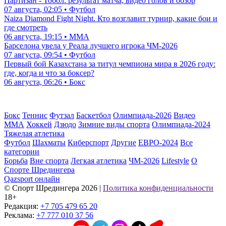
Партизан - Тобол: результат матча, видео голов и обзор
07 августа, 02:05 • Футбол
Naiza Diamond Fight Night. Кто возглавит турнир, какие бои и
где смотреть
06 августа, 19:15 • ММА
Барселона увела у Реала лучшего игрока ЧМ-2026
07 августа, 09:54 • Футбол
Первый бой Казахстана за титул чемпиона мира в 2026 году:
где, когда и что за боксер?
06 августа, 06:26 • Бокс
Бокс
Теннис
Футзал
Баскетбол
Олимпиада-2026
Видео
ММА
Хоккей
Дзюдо
Зимние виды спорта
Олимпиада-2024
Тяжелая атлетика
Футбол
Шахматы
Киберспорт
Другие
ЕВРО-2024
Все
категории
Борьба
Вне спорта
Легкая атлетика
ЧМ-2026
Lifestyle
О
Спорте Шредингера
Qazsport онлайн
© Cпорт Шредингера 2026
|
Политика конфиденциальности
18+
Редакция:
+7 705 479 65 20
Реклама:
+7 777 010 37 56