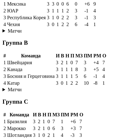
1
Мексика
3
3
0
0
6
0
+6
9
2
ЮАР
3
1
1
1
2
3
-1
4
3
Республика Корея
3
1
0
2
2
3
-1
3
4
Чехия
3
0
1
2
2
6
-4
1
Матчи
Группа B
#
Команда
И
В
Н
П
МЗ
ПМ
РМ
О
1
Швейцария
3
2
1
0
7
3
+4
7
2
Канада
3
1
1
1
8
3
+5
4
3
Босния и Герцеговина
3
1
1
1
5
6
-1
4
4
Катар
3
0
1
2
2
10
-8
1
Матчи
Группа C
#
Команда
И
В
Н
П
МЗ
ПМ
РМ
О
1
Бразилия
3
2
1
0
7
1
+6
7
2
Марокко
3
2
1
0
6
3
+3
7
3
Шотландия
3
1
0
2
1
4
-3
3