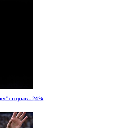
яч": отрыв - 24%