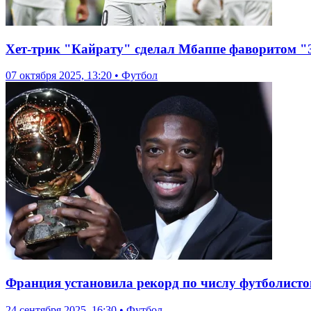
Хет-трик "Кайрату" сделал Мбаппе фаворитом "
07 октября 2025, 13:20 • Футбол
Франция установила рекорд по числу футболист
24 сентября 2025, 16:30 • Футбол