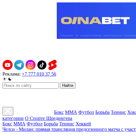
Реклама:
+7 777 010 37 56
Найти
Бокс
ММА
Футбол
Борьба
Теннис
Хок
категории
О Спорте Шредингера
Бокс
ММА
Футбол
Борьба
Теннис
Хоккей
Челси - Милан: прямая трансляция предсезонного матча с учас