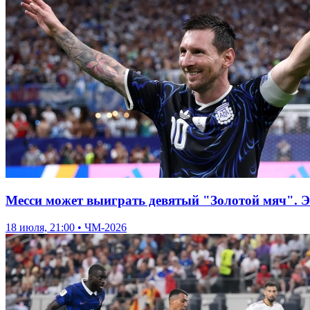
Месси может выиграть девятый "Золотой мяч". Э
18 июля, 21:00 • ЧМ-2026