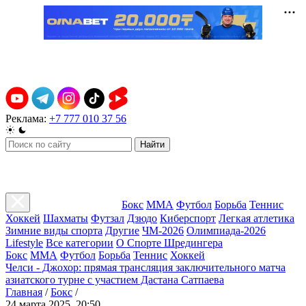
Реклама:
+7 777 010 37 56
Найти
Бокс
ММА
Футбол
Борьба
Теннис
Хоккей
Шахматы
Футзал
Дзюдо
Киберспорт
Легкая атлетика
Зимние виды спорта
Другие
ЧМ-2026
Олимпиада-2026
Lifestyle
Все категории
О Спорте Шредингера
Бокс
ММА
Футбол
Борьба
Теннис
Хоккей
Челси - Джохор: прямая трансляция заключительного матча
азиатского турне с участием Дастана Сатпаева
Главная
/
Бокс
/
24 марта 2025, 20:50