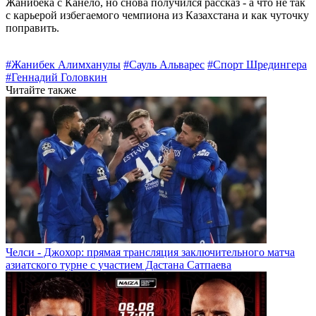
Жанибека с Канело, но снова получился рассказ - а что не так
с карьерой избегаемого чемпиона из Казахстана и как чуточку
поправить.
#Жанибек Алимханулы
#Сауль Альварес
#Спорт Шредингера
#Геннадий Головкин
Читайте также
Челси - Джохор: прямая трансляция заключительного матча
азиатского турне с участием Дастана Сатпаева