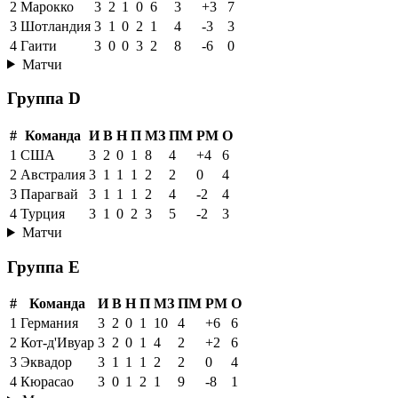
2
Марокко
3
2
1
0
6
3
+3
7
3
Шотландия
3
1
0
2
1
4
-3
3
4
Гаити
3
0
0
3
2
8
-6
0
Матчи
Группа D
#
Команда
И
В
Н
П
МЗ
ПМ
РМ
О
1
США
3
2
0
1
8
4
+4
6
2
Австралия
3
1
1
1
2
2
0
4
3
Парагвай
3
1
1
1
2
4
-2
4
4
Турция
3
1
0
2
3
5
-2
3
Матчи
Группа E
#
Команда
И
В
Н
П
МЗ
ПМ
РМ
О
1
Германия
3
2
0
1
10
4
+6
6
2
Кот-д'Ивуар
3
2
0
1
4
2
+2
6
3
Эквадор
3
1
1
1
2
2
0
4
4
Кюрасао
3
0
1
2
1
9
-8
1