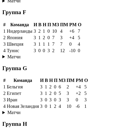
Матчи
Группа F
#
Команда
И
В
Н
П
МЗ
ПМ
РМ
О
1
Нидерланды
3
2
1
0
10
4
+6
7
2
Япония
3
1
2
0
7
3
+4
5
3
Швеция
3
1
1
1
7
7
0
4
4
Тунис
3
0
0
3
2
12
-10
0
Матчи
Группа G
#
Команда
И
В
Н
П
МЗ
ПМ
РМ
О
1
Бельгия
3
1
2
0
6
2
+4
5
2
Египет
3
1
2
0
5
3
+2
5
3
Иран
3
0
3
0
3
3
0
3
4
Новая Зеландия
3
0
1
2
4
10
-6
1
Матчи
Группа H