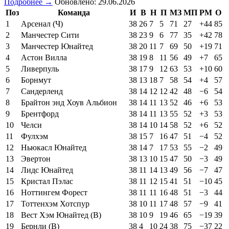
Подробнее →
Обновлено: 29.06.2026
Поз
Команда
И
В
Н
П
МЗ
МП
РМ
О
1
Арсенал (Ч)
38
26
7
5
71
27
+44
85
2
Манчестер Сити
38
23
9
6
77
35
+42
78
3
Манчестер Юнайтед
38
20
11
7
69
50
+19
71
4
Астон Вилла
38
19
8
11
56
49
+7
65
5
Ливерпуль
38
17
9
12
63
53
+10
60
6
Борнмут
38
13
18
7
58
54
+4
57
7
Сандерленд
38
14
12
12
42
48
−6
54
8
Брайтон энд Хоув Альбион
38
14
11
13
52
46
+6
53
9
Брентфорд
38
14
11
13
55
52
+3
53
10
Челси
38
14
10
14
58
52
+6
52
11
Фулхэм
38
15
7
16
47
51
−4
52
12
Ньюкасл Юнайтед
38
14
7
17
53
55
−2
49
13
Эвертон
38
13
10
15
47
50
−3
49
14
Лидс Юнайтед
38
11
14
13
49
56
−7
47
15
Кристал Пэлас
38
11
12
15
41
51
−10
45
16
Ноттингем Форест
38
11
11
16
48
51
−3
44
17
Тоттенхэм Хотспур
38
10
11
17
48
57
−9
41
18
Вест Хэм Юнайтед (В)
38
10
9
19
46
65
−19
39
19
Бернли (В)
38
4
10
24
38
75
−37
22