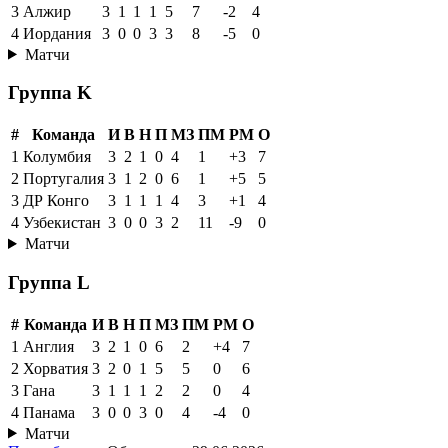
3
Алжир
3
1
1
1
5
7
-2
4
4
Иордания
3
0
0
3
3
8
-5
0
Матчи
Группа K
#
Команда
И
В
Н
П
МЗ
ПМ
РМ
О
1
Колумбия
3
2
1
0
4
1
+3
7
2
Португалия
3
1
2
0
6
1
+5
5
3
ДР Конго
3
1
1
1
4
3
+1
4
4
Узбекистан
3
0
0
3
2
11
-9
0
Матчи
Группа L
#
Команда
И
В
Н
П
МЗ
ПМ
РМ
О
1
Англия
3
2
1
0
6
2
+4
7
2
Хорватия
3
2
0
1
5
5
0
6
3
Гана
3
1
1
1
2
2
0
4
4
Панама
3
0
0
3
0
4
-4
0
Матчи