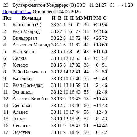
20
Вулверхэмптон Уондерерс (В)
38
3
11
24
27
68
−41
20
Подробнее →
Обновлено: 04.06.2026
Поз
Команда
И
В
Н
П
МЗ
МП
РМ
О
1
Барселона (Ч)
38
31
1
6
95
36
+59
94
2
Реал Мадрид
38
27
5
6
77
35
+42
86
3
Вильярреал
38
22
6
10
72
46
+26
72
4
Атлетико Мадрид
38
21
6
11
62
44
+18
69
5
Реал Бетис
38
15
15
8
59
48
+11
60
6
Сельта
38
14
12
12
53
48
+5
54
7
Хетафе
38
15
6
17
32
38
−6
51
8
Райо Вальекано
38
12
14
12
41
44
−3
50
9
Валенсия
38
13
10
15
46
55
−9
49
10
Реал Сосьедад
38
11
13
14
59
61
−2
46
11
Эспаньол
38
12
10
16
43
55
−12
46
12
Атлетик Бильбао
38
13
6
19
43
58
−15
45
13
Севилья
38
12
7
19
46
60
−14
43
14
Алавес
38
11
10
17
44
56
−12
43
15
Эльче
38
10
13
15
49
57
−8
43
16
Леванте
38
11
9
18
47
61
−14
42
17
Осасуна
38
11
9
18
44
50
−6
42