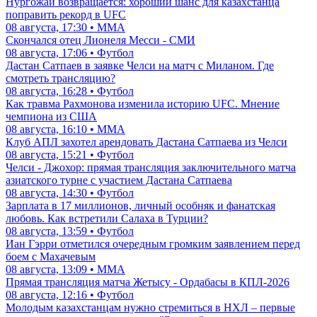
Нургожай возвращается: хороший шанс для казахстанца
поправить рекорд в UFC
08 августа, 17:30 • ММА
Скончался отец Лионеля Месси - СМИ
08 августа, 17:06 • Футбол
Дастан Сатпаев в заявке Челси на матч с Миланом. Где
смотреть трансляцию?
08 августа, 16:28 • Футбол
Как травма Рахмонова изменила историю UFC. Мнение
чемпиона из США
08 августа, 16:10 • ММА
Клуб АПЛ захотел арендовать Дастана Сатпаева из Челси
08 августа, 15:21 • Футбол
Челси - Джохор: прямая трансляция заключительного матча
азиатского турне с участием Дастана Сатпаева
08 августа, 14:30 • Футбол
Зарплата в 17 миллионов, личный особняк и фанатская
любовь. Как встретили Салаха в Турции?
08 августа, 13:59 • Футбол
Иан Гэрри отметился очередным громким заявлением перед
боем с Махачевым
08 августа, 13:09 • ММА
Прямая трансляция матча Жетысу - Ордабасы в КПЛ-2026
08 августа, 12:16 • Футбол
Молодым казахстанцам нужно стремиться в НХЛ – первые