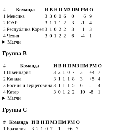
#
Команда
И
В
Н
П
МЗ
ПМ
РМ
О
1
Мексика
3
3
0
0
6
0
+6
9
2
ЮАР
3
1
1
1
2
3
-1
4
3
Республика Корея
3
1
0
2
2
3
-1
3
4
Чехия
3
0
1
2
2
6
-4
1
Матчи
Группа B
#
Команда
И
В
Н
П
МЗ
ПМ
РМ
О
1
Швейцария
3
2
1
0
7
3
+4
7
2
Канада
3
1
1
1
8
3
+5
4
3
Босния и Герцеговина
3
1
1
1
5
6
-1
4
4
Катар
3
0
1
2
2
10
-8
1
Матчи
Группа C
#
Команда
И
В
Н
П
МЗ
ПМ
РМ
О
1
Бразилия
3
2
1
0
7
1
+6
7