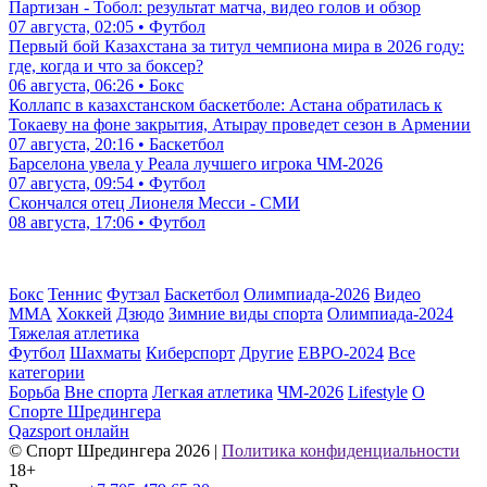
Партизан - Тобол: результат матча, видео голов и обзор
07 августа, 02:05 • Футбол
Первый бой Казахстана за титул чемпиона мира в 2026 году:
где, когда и что за боксер?
06 августа, 06:26 • Бокс
Коллапс в казахстанском баскетболе: Астана обратилась к
Токаеву на фоне закрытия, Атырау проведет сезон в Армении
07 августа, 20:16 • Баскетбол
Барселона увела у Реала лучшего игрока ЧМ-2026
07 августа, 09:54 • Футбол
Скончался отец Лионеля Месси - СМИ
08 августа, 17:06 • Футбол
Бокс
Теннис
Футзал
Баскетбол
Олимпиада-2026
Видео
ММА
Хоккей
Дзюдо
Зимние виды спорта
Олимпиада-2024
Тяжелая атлетика
Футбол
Шахматы
Киберспорт
Другие
ЕВРО-2024
Все
категории
Борьба
Вне спорта
Легкая атлетика
ЧМ-2026
Lifestyle
О
Спорте Шредингера
Qazsport онлайн
© Cпорт Шредингера 2026
|
Политика конфиденциальности
18+