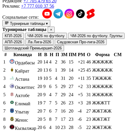
Редакция:
+7 705 479 65 20
Реклама:
+7 777 010 37 56
Социальные сети:
Турнирные таблицы
▾
Турнирные таблицы
×
КПЛ-2026
ЧМ-2026 по футболу
ЧМ-2026 по футболу. Группы
АПЛ-2026
Ла Лига-2026
Саудовская Про-лига-2026
Шотландский Премьершип-2026
#
Команда
И
В
Н
П
ЗМ
ПМ
РМ
О
Форма
СМ
1
20
14
4
2
36
15
+21
46
ЖЖЖЖЖ
Ордабасы
2
20
13
6
1
39
14
+25
45
ЖЖЖЖЖ
Кайрат
3
19
10
5
4
31
20
+11
35
ТЖЖЖЖ
Астана
4
20
9
6
5
29
27
+2
33
ЖЖЖЖЖ
Окжетпес
5
20
9
4
7
29
24
+5
31
ЖЖЖЖЖ
Актобе
6
19
7
7
5
26
23
+3
28
ЖЖЖТТ
Елимай
7
20
7
6
7
16
20
-4
27
ЖЖТЖЖ
Улытау
8
20
5
8
7
17
23
-6
23
ЖЖТЖТ
Женис
9
20
6
4
10
23
28
-5
22
ЖЖТЖЖ
Кызылжар