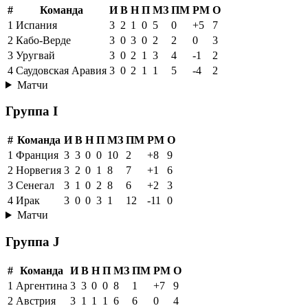
#
Команда
И
В
Н
П
МЗ
ПМ
РМ
О
1
Испания
3
2
1
0
5
0
+5
7
2
Кабо-Верде
3
0
3
0
2
2
0
3
3
Уругвай
3
0
2
1
3
4
-1
2
4
Саудовская Аравия
3
0
2
1
1
5
-4
2
Матчи
Группа I
#
Команда
И
В
Н
П
МЗ
ПМ
РМ
О
1
Франция
3
3
0
0
10
2
+8
9
2
Норвегия
3
2
0
1
8
7
+1
6
3
Сенегал
3
1
0
2
8
6
+2
3
4
Ирак
3
0
0
3
1
12
-11
0
Матчи
Группа J
#
Команда
И
В
Н
П
МЗ
ПМ
РМ
О
1
Аргентина
3
3
0
0
8
1
+7
9
2
Австрия
3
1
1
1
6
6
0
4