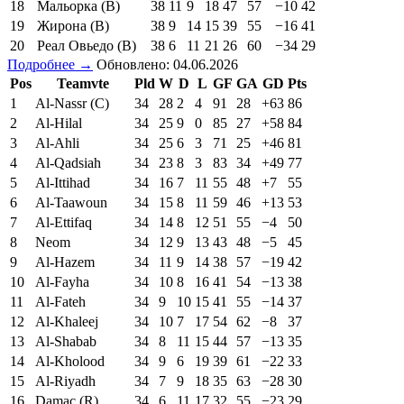
18
Мальорка (В)
38
11
9
18
47
57
−10
42
19
Жирона (В)
38
9
14
15
39
55
−16
41
20
Реал Овьедо (В)
38
6
11
21
26
60
−34
29
Подробнее →
Обновлено: 04.06.2026
Pos
Teamvte
Pld
W
D
L
GF
GA
GD
Pts
1
Al-Nassr (C)
34
28
2
4
91
28
+63
86
2
Al-Hilal
34
25
9
0
85
27
+58
84
3
Al-Ahli
34
25
6
3
71
25
+46
81
4
Al-Qadsiah
34
23
8
3
83
34
+49
77
5
Al-Ittihad
34
16
7
11
55
48
+7
55
6
Al-Taawoun
34
15
8
11
59
46
+13
53
7
Al-Ettifaq
34
14
8
12
51
55
−4
50
8
Neom
34
12
9
13
43
48
−5
45
9
Al-Hazem
34
11
9
14
38
57
−19
42
10
Al-Fayha
34
10
8
16
41
54
−13
38
11
Al-Fateh
34
9
10
15
41
55
−14
37
12
Al-Khaleej
34
10
7
17
54
62
−8
37
13
Al-Shabab
34
8
11
15
44
57
−13
35
14
Al-Kholood
34
9
6
19
39
61
−22
33
15
Al-Riyadh
34
7
9
18
35
63
−28
30
16
Damac (R)
34
6
11
17
32
55
−23
29