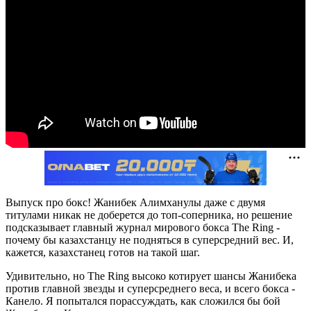
Выпуск про бокс! Жанибек Алимханулы даже с двумя
титулами никак не доберется до топ-соперника, но решение
подсказывает главный журнал мирового бокса The Ring -
почему бы казахстанцу не подняться в суперсредний вес. И,
кажется, казахстанец готов на такой шаг.
Удивительно, но The Ring высоко котирует шансы Жанибека
против главной звезды и суперсреднего веса, и всего бокса -
Канело. Я попытался порассуждать, как сложился бы бой