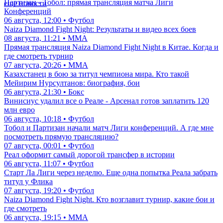
Партизан - Тобол: прямая трансляция матча Лиги
еще новости
Конференций
06 августа, 12:00 • Футбол
Naiza Diamond Fight Night: Результаты и видео всех боев
08 августа, 11:21 • ММА
Прямая трансляция Naiza Diamond Fight Night в Китае. Когда и
где смотреть турнир
07 августа, 20:26 • ММА
Казахстанец в бою за титул чемпиона мира. Кто такой
Мейирим Нурсултанов: биография, бои
06 августа, 21:30 • Бокс
Винисиус удалил все о Реале - Арсенал готов заплатить 120
млн евро
06 августа, 10:18 • Футбол
Тобол и Партизан начали матч Лиги конференций. А где мне
посмотреть прямую трансляцию?
07 августа, 00:01 • Футбол
Реал оформит самый дорогой трансфер в истории
06 августа, 11:07 • Футбол
Старт Ла Лиги через неделю. Еще одна попытка Реала забрать
титул у Флика
07 августа, 19:20 • Футбол
Naiza Diamond Fight Night. Кто возглавит турнир, какие бои и
где смотреть
06 августа, 19:15 • ММА