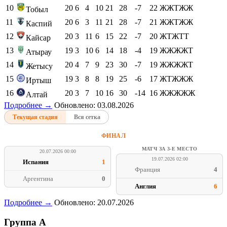
10
20
6
4
10
21
28
-7
22
ЖЖТЖЖ
Тобыл
11
20
6
3
11
21
28
-7
21
ЖЖТЖЖ
Каспий
12
20
3
11
6
15
22
-7
20
ЖТЖТТ
Кайсар
13
19
3
10
6
14
18
-4
19
ЖЖЖЖТ
Атырау
14
20
4
7
9
23
30
-7
19
ЖЖЖЖТ
Жетысу
15
19
3
8
8
19
25
-6
17
ЖТЖЖЖ
Иртыш
16
20
3
7
10
16
30
-14
16
ЖЖЖЖЖ
Алтай
Подробнее →
Обновлено: 03.08.2026
Текущая стадия
Вся сетка
ФИНАЛ
МАТЧ ЗА 3-Е МЕСТО
20.07.2026 00:00
19.07.2026 02:00
Испания
1
Франция
4
Аргентина
0
Англия
6
Подробнее →
Обновлено: 20.07.2026
Группа A