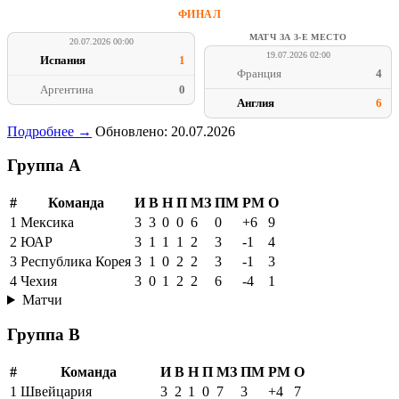
ФИНАЛ
МАТЧ ЗА 3-Е МЕСТО
20.07.2026 00:00
19.07.2026 02:00
Испания
1
Франция
4
Аргентина
0
Англия
6
Подробнее →
Обновлено: 20.07.2026
Группа A
#
Команда
И
В
Н
П
МЗ
ПМ
РМ
О
1
Мексика
3
3
0
0
6
0
+6
9
2
ЮАР
3
1
1
1
2
3
-1
4
3
Республика Корея
3
1
0
2
2
3
-1
3
4
Чехия
3
0
1
2
2
6
-4
1
Матчи
Группа B
#
Команда
И
В
Н
П
МЗ
ПМ
РМ
О
1
Швейцария
3
2
1
0
7
3
+4
7