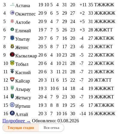
3
19
10
5
4
31
20
+11
35
ТЖЖЖЖ
Астана
4
20
9
6
5
29
27
+2
33
ЖЖЖЖЖ
Окжетпес
5
20
9
4
7
29
24
+5
31
ЖЖЖЖЖ
Актобе
6
19
7
7
5
26
23
+3
28
ЖЖЖТТ
Елимай
7
20
7
6
7
16
20
-4
27
ЖЖТЖЖ
Улытау
8
20
5
8
7
17
23
-6
23
ЖЖТЖТ
Женис
9
20
6
4
10
23
28
-5
22
ЖЖТЖЖ
Кызылжар
10
20
6
4
10
21
28
-7
22
ЖЖТЖЖ
Тобыл
11
20
6
3
11
21
28
-7
21
ЖЖТЖЖ
Каспий
12
20
3
11
6
15
22
-7
20
ЖТЖТТ
Кайсар
13
19
3
10
6
14
18
-4
19
ЖЖЖЖТ
Атырау
14
20
4
7
9
23
30
-7
19
ЖЖЖЖТ
Жетысу
15
19
3
8
8
19
25
-6
17
ЖТЖЖЖ
Иртыш
16
20
3
7
10
16
30
-14
16
ЖЖЖЖЖ
Алтай
Подробнее →
Обновлено: 03.08.2026
Текущая стадия
Вся сетка