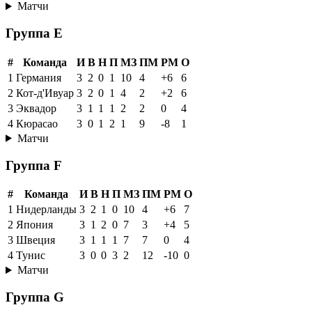
Матчи
Группа E
#
Команда
И
В
Н
П
МЗ
ПМ
РМ
О
1
Германия
3
2
0
1
10
4
+6
6
2
Кот-д'Ивуар
3
2
0
1
4
2
+2
6
3
Эквадор
3
1
1
1
2
2
0
4
4
Кюрасао
3
0
1
2
1
9
-8
1
Матчи
Группа F
#
Команда
И
В
Н
П
МЗ
ПМ
РМ
О
1
Нидерланды
3
2
1
0
10
4
+6
7
2
Япония
3
1
2
0
7
3
+4
5
3
Швеция
3
1
1
1
7
7
0
4
4
Тунис
3
0
0
3
2
12
-10
0
Матчи
Группа G