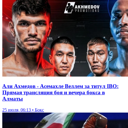
Али Ахмедов - Асемахле Веллем за титул IBO:
Прямая трансляция боя и вечера бокса в
Алматы
25 июля, 06:13 • Бокс