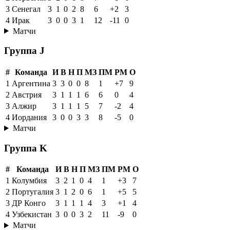
3
Сенегал
3
1
0
2
8
6
+2
3
4
Ирак
3
0
0
3
1
12
-11
0
Матчи
Группа J
#
Команда
И
В
Н
П
МЗ
ПМ
РМ
О
1
Аргентина
3
3
0
0
8
1
+7
9
2
Австрия
3
1
1
1
6
6
0
4
3
Алжир
3
1
1
1
5
7
-2
4
4
Иордания
3
0
0
3
3
8
-5
0
Матчи
Группа K
#
Команда
И
В
Н
П
МЗ
ПМ
РМ
О
1
Колумбия
3
2
1
0
4
1
+3
7
2
Португалия
3
1
2
0
6
1
+5
5
3
ДР Конго
3
1
1
1
4
3
+1
4
4
Узбекистан
3
0
0
3
2
11
-9
0
Матчи