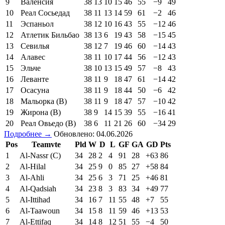
9
Валенсия
38
13
10
15
46
55
−9
49
10
Реал Сосьедад
38
11
13
14
59
61
−2
46
11
Эспаньол
38
12
10
16
43
55
−12
46
12
Атлетик Бильбао
38
13
6
19
43
58
−15
45
13
Севилья
38
12
7
19
46
60
−14
43
14
Алавес
38
11
10
17
44
56
−12
43
15
Эльче
38
10
13
15
49
57
−8
43
16
Леванте
38
11
9
18
47
61
−14
42
17
Осасуна
38
11
9
18
44
50
−6
42
18
Мальорка (В)
38
11
9
18
47
57
−10
42
19
Жирона (В)
38
9
14
15
39
55
−16
41
20
Реал Овьедо (В)
38
6
11
21
26
60
−34
29
Подробнее →
Обновлено: 04.06.2026
Pos
Teamvte
Pld
W
D
L
GF
GA
GD
Pts
1
Al-Nassr (C)
34
28
2
4
91
28
+63
86
2
Al-Hilal
34
25
9
0
85
27
+58
84
3
Al-Ahli
34
25
6
3
71
25
+46
81
4
Al-Qadsiah
34
23
8
3
83
34
+49
77
5
Al-Ittihad
34
16
7
11
55
48
+7
55
6
Al-Taawoun
34
15
8
11
59
46
+13
53
7
Al-Ettifaq
34
14
8
12
51
55
−4
50