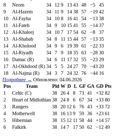
8
Neom
34
12
9
13
43
48
−5
45
9
Al-Hazem
34
11
9
14
38
57
−19
42
10
Al-Fayha
34
10
8
16
41
54
−13
38
11
Al-Fateh
34
9
10
15
41
55
−14
37
12
Al-Khaleej
34
10
7
17
54
62
−8
37
13
Al-Shabab
34
8
11
15
44
57
−13
35
14
Al-Kholood
34
9
6
19
39
61
−22
33
15
Al-Riyadh
34
7
9
18
35
63
−28
30
16
Damac (R)
34
6
11
17
32
55
−23
29
17
Al-Okhdood (R)
34
5
5
24
27
70
−43
20
18
Al-Najma (R)
34
3
7
24
32
76
−44
16
Подробнее →
Обновлено: 04.06.2026
Pos
Team
Pld
W
D
L
GF
GA
GD
Pts
1
Celtic (C)
38
26
4
8
73
41
+32
82
2
Heart of Midlothian
38
24
8
6
67
34
+33
80
3
Rangers
38
20
12
6
76
43
+33
72
4
Motherwell
38
16
13
9
59
36
+23
61
5
Hibernian
38
15
12
11
58
44
+14
57
6
Falkirk
38
14
7
17
50
62
−12
49