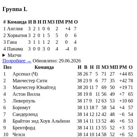
Группа L
#
Команда
И
В
Н
П
МЗ
ПМ
РМ
О
1
Англия
3
2
1
0
6
2
+4
7
2
Хорватия
3
2
0
1
5
5
0
6
3
Гана
3
1
1
1
2
2
0
4
4
Панама
3
0
0
3
0
4
-4
0
Матчи
Подробнее →
Обновлено: 29.06.2026
Поз
Команда
И
В
Н
П
МЗ
МП
РМ
О
1
Арсенал (Ч)
38
26
7
5
71
27
+44
85
2
Манчестер Сити
38
23
9
6
77
35
+42
78
3
Манчестер Юнайтед
38
20
11
7
69
50
+19
71
4
Астон Вилла
38
19
8
11
56
49
+7
65
5
Ливерпуль
38
17
9
12
63
53
+10
60
6
Борнмут
38
13
18
7
58
54
+4
57
7
Сандерленд
38
14
12
12
42
48
−6
54
8
Брайтон энд Хоув Альбион
38
14
11
13
52
46
+6
53
9
Брентфорд
38
14
11
13
55
52
+3
53
10
Челси
38
14
10
14
58
52
+6
52