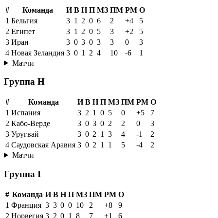
#
Команда
И
В
Н
П
МЗ
ПМ
РМ
О
1
Бельгия
3
1
2
0
6
2
+4
5
2
Египет
3
1
2
0
5
3
+2
5
3
Иран
3
0
3
0
3
3
0
3
4
Новая Зеландия
3
0
1
2
4
10
-6
1
Матчи
Группа H
#
Команда
И
В
Н
П
МЗ
ПМ
РМ
О
1
Испания
3
2
1
0
5
0
+5
7
2
Кабо-Верде
3
0
3
0
2
2
0
3
3
Уругвай
3
0
2
1
3
4
-1
2
4
Саудовская Аравия
3
0
2
1
1
5
-4
2
Матчи
Группа I
#
Команда
И
В
Н
П
МЗ
ПМ
РМ
О
1
Франция
3
3
0
0
10
2
+8
9
2
Норвегия
3
2
0
1
8
7
+1
6