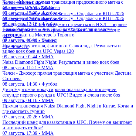
Челси - Милан: прямая трансляция предсезонного матча с
боем с Махачевым
участием Дастана Сатпаева
08 августа, 13:09 • ММА
07 августа, 15:00 • Футбол
Прямая трансляция матча Жетысу - Ордабасы в КПЛ-2026
Прямая трансляция матча Жетысу - Ордабасы в КПЛ-2026
08 августа, 12:16 • Футбол
08 августа, 12:16 • Футбол
Молодым казахстанцам нужно стремиться в НХЛ – первые
Елена Рыбакина - Энн Ли. Прямая трансляция матча
комментарии главного тренера "Барыса" в новом сезоне
казахстанки на Мастерс в Торонто
(ВИДЕО)
07 августа, 06:30 • Теннис
08 августа, 11:53 • Хоккей
Нокаут от Нургожая, финиш от Салкиллда. Результаты и
еще новости
видео всех боев на UFC Vegas 120
09 августа, 01:44 • ММА
Naiza Diamond Fight Night: Результаты и видео всех боев
08 августа, 11:21 • ММА
Челси - Джохор: прямая трансляция матча с участием Дастана
Сатпаева
08 августа, 14:30 • Футбол
Дияр Нургожай нокаутировал бразильца на последней
секунде первого раунда в UFC! Видео и слова после боя
09 августа, 04:16 • ММА
Прямая трансляция Naiza Diamond Fight Night в Китае. Когда и
где смотреть турнир
07 августа, 20:26 • ММА
Последний шанс для казахстанца в UFC. Почему он выиграет
и что ждать от боя?
07 августа, 17:39 • ММА