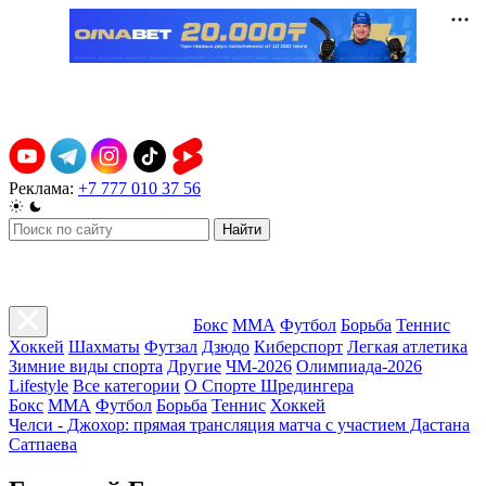
Реклама:
+7 777 010 37 56
Найти
Бокс
ММА
Футбол
Борьба
Теннис
Хоккей
Шахматы
Футзал
Дзюдо
Киберспорт
Легкая атлетика
Зимние виды спорта
Другие
ЧМ-2026
Олимпиада-2026
Lifestyle
Все категории
О Спорте Шредингера
Бокс
ММА
Футбол
Борьба
Теннис
Хоккей
Челси - Джохор: прямая трансляция матча с участием Дастана
Сатпаева