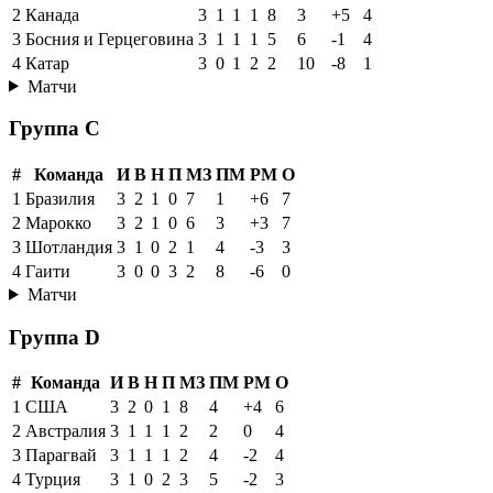
2
Канада
3
1
1
1
8
3
+5
4
3
Босния и Герцеговина
3
1
1
1
5
6
-1
4
4
Катар
3
0
1
2
2
10
-8
1
Матчи
Группа C
#
Команда
И
В
Н
П
МЗ
ПМ
РМ
О
1
Бразилия
3
2
1
0
7
1
+6
7
2
Марокко
3
2
1
0
6
3
+3
7
3
Шотландия
3
1
0
2
1
4
-3
3
4
Гаити
3
0
0
3
2
8
-6
0
Матчи
Группа D
#
Команда
И
В
Н
П
МЗ
ПМ
РМ
О
1
США
3
2
0
1
8
4
+4
6
2
Австралия
3
1
1
1
2
2
0
4
3
Парагвай
3
1
1
1
2
4
-2
4
4
Турция
3
1
0
2
3
5
-2
3