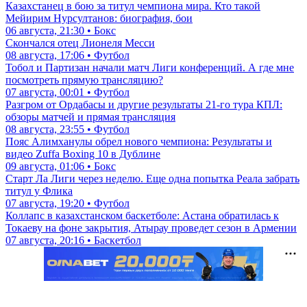
Казахстанец в бою за титул чемпиона мира. Кто такой
Мейирим Нурсултанов: биография, бои
06 августа, 21:30 • Бокс
Скончался отец Лионеля Месси
08 августа, 17:06 • Футбол
Тобол и Партизан начали матч Лиги конференций. А где мне
посмотреть прямую трансляцию?
07 августа, 00:01 • Футбол
Разгром от Ордабасы и другие результаты 21-го тура КПЛ:
обзоры матчей и прямая трансляция
08 августа, 23:55 • Футбол
Пояс Алимханулы обрел нового чемпиона: Результаты и
видео Zuffa Boxing 10 в Дублине
09 августа, 01:06 • Бокс
Старт Ла Лиги через неделю. Еще одна попытка Реала забрать
титул у Флика
07 августа, 19:20 • Футбол
Коллапс в казахстанском баскетболе: Астана обратилась к
Токаеву на фоне закрытия, Атырау проведет сезон в Армении
07 августа, 20:16 • Баскетбол