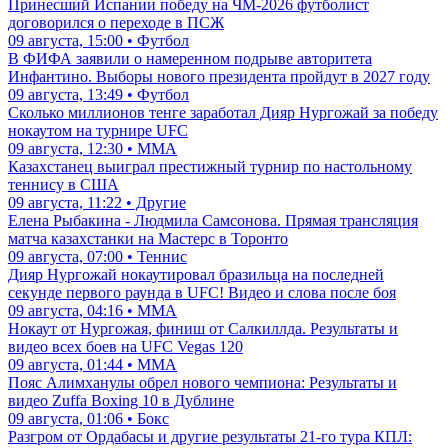
Принесший Испании победу на ЧМ-2026 футболист
договорился о переходе в ПСЖ
09 августа, 15:00 • Футбол
В ФИФА заявили о намеренном подрыве авторитета
Инфантино. Выборы нового президента пройдут в 2027 году
09 августа, 13:49 • Футбол
Сколько миллионов тенге заработал Дияр Нургожай за победу
нокаутом на турнире UFC
09 августа, 12:30 • ММА
Казахстанец выиграл престижный турнир по настольному
теннису в США
09 августа, 11:22 • Другие
Елена Рыбакина - Людмила Самсонова. Прямая трансляция
матча казахстанки на Мастерс в Торонто
09 августа, 07:00 • Теннис
Дияр Нургожай нокаутировал бразильца на последней
секунде первого раунда в UFC! Видео и слова после боя
09 августа, 04:16 • ММА
Нокаут от Нургожая, финиш от Салкиллда. Результаты и
видео всех боев на UFC Vegas 120
09 августа, 01:44 • ММА
Пояс Алимханулы обрел нового чемпиона: Результаты и
видео Zuffa Boxing 10 в Дублине
09 августа, 01:06 • Бокс
Разгром от Ордабасы и другие результаты 21-го тура КПЛ: