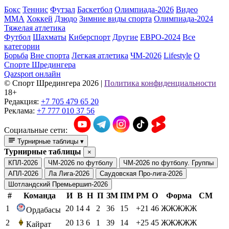
Бокс
Теннис
Футзал
Баскетбол
Олимпиада-2026
Видео
ММА
Хоккей
Дзюдо
Зимние виды спорта
Олимпиада-2024
Тяжелая атлетика
Футбол
Шахматы
Киберспорт
Другие
ЕВРО-2024
Все
категории
Борьба
Вне спорта
Легкая атлетика
ЧМ-2026
Lifestyle
О
Спорте Шредингера
Qazsport онлайн
© Cпорт Шредингера 2026
|
Политика конфиденциальности
18+
Редакция:
+7 705 479 65 20
Реклама:
+7 777 010 37 56
Социальные сети:
Турнирные таблицы
▾
Турнирные таблицы
×
КПЛ-2026
ЧМ-2026 по футболу
ЧМ-2026 по футболу. Группы
АПЛ-2026
Ла Лига-2026
Саудовская Про-лига-2026
Шотландский Премьершип-2026
#
Команда
И
В
Н
П
ЗМ
ПМ
РМ
О
Форма
СМ
1
20
14
4
2
36
15
+21
46
ЖЖЖЖЖ
Ордабасы
2
20
13
6
1
39
14
+25
45
ЖЖЖЖЖ
Кайрат