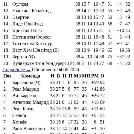
11
Фулхэм
38
15
7
16
47
51
−4
52
12
Ньюкасл Юнайтед
38
14
7
17
53
55
−2
49
13
Эвертон
38
13
10
15
47
50
−3
49
14
Лидс Юнайтед
38
11
14
13
49
56
−7
47
15
Кристал Пэлас
38
11
12
15
41
51
−10
45
16
Ноттингем Форест
38
11
11
16
48
51
−3
44
17
Тоттенхэм Хотспур
38
10
11
17
48
57
−9
41
18
Вест Хэм Юнайтед (В)
38
10
9
19
46
65
−19
39
19
Бернли (В)
38
4
10
24
38
75
−37
22
20
Вулверхэмптон Уондерерс (В)
38
3
11
24
27
68
−41
20
Подробнее →
Обновлено: 04.06.2026
Поз
Команда
И
В
Н
П
МЗ
МП
РМ
О
1
Барселона (Ч)
38
31
1
6
95
36
+59
94
2
Реал Мадрид
38
27
5
6
77
35
+42
86
3
Вильярреал
38
22
6
10
72
46
+26
72
4
Атлетико Мадрид
38
21
6
11
62
44
+18
69
5
Реал Бетис
38
15
15
8
59
48
+11
60
6
Сельта
38
14
12
12
53
48
+5
54
7
Хетафе
38
15
6
17
32
38
−6
51
8
Райо Вальекано
38
12
14
12
41
44
−3
50