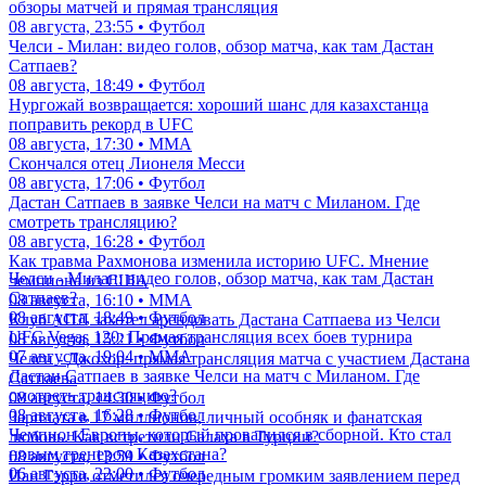
обзоры матчей и прямая трансляция
08 августа, 23:55 • Футбол
Челси - Милан: видео голов, обзор матча, как там Дастан
Сатпаев?
08 августа, 18:49 • Футбол
Нургожай возвращается: хороший шанс для казахстанца
поправить рекорд в UFC
08 августа, 17:30 • ММА
Скончался отец Лионеля Месси
08 августа, 17:06 • Футбол
Дастан Сатпаев в заявке Челси на матч с Миланом. Где
смотреть трансляцию?
08 августа, 16:28 • Футбол
Как травма Рахмонова изменила историю UFC. Мнение
Челси - Милан: видео голов, обзор матча, как там Дастан
чемпиона из США
Сатпаев?
08 августа, 16:10 • ММА
08 августа, 18:49 • Футбол
Клуб АПЛ захотел арендовать Дастана Сатпаева из Челси
UFC Vegas 120: Прямая трансляция всех боев турнира
08 августа, 15:21 • Футбол
07 августа, 19:04 • ММА
Челси - Джохор: прямая трансляция матча с участием Дастана
Дастан Сатпаев в заявке Челси на матч с Миланом. Где
Сатпаева
смотреть трансляцию?
08 августа, 14:30 • Футбол
08 августа, 16:28 • Футбол
Зарплата в 17 миллионов, личный особняк и фанатская
Чемпион Европы, который провалился в сборной. Кто стал
любовь. Как встретили Салаха в Турции?
новым тренером Казахстана?
08 августа, 13:59 • Футбол
06 августа, 22:00 • Футбол
Иан Гэрри отметился очередным громким заявлением перед