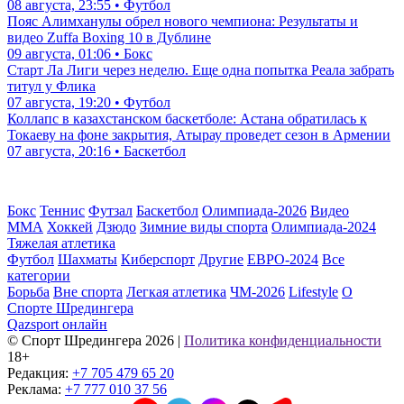
08 августа, 23:55 • Футбол
Пояс Алимханулы обрел нового чемпиона: Результаты и
видео Zuffa Boxing 10 в Дублине
09 августа, 01:06 • Бокс
Старт Ла Лиги через неделю. Еще одна попытка Реала забрать
титул у Флика
07 августа, 19:20 • Футбол
Коллапс в казахстанском баскетболе: Астана обратилась к
Токаеву на фоне закрытия, Атырау проведет сезон в Армении
07 августа, 20:16 • Баскетбол
Бокс
Теннис
Футзал
Баскетбол
Олимпиада-2026
Видео
ММА
Хоккей
Дзюдо
Зимние виды спорта
Олимпиада-2024
Тяжелая атлетика
Футбол
Шахматы
Киберспорт
Другие
ЕВРО-2024
Все
категории
Борьба
Вне спорта
Легкая атлетика
ЧМ-2026
Lifestyle
О
Спорте Шредингера
Qazsport онлайн
© Cпорт Шредингера 2026
|
Политика конфиденциальности
18+
Редакция:
+7 705 479 65 20
Реклама:
+7 777 010 37 56