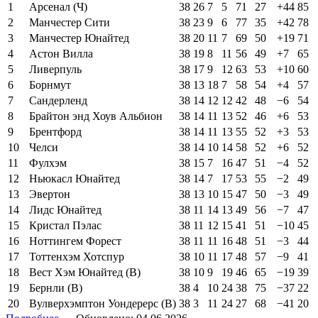
1
Арсенал (Ч)
38
26
7
5
71
27
+44
85
2
Манчестер Сити
38
23
9
6
77
35
+42
78
3
Манчестер Юнайтед
38
20
11
7
69
50
+19
71
4
Астон Вилла
38
19
8
11
56
49
+7
65
5
Ливерпуль
38
17
9
12
63
53
+10
60
6
Борнмут
38
13
18
7
58
54
+4
57
7
Сандерленд
38
14
12
12
42
48
−6
54
8
Брайтон энд Хоув Альбион
38
14
11
13
52
46
+6
53
9
Брентфорд
38
14
11
13
55
52
+3
53
10
Челси
38
14
10
14
58
52
+6
52
11
Фулхэм
38
15
7
16
47
51
−4
52
12
Ньюкасл Юнайтед
38
14
7
17
53
55
−2
49
13
Эвертон
38
13
10
15
47
50
−3
49
14
Лидс Юнайтед
38
11
14
13
49
56
−7
47
15
Кристал Пэлас
38
11
12
15
41
51
−10
45
16
Ноттингем Форест
38
11
11
16
48
51
−3
44
17
Тоттенхэм Хотспур
38
10
11
17
48
57
−9
41
18
Вест Хэм Юнайтед (В)
38
10
9
19
46
65
−19
39
19
Бернли (В)
38
4
10
24
38
75
−37
22
20
Вулверхэмптон Уондерерс (В)
38
3
11
24
27
68
−41
20