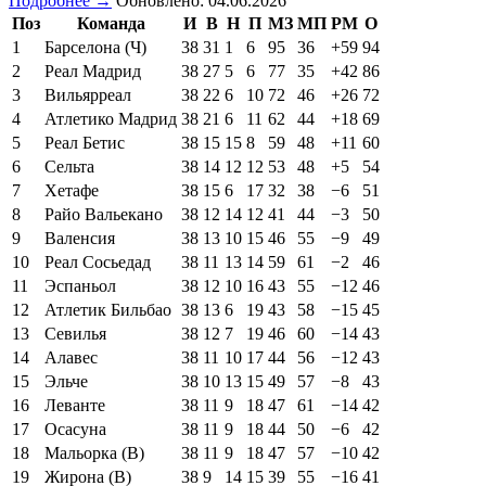
Подробнее →
Обновлено: 04.06.2026
Поз
Команда
И
В
Н
П
МЗ
МП
РМ
О
1
Барселона (Ч)
38
31
1
6
95
36
+59
94
2
Реал Мадрид
38
27
5
6
77
35
+42
86
3
Вильярреал
38
22
6
10
72
46
+26
72
4
Атлетико Мадрид
38
21
6
11
62
44
+18
69
5
Реал Бетис
38
15
15
8
59
48
+11
60
6
Сельта
38
14
12
12
53
48
+5
54
7
Хетафе
38
15
6
17
32
38
−6
51
8
Райо Вальекано
38
12
14
12
41
44
−3
50
9
Валенсия
38
13
10
15
46
55
−9
49
10
Реал Сосьедад
38
11
13
14
59
61
−2
46
11
Эспаньол
38
12
10
16
43
55
−12
46
12
Атлетик Бильбао
38
13
6
19
43
58
−15
45
13
Севилья
38
12
7
19
46
60
−14
43
14
Алавес
38
11
10
17
44
56
−12
43
15
Эльче
38
10
13
15
49
57
−8
43
16
Леванте
38
11
9
18
47
61
−14
42
17
Осасуна
38
11
9
18
44
50
−6
42
18
Мальорка (В)
38
11
9
18
47
57
−10
42
19
Жирона (В)
38
9
14
15
39
55
−16
41