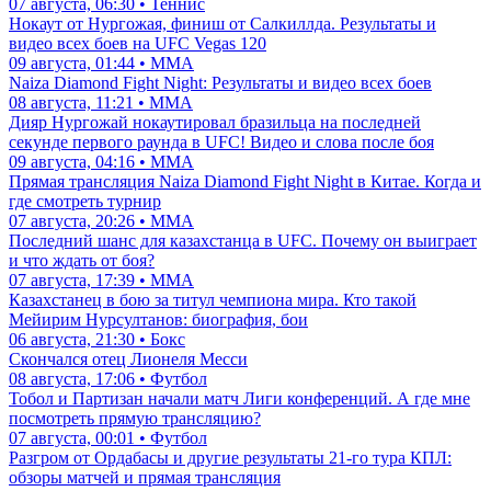
07 августа, 06:30 • Теннис
Нокаут от Нургожая, финиш от Салкиллда. Результаты и
видео всех боев на UFC Vegas 120
09 августа, 01:44 • ММА
Naiza Diamond Fight Night: Результаты и видео всех боев
08 августа, 11:21 • ММА
Дияр Нургожай нокаутировал бразильца на последней
секунде первого раунда в UFC! Видео и слова после боя
09 августа, 04:16 • ММА
Прямая трансляция Naiza Diamond Fight Night в Китае. Когда и
где смотреть турнир
07 августа, 20:26 • ММА
Последний шанс для казахстанца в UFC. Почему он выиграет
и что ждать от боя?
07 августа, 17:39 • ММА
Казахстанец в бою за титул чемпиона мира. Кто такой
Мейирим Нурсултанов: биография, бои
06 августа, 21:30 • Бокс
Скончался отец Лионеля Месси
08 августа, 17:06 • Футбол
Тобол и Партизан начали матч Лиги конференций. А где мне
посмотреть прямую трансляцию?
07 августа, 00:01 • Футбол
Разгром от Ордабасы и другие результаты 21-го тура КПЛ:
обзоры матчей и прямая трансляция