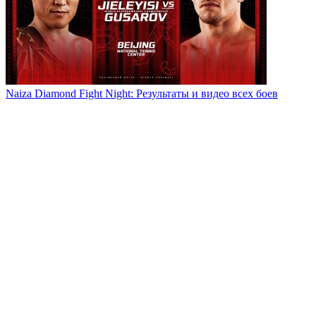
Naiza Diamond Fight Night: Результаты и видео всех боев