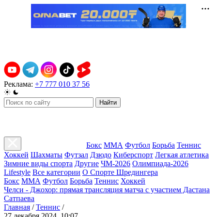
Реклама:
+7 777 010 37 56
Найти
Бокс
ММА
Футбол
Борьба
Теннис
Хоккей
Шахматы
Футзал
Дзюдо
Киберспорт
Легкая атлетика
Зимние виды спорта
Другие
ЧМ-2026
Олимпиада-2026
Lifestyle
Все категории
О Спорте Шредингера
Бокс
ММА
Футбол
Борьба
Теннис
Хоккей
Челси - Джохор: прямая трансляция матча с участием Дастана
Сатпаева
Главная
/
Теннис
/
27 декабря 2024, 10:07