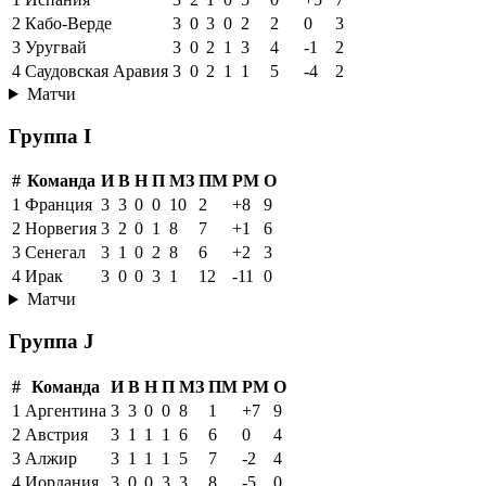
2
Кабо-Верде
3
0
3
0
2
2
0
3
3
Уругвай
3
0
2
1
3
4
-1
2
4
Саудовская Аравия
3
0
2
1
1
5
-4
2
Матчи
Группа I
#
Команда
И
В
Н
П
МЗ
ПМ
РМ
О
1
Франция
3
3
0
0
10
2
+8
9
2
Норвегия
3
2
0
1
8
7
+1
6
3
Сенегал
3
1
0
2
8
6
+2
3
4
Ирак
3
0
0
3
1
12
-11
0
Матчи
Группа J
#
Команда
И
В
Н
П
МЗ
ПМ
РМ
О
1
Аргентина
3
3
0
0
8
1
+7
9
2
Австрия
3
1
1
1
6
6
0
4
3
Алжир
3
1
1
1
5
7
-2
4
4
Иордания
3
0
0
3
3
8
-5
0