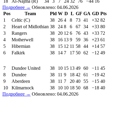
18
Al-Najma (R)
34
3
7
24
32
76
−44
16
Подробнее →
Обновлено: 04.06.2026
Pos
Team
Pld
W
D
L
GF
GA
GD
Pts
1
Celtic (C)
38
26
4
8
73
41
+32
82
2
Heart of Midlothian
38
24
8
6
67
34
+33
80
3
Rangers
38
20
12
6
76
43
+33
72
4
Motherwell
38
16
13
9
59
36
+23
61
5
Hibernian
38
15
12
11
58
44
+14
57
6
Falkirk
38
14
7
17
50
62
−12
49
7
Dundee United
38
10
15
13
49
60
−11
45
8
Dundee
38
11
9
18
42
61
−19
42
9
Aberdeen
38
11
7
20
40
55
−15
40
10
Kilmarnock
38
10
10
18
50
68
−18
40
Подробнее →
Обновлено: 04.06.2026