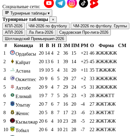
Социальные сети:
Турнирные таблицы
▾
Турнирные таблицы
×
КПЛ-2026
ЧМ-2026 по футболу
ЧМ-2026 по футболу. Группы
АПЛ-2026
Ла Лига-2026
Саудовская Про-лига-2026
Шотландский Премьершип-2026
#
Команда
И
В
Н
П
ЗМ
ПМ
РМ
О
Форма
СМ
1
20
14
4
2
36
15
+21
46
ЖЖЖЖЖ
Ордабасы
2
20
13
6
1
39
14
+25
45
ЖЖЖЖЖ
Кайрат
3
19
10
5
4
31
20
+11
35
ТЖЖЖЖ
Астана
4
20
9
6
5
29
27
+2
33
ЖЖЖЖЖ
Окжетпес
5
20
9
4
7
29
24
+5
31
ЖЖЖЖЖ
Актобе
6
19
7
7
5
26
23
+3
28
ЖЖЖТТ
Елимай
7
20
7
6
7
16
20
-4
27
ЖЖТЖЖ
Улытау
8
20
5
8
7
17
23
-6
23
ЖЖТЖТ
Женис
9
20
6
4
10
23
28
-5
22
ЖЖТЖЖ
Кызылжар
10
20
6
4
10
21
28
-7
22
ЖЖТЖЖ
Тобыл