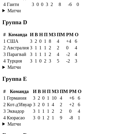
4
Гаити
3
0
0
3
2
8
-6
0
Матчи
Группа D
#
Команда
И
В
Н
П
МЗ
ПМ
РМ
О
1
США
3
2
0
1
8
4
+4
6
2
Австралия
3
1
1
1
2
2
0
4
3
Парагвай
3
1
1
1
2
4
-2
4
4
Турция
3
1
0
2
3
5
-2
3
Матчи
Группа E
#
Команда
И
В
Н
П
МЗ
ПМ
РМ
О
1
Германия
3
2
0
1
10
4
+6
6
2
Кот-д'Ивуар
3
2
0
1
4
2
+2
6
3
Эквадор
3
1
1
1
2
2
0
4
4
Кюрасао
3
0
1
2
1
9
-8
1
Матчи