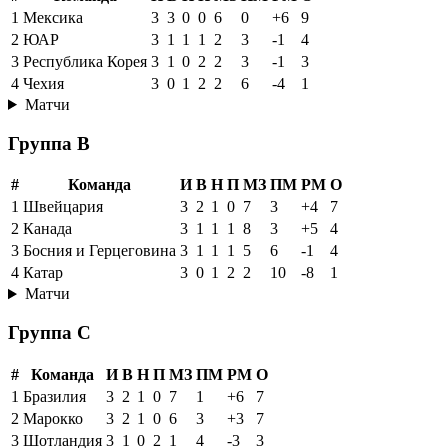
1
Мексика
3
3
0
0
6
0
+6
9
2
ЮАР
3
1
1
1
2
3
-1
4
3
Республика Корея
3
1
0
2
2
3
-1
3
4
Чехия
3
0
1
2
2
6
-4
1
Матчи
Группа B
#
Команда
И
В
Н
П
МЗ
ПМ
РМ
О
1
Швейцария
3
2
1
0
7
3
+4
7
2
Канада
3
1
1
1
8
3
+5
4
3
Босния и Герцеговина
3
1
1
1
5
6
-1
4
4
Катар
3
0
1
2
2
10
-8
1
Матчи
Группа C
#
Команда
И
В
Н
П
МЗ
ПМ
РМ
О
1
Бразилия
3
2
1
0
7
1
+6
7
2
Марокко
3
2
1
0
6
3
+3
7
3
Шотландия
3
1
0
2
1
4
-3
3