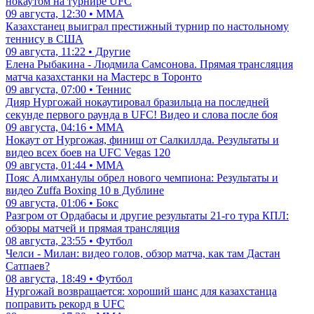
нокаутом на турнире UFC
09 августа, 12:30 • ММА
Казахстанец выиграл престижный турнир по настольному
теннису в США
09 августа, 11:22 • Другие
Елена Рыбакина - Людмила Самсонова. Прямая трансляция
матча казахстанки на Мастерс в Торонто
09 августа, 07:00 • Теннис
Дияр Нургожай нокаутировал бразильца на последней
секунде первого раунда в UFC! Видео и слова после боя
09 августа, 04:16 • ММА
Нокаут от Нургожая, финиш от Салкиллда. Результаты и
видео всех боев на UFC Vegas 120
09 августа, 01:44 • ММА
Пояс Алимханулы обрел нового чемпиона: Результаты и
видео Zuffa Boxing 10 в Дублине
09 августа, 01:06 • Бокс
Разгром от Ордабасы и другие результаты 21-го тура КПЛ:
обзоры матчей и прямая трансляция
08 августа, 23:55 • Футбол
Челси - Милан: видео голов, обзор матча, как там Дастан
Сатпаев?
08 августа, 18:49 • Футбол
Нургожай возвращается: хороший шанс для казахстанца
поправить рекорд в UFC