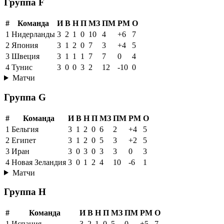
Группа F
#
Команда
И
В
Н
П
МЗ
ПМ
РМ
О
1
Нидерланды
3
2
1
0
10
4
+6
7
2
Япония
3
1
2
0
7
3
+4
5
3
Швеция
3
1
1
1
7
7
0
4
4
Тунис
3
0
0
3
2
12
-10
0
Матчи
Группа G
#
Команда
И
В
Н
П
МЗ
ПМ
РМ
О
1
Бельгия
3
1
2
0
6
2
+4
5
2
Египет
3
1
2
0
5
3
+2
5
3
Иран
3
0
3
0
3
3
0
3
4
Новая Зеландия
3
0
1
2
4
10
-6
1
Матчи
Группа H
#
Команда
И
В
Н
П
МЗ
ПМ
РМ
О
1
Испания
3
2
1
0
5
0
+5
7