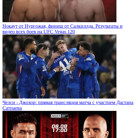
Нокаут от Нургожая, финиш от Салкиллда. Результаты и
видео всех боев на UFC Vegas 120
Челси - Джохор: прямая трансляция матча с участием Дастана
Сатпаева