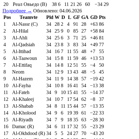
20
Реал Овьедо (В)
38
6
11
21
26
60
−34
29
Подробнее →
Обновлено: 04.06.2026
Pos
Teamvte
Pld
W
D
L
GF
GA
GD
Pts
1
Al-Nassr (C)
34
28
2
4
91
28
+63
86
2
Al-Hilal
34
25
9
0
85
27
+58
84
3
Al-Ahli
34
25
6
3
71
25
+46
81
4
Al-Qadsiah
34
23
8
3
83
34
+49
77
5
Al-Ittihad
34
16
7
11
55
48
+7
55
6
Al-Taawoun
34
15
8
11
59
46
+13
53
7
Al-Ettifaq
34
14
8
12
51
55
−4
50
8
Neom
34
12
9
13
43
48
−5
45
9
Al-Hazem
34
11
9
14
38
57
−19
42
10
Al-Fayha
34
10
8
16
41
54
−13
38
11
Al-Fateh
34
9
10
15
41
55
−14
37
12
Al-Khaleej
34
10
7
17
54
62
−8
37
13
Al-Shabab
34
8
11
15
44
57
−13
35
14
Al-Kholood
34
9
6
19
39
61
−22
33
15
Al-Riyadh
34
7
9
18
35
63
−28
30
16
Damac (R)
34
6
11
17
32
55
−23
29
17
Al-Okhdood (R)
34
5
5
24
27
70
−43
20