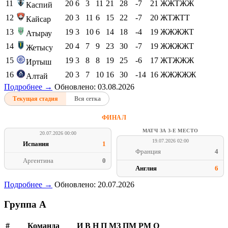
11
20
6
3
11
21
28
-7
21
ЖЖТЖЖ
Каспий
12
20
3
11
6
15
22
-7
20
ЖТЖТТ
Кайсар
13
19
3
10
6
14
18
-4
19
ЖЖЖЖТ
Атырау
14
20
4
7
9
23
30
-7
19
ЖЖЖЖТ
Жетысу
15
19
3
8
8
19
25
-6
17
ЖТЖЖЖ
Иртыш
16
20
3
7
10
16
30
-14
16
ЖЖЖЖЖ
Алтай
Подробнее →
Обновлено: 03.08.2026
Текущая стадия
Вся сетка
ФИНАЛ
МАТЧ ЗА 3-Е МЕСТО
20.07.2026 00:00
19.07.2026 02:00
Испания
1
Франция
4
Аргентина
0
Англия
6
Подробнее →
Обновлено: 20.07.2026
Группа A
#
Команда
И
В
Н
П
МЗ
ПМ
РМ
О