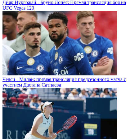
Дияр Нургожай - Бруно Лопес: Прямая трансляция боя на
UFC Vegas 120
Челси - Милан: прямая трансляция предсезонного матча с
участием Дастана Сатпаева