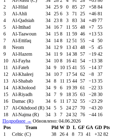
1
Al-Nassr (C)
34
28
2
4
91
28
+63
86
2
Al-Hilal
34
25
9
0
85
27
+58
84
3
Al-Ahli
34
25
6
3
71
25
+46
81
4
Al-Qadsiah
34
23
8
3
83
34
+49
77
5
Al-Ittihad
34
16
7
11
55
48
+7
55
6
Al-Taawoun
34
15
8
11
59
46
+13
53
7
Al-Ettifaq
34
14
8
12
51
55
−4
50
8
Neom
34
12
9
13
43
48
−5
45
9
Al-Hazem
34
11
9
14
38
57
−19
42
10
Al-Fayha
34
10
8
16
41
54
−13
38
11
Al-Fateh
34
9
10
15
41
55
−14
37
12
Al-Khaleej
34
10
7
17
54
62
−8
37
13
Al-Shabab
34
8
11
15
44
57
−13
35
14
Al-Kholood
34
9
6
19
39
61
−22
33
15
Al-Riyadh
34
7
9
18
35
63
−28
30
16
Damac (R)
34
6
11
17
32
55
−23
29
17
Al-Okhdood (R)
34
5
5
24
27
70
−43
20
18
Al-Najma (R)
34
3
7
24
32
76
−44
16
Подробнее →
Обновлено: 04.06.2026
Pos
Team
Pld
W
D
L
GF
GA
GD
Pts
1
Celtic (C)
38
26
4
8
73
41
+32
82