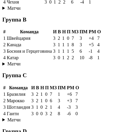
4
Чехия
3
0
1
2
2
6
-4
1
Матчи
Группа B
#
Команда
И
В
Н
П
МЗ
ПМ
РМ
О
1
Швейцария
3
2
1
0
7
3
+4
7
2
Канада
3
1
1
1
8
3
+5
4
3
Босния и Герцеговина
3
1
1
1
5
6
-1
4
4
Катар
3
0
1
2
2
10
-8
1
Матчи
Группа C
#
Команда
И
В
Н
П
МЗ
ПМ
РМ
О
1
Бразилия
3
2
1
0
7
1
+6
7
2
Марокко
3
2
1
0
6
3
+3
7
3
Шотландия
3
1
0
2
1
4
-3
3
4
Гаити
3
0
0
3
2
8
-6
0
Матчи
Группа D