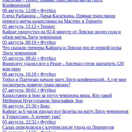
Конференций
06 августа, 12:00 • Футбол
Елена Рыбакина - Дарья Касаткина. Прямая трансляция
первого матча казахстанки на Мастерс в Торонто
05 августа, 15:12 • Теннис
Кайрат пропустил на 92-й минуте от Левски: видео гола и
обзор матча Лиги чемпионов
05 августа, 00:19 • Футбол
Что сказали тренеры Кайрата и Левски после первой игры
Лиги чемпионов
05 августа, 09:41 • Футбол
Винисиус удалил все о Реале - Арсенал готов заплатить 120
млн евро
06 августа, 10:18 • Футбол
Тобол и Партизан начали матч Лиги конференций. А где мне
посмотреть прямую трансляцию?
07 августа, 00:01 • Футбол
Казахстанец в бою за титул чемпиона мира. Кто такой
Мейирим Нурсултанов: биография, бои
06 августа, 21:30 • Бокс
Кайрат за 6 часов продал все билеты на матч Лиги чемпионов
в Туркестане. А почему там?
05 августа, 22:32 • Футбол
Салах определился с клубом после ухода из Ливерпуля