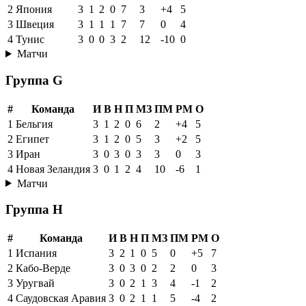
2
Япония
3
1
2
0
7
3
+4
5
3
Швеция
3
1
1
1
7
7
0
4
4
Тунис
3
0
0
3
2
12
-10
0
Матчи
Группа G
#
Команда
И
В
Н
П
МЗ
ПМ
РМ
О
1
Бельгия
3
1
2
0
6
2
+4
5
2
Египет
3
1
2
0
5
3
+2
5
3
Иран
3
0
3
0
3
3
0
3
4
Новая Зеландия
3
0
1
2
4
10
-6
1
Матчи
Группа H
#
Команда
И
В
Н
П
МЗ
ПМ
РМ
О
1
Испания
3
2
1
0
5
0
+5
7
2
Кабо-Верде
3
0
3
0
2
2
0
3
3
Уругвай
3
0
2
1
3
4
-1
2
4
Саудовская Аравия
3
0
2
1
1
5
-4
2