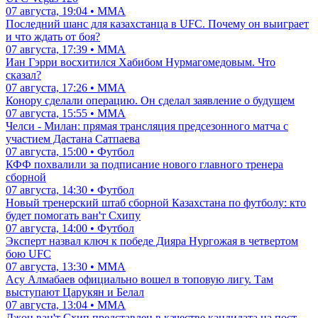
07 августа, 19:04 • ММА
Последний шанс для казахстанца в UFC. Почему он выиграет
и что ждать от боя?
07 августа, 17:39 • ММА
Иан Гэрри восхитился Хабибом Нурмагомедовым. Что
сказал?
07 августа, 17:26 • ММА
Конору сделали операцию. Он сделал заявление о будущем
07 августа, 15:55 • ММА
Челси - Милан: прямая трансляция предсезонного матча с
участием Дастана Сатпаева
07 августа, 15:00 • Футбол
КФФ похвалили за подписание нового главного тренера
сборной
07 августа, 14:30 • Футбол
Новый тренерский штаб сборной Казахстана по футболу: кто
будет помогать ван'т Схипу
07 августа, 14:00 • Футбол
Эксперт назвал ключ к победе Дияра Нургожая в четвертом
бою UFC
07 августа, 13:30 • ММА
Асу Алмабаев официально вошел в топовую лигу. Там
выступают Царукян и Белал
07 августа, 13:04 • ММА
Джон ван'т Схип представлен в качестве кандидата на пост