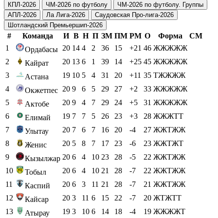
КПЛ-2026
ЧМ-2026 по футболу
ЧМ-2026 по футболу. Группы
АПЛ-2026
Ла Лига-2026
Саудовская Про-лига-2026
Шотландский Премьершип-2026
#
Команда
И
В
Н
П
ЗМ
ПМ
РМ
О
Форма
СМ
1
20
14
4
2
36
15
+21
46
ЖЖЖЖЖ
Ордабасы
2
20
13
6
1
39
14
+25
45
ЖЖЖЖЖ
Кайрат
3
19
10
5
4
31
20
+11
35
ТЖЖЖЖ
Астана
4
20
9
6
5
29
27
+2
33
ЖЖЖЖЖ
Окжетпес
5
20
9
4
7
29
24
+5
31
ЖЖЖЖЖ
Актобе
6
19
7
7
5
26
23
+3
28
ЖЖЖТТ
Елимай
7
20
7
6
7
16
20
-4
27
ЖЖТЖЖ
Улытау
8
20
5
8
7
17
23
-6
23
ЖЖТЖТ
Женис
9
20
6
4
10
23
28
-5
22
ЖЖТЖЖ
Кызылжар
10
20
6
4
10
21
28
-7
22
ЖЖТЖЖ
Тобыл
11
20
6
3
11
21
28
-7
21
ЖЖТЖЖ
Каспий
12
20
3
11
6
15
22
-7
20
ЖТЖТТ
Кайсар
13
19
3
10
6
14
18
-4
19
ЖЖЖЖТ
Атырау