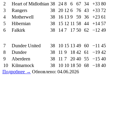
2
Heart of Midlothian
38
24
8
6
67
34
+33
80
3
Rangers
38
20
12
6
76
43
+33
72
4
Motherwell
38
16
13
9
59
36
+23
61
5
Hibernian
38
15
12
11
58
44
+14
57
6
Falkirk
38
14
7
17
50
62
−12
49
7
Dundee United
38
10
15
13
49
60
−11
45
8
Dundee
38
11
9
18
42
61
−19
42
9
Aberdeen
38
11
7
20
40
55
−15
40
10
Kilmarnock
38
10
10
18
50
68
−18
40
Подробнее →
Обновлено: 04.06.2026