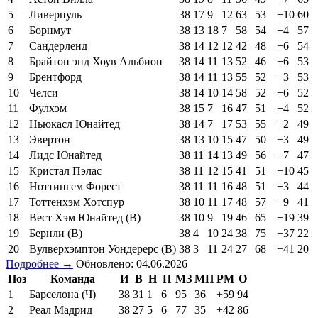
5
Ливерпуль
38
17
9
12
63
53
+10
60
6
Борнмут
38
13
18
7
58
54
+4
57
7
Сандерленд
38
14
12
12
42
48
−6
54
8
Брайтон энд Хоув Альбион
38
14
11
13
52
46
+6
53
9
Брентфорд
38
14
11
13
55
52
+3
53
10
Челси
38
14
10
14
58
52
+6
52
11
Фулхэм
38
15
7
16
47
51
−4
52
12
Ньюкасл Юнайтед
38
14
7
17
53
55
−2
49
13
Эвертон
38
13
10
15
47
50
−3
49
14
Лидс Юнайтед
38
11
14
13
49
56
−7
47
15
Кристал Пэлас
38
11
12
15
41
51
−10
45
16
Ноттингем Форест
38
11
11
16
48
51
−3
44
17
Тоттенхэм Хотспур
38
10
11
17
48
57
−9
41
18
Вест Хэм Юнайтед (В)
38
10
9
19
46
65
−19
39
19
Бернли (В)
38
4
10
24
38
75
−37
22
20
Вулверхэмптон Уондерерс (В)
38
3
11
24
27
68
−41
20
Подробнее →
Обновлено: 04.06.2026
Поз
Команда
И
В
Н
П
МЗ
МП
РМ
О
1
Барселона (Ч)
38
31
1
6
95
36
+59
94
2
Реал Мадрид
38
27
5
6
77
35
+42
86