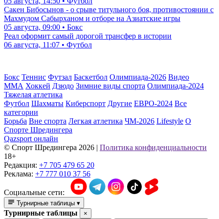
05 августа, 14:50 • Футбол
Сакен Бибосынов - о срыве титульного боя, противостоянии с
Махмудом Сабырханом и отборе на Азиатские игры
05 августа, 09:00 • Бокс
Реал оформит самый дорогой трансфер в истории
06 августа, 11:07 • Футбол
Бокс
Теннис
Футзал
Баскетбол
Олимпиада-2026
Видео
ММА
Хоккей
Дзюдо
Зимние виды спорта
Олимпиада-2024
Тяжелая атлетика
Футбол
Шахматы
Киберспорт
Другие
ЕВРО-2024
Все
категории
Борьба
Вне спорта
Легкая атлетика
ЧМ-2026
Lifestyle
О
Спорте Шредингера
Qazsport онлайн
© Cпорт Шредингера 2026
|
Политика конфиденциальности
18+
Редакция:
+7 705 479 65 20
Реклама:
+7 777 010 37 56
Социальные сети:
Турнирные таблицы
▾
Турнирные таблицы
×