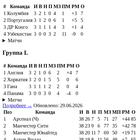
#
Команда
И
В
Н
П
МЗ
ПМ
РМ
О
1
Колумбия
3
2
1
0
4
1
+3
7
2
Португалия
3
1
2
0
6
1
+5
5
3
ДР Конго
3
1
1
1
4
3
+1
4
4
Узбекистан
3
0
0
3
2
11
-9
0
Матчи
Группа L
#
Команда
И
В
Н
П
МЗ
ПМ
РМ
О
1
Англия
3
2
1
0
6
2
+4
7
2
Хорватия
3
2
0
1
5
5
0
6
3
Гана
3
1
1
1
2
2
0
4
4
Панама
3
0
0
3
0
4
-4
0
Матчи
Подробнее →
Обновлено: 29.06.2026
Поз
Команда
И
В
Н
П
МЗ
МП
РМ
О
1
Арсенал (Ч)
38
26
7
5
71
27
+44
85
2
Манчестер Сити
38
23
9
6
77
35
+42
78
3
Манчестер Юнайтед
38
20
11
7
69
50
+19
71
4
Астон Вилла
38
19
8
11
56
49
+7
65