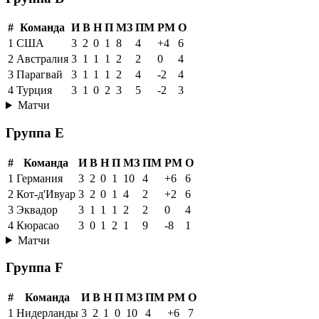
#
Команда
И
В
Н
П
МЗ
ПМ
РМ
О
1
США
3
2
0
1
8
4
+4
6
2
Австралия
3
1
1
1
2
2
0
4
3
Парагвай
3
1
1
1
2
4
-2
4
4
Турция
3
1
0
2
3
5
-2
3
Матчи
Группа E
#
Команда
И
В
Н
П
МЗ
ПМ
РМ
О
1
Германия
3
2
0
1
10
4
+6
6
2
Кот-д'Ивуар
3
2
0
1
4
2
+2
6
3
Эквадор
3
1
1
1
2
2
0
4
4
Кюрасао
3
0
1
2
1
9
-8
1
Матчи
Группа F
#
Команда
И
В
Н
П
МЗ
ПМ
РМ
О
1
Нидерланды
3
2
1
0
10
4
+6
7