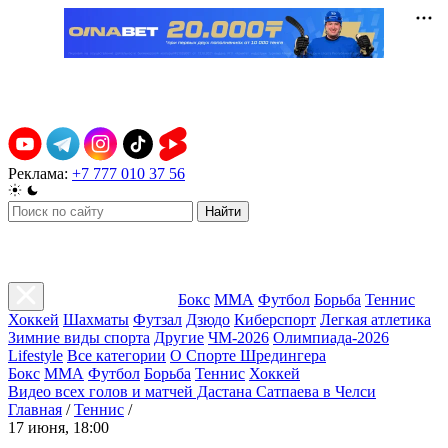
Реклама:
+7 777 010 37 56
Найти
Бокс
ММА
Футбол
Борьба
Теннис
Хоккей
Шахматы
Футзал
Дзюдо
Киберспорт
Легкая атлетика
Зимние виды спорта
Другие
ЧМ-2026
Олимпиада-2026
Lifestyle
Все категории
О Спорте Шредингера
Бокс
ММА
Футбол
Борьба
Теннис
Хоккей
Видео всех голов и матчей Дастана Сатпаева в Челси
Главная
/
Теннис
/
17 июня, 18:00