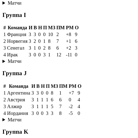
Матчи
Группа I
#
Команда
И
В
Н
П
МЗ
ПМ
РМ
О
1
Франция
3
3
0
0
10
2
+8
9
2
Норвегия
3
2
0
1
8
7
+1
6
3
Сенегал
3
1
0
2
8
6
+2
3
4
Ирак
3
0
0
3
1
12
-11
0
Матчи
Группа J
#
Команда
И
В
Н
П
МЗ
ПМ
РМ
О
1
Аргентина
3
3
0
0
8
1
+7
9
2
Австрия
3
1
1
1
6
6
0
4
3
Алжир
3
1
1
1
5
7
-2
4
4
Иордания
3
0
0
3
3
8
-5
0
Матчи
Группа K