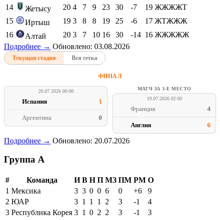
14
20
4
7
9
23
30
-7
19
ЖЖЖЖТ
Жетысу
15
19
3
8
8
19
25
-6
17
ЖТЖЖЖ
Иртыш
16
20
3
7
10
16
30
-14
16
ЖЖЖЖЖ
Алтай
Подробнее →
Обновлено: 03.08.2026
Текущая стадия
Вся сетка
ФИНАЛ
МАТЧ ЗА 3-Е МЕСТО
20.07.2026 00:00
19.07.2026 02:00
Испания
1
Франция
4
Аргентина
0
Англия
6
Подробнее →
Обновлено: 20.07.2026
Группа A
#
Команда
И
В
Н
П
МЗ
ПМ
РМ
О
1
Мексика
3
3
0
0
6
0
+6
9
2
ЮАР
3
1
1
1
2
3
-1
4
3
Республика Корея
3
1
0
2
2
3
-1
3