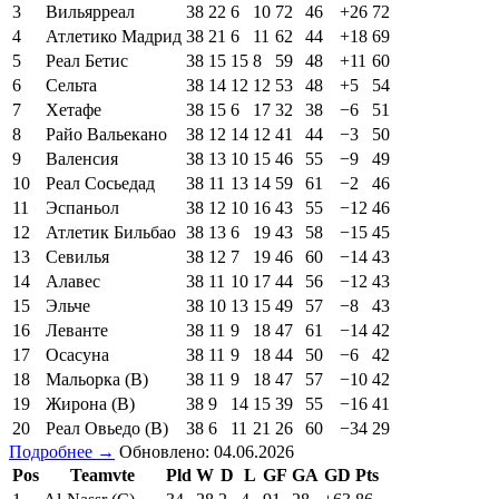
3
Вильярреал
38
22
6
10
72
46
+26
72
4
Атлетико Мадрид
38
21
6
11
62
44
+18
69
5
Реал Бетис
38
15
15
8
59
48
+11
60
6
Сельта
38
14
12
12
53
48
+5
54
7
Хетафе
38
15
6
17
32
38
−6
51
8
Райо Вальекано
38
12
14
12
41
44
−3
50
9
Валенсия
38
13
10
15
46
55
−9
49
10
Реал Сосьедад
38
11
13
14
59
61
−2
46
11
Эспаньол
38
12
10
16
43
55
−12
46
12
Атлетик Бильбао
38
13
6
19
43
58
−15
45
13
Севилья
38
12
7
19
46
60
−14
43
14
Алавес
38
11
10
17
44
56
−12
43
15
Эльче
38
10
13
15
49
57
−8
43
16
Леванте
38
11
9
18
47
61
−14
42
17
Осасуна
38
11
9
18
44
50
−6
42
18
Мальорка (В)
38
11
9
18
47
57
−10
42
19
Жирона (В)
38
9
14
15
39
55
−16
41
20
Реал Овьедо (В)
38
6
11
21
26
60
−34
29
Подробнее →
Обновлено: 04.06.2026
Pos
Teamvte
Pld
W
D
L
GF
GA
GD
Pts