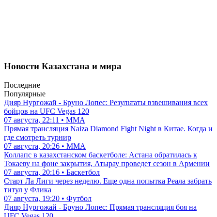
Новости Казахстана и мира
Последние
Популярные
Дияр Нургожай - Бруно Лопес: Результаты взвешивания всех
бойцов на UFC Vegas 120
07 августа, 22:11 • ММА
Прямая трансляция Naiza Diamond Fight Night в Китае. Когда и
где смотреть турнир
07 августа, 20:26 • ММА
Коллапс в казахстанском баскетболе: Астана обратилась к
Токаеву на фоне закрытия, Атырау проведет сезон в Армении
07 августа, 20:16 • Баскетбол
Старт Ла Лиги через неделю. Еще одна попытка Реала забрать
титул у Флика
07 августа, 19:20 • Футбол
Дияр Нургожай - Бруно Лопес: Прямая трансляция боя на
UFC Vegas 120