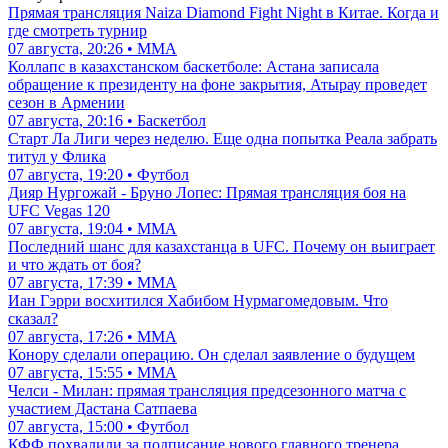
Прямая трансляция Naiza Diamond Fight Night в Китае. Когда и
где смотреть турнир
07 августа, 20:26 • ММА
Коллапс в казахстанском баскетболе: Астана записала
обращение к президенту на фоне закрытия, Атырау проведет
сезон в Армении
07 августа, 20:16 • Баскетбол
Старт Ла Лиги через неделю. Еще одна попытка Реала забрать
титул у Флика
07 августа, 19:20 • Футбол
Дияр Нургожай - Бруно Лопес: Прямая трансляция боя на
UFC Vegas 120
07 августа, 19:04 • ММА
Последний шанс для казахстанца в UFC. Почему он выиграет
и что ждать от боя?
07 августа, 17:39 • ММА
Иан Гэрри восхитился Хабибом Нурмагомедовым. Что
сказал?
07 августа, 17:26 • ММА
Конору сделали операцию. Он сделал заявление о будущем
07 августа, 15:55 • ММА
Челси - Милан: прямая трансляция предсезонного матча с
участием Дастана Сатпаева
07 августа, 15:00 • Футбол
КФФ похвалили за подписание нового главного тренера