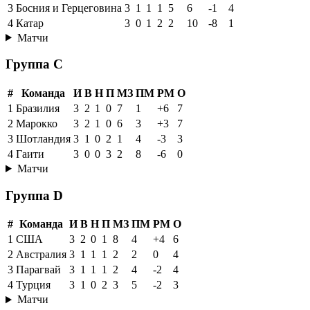
3
Босния и Герцеговина
3
1
1
1
5
6
-1
4
4
Катар
3
0
1
2
2
10
-8
1
Матчи
Группа C
#
Команда
И
В
Н
П
МЗ
ПМ
РМ
О
1
Бразилия
3
2
1
0
7
1
+6
7
2
Марокко
3
2
1
0
6
3
+3
7
3
Шотландия
3
1
0
2
1
4
-3
3
4
Гаити
3
0
0
3
2
8
-6
0
Матчи
Группа D
#
Команда
И
В
Н
П
МЗ
ПМ
РМ
О
1
США
3
2
0
1
8
4
+4
6
2
Австралия
3
1
1
1
2
2
0
4
3
Парагвай
3
1
1
1
2
4
-2
4
4
Турция
3
1
0
2
3
5
-2
3
Матчи