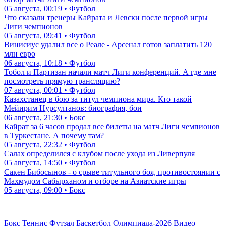
05 августа, 00:19 • Футбол
Что сказали тренеры Кайрата и Левски после первой игры
Лиги чемпионов
05 августа, 09:41 • Футбол
Винисиус удалил все о Реале - Арсенал готов заплатить 120
млн евро
06 августа, 10:18 • Футбол
Тобол и Партизан начали матч Лиги конференций. А где мне
посмотреть прямую трансляцию?
07 августа, 00:01 • Футбол
Казахстанец в бою за титул чемпиона мира. Кто такой
Мейирим Нурсултанов: биография, бои
06 августа, 21:30 • Бокс
Кайрат за 6 часов продал все билеты на матч Лиги чемпионов
в Туркестане. А почему там?
05 августа, 22:32 • Футбол
Салах определился с клубом после ухода из Ливерпуля
05 августа, 14:50 • Футбол
Сакен Бибосынов - о срыве титульного боя, противостоянии с
Махмудом Сабырханом и отборе на Азиатские игры
05 августа, 09:00 • Бокс
Бокс
Теннис
Футзал
Баскетбол
Олимпиада-2026
Видео