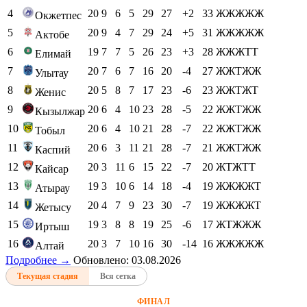
4
20
9
6
5
29
27
+2
33
ЖЖЖЖЖ
Окжетпес
5
20
9
4
7
29
24
+5
31
ЖЖЖЖЖ
Актобе
6
19
7
7
5
26
23
+3
28
ЖЖЖТТ
Елимай
7
20
7
6
7
16
20
-4
27
ЖЖТЖЖ
Улытау
8
20
5
8
7
17
23
-6
23
ЖЖТЖТ
Женис
9
20
6
4
10
23
28
-5
22
ЖЖТЖЖ
Кызылжар
10
20
6
4
10
21
28
-7
22
ЖЖТЖЖ
Тобыл
11
20
6
3
11
21
28
-7
21
ЖЖТЖЖ
Каспий
12
20
3
11
6
15
22
-7
20
ЖТЖТТ
Кайсар
13
19
3
10
6
14
18
-4
19
ЖЖЖЖТ
Атырау
14
20
4
7
9
23
30
-7
19
ЖЖЖЖТ
Жетысу
15
19
3
8
8
19
25
-6
17
ЖТЖЖЖ
Иртыш
16
20
3
7
10
16
30
-14
16
ЖЖЖЖЖ
Алтай
Подробнее →
Обновлено: 03.08.2026
Текущая стадия
Вся сетка
ФИНАЛ