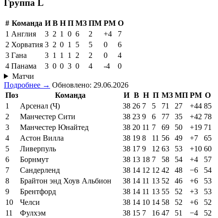
Группа L
#
Команда
И
В
Н
П
МЗ
ПМ
РМ
О
1
Англия
3
2
1
0
6
2
+4
7
2
Хорватия
3
2
0
1
5
5
0
6
3
Гана
3
1
1
1
2
2
0
4
4
Панама
3
0
0
3
0
4
-4
0
Матчи
Подробнее →
Обновлено: 29.06.2026
Поз
Команда
И
В
Н
П
МЗ
МП
РМ
О
1
Арсенал (Ч)
38
26
7
5
71
27
+44
85
2
Манчестер Сити
38
23
9
6
77
35
+42
78
3
Манчестер Юнайтед
38
20
11
7
69
50
+19
71
4
Астон Вилла
38
19
8
11
56
49
+7
65
5
Ливерпуль
38
17
9
12
63
53
+10
60
6
Борнмут
38
13
18
7
58
54
+4
57
7
Сандерленд
38
14
12
12
42
48
−6
54
8
Брайтон энд Хоув Альбион
38
14
11
13
52
46
+6
53
9
Брентфорд
38
14
11
13
55
52
+3
53
10
Челси
38
14
10
14
58
52
+6
52
11
Фулхэм
38
15
7
16
47
51
−4
52