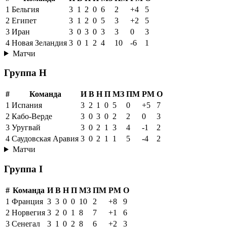
1
Бельгия
3
1
2
0
6
2
+4
5
2
Египет
3
1
2
0
5
3
+2
5
3
Иран
3
0
3
0
3
3
0
3
4
Новая Зеландия
3
0
1
2
4
10
-6
1
Матчи
Группа H
#
Команда
И
В
Н
П
МЗ
ПМ
РМ
О
1
Испания
3
2
1
0
5
0
+5
7
2
Кабо-Верде
3
0
3
0
2
2
0
3
3
Уругвай
3
0
2
1
3
4
-1
2
4
Саудовская Аравия
3
0
2
1
1
5
-4
2
Матчи
Группа I
#
Команда
И
В
Н
П
МЗ
ПМ
РМ
О
1
Франция
3
3
0
0
10
2
+8
9
2
Норвегия
3
2
0
1
8
7
+1
6
3
Сенегал
3
1
0
2
8
6
+2
3