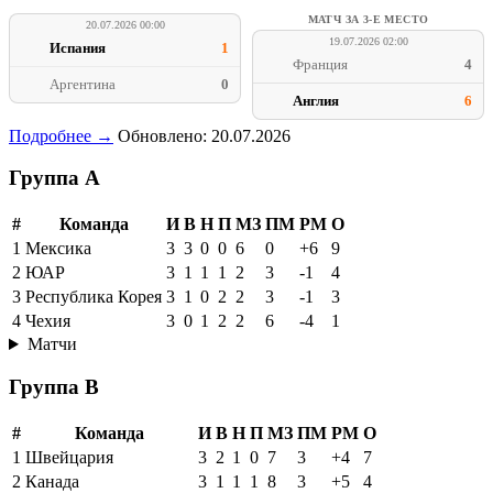
МАТЧ ЗА 3-Е МЕСТО
20.07.2026 00:00
19.07.2026 02:00
Испания
1
Франция
4
Аргентина
0
Англия
6
Подробнее →
Обновлено: 20.07.2026
Группа A
#
Команда
И
В
Н
П
МЗ
ПМ
РМ
О
1
Мексика
3
3
0
0
6
0
+6
9
2
ЮАР
3
1
1
1
2
3
-1
4
3
Республика Корея
3
1
0
2
2
3
-1
3
4
Чехия
3
0
1
2
2
6
-4
1
Матчи
Группа B
#
Команда
И
В
Н
П
МЗ
ПМ
РМ
О
1
Швейцария
3
2
1
0
7
3
+4
7
2
Канада
3
1
1
1
8
3
+5
4