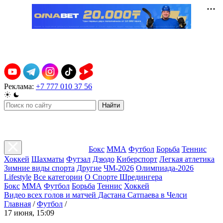
Реклама:
+7 777 010 37 56
Найти
Бокс
ММА
Футбол
Борьба
Теннис
Хоккей
Шахматы
Футзал
Дзюдо
Киберспорт
Легкая атлетика
Зимние виды спорта
Другие
ЧМ-2026
Олимпиада-2026
Lifestyle
Все категории
О Спорте Шредингера
Бокс
ММА
Футбол
Борьба
Теннис
Хоккей
Видео всех голов и матчей Дастана Сатпаева в Челси
Главная
/
Футбол
/
17 июня, 15:09