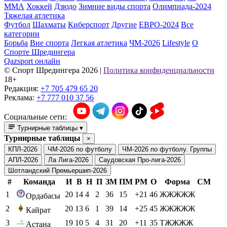
ММА
Хоккей
Дзюдо
Зимние виды спорта
Олимпиада-2024
Тяжелая атлетика
Футбол
Шахматы
Киберспорт
Другие
ЕВРО-2024
Все
категории
Борьба
Вне спорта
Легкая атлетика
ЧМ-2026
Lifestyle
О
Спорте Шредингера
Qazsport онлайн
© Cпорт Шредингера 2026
|
Политика конфиденциальности
18+
Редакция:
+7 705 479 65 20
Реклама:
+7 777 010 37 56
Социальные сети:
Турнирные таблицы
▾
Турнирные таблицы
×
КПЛ-2026
ЧМ-2026 по футболу
ЧМ-2026 по футболу. Группы
АПЛ-2026
Ла Лига-2026
Саудовская Про-лига-2026
Шотландский Премьершип-2026
#
Команда
И
В
Н
П
ЗМ
ПМ
РМ
О
Форма
СМ
1
20
14
4
2
36
15
+21
46
ЖЖЖЖЖ
Ордабасы
2
20
13
6
1
39
14
+25
45
ЖЖЖЖЖ
Кайрат
3
19
10
5
4
31
20
+11
35
ТЖЖЖЖ
Астана