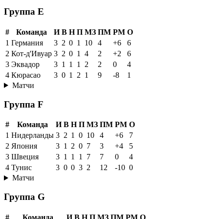
Группа E
#
Команда
И
В
Н
П
МЗ
ПМ
РМ
О
1
Германия
3
2
0
1
10
4
+6
6
2
Кот-д'Ивуар
3
2
0
1
4
2
+2
6
3
Эквадор
3
1
1
1
2
2
0
4
4
Кюрасао
3
0
1
2
1
9
-8
1
Матчи
Группа F
#
Команда
И
В
Н
П
МЗ
ПМ
РМ
О
1
Нидерланды
3
2
1
0
10
4
+6
7
2
Япония
3
1
2
0
7
3
+4
5
3
Швеция
3
1
1
1
7
7
0
4
4
Тунис
3
0
0
3
2
12
-10
0
Матчи
Группа G
#
Команда
И
В
Н
П
МЗ
ПМ
РМ
О