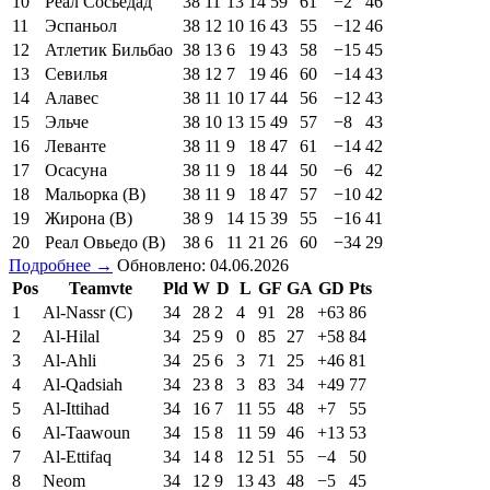
10
Реал Сосьедад
38
11
13
14
59
61
−2
46
11
Эспаньол
38
12
10
16
43
55
−12
46
12
Атлетик Бильбао
38
13
6
19
43
58
−15
45
13
Севилья
38
12
7
19
46
60
−14
43
14
Алавес
38
11
10
17
44
56
−12
43
15
Эльче
38
10
13
15
49
57
−8
43
16
Леванте
38
11
9
18
47
61
−14
42
17
Осасуна
38
11
9
18
44
50
−6
42
18
Мальорка (В)
38
11
9
18
47
57
−10
42
19
Жирона (В)
38
9
14
15
39
55
−16
41
20
Реал Овьедо (В)
38
6
11
21
26
60
−34
29
Подробнее →
Обновлено: 04.06.2026
Pos
Teamvte
Pld
W
D
L
GF
GA
GD
Pts
1
Al-Nassr (C)
34
28
2
4
91
28
+63
86
2
Al-Hilal
34
25
9
0
85
27
+58
84
3
Al-Ahli
34
25
6
3
71
25
+46
81
4
Al-Qadsiah
34
23
8
3
83
34
+49
77
5
Al-Ittihad
34
16
7
11
55
48
+7
55
6
Al-Taawoun
34
15
8
11
59
46
+13
53
7
Al-Ettifaq
34
14
8
12
51
55
−4
50
8
Neom
34
12
9
13
43
48
−5
45