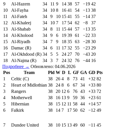
9
Al-Hazem
34
11
9
14
38
57
−19
42
10
Al-Fayha
34
10
8
16
41
54
−13
38
11
Al-Fateh
34
9
10
15
41
55
−14
37
12
Al-Khaleej
34
10
7
17
54
62
−8
37
13
Al-Shabab
34
8
11
15
44
57
−13
35
14
Al-Kholood
34
9
6
19
39
61
−22
33
15
Al-Riyadh
34
7
9
18
35
63
−28
30
16
Damac (R)
34
6
11
17
32
55
−23
29
17
Al-Okhdood (R)
34
5
5
24
27
70
−43
20
18
Al-Najma (R)
34
3
7
24
32
76
−44
16
Подробнее →
Обновлено: 04.06.2026
Pos
Team
Pld
W
D
L
GF
GA
GD
Pts
1
Celtic (C)
38
26
4
8
73
41
+32
82
2
Heart of Midlothian
38
24
8
6
67
34
+33
80
3
Rangers
38
20
12
6
76
43
+33
72
4
Motherwell
38
16
13
9
59
36
+23
61
5
Hibernian
38
15
12
11
58
44
+14
57
6
Falkirk
38
14
7
17
50
62
−12
49
7
Dundee United
38
10
15
13
49
60
−11
45