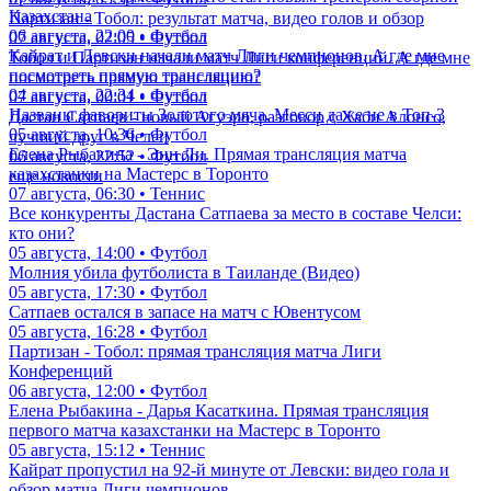
Казахстана
Партизан - Тобол: результат матча, видео голов и обзор
06 августа, 22:00 • Футбол
07 августа, 02:05 • Футбол
Кайрат и Левски начали матч Лиги чемпионов. А где мне
Тобол и Партизан начали матч Лиги конференций. А где мне
посмотреть прямую трансляцию?
посмотреть прямую трансляцию?
04 августа, 22:34 • Футбол
07 августа, 00:01 • Футбол
Названы фавориты Золотого мяча. Месси даже не в Топ-3
Дастан Сатпаев - новый Агуэро, разговор с Хаби Алонсо,
05 августа, 10:36 • Футбол
лучший друг в Челси
Елена Рыбакина - Энн Ли. Прямая трансляция матча
06 августа, 22:52 • Футбол
казахстанки на Мастерс в Торонто
еще новости
07 августа, 06:30 • Теннис
Все конкуренты Дастана Сатпаева за место в составе Челси:
кто они?
05 августа, 14:00 • Футбол
Молния убила футболиста в Таиланде (Видео)
05 августа, 17:30 • Футбол
Сатпаев остался в запасе на матч с Ювентусом
05 августа, 16:28 • Футбол
Партизан - Тобол: прямая трансляция матча Лиги
Конференций
06 августа, 12:00 • Футбол
Елена Рыбакина - Дарья Касаткина. Прямая трансляция
первого матча казахстанки на Мастерс в Торонто
05 августа, 15:12 • Теннис
Кайрат пропустил на 92-й минуте от Левски: видео гола и
обзор матча Лиги чемпионов