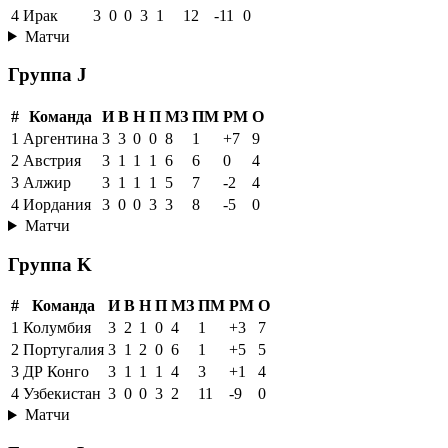
4
Ирак
3
0
0
3
1
12
-11
0
Матчи
Группа J
#
Команда
И
В
Н
П
МЗ
ПМ
РМ
О
1
Аргентина
3
3
0
0
8
1
+7
9
2
Австрия
3
1
1
1
6
6
0
4
3
Алжир
3
1
1
1
5
7
-2
4
4
Иордания
3
0
0
3
3
8
-5
0
Матчи
Группа K
#
Команда
И
В
Н
П
МЗ
ПМ
РМ
О
1
Колумбия
3
2
1
0
4
1
+3
7
2
Португалия
3
1
2
0
6
1
+5
5
3
ДР Конго
3
1
1
1
4
3
+1
4
4
Узбекистан
3
0
0
3
2
11
-9
0
Матчи