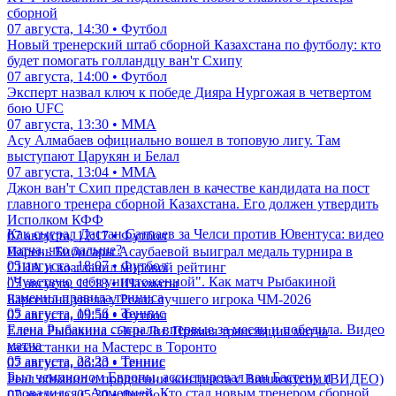
сборной
07 августа, 14:30 • Футбол
Новый тренерский штаб сборной Казахстана по футболу: кто
будет помогать голландцу ван'т Схипу
07 августа, 14:00 • Футбол
Эксперт назвал ключ к победе Дияра Нургожая в четвертом
бою UFC
07 августа, 13:30 • ММА
Асу Алмабаев официально вошел в топовую лигу. Там
выступают Царукян и Белал
07 августа, 13:04 • ММА
Джон ван'т Схип представлен в качестве кандидата на пост
главного тренера сборной Казахстана. Его должен утвердить
Исполком КФФ
Как сыграл Дастан Сатпаев за Челси против Ювентуса: видео
07 августа, 12:17 • Футбол
матча, что дальше?
Парень Бибисары Асаубаевой выиграл медаль турнира в
05 августа, 18:07 • Футбол
США и возглавил мировой рейтинг
"Чувствую себя уничтоженной". Как матч Рыбакиной
07 августа, 11:18 • Шахматы
изменил правила тенниса
Барселона увела у Реала лучшего игрока ЧМ-2026
05 августа, 19:56 • Теннис
07 августа, 09:54 • Футбол
Елена Рыбакина сыграла впервые за месяц и победила. Видео
Елена Рыбакина - Энн Ли. Прямая трансляция матча
матча
казахстанки на Мастерс в Торонто
05 августа, 23:23 • Теннис
07 августа, 06:30 • Теннис
Был чемпионом Европы, ассистировал ван Бастену и
Реал объявил о продлении контракта с Винисиусом (ВИДЕО)
провалился с Арменией. Кто стал новым тренером сборной
07 августа, 05:30 • Футбол