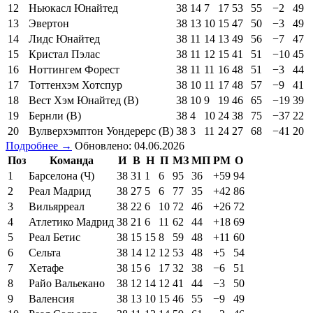
12
Ньюкасл Юнайтед
38
14
7
17
53
55
−2
49
13
Эвертон
38
13
10
15
47
50
−3
49
14
Лидс Юнайтед
38
11
14
13
49
56
−7
47
15
Кристал Пэлас
38
11
12
15
41
51
−10
45
16
Ноттингем Форест
38
11
11
16
48
51
−3
44
17
Тоттенхэм Хотспур
38
10
11
17
48
57
−9
41
18
Вест Хэм Юнайтед (В)
38
10
9
19
46
65
−19
39
19
Бернли (В)
38
4
10
24
38
75
−37
22
20
Вулверхэмптон Уондерерс (В)
38
3
11
24
27
68
−41
20
Подробнее →
Обновлено: 04.06.2026
Поз
Команда
И
В
Н
П
МЗ
МП
РМ
О
1
Барселона (Ч)
38
31
1
6
95
36
+59
94
2
Реал Мадрид
38
27
5
6
77
35
+42
86
3
Вильярреал
38
22
6
10
72
46
+26
72
4
Атлетико Мадрид
38
21
6
11
62
44
+18
69
5
Реал Бетис
38
15
15
8
59
48
+11
60
6
Сельта
38
14
12
12
53
48
+5
54
7
Хетафе
38
15
6
17
32
38
−6
51
8
Райо Вальекано
38
12
14
12
41
44
−3
50
9
Валенсия
38
13
10
15
46
55
−9
49