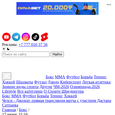
Реклама:
+7 777 010 37 56
Найти
Бокс
ММА
Футбол
Борьба
Теннис
Хоккей
Шахматы
Футзал
Дзюдо
Киберспорт
Легкая атлетика
Зимние виды спорта
Другие
ЧМ-2026
Олимпиада-2026
Lifestyle
Все категории
О Спорте Шредингера
Бокс
ММА
Футбол
Борьба
Теннис
Хоккей
Челси - Джохор: прямая трансляция матча с участием Дастана
Сатпаева
Главная
/
Бокс
/
17 июня, 11:16