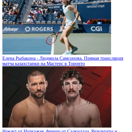
Елена Рыбакина - Людмила Самсонова. Прямая трансляция
матча казахстанки на Мастерс в Торонто
Нокаут от Нургожая, финиш от Салкиллда. Результаты и