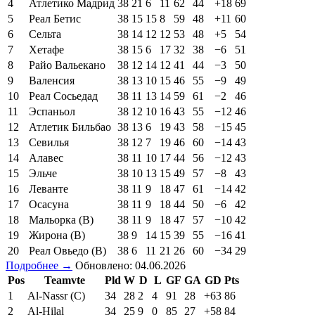
4
Атлетико Мадрид
38
21
6
11
62
44
+18
69
5
Реал Бетис
38
15
15
8
59
48
+11
60
6
Сельта
38
14
12
12
53
48
+5
54
7
Хетафе
38
15
6
17
32
38
−6
51
8
Райо Вальекано
38
12
14
12
41
44
−3
50
9
Валенсия
38
13
10
15
46
55
−9
49
10
Реал Сосьедад
38
11
13
14
59
61
−2
46
11
Эспаньол
38
12
10
16
43
55
−12
46
12
Атлетик Бильбао
38
13
6
19
43
58
−15
45
13
Севилья
38
12
7
19
46
60
−14
43
14
Алавес
38
11
10
17
44
56
−12
43
15
Эльче
38
10
13
15
49
57
−8
43
16
Леванте
38
11
9
18
47
61
−14
42
17
Осасуна
38
11
9
18
44
50
−6
42
18
Мальорка (В)
38
11
9
18
47
57
−10
42
19
Жирона (В)
38
9
14
15
39
55
−16
41
20
Реал Овьедо (В)
38
6
11
21
26
60
−34
29
Подробнее →
Обновлено: 04.06.2026
Pos
Teamvte
Pld
W
D
L
GF
GA
GD
Pts
1
Al-Nassr (C)
34
28
2
4
91
28
+63
86
2
Al-Hilal
34
25
9
0
85
27
+58
84