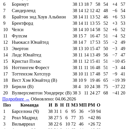
6
Борнмут
38
13
18
7
58
54
+4
57
7
Сандерленд
38
14
12
12
42
48
−6
54
8
Брайтон энд Хоув Альбион
38
14
11
13
52
46
+6
53
9
Брентфорд
38
14
11
13
55
52
+3
53
10
Челси
38
14
10
14
58
52
+6
52
11
Фулхэм
38
15
7
16
47
51
−4
52
12
Ньюкасл Юнайтед
38
14
7
17
53
55
−2
49
13
Эвертон
38
13
10
15
47
50
−3
49
14
Лидс Юнайтед
38
11
14
13
49
56
−7
47
15
Кристал Пэлас
38
11
12
15
41
51
−10
45
16
Ноттингем Форест
38
11
11
16
48
51
−3
44
17
Тоттенхэм Хотспур
38
10
11
17
48
57
−9
41
18
Вест Хэм Юнайтед (В)
38
10
9
19
46
65
−19
39
19
Бернли (В)
38
4
10
24
38
75
−37
22
20
Вулверхэмптон Уондерерс (В)
38
3
11
24
27
68
−41
20
Подробнее →
Обновлено: 04.06.2026
Поз
Команда
И
В
Н
П
МЗ
МП
РМ
О
1
Барселона (Ч)
38
31
1
6
95
36
+59
94
2
Реал Мадрид
38
27
5
6
77
35
+42
86
3
Вильярреал
38
22
6
10
72
46
+26
72