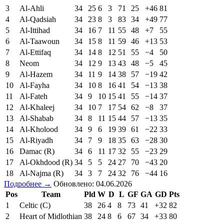
3
Al-Ahli
34
25
6
3
71
25
+46
81
4
Al-Qadsiah
34
23
8
3
83
34
+49
77
5
Al-Ittihad
34
16
7
11
55
48
+7
55
6
Al-Taawoun
34
15
8
11
59
46
+13
53
7
Al-Ettifaq
34
14
8
12
51
55
−4
50
8
Neom
34
12
9
13
43
48
−5
45
9
Al-Hazem
34
11
9
14
38
57
−19
42
10
Al-Fayha
34
10
8
16
41
54
−13
38
11
Al-Fateh
34
9
10
15
41
55
−14
37
12
Al-Khaleej
34
10
7
17
54
62
−8
37
13
Al-Shabab
34
8
11
15
44
57
−13
35
14
Al-Kholood
34
9
6
19
39
61
−22
33
15
Al-Riyadh
34
7
9
18
35
63
−28
30
16
Damac (R)
34
6
11
17
32
55
−23
29
17
Al-Okhdood (R)
34
5
5
24
27
70
−43
20
18
Al-Najma (R)
34
3
7
24
32
76
−44
16
Подробнее →
Обновлено: 04.06.2026
Pos
Team
Pld
W
D
L
GF
GA
GD
Pts
1
Celtic (C)
38
26
4
8
73
41
+32
82
2
Heart of Midlothian
38
24
8
6
67
34
+33
80