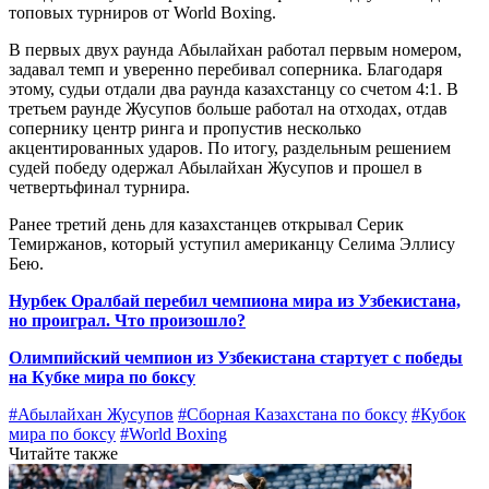
топовых турниров от World Boxing.
В первых двух раунда Абылайхан работал первым номером,
задавал темп и уверенно перебивал соперника. Благодаря
этому, судьи отдали два раунда казахстанцу со счетом 4:1. В
третьем раунде Жусупов больше работал на отходах, отдав
сопернику центр ринга и пропустив несколько
акцентированных ударов. По итогу, раздельным решением
судей победу одержал Абылайхан Жусупов и прошел в
четвертьфинал турнира.
Ранее третий день для казахстанцев открывал Серик
Темиржанов, который уступил американцу Селима Эллису
Бею.
Нурбек Оралбай перебил чемпиона мира из Узбекистана,
но проиграл. Что произошло?
Олимпийский чемпион из Узбекистана стартует с победы
на Кубке мира по боксу
#Абылайхан Жусупов
#Сборная Казахстана по боксу
#Кубок
мира по боксу
#World Boxing
Читайте также