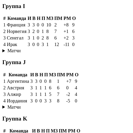
Группа I
#
Команда
И
В
Н
П
МЗ
ПМ
РМ
О
1
Франция
3
3
0
0
10
2
+8
9
2
Норвегия
3
2
0
1
8
7
+1
6
3
Сенегал
3
1
0
2
8
6
+2
3
4
Ирак
3
0
0
3
1
12
-11
0
Матчи
Группа J
#
Команда
И
В
Н
П
МЗ
ПМ
РМ
О
1
Аргентина
3
3
0
0
8
1
+7
9
2
Австрия
3
1
1
1
6
6
0
4
3
Алжир
3
1
1
1
5
7
-2
4
4
Иордания
3
0
0
3
3
8
-5
0
Матчи
Группа K
#
Команда
И
В
Н
П
МЗ
ПМ
РМ
О