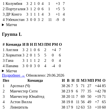
1
Колумбия
3
2
1
0
4
1
+3
7
2
Португалия
3
1
2
0
6
1
+5
5
3
ДР Конго
3
1
1
1
4
3
+1
4
4
Узбекистан
3
0
0
3
2
11
-9
0
Матчи
Группа L
#
Команда
И
В
Н
П
МЗ
ПМ
РМ
О
1
Англия
3
2
1
0
6
2
+4
7
2
Хорватия
3
2
0
1
5
5
0
6
3
Гана
3
1
1
1
2
2
0
4
4
Панама
3
0
0
3
0
4
-4
0
Матчи
Подробнее →
Обновлено: 29.06.2026
Поз
Команда
И
В
Н
П
МЗ
МП
РМ
О
1
Арсенал (Ч)
38
26
7
5
71
27
+44
85
2
Манчестер Сити
38
23
9
6
77
35
+42
78
3
Манчестер Юнайтед
38
20
11
7
69
50
+19
71
4
Астон Вилла
38
19
8
11
56
49
+7
65
5
Ливерпуль
38
17
9
12
63
53
+10
60