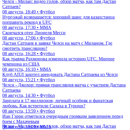
Челси - Милан: видео голов, обзор матча, как там Дастан
Сатпаев?
08 августа, 18:49 • Футбол
Нургожай возвращается: хороший шанс для казахстанца
поправить рекорд в UFC
08 августа, 17:30 • ММА
Скончался отец Лионеля Месси
08 августа, 17:06 • Футбол
Дастан Сатпаев в заявке Челси на матч с Миланом. Где
смотреть трансляцию?
08 августа, 16:28 • Футбол
Как травма Рахмонова изменила историю UFC. Мнение
чемпиона из США
08 августа, 16:10 • ММА
Клуб АПЛ захотел арендовать Дастана Сатпаева из Челси
08 августа, 15:21 • Футбол
Челси - Джохор: прямая трансляция матча с участием Дастана
Сатпаева
08 августа, 14:30 • Футбол
Зарплата в 17 миллионов, личный особняк и фанатская
любовь. Как встретили Салаха в Турции?
08 августа, 13:59 • Футбол
Иан Гэрри отметился очередным громким заявлением перед
боем с Махачевым
Челси - Милан: видео голов, обзор матча, как там Дастан
08 августа, 13:09 • ММА