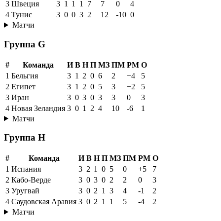
3
Швеция
3
1
1
1
7
7
0
4
4
Тунис
3
0
0
3
2
12
-10
0
Матчи
Группа G
#
Команда
И
В
Н
П
МЗ
ПМ
РМ
О
1
Бельгия
3
1
2
0
6
2
+4
5
2
Египет
3
1
2
0
5
3
+2
5
3
Иран
3
0
3
0
3
3
0
3
4
Новая Зеландия
3
0
1
2
4
10
-6
1
Матчи
Группа H
#
Команда
И
В
Н
П
МЗ
ПМ
РМ
О
1
Испания
3
2
1
0
5
0
+5
7
2
Кабо-Верде
3
0
3
0
2
2
0
3
3
Уругвай
3
0
2
1
3
4
-1
2
4
Саудовская Аравия
3
0
2
1
1
5
-4
2
Матчи