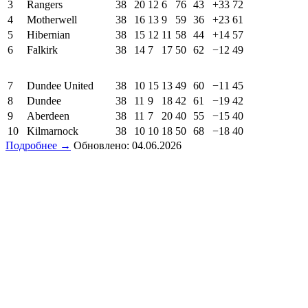
3
Rangers
38
20
12
6
76
43
+33
72
4
Motherwell
38
16
13
9
59
36
+23
61
5
Hibernian
38
15
12
11
58
44
+14
57
6
Falkirk
38
14
7
17
50
62
−12
49
7
Dundee United
38
10
15
13
49
60
−11
45
8
Dundee
38
11
9
18
42
61
−19
42
9
Aberdeen
38
11
7
20
40
55
−15
40
10
Kilmarnock
38
10
10
18
50
68
−18
40
Подробнее →
Обновлено: 04.06.2026