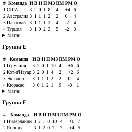
#
Команда
И
В
Н
П
МЗ
ПМ
РМ
О
1
США
3
2
0
1
8
4
+4
6
2
Австралия
3
1
1
1
2
2
0
4
3
Парагвай
3
1
1
1
2
4
-2
4
4
Турция
3
1
0
2
3
5
-2
3
Матчи
Группа E
#
Команда
И
В
Н
П
МЗ
ПМ
РМ
О
1
Германия
3
2
0
1
10
4
+6
6
2
Кот-д'Ивуар
3
2
0
1
4
2
+2
6
3
Эквадор
3
1
1
1
2
2
0
4
4
Кюрасао
3
0
1
2
1
9
-8
1
Матчи
Группа F
#
Команда
И
В
Н
П
МЗ
ПМ
РМ
О
1
Нидерланды
3
2
1
0
10
4
+6
7
2
Япония
3
1
2
0
7
3
+4
5