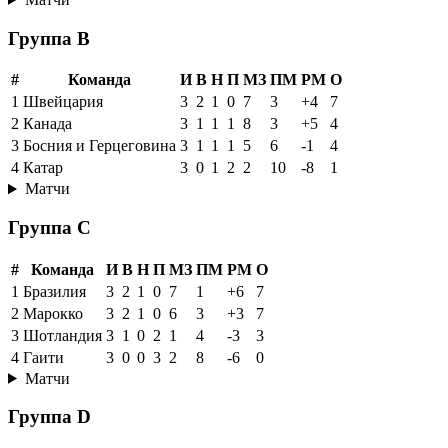
Группа B
#
Команда
И
В
Н
П
МЗ
ПМ
РМ
О
1
Швейцария
3
2
1
0
7
3
+4
7
2
Канада
3
1
1
1
8
3
+5
4
3
Босния и Герцеговина
3
1
1
1
5
6
-1
4
4
Катар
3
0
1
2
2
10
-8
1
Матчи
Группа C
#
Команда
И
В
Н
П
МЗ
ПМ
РМ
О
1
Бразилия
3
2
1
0
7
1
+6
7
2
Марокко
3
2
1
0
6
3
+3
7
3
Шотландия
3
1
0
2
1
4
-3
3
4
Гаити
3
0
0
3
2
8
-6
0
Матчи
Группа D