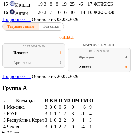
15
19
3
8
8
19
25
-6
17
ЖТЖЖЖ
Иртыш
16
20
3
7
10
16
30
-14
16
ЖЖЖЖЖ
Алтай
Подробнее →
Обновлено: 03.08.2026
Текущая стадия
Вся сетка
ФИНАЛ
МАТЧ ЗА 3-Е МЕСТО
20.07.2026 00:00
19.07.2026 02:00
Испания
1
Франция
4
Аргентина
0
Англия
6
Подробнее →
Обновлено: 20.07.2026
Группа A
#
Команда
И
В
Н
П
МЗ
ПМ
РМ
О
1
Мексика
3
3
0
0
6
0
+6
9
2
ЮАР
3
1
1
1
2
3
-1
4
3
Республика Корея
3
1
0
2
2
3
-1
3
4
Чехия
3
0
1
2
2
6
-4
1
Матчи