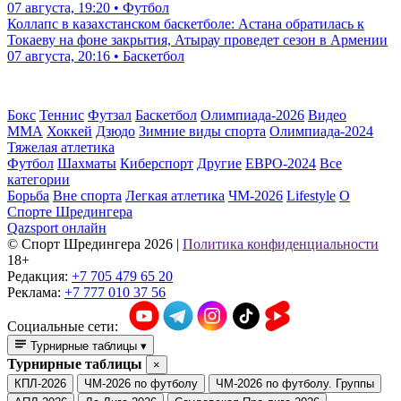
07 августа, 19:20 • Футбол
Коллапс в казахстанском баскетболе: Астана обратилась к
Токаеву на фоне закрытия, Атырау проведет сезон в Армении
07 августа, 20:16 • Баскетбол
Бокс
Теннис
Футзал
Баскетбол
Олимпиада-2026
Видео
ММА
Хоккей
Дзюдо
Зимние виды спорта
Олимпиада-2024
Тяжелая атлетика
Футбол
Шахматы
Киберспорт
Другие
ЕВРО-2024
Все
категории
Борьба
Вне спорта
Легкая атлетика
ЧМ-2026
Lifestyle
О
Спорте Шредингера
Qazsport онлайн
© Cпорт Шредингера 2026
|
Политика конфиденциальности
18+
Редакция:
+7 705 479 65 20
Реклама:
+7 777 010 37 56
Социальные сети:
Турнирные таблицы
▾
Турнирные таблицы
×
КПЛ-2026
ЧМ-2026 по футболу
ЧМ-2026 по футболу. Группы