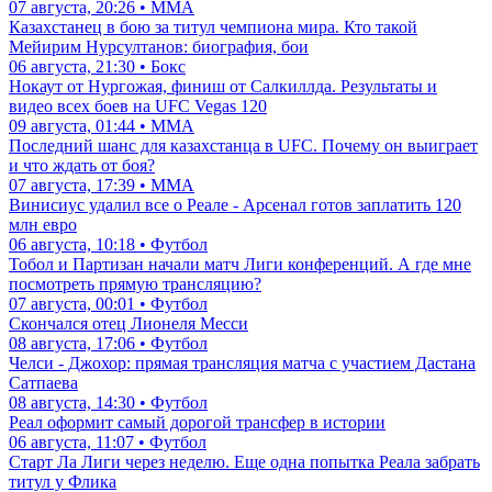
07 августа, 20:26 • ММА
Казахстанец в бою за титул чемпиона мира. Кто такой
Мейирим Нурсултанов: биография, бои
06 августа, 21:30 • Бокс
Нокаут от Нургожая, финиш от Салкиллда. Результаты и
видео всех боев на UFC Vegas 120
09 августа, 01:44 • ММА
Последний шанс для казахстанца в UFC. Почему он выиграет
и что ждать от боя?
07 августа, 17:39 • ММА
Винисиус удалил все о Реале - Арсенал готов заплатить 120
млн евро
06 августа, 10:18 • Футбол
Тобол и Партизан начали матч Лиги конференций. А где мне
посмотреть прямую трансляцию?
07 августа, 00:01 • Футбол
Скончался отец Лионеля Месси
08 августа, 17:06 • Футбол
Челси - Джохор: прямая трансляция матча с участием Дастана
Сатпаева
08 августа, 14:30 • Футбол
Реал оформит самый дорогой трансфер в истории
06 августа, 11:07 • Футбол
Старт Ла Лиги через неделю. Еще одна попытка Реала забрать
титул у Флика