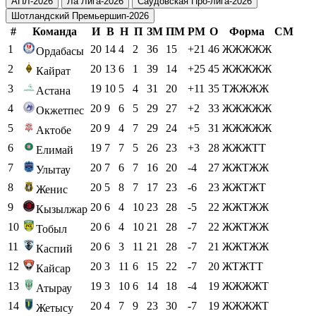
АПЛ-2026
Ла Лига-2026
Саудовская Про-лига-2026
Шотландский Премьершип-2026
#
Команда
И
В
Н
П
ЗМ
ПМ
РМ
О
Форма
СМ
1
20
14
4
2
36
15
+21
46
ЖЖЖЖЖ
Ордабасы
2
20
13
6
1
39
14
+25
45
ЖЖЖЖЖ
Кайрат
3
19
10
5
4
31
20
+11
35
ТЖЖЖЖ
Астана
4
20
9
6
5
29
27
+2
33
ЖЖЖЖЖ
Окжетпес
5
20
9
4
7
29
24
+5
31
ЖЖЖЖЖ
Актобе
6
19
7
7
5
26
23
+3
28
ЖЖЖТТ
Елимай
7
20
7
6
7
16
20
-4
27
ЖЖТЖЖ
Улытау
8
20
5
8
7
17
23
-6
23
ЖЖТЖТ
Женис
9
20
6
4
10
23
28
-5
22
ЖЖТЖЖ
Кызылжар
10
20
6
4
10
21
28
-7
22
ЖЖТЖЖ
Тобыл
11
20
6
3
11
21
28
-7
21
ЖЖТЖЖ
Каспий
12
20
3
11
6
15
22
-7
20
ЖТЖТТ
Кайсар
13
19
3
10
6
14
18
-4
19
ЖЖЖЖТ
Атырау
14
20
4
7
9
23
30
-7
19
ЖЖЖЖТ
Жетысу