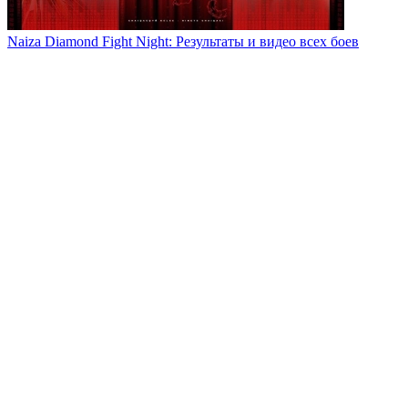
Naiza Diamond Fight Night: Результаты и видео всех боев