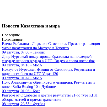
Новости Казахстана и мира
Последние
Популярные
Елена Рыбакина - Людмила Самсонова. Прямая трансляция
матча казахстанки на Мастерс в Торонто
09 августа, 07:00 • Теннис
Дияр Нургожай нокаутировал бразильца на последней
секунде первого раунда в UFC! Видео и слова после боя
09 августа, 04:16 • ММА
Нокаут от Нургожая, финиш от Салкиллда. Результаты и
видео всех боев на UFC Vegas 120
09 августа, 01:44 • ММА
Пояс Алимханулы обрел нового чемпиона: Результаты и
видео Zuffa Boxing 10 в Дублине
09 августа, 01:06 • Бокс
Разгром от Ордабасы и другие результаты 21-го тура КПЛ:
обзоры матчей и прямая трансляция
08 августа, 23:55 • Футбол