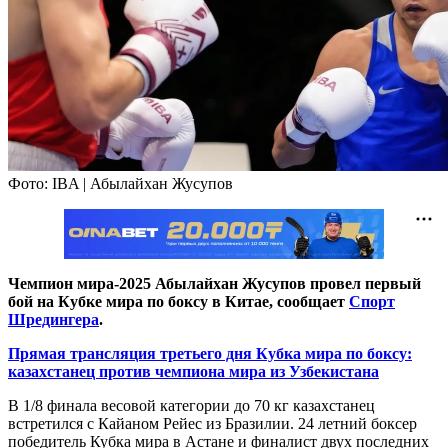
Фото: IBA | Абылайхан Жусупов
Чемпион мира-2025 Абылайхан Жусупов провел первый
бой на Кубке мира по боксу в Китае, сообщает
Спорт
Шредингера
.
Прямая трансляция третьего дня Кубка мира по боксу:
казахстанец против чемпиона мира из Узбекистана
В 1/8 финала весовой категории до 70 кг казахстанец
встретился с Кайаном Рейес из Бразилии. 24 летний боксер
победитель Кубка мира в Астане и финалист двух последних