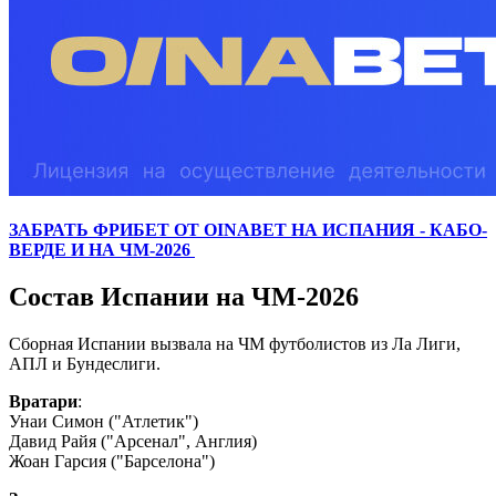
ЗАБРАТЬ ФРИБЕТ ОТ OINABET НА ИСПАНИЯ - КАБО-
ВЕРДЕ И НА ЧМ-2026
Состав Испании на ЧМ-2026
Сборная Испании вызвала на ЧМ футболистов из Ла Лиги,
АПЛ и Бундеслиги.
Вратари
:
Унаи Симон ("Атлетик")
Давид Райя ("Арсенал", Англия)
Жоан Гарсия ("Барселона")