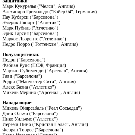
Защитники
:
Марк Кукурелья ("Челси", Англия)
Алехандро Гримальдо ("Байер 04", Германия)
Пау Кубарси ("Барселона")
Эмерик Ляпорт ("Атлетик")
Марк Пубиль ("Атлетико")
Эрик Гарсия ("Барселона")
Маркос Льоренте ("Атлетико")
Педро Порро ("Тоттенхэм", Англия)
Полузащитники
:
Педри ("Барселона")
Фабиан Руис (ПСЖ, Франция)
Мартин Субименди ("Арсенал", Англия)
Гави ("Барселона")
Родри ("Манчестер Сити", Англия)
Алекс Баэна ("Атлетико")
Микель Мерино ("Арсенал", Англия)
Нападающие
:
Микель Ойярсабаль ("Реал Сосьедад")
Дани Ольмо ("Барселона")
Нико Уильямс ("Атлетик")
Йереми Пино ("Кристал Пэлас", Англия)
Ферран Торрес ("Барселона")