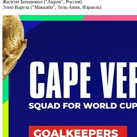
Жилсон Беншимол ("Акрон", Россия)
Элио Варела ("Маккаби", Тель-Авив, Израиль)