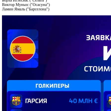
Борха Иглесиас ("Сельта")
Виктор Муньос ("Осасуна")
Ламин Ямаль ("Барселона")