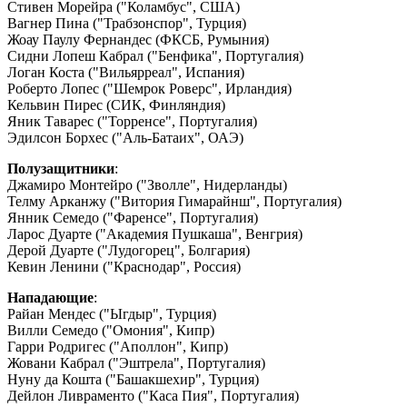
Стивен Морейра ("Коламбус", США)
Вагнер Пина ("Трабзонспор", Турция)
Жоау Паулу Фернандес (ФКСБ, Румыния)
Сидни Лопеш Кабрал ("Бенфика", Португалия)
Логан Коста ("Вильярреал", Испания)
Роберто Лопес ("Шемрок Роверс", Ирландия)
Кельвин Пирес (СИК, Финляндия)
Яник Таварес ("Торренсе", Португалия)
Эдилсон Борхес ("Аль-Батаих", ОАЭ)
Полузащитники
:
Джамиро Монтейро ("Зволле", Нидерланды)
Телму Арканжу ("Витория Гимарайнш", Португалия)
Янник Семедо ("Фаренсе", Португалия)
Ларос Дуарте ("Академия Пушкаша", Венгрия)
Дерой Дуарте ("Лудогорец", Болгария)
Кевин Ленини ("Краснодар", Россия)
Нападающие
:
Райан Мендес ("Ыгдыр", Турция)
Вилли Семедо ("Омония", Кипр)
Гарри Родригес ("Аполлон", Кипр)
Жовани Кабрал ("Эштрела", Португалия)
Нуну да Кошта ("Башакшехир", Турция)
Дейлон Ливраменто ("Каса Пия", Португалия)