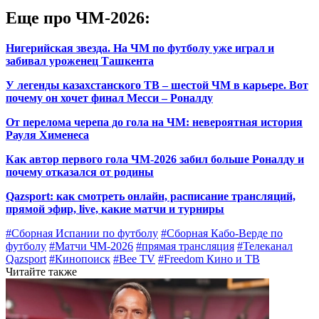
Еще про ЧМ-2026:
Нигерийская звезда. На ЧМ по футболу уже играл и
забивал уроженец Ташкента
У легенды казахстанского ТВ – шестой ЧМ в карьере. Вот
почему он хочет финал Месси – Роналду
От перелома черепа до гола на ЧМ: невероятная история
Рауля Хименеса
Как автор первого гола ЧМ-2026 забил больше Роналду и
почему отказался от родины
Qazsport: как смотреть онлайн, расписание трансляций,
прямой эфир, live, какие матчи и турниры
#Сборная Испании по футболу
#Сборная Кабо-Верде по
футболу
#Матчи ЧМ-2026
#прямая трансляция
#Телеканал
Qazsport
#Кинопоиск
#Bee TV
#Freedom Кино и ТВ
Читайте также