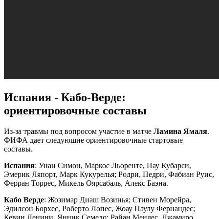
Испания - Кабо-Верде:
ориентировочные составы
Из-за травмы под вопросом участие в матче
Ламина Ямаля
.
ФИФА дает следующие ориентировочные стартовые
составы.
Испания
: Унаи Симон, Маркос Льоренте, Пау Кубарси,
Эмерик Ляпорт, Марк Кукурелья; Родри, Педри, Фабиан Руис,
Ферран Торрес, Микель Оярсабаль, Алекс Баэна.
Кабо Верде
: Жозимар Диаш Возинья; Стивен Морейра,
Эдилсон Борхес, Роберто Лопес, Жоау Паулу Фернандес;
Кевин Ленини, Янник Семедо; Райан Мендес, Джамиро