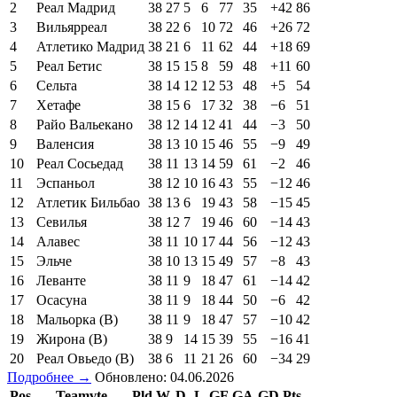
2
Реал Мадрид
38
27
5
6
77
35
+42
86
3
Вильярреал
38
22
6
10
72
46
+26
72
4
Атлетико Мадрид
38
21
6
11
62
44
+18
69
5
Реал Бетис
38
15
15
8
59
48
+11
60
6
Сельта
38
14
12
12
53
48
+5
54
7
Хетафе
38
15
6
17
32
38
−6
51
8
Райо Вальекано
38
12
14
12
41
44
−3
50
9
Валенсия
38
13
10
15
46
55
−9
49
10
Реал Сосьедад
38
11
13
14
59
61
−2
46
11
Эспаньол
38
12
10
16
43
55
−12
46
12
Атлетик Бильбао
38
13
6
19
43
58
−15
45
13
Севилья
38
12
7
19
46
60
−14
43
14
Алавес
38
11
10
17
44
56
−12
43
15
Эльче
38
10
13
15
49
57
−8
43
16
Леванте
38
11
9
18
47
61
−14
42
17
Осасуна
38
11
9
18
44
50
−6
42
18
Мальорка (В)
38
11
9
18
47
57
−10
42
19
Жирона (В)
38
9
14
15
39
55
−16
41
20
Реал Овьедо (В)
38
6
11
21
26
60
−34
29
Подробнее →
Обновлено: 04.06.2026
Pos
Teamvte
Pld
W
D
L
GF
GA
GD
Pts