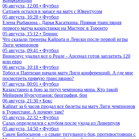
Конференций
06 августа, 12:00 • Футбол
Сатпаев остался в запасе на матч с Ювентусом
05 августа, 16:28 • Футбол
Елена Рыбакина - Дарья Касаткина. Прямая трансляция
первого матча казахстанки на Мастерс в Торонто
05 августа, 15:12 • Теннис
Что сказали тренеры Кайрата и Левски после первой игры
Лиги чемпионов
05 августа, 09:41 • Футбол
Винисиус удалил все о Реале - Арсенал готов заплатить 120
млн евро
06 августа, 10:18 • Футбол
Тобол и Партизан начали матч Лиги конференций. А где мне
посмотреть прямую трансляцию?
07 августа, 00:01 • Футбол
Казахстанец в бою за титул чемпиона мира. Кто такой
Мейирим Нурсултанов: биография, бои
06 августа, 21:30 • Бокс
Кайрат за 6 часов продал все билеты на матч Лиги чемпионов
в Туркестане. А почему там?
05 августа, 22:32 • Футбол
Салах определился с клубом после ухода из Ливерпуля
05 августа, 14:50 • Футбол
Сакен Бибосынов - о срыве титульного боя, противостоянии с