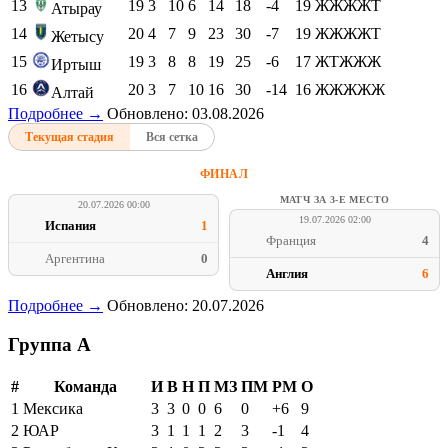
13
19
3
10
6
14
18
-4
19
ЖЖЖЖТ
Атырау
14
20
4
7
9
23
30
-7
19
ЖЖЖЖТ
Жетысу
15
19
3
8
8
19
25
-6
17
ЖТЖЖЖ
Иртыш
16
20
3
7
10
16
30
-14
16
ЖЖЖЖЖ
Алтай
Подробнее →
Обновлено: 03.08.2026
Текущая стадия
Вся сетка
ФИНАЛ
МАТЧ ЗА 3-Е МЕСТО
20.07.2026 00:00
19.07.2026 02:00
Испания
1
Франция
4
Аргентина
0
Англия
6
Подробнее →
Обновлено: 20.07.2026
Группа A
#
Команда
И
В
Н
П
МЗ
ПМ
РМ
О
1
Мексика
3
3
0
0
6
0
+6
9
2
ЮАР
3
1
1
1
2
3
-1
4