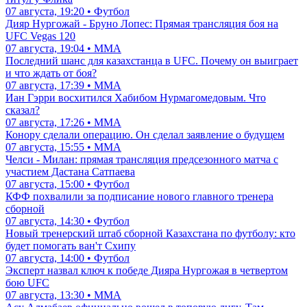
07 августа, 19:20 • Футбол
Дияр Нургожай - Бруно Лопес: Прямая трансляция боя на
UFC Vegas 120
07 августа, 19:04 • ММА
Последний шанс для казахстанца в UFC. Почему он выиграет
и что ждать от боя?
07 августа, 17:39 • ММА
Иан Гэрри восхитился Хабибом Нурмагомедовым. Что
сказал?
07 августа, 17:26 • ММА
Конору сделали операцию. Он сделал заявление о будущем
07 августа, 15:55 • ММА
Челси - Милан: прямая трансляция предсезонного матча с
участием Дастана Сатпаева
07 августа, 15:00 • Футбол
КФФ похвалили за подписание нового главного тренера
сборной
07 августа, 14:30 • Футбол
Новый тренерский штаб сборной Казахстана по футболу: кто
будет помогать ван'т Схипу
07 августа, 14:00 • Футбол
Эксперт назвал ключ к победе Дияра Нургожая в четвертом
бою UFC
07 августа, 13:30 • ММА