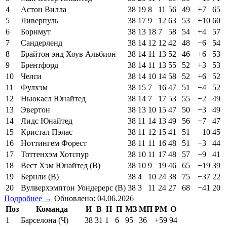
4
Астон Вилла
38
19
8
11
56
49
+7
65
5
Ливерпуль
38
17
9
12
63
53
+10
60
6
Борнмут
38
13
18
7
58
54
+4
57
7
Сандерленд
38
14
12
12
42
48
−6
54
8
Брайтон энд Хоув Альбион
38
14
11
13
52
46
+6
53
9
Брентфорд
38
14
11
13
55
52
+3
53
10
Челси
38
14
10
14
58
52
+6
52
11
Фулхэм
38
15
7
16
47
51
−4
52
12
Ньюкасл Юнайтед
38
14
7
17
53
55
−2
49
13
Эвертон
38
13
10
15
47
50
−3
49
14
Лидс Юнайтед
38
11
14
13
49
56
−7
47
15
Кристал Пэлас
38
11
12
15
41
51
−10
45
16
Ноттингем Форест
38
11
11
16
48
51
−3
44
17
Тоттенхэм Хотспур
38
10
11
17
48
57
−9
41
18
Вест Хэм Юнайтед (В)
38
10
9
19
46
65
−19
39
19
Бернли (В)
38
4
10
24
38
75
−37
22
20
Вулверхэмптон Уондерерс (В)
38
3
11
24
27
68
−41
20
Подробнее →
Обновлено: 04.06.2026
Поз
Команда
И
В
Н
П
МЗ
МП
РМ
О
1
Барселона (Ч)
38
31
1
6
95
36
+59
94