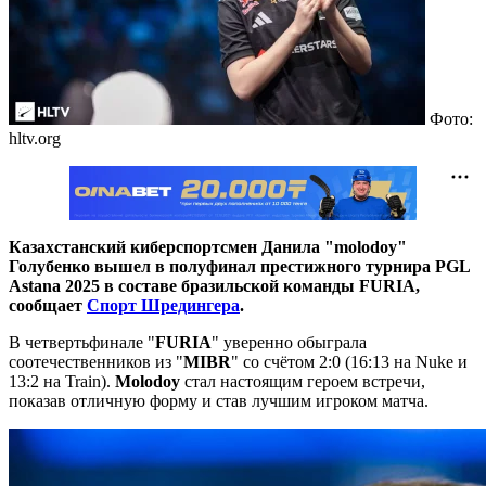
Фото:
hltv.org
Казахстанский киберспортсмен Данила "molodoy
"
Голубенко вышел в полуфинал престижного турнира PGL
Astana 2025 в составе бразильской команды
FURIA,
сообщает
Спорт Шредингера
.
В четвертьфинале "
FURIA
" уверенно обыграла
соотечественников из "
MIBR
"
со счётом 2:0 (16:13 на Nuke и
13:2 на Train).
Molodoy
стал настоящим героем встречи,
показав отличную форму и став лучшим игроком матча.