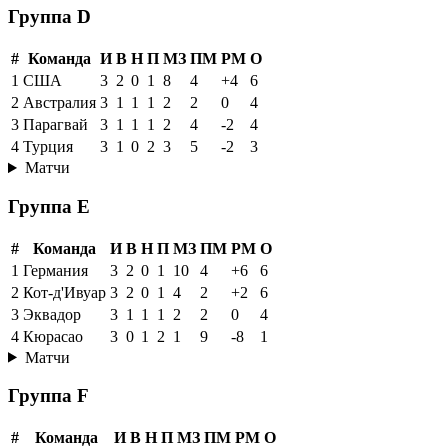
Группа D
#
Команда
И
В
Н
П
МЗ
ПМ
РМ
О
1
США
3
2
0
1
8
4
+4
6
2
Австралия
3
1
1
1
2
2
0
4
3
Парагвай
3
1
1
1
2
4
-2
4
4
Турция
3
1
0
2
3
5
-2
3
Матчи
Группа E
#
Команда
И
В
Н
П
МЗ
ПМ
РМ
О
1
Германия
3
2
0
1
10
4
+6
6
2
Кот-д'Ивуар
3
2
0
1
4
2
+2
6
3
Эквадор
3
1
1
1
2
2
0
4
4
Кюрасао
3
0
1
2
1
9
-8
1
Матчи
Группа F
#
Команда
И
В
Н
П
МЗ
ПМ
РМ
О