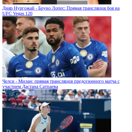
Дияр Нургожай - Бруно Лопес: Прямая трансляция боя на
UFC Vegas 120
Челси - Милан: прямая трансляция предсезонного матча с
участием Дастана Сатпаева