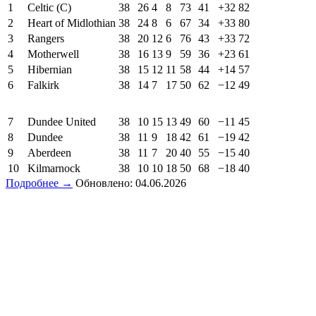
1
Celtic (C)
38
26
4
8
73
41
+32
82
2
Heart of Midlothian
38
24
8
6
67
34
+33
80
3
Rangers
38
20
12
6
76
43
+33
72
4
Motherwell
38
16
13
9
59
36
+23
61
5
Hibernian
38
15
12
11
58
44
+14
57
6
Falkirk
38
14
7
17
50
62
−12
49
7
Dundee United
38
10
15
13
49
60
−11
45
8
Dundee
38
11
9
18
42
61
−19
42
9
Aberdeen
38
11
7
20
40
55
−15
40
10
Kilmarnock
38
10
10
18
50
68
−18
40
Подробнее →
Обновлено: 04.06.2026