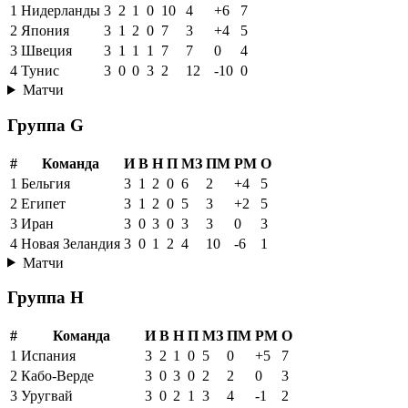
1
Нидерланды
3
2
1
0
10
4
+6
7
2
Япония
3
1
2
0
7
3
+4
5
3
Швеция
3
1
1
1
7
7
0
4
4
Тунис
3
0
0
3
2
12
-10
0
Матчи
Группа G
#
Команда
И
В
Н
П
МЗ
ПМ
РМ
О
1
Бельгия
3
1
2
0
6
2
+4
5
2
Египет
3
1
2
0
5
3
+2
5
3
Иран
3
0
3
0
3
3
0
3
4
Новая Зеландия
3
0
1
2
4
10
-6
1
Матчи
Группа H
#
Команда
И
В
Н
П
МЗ
ПМ
РМ
О
1
Испания
3
2
1
0
5
0
+5
7
2
Кабо-Верде
3
0
3
0
2
2
0
3
3
Уругвай
3
0
2
1
3
4
-1
2