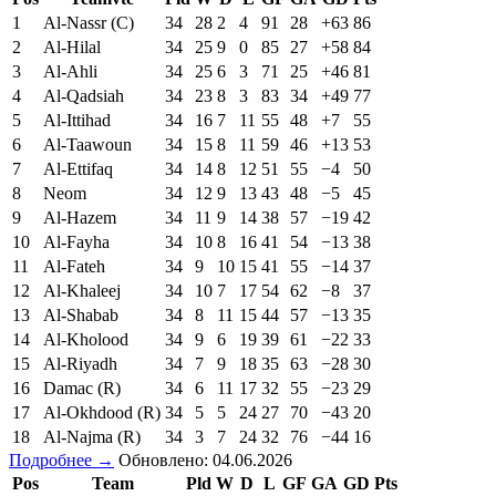
1
Al-Nassr (C)
34
28
2
4
91
28
+63
86
2
Al-Hilal
34
25
9
0
85
27
+58
84
3
Al-Ahli
34
25
6
3
71
25
+46
81
4
Al-Qadsiah
34
23
8
3
83
34
+49
77
5
Al-Ittihad
34
16
7
11
55
48
+7
55
6
Al-Taawoun
34
15
8
11
59
46
+13
53
7
Al-Ettifaq
34
14
8
12
51
55
−4
50
8
Neom
34
12
9
13
43
48
−5
45
9
Al-Hazem
34
11
9
14
38
57
−19
42
10
Al-Fayha
34
10
8
16
41
54
−13
38
11
Al-Fateh
34
9
10
15
41
55
−14
37
12
Al-Khaleej
34
10
7
17
54
62
−8
37
13
Al-Shabab
34
8
11
15
44
57
−13
35
14
Al-Kholood
34
9
6
19
39
61
−22
33
15
Al-Riyadh
34
7
9
18
35
63
−28
30
16
Damac (R)
34
6
11
17
32
55
−23
29
17
Al-Okhdood (R)
34
5
5
24
27
70
−43
20
18
Al-Najma (R)
34
3
7
24
32
76
−44
16
Подробнее →
Обновлено: 04.06.2026
Pos
Team
Pld
W
D
L
GF
GA
GD
Pts