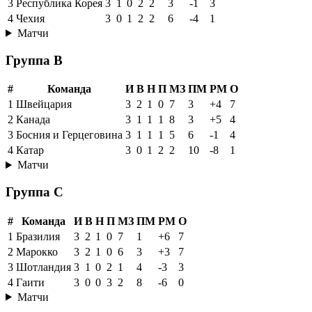
3
Республика Корея
3
1
0
2
2
3
-1
3
4
Чехия
3
0
1
2
2
6
-4
1
Матчи
Группа B
#
Команда
И
В
Н
П
МЗ
ПМ
РМ
О
1
Швейцария
3
2
1
0
7
3
+4
7
2
Канада
3
1
1
1
8
3
+5
4
3
Босния и Герцеговина
3
1
1
1
5
6
-1
4
4
Катар
3
0
1
2
2
10
-8
1
Матчи
Группа C
#
Команда
И
В
Н
П
МЗ
ПМ
РМ
О
1
Бразилия
3
2
1
0
7
1
+6
7
2
Марокко
3
2
1
0
6
3
+3
7
3
Шотландия
3
1
0
2
1
4
-3
3
4
Гаити
3
0
0
3
2
8
-6
0
Матчи