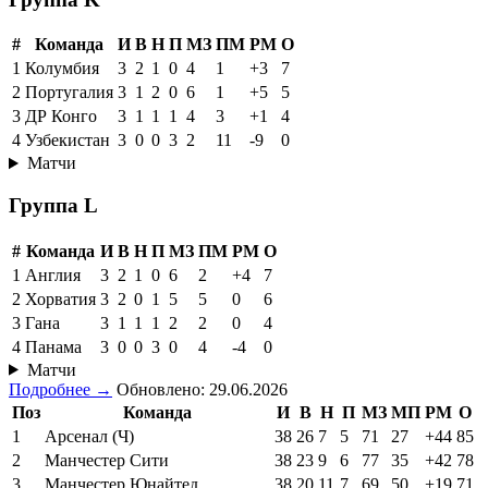
#
Команда
И
В
Н
П
МЗ
ПМ
РМ
О
1
Колумбия
3
2
1
0
4
1
+3
7
2
Португалия
3
1
2
0
6
1
+5
5
3
ДР Конго
3
1
1
1
4
3
+1
4
4
Узбекистан
3
0
0
3
2
11
-9
0
Матчи
Группа L
#
Команда
И
В
Н
П
МЗ
ПМ
РМ
О
1
Англия
3
2
1
0
6
2
+4
7
2
Хорватия
3
2
0
1
5
5
0
6
3
Гана
3
1
1
1
2
2
0
4
4
Панама
3
0
0
3
0
4
-4
0
Матчи
Подробнее →
Обновлено: 29.06.2026
Поз
Команда
И
В
Н
П
МЗ
МП
РМ
О
1
Арсенал (Ч)
38
26
7
5
71
27
+44
85
2
Манчестер Сити
38
23
9
6
77
35
+42
78
3
Манчестер Юнайтед
38
20
11
7
69
50
+19
71