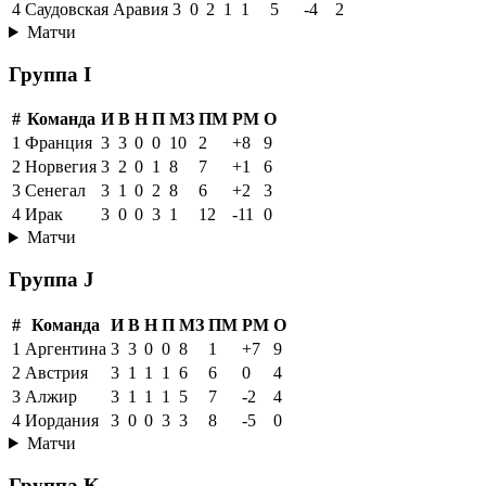
4
Саудовская Аравия
3
0
2
1
1
5
-4
2
Матчи
Группа I
#
Команда
И
В
Н
П
МЗ
ПМ
РМ
О
1
Франция
3
3
0
0
10
2
+8
9
2
Норвегия
3
2
0
1
8
7
+1
6
3
Сенегал
3
1
0
2
8
6
+2
3
4
Ирак
3
0
0
3
1
12
-11
0
Матчи
Группа J
#
Команда
И
В
Н
П
МЗ
ПМ
РМ
О
1
Аргентина
3
3
0
0
8
1
+7
9
2
Австрия
3
1
1
1
6
6
0
4
3
Алжир
3
1
1
1
5
7
-2
4
4
Иордания
3
0
0
3
3
8
-5
0
Матчи
Группа K