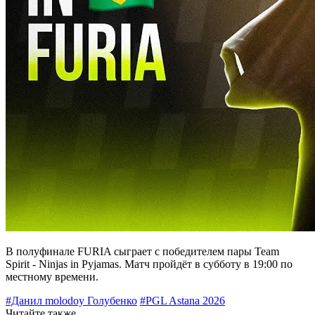
В полуфинале FURIA сыграет с победителем пары
Team
Spirit
-
Ninjas in Pyjamas
. Матч пройдёт в субботу в 19:00 по
местному времени.
#Данил molodoy Голубенко
#PGL Astana 2026
Читайте также