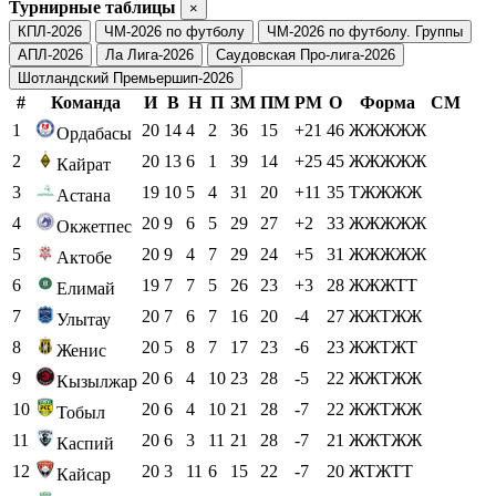
Турнирные таблицы
×
КПЛ-2026
ЧМ-2026 по футболу
ЧМ-2026 по футболу. Группы
АПЛ-2026
Ла Лига-2026
Саудовская Про-лига-2026
Шотландский Премьершип-2026
#
Команда
И
В
Н
П
ЗМ
ПМ
РМ
О
Форма
СМ
1
20
14
4
2
36
15
+21
46
ЖЖЖЖЖ
Ордабасы
2
20
13
6
1
39
14
+25
45
ЖЖЖЖЖ
Кайрат
3
19
10
5
4
31
20
+11
35
ТЖЖЖЖ
Астана
4
20
9
6
5
29
27
+2
33
ЖЖЖЖЖ
Окжетпес
5
20
9
4
7
29
24
+5
31
ЖЖЖЖЖ
Актобе
6
19
7
7
5
26
23
+3
28
ЖЖЖТТ
Елимай
7
20
7
6
7
16
20
-4
27
ЖЖТЖЖ
Улытау
8
20
5
8
7
17
23
-6
23
ЖЖТЖТ
Женис
9
20
6
4
10
23
28
-5
22
ЖЖТЖЖ
Кызылжар
10
20
6
4
10
21
28
-7
22
ЖЖТЖЖ
Тобыл
11
20
6
3
11
21
28
-7
21
ЖЖТЖЖ
Каспий
12
20
3
11
6
15
22
-7
20
ЖТЖТТ
Кайсар