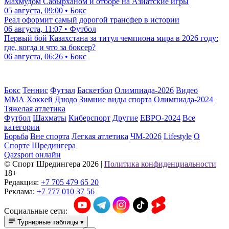
Махмудом Сабырханом и отборе на Азиатские игры
05 августа, 09:00 • Бокс
Реал оформит самый дорогой трансфер в истории
06 августа, 11:07 • Футбол
Первый бой Казахстана за титул чемпиона мира в 2026 году:
где, когда и что за боксер?
06 августа, 06:26 • Бокс
Бокс
Теннис
Футзал
Баскетбол
Олимпиада-2026
Видео
ММА
Хоккей
Дзюдо
Зимние виды спорта
Олимпиада-2024
Тяжелая атлетика
Футбол
Шахматы
Киберспорт
Другие
ЕВРО-2024
Все
категории
Борьба
Вне спорта
Легкая атлетика
ЧМ-2026
Lifestyle
О
Спорте Шредингера
Qazsport онлайн
© Cпорт Шредингера 2026
|
Политика конфиденциальности
18+
Редакция:
+7 705 479 65 20
Реклама:
+7 777 010 37 56
Социальные сети:
Турнирные таблицы
▾