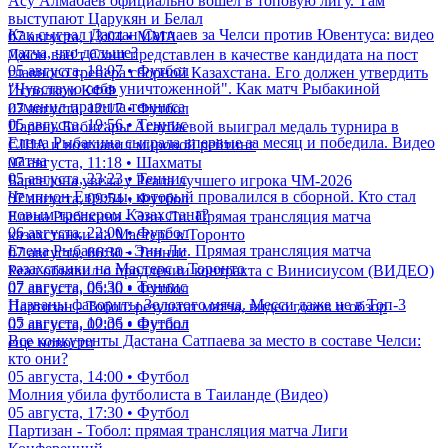
Асу Алмабаев официально вошел в топовую лигу. Там
выступают Царукян и Белал
Как сыграл Дастан Сатпаев за Челси против Ювентуса: видео
07 августа, 13:04 • ММА
матча, что дальше?
Джон ван'т Схип представлен в качестве кандидата на пост
05 августа, 18:07 • Футбол
главного тренера сборной Казахстана. Его должен утвердить
"Чувствую себя уничтоженной". Как матч Рыбакиной
Исполком КФФ
изменил правила тенниса
07 августа, 12:17 • Футбол
05 августа, 19:56 • Теннис
Парень Бибисары Асаубаевой выиграл медаль турнира в
Елена Рыбакина сыграла впервые за месяц и победила. Видео
США и возглавил мировой рейтинг
матча
07 августа, 11:18 • Шахматы
05 августа, 23:23 • Теннис
Барселона увела у Реала лучшего игрока ЧМ-2026
Чемпион Европы, который провалился в сборной. Кто стал
07 августа, 09:54 • Футбол
новым тренером Казахстана?
Елена Рыбакина - Энн Ли. Прямая трансляция матча
06 августа, 22:00 • Футбол
казахстанки на Мастерс в Торонто
Елена Рыбакина - Энн Ли. Прямая трансляция матча
07 августа, 06:30 • Теннис
казахстанки на Мастерс в Торонто
Реал объявил о продлении контракта с Винисиусом (ВИДЕО)
07 августа, 06:30 • Теннис
07 августа, 05:30 • Футбол
Названы фавориты Золотого мяча. Месси даже не в Топ-3
Партизан - Тобол: результат матча, видео голов и обзор
05 августа, 10:36 • Футбол
07 августа, 02:05 • Футбол
Все конкуренты Дастана Сатпаева за место в составе Челси:
еще новости
кто они?
05 августа, 14:00 • Футбол
Молния убила футболиста в Таиланде (Видео)
05 августа, 17:30 • Футбол
Партизан - Тобол: прямая трансляция матча Лиги