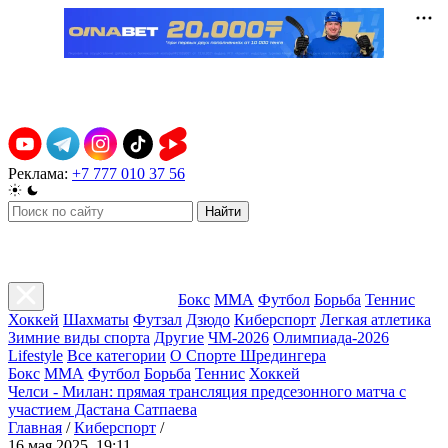
Реклама:
+7 777 010 37 56
Найти
Бокс
ММА
Футбол
Борьба
Теннис
Хоккей
Шахматы
Футзал
Дзюдо
Киберспорт
Легкая атлетика
Зимние виды спорта
Другие
ЧМ-2026
Олимпиада-2026
Lifestyle
Все категории
О Спорте Шредингера
Бокс
ММА
Футбол
Борьба
Теннис
Хоккей
Челси - Милан: прямая трансляция предсезонного матча с
участием Дастана Сатпаева
Главная
/
Киберспорт
/
16 мая 2025, 19:11