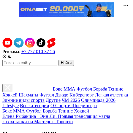
Реклама:
+7 777 010 37 56
Найти
Бокс
ММА
Футбол
Борьба
Теннис
Хоккей
Шахматы
Футзал
Дзюдо
Киберспорт
Легкая атлетика
Зимние виды спорта
Другие
ЧМ-2026
Олимпиада-2026
Lifestyle
Все категории
О Спорте Шредингера
Бокс
ММА
Футбол
Борьба
Теннис
Хоккей
Елена Рыбакина - Энн Ли. Прямая трансляция матча
казахстанки на Мастерс в Торонто