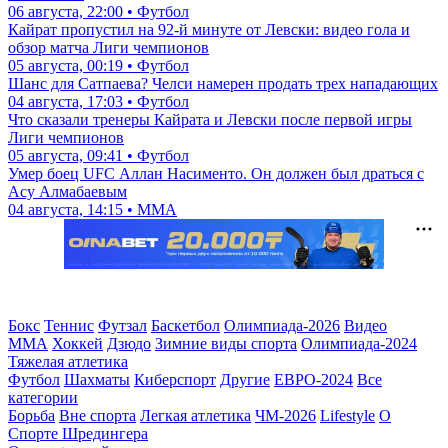
06 августа, 22:00 • Футбол
Кайрат пропустил на 92-й минуте от Левски: видео гола и
обзор матча Лиги чемпионов
05 августа, 00:19 • Футбол
Шанс для Сатпаева? Челси намерен продать трех нападающих
04 августа, 17:03 • Футбол
Что сказали тренеры Кайрата и Левски после первой игры
Лиги чемпионов
05 августа, 09:41 • Футбол
Умер боец UFC Аллан Насименто. Он должен был драться с
Асу Алмабаевым
04 августа, 14:15 • ММА
Бокс
Теннис
Футзал
Баскетбол
Олимпиада-2026
Видео
ММА
Хоккей
Дзюдо
Зимние виды спорта
Олимпиада-2024
Тяжелая атлетика
Футбол
Шахматы
Киберспорт
Другие
ЕВРО-2024
Все
категории
Борьба
Вне спорта
Легкая атлетика
ЧМ-2026
Lifestyle
О
Спорте Шредингера