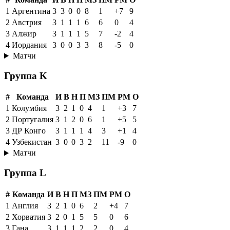
1
Аргентина
3
3
0
0
8
1
+7
9
2
Австрия
3
1
1
1
6
6
0
4
3
Алжир
3
1
1
1
5
7
-2
4
4
Иордания
3
0
0
3
3
8
-5
0
Матчи
Группа K
#
Команда
И
В
Н
П
МЗ
ПМ
РМ
О
1
Колумбия
3
2
1
0
4
1
+3
7
2
Португалия
3
1
2
0
6
1
+5
5
3
ДР Конго
3
1
1
1
4
3
+1
4
4
Узбекистан
3
0
0
3
2
11
-9
0
Матчи
Группа L
#
Команда
И
В
Н
П
МЗ
ПМ
РМ
О
1
Англия
3
2
1
0
6
2
+4
7
2
Хорватия
3
2
0
1
5
5
0
6
3
Гана
3
1
1
1
2
2
0
4