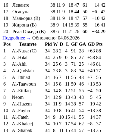
16
Леванте
38
11
9
18
47
61
−14
42
17
Осасуна
38
11
9
18
44
50
−6
42
18
Мальорка (В)
38
11
9
18
47
57
−10
42
19
Жирона (В)
38
9
14
15
39
55
−16
41
20
Реал Овьедо (В)
38
6
11
21
26
60
−34
29
Подробнее →
Обновлено: 04.06.2026
Pos
Teamvte
Pld
W
D
L
GF
GA
GD
Pts
1
Al-Nassr (C)
34
28
2
4
91
28
+63
86
2
Al-Hilal
34
25
9
0
85
27
+58
84
3
Al-Ahli
34
25
6
3
71
25
+46
81
4
Al-Qadsiah
34
23
8
3
83
34
+49
77
5
Al-Ittihad
34
16
7
11
55
48
+7
55
6
Al-Taawoun
34
15
8
11
59
46
+13
53
7
Al-Ettifaq
34
14
8
12
51
55
−4
50
8
Neom
34
12
9
13
43
48
−5
45
9
Al-Hazem
34
11
9
14
38
57
−19
42
10
Al-Fayha
34
10
8
16
41
54
−13
38
11
Al-Fateh
34
9
10
15
41
55
−14
37
12
Al-Khaleej
34
10
7
17
54
62
−8
37
13
Al-Shabab
34
8
11
15
44
57
−13
35