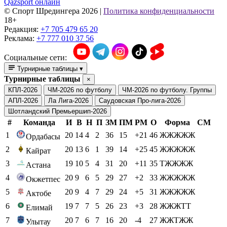
Qazsport онлайн
© Cпорт Шредингера 2026
|
Политика конфиденциальности
18+
Редакция:
+7 705 479 65 20
Реклама:
+7 777 010 37 56
Социальные сети:
Турнирные таблицы
▾
Турнирные таблицы
×
КПЛ-2026
ЧМ-2026 по футболу
ЧМ-2026 по футболу. Группы
АПЛ-2026
Ла Лига-2026
Саудовская Про-лига-2026
Шотландский Премьершип-2026
#
Команда
И
В
Н
П
ЗМ
ПМ
РМ
О
Форма
СМ
1
20
14
4
2
36
15
+21
46
ЖЖЖЖЖ
Ордабасы
2
20
13
6
1
39
14
+25
45
ЖЖЖЖЖ
Кайрат
3
19
10
5
4
31
20
+11
35
ТЖЖЖЖ
Астана
4
20
9
6
5
29
27
+2
33
ЖЖЖЖЖ
Окжетпес
5
20
9
4
7
29
24
+5
31
ЖЖЖЖЖ
Актобе
6
19
7
7
5
26
23
+3
28
ЖЖЖТТ
Елимай
7
20
7
6
7
16
20
-4
27
ЖЖТЖЖ
Улытау