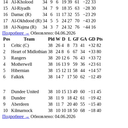
14
Al-Kholood
34
9
6
19
39
61
−22
33
15
Al-Riyadh
34
7
9
18
35
63
−28
30
16
Damac (R)
34
6
11
17
32
55
−23
29
17
Al-Okhdood (R)
34
5
5
24
27
70
−43
20
18
Al-Najma (R)
34
3
7
24
32
76
−44
16
Подробнее →
Обновлено: 04.06.2026
Pos
Team
Pld
W
D
L
GF
GA
GD
Pts
1
Celtic (C)
38
26
4
8
73
41
+32
82
2
Heart of Midlothian
38
24
8
6
67
34
+33
80
3
Rangers
38
20
12
6
76
43
+33
72
4
Motherwell
38
16
13
9
59
36
+23
61
5
Hibernian
38
15
12
11
58
44
+14
57
6
Falkirk
38
14
7
17
50
62
−12
49
7
Dundee United
38
10
15
13
49
60
−11
45
8
Dundee
38
11
9
18
42
61
−19
42
9
Aberdeen
38
11
7
20
40
55
−15
40
10
Kilmarnock
38
10
10
18
50
68
−18
40
Подробнее →
Обновлено: 04.06.2026