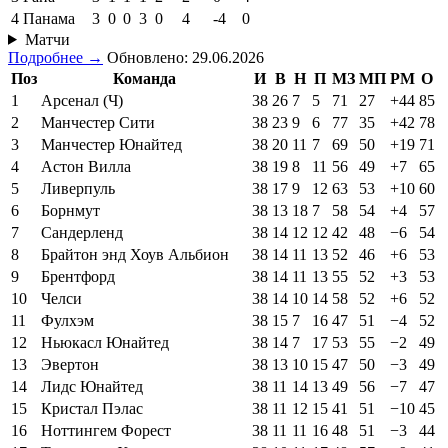
4
Панама
3
0
0
3
0
4
-4
0
Матчи
Подробнее →
Обновлено: 29.06.2026
Поз
Команда
И
В
Н
П
МЗ
МП
РМ
О
1
Арсенал (Ч)
38
26
7
5
71
27
+44
85
2
Манчестер Сити
38
23
9
6
77
35
+42
78
3
Манчестер Юнайтед
38
20
11
7
69
50
+19
71
4
Астон Вилла
38
19
8
11
56
49
+7
65
5
Ливерпуль
38
17
9
12
63
53
+10
60
6
Борнмут
38
13
18
7
58
54
+4
57
7
Сандерленд
38
14
12
12
42
48
−6
54
8
Брайтон энд Хоув Альбион
38
14
11
13
52
46
+6
53
9
Брентфорд
38
14
11
13
55
52
+3
53
10
Челси
38
14
10
14
58
52
+6
52
11
Фулхэм
38
15
7
16
47
51
−4
52
12
Ньюкасл Юнайтед
38
14
7
17
53
55
−2
49
13
Эвертон
38
13
10
15
47
50
−3
49
14
Лидс Юнайтед
38
11
14
13
49
56
−7
47
15
Кристал Пэлас
38
11
12
15
41
51
−10
45
16
Ноттингем Форест
38
11
11
16
48
51
−3
44