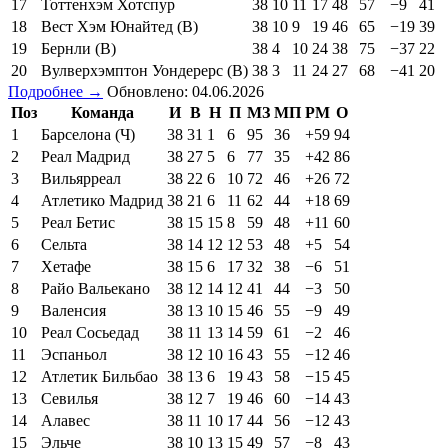
17
Тоттенхэм Хотспур
38
10
11
17
48
57
−9
41
18
Вест Хэм Юнайтед (В)
38
10
9
19
46
65
−19
39
19
Бернли (В)
38
4
10
24
38
75
−37
22
20
Вулверхэмптон Уондерерс (В)
38
3
11
24
27
68
−41
20
Подробнее →
Обновлено: 04.06.2026
Поз
Команда
И
В
Н
П
МЗ
МП
РМ
О
1
Барселона (Ч)
38
31
1
6
95
36
+59
94
2
Реал Мадрид
38
27
5
6
77
35
+42
86
3
Вильярреал
38
22
6
10
72
46
+26
72
4
Атлетико Мадрид
38
21
6
11
62
44
+18
69
5
Реал Бетис
38
15
15
8
59
48
+11
60
6
Сельта
38
14
12
12
53
48
+5
54
7
Хетафе
38
15
6
17
32
38
−6
51
8
Райо Вальекано
38
12
14
12
41
44
−3
50
9
Валенсия
38
13
10
15
46
55
−9
49
10
Реал Сосьедад
38
11
13
14
59
61
−2
46
11
Эспаньол
38
12
10
16
43
55
−12
46
12
Атлетик Бильбао
38
13
6
19
43
58
−15
45
13
Севилья
38
12
7
19
46
60
−14
43
14
Алавес
38
11
10
17
44
56
−12
43
15
Эльче
38
10
13
15
49
57
−8
43