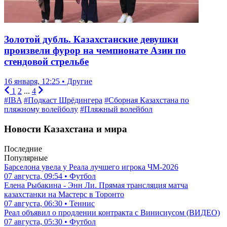
Золотой дубль. Казахстанские девушки
произвели фурор на чемпионате Азии по
стендовой стрельбе
16 января, 12:25 • Другие
1
2
...
4
#IBA
#Подкаст Шрёдингера
#Сборная Казахстана по
пляжному волейболу
#Пляжный волейбол
Новости Казахстана и мира
Последние
Популярные
Барселона увела у Реала лучшего игрока ЧМ-2026
07 августа, 09:54 • Футбол
Елена Рыбакина - Энн Ли. Прямая трансляция матча
казахстанки на Мастерс в Торонто
07 августа, 06:30 • Теннис
Реал объявил о продлении контракта с Винисиусом (ВИДЕО)
07 августа, 05:30 • Футбол