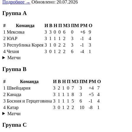
Подробнее →
Обновлено: 20.07.2026
Группа A
#
Команда
И
В
Н
П
МЗ
ПМ
РМ
О
1
Мексика
3
3
0
0
6
0
+6
9
2
ЮАР
3
1
1
1
2
3
-1
4
3
Республика Корея
3
1
0
2
2
3
-1
3
4
Чехия
3
0
1
2
2
6
-4
1
Матчи
Группа B
#
Команда
И
В
Н
П
МЗ
ПМ
РМ
О
1
Швейцария
3
2
1
0
7
3
+4
7
2
Канада
3
1
1
1
8
3
+5
4
3
Босния и Герцеговина
3
1
1
1
5
6
-1
4
4
Катар
3
0
1
2
2
10
-8
1
Матчи
Группа C