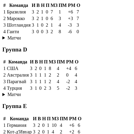
#
Команда
И
В
Н
П
МЗ
ПМ
РМ
О
1
Бразилия
3
2
1
0
7
1
+6
7
2
Марокко
3
2
1
0
6
3
+3
7
3
Шотландия
3
1
0
2
1
4
-3
3
4
Гаити
3
0
0
3
2
8
-6
0
Матчи
Группа D
#
Команда
И
В
Н
П
МЗ
ПМ
РМ
О
1
США
3
2
0
1
8
4
+4
6
2
Австралия
3
1
1
1
2
2
0
4
3
Парагвай
3
1
1
1
2
4
-2
4
4
Турция
3
1
0
2
3
5
-2
3
Матчи
Группа E
#
Команда
И
В
Н
П
МЗ
ПМ
РМ
О
1
Германия
3
2
0
1
10
4
+6
6
2
Кот-д'Ивуар
3
2
0
1
4
2
+2
6