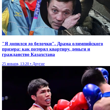
"Я допился до белочки". Драма олимпийского
призера: как потерял квартиру, деньги и
гражданство Казахстана
25 января, 13:20 • Другие