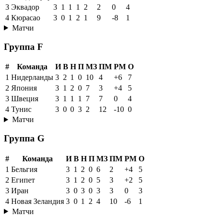
3
Эквадор
3
1
1
1
2
2
0
4
4
Кюрасао
3
0
1
2
1
9
-8
1
Матчи
Группа F
#
Команда
И
В
Н
П
МЗ
ПМ
РМ
О
1
Нидерланды
3
2
1
0
10
4
+6
7
2
Япония
3
1
2
0
7
3
+4
5
3
Швеция
3
1
1
1
7
7
0
4
4
Тунис
3
0
0
3
2
12
-10
0
Матчи
Группа G
#
Команда
И
В
Н
П
МЗ
ПМ
РМ
О
1
Бельгия
3
1
2
0
6
2
+4
5
2
Египет
3
1
2
0
5
3
+2
5
3
Иран
3
0
3
0
3
3
0
3
4
Новая Зеландия
3
0
1
2
4
10
-6
1
Матчи