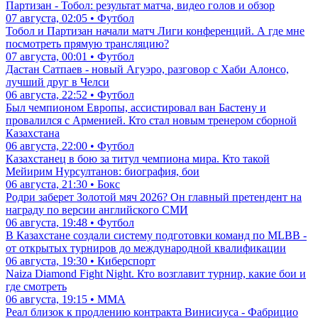
Партизан - Тобол: результат матча, видео голов и обзор
07 августа, 02:05 • Футбол
Тобол и Партизан начали матч Лиги конференций. А где мне
посмотреть прямую трансляцию?
07 августа, 00:01 • Футбол
Дастан Сатпаев - новый Агуэро, разговор с Хаби Алонсо,
лучший друг в Челси
06 августа, 22:52 • Футбол
Был чемпионом Европы, ассистировал ван Бастену и
провалился с Арменией. Кто стал новым тренером сборной
Казахстана
06 августа, 22:00 • Футбол
Казахстанец в бою за титул чемпиона мира. Кто такой
Мейирим Нурсултанов: биография, бои
06 августа, 21:30 • Бокс
Родри заберет Золотой мяч 2026? Он главный претендент на
награду по версии английского СМИ
06 августа, 19:48 • Футбол
В Казахстане создали систему подготовки команд по MLBB -
от открытых турниров до международной квалификации
06 августа, 19:30 • Киберспорт
Naiza Diamond Fight Night. Кто возглавит турнир, какие бои и
где смотреть
06 августа, 19:15 • ММА
Реал близок к продлению контракта Винисиуса - Фабрицио