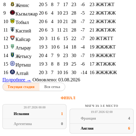
8
20
5
8
7
17
23
-6
23
ЖЖТЖТ
Женис
9
20
6
4
10
23
28
-5
22
ЖЖТЖЖ
Кызылжар
10
20
6
4
10
21
28
-7
22
ЖЖТЖЖ
Тобыл
11
20
6
3
11
21
28
-7
21
ЖЖТЖЖ
Каспий
12
20
3
11
6
15
22
-7
20
ЖТЖТТ
Кайсар
13
19
3
10
6
14
18
-4
19
ЖЖЖЖТ
Атырау
14
20
4
7
9
23
30
-7
19
ЖЖЖЖТ
Жетысу
15
19
3
8
8
19
25
-6
17
ЖТЖЖЖ
Иртыш
16
20
3
7
10
16
30
-14
16
ЖЖЖЖЖ
Алтай
Подробнее →
Обновлено: 03.08.2026
Текущая стадия
Вся сетка
ФИНАЛ
МАТЧ ЗА 3-Е МЕСТО
20.07.2026 00:00
19.07.2026 02:00
Испания
1
Франция
4
Аргентина
0
Англия
6