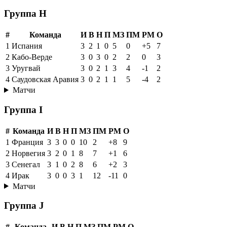
Группа H
#
Команда
И
В
Н
П
МЗ
ПМ
РМ
О
1
Испания
3
2
1
0
5
0
+5
7
2
Кабо-Верде
3
0
3
0
2
2
0
3
3
Уругвай
3
0
2
1
3
4
-1
2
4
Саудовская Аравия
3
0
2
1
1
5
-4
2
Матчи
Группа I
#
Команда
И
В
Н
П
МЗ
ПМ
РМ
О
1
Франция
3
3
0
0
10
2
+8
9
2
Норвегия
3
2
0
1
8
7
+1
6
3
Сенегал
3
1
0
2
8
6
+2
3
4
Ирак
3
0
0
3
1
12
-11
0
Матчи
Группа J
#
Команда
И
В
Н
П
МЗ
ПМ
РМ
О