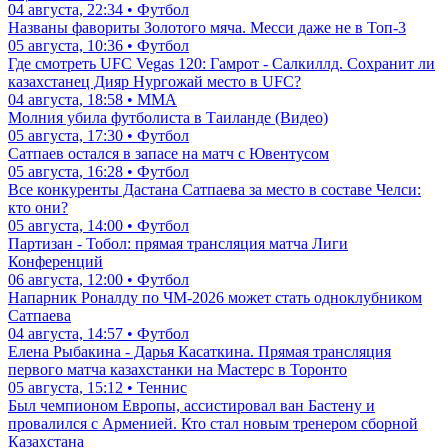
04 августа, 22:34 • Футбол
Названы фавориты Золотого мяча. Месси даже не в Топ-3
05 августа, 10:36 • Футбол
Где смотреть UFC Vegas 120: Гамрот - Салкиллд. Сохранит ли
казахстанец Дияр Нургожай место в UFC?
04 августа, 18:58 • ММА
Молния убила футболиста в Таиланде (Видео)
05 августа, 17:30 • Футбол
Сатпаев остался в запасе на матч с Ювентусом
05 августа, 16:28 • Футбол
Все конкуренты Дастана Сатпаева за место в составе Челси:
кто они?
05 августа, 14:00 • Футбол
Партизан - Тобол: прямая трансляция матча Лиги
Конференций
06 августа, 12:00 • Футбол
Напарник Роналду по ЧМ-2026 может стать одноклубником
Сатпаева
04 августа, 14:57 • Футбол
Елена Рыбакина - Дарья Касаткина. Прямая трансляция
первого матча казахстанки на Мастерс в Торонто
05 августа, 15:12 • Теннис
Был чемпионом Европы, ассистировал ван Бастену и
провалился с Арменией. Кто стал новым тренером сборной
Казахстана