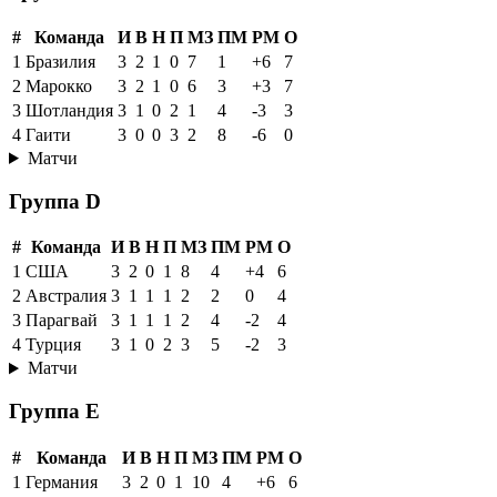
#
Команда
И
В
Н
П
МЗ
ПМ
РМ
О
1
Бразилия
3
2
1
0
7
1
+6
7
2
Марокко
3
2
1
0
6
3
+3
7
3
Шотландия
3
1
0
2
1
4
-3
3
4
Гаити
3
0
0
3
2
8
-6
0
Матчи
Группа D
#
Команда
И
В
Н
П
МЗ
ПМ
РМ
О
1
США
3
2
0
1
8
4
+4
6
2
Австралия
3
1
1
1
2
2
0
4
3
Парагвай
3
1
1
1
2
4
-2
4
4
Турция
3
1
0
2
3
5
-2
3
Матчи
Группа E
#
Команда
И
В
Н
П
МЗ
ПМ
РМ
О
1
Германия
3
2
0
1
10
4
+6
6