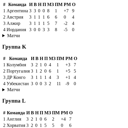
#
Команда
И
В
Н
П
МЗ
ПМ
РМ
О
1
Аргентина
3
3
0
0
8
1
+7
9
2
Австрия
3
1
1
1
6
6
0
4
3
Алжир
3
1
1
1
5
7
-2
4
4
Иордания
3
0
0
3
3
8
-5
0
Матчи
Группа K
#
Команда
И
В
Н
П
МЗ
ПМ
РМ
О
1
Колумбия
3
2
1
0
4
1
+3
7
2
Португалия
3
1
2
0
6
1
+5
5
3
ДР Конго
3
1
1
1
4
3
+1
4
4
Узбекистан
3
0
0
3
2
11
-9
0
Матчи
Группа L
#
Команда
И
В
Н
П
МЗ
ПМ
РМ
О
1
Англия
3
2
1
0
6
2
+4
7
2
Хорватия
3
2
0
1
5
5
0
6