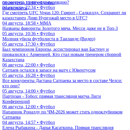
посмотреть прямую трансляцию?
06 августа, 10:18 • Футбол
04 августа, 22:34 • Футбол
еще новости
Где смотреть UFC Vegas 120: Гамрот - Салкиллд. Сохранит ли
казахстанец Дияр Нургожай место в UFC?
04 августа, 18:58 • ММА
Названы фавориты Золотого мяча. Месси даже не в Топ-3
05 августа, 10:36 • Футбол
Молния убила футболиста в Таиланде (Видео)
05 августа, 17:30 • Футбол
Был чемпионом Европы, ассистировал ван Бастену и
провалился с Арменией. Кто стал новым тренером сборной
Казахстана
06 августа, 22:00 • Футбол
Сатпаев остался в запасе на матч с Ювентусом
05 августа, 16:28 • Футбол
Все конкуренты Дастана Сатпаева за место в составе Челси:
кто они?
05 августа, 14:00 • Футбол
Партизан - Тобол: прямая трансляция матча Лиги
Конференций
06 августа, 12:00 • Футбол
Напарник Роналду по ЧМ-2026 может стать одноклубником
Сатпаева
04 августа, 14:57 • Футбол
Елена Рыбакина - Дарья Касаткина. Прямая трансляция