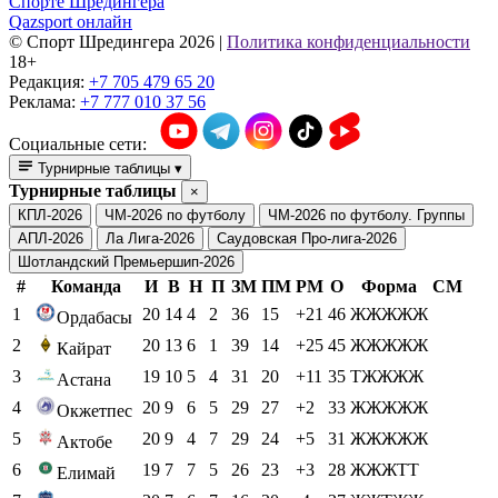
Спорте Шредингера
Qazsport онлайн
© Cпорт Шредингера 2026
|
Политика конфиденциальности
18+
Редакция:
+7 705 479 65 20
Реклама:
+7 777 010 37 56
Социальные сети:
Турнирные таблицы
▾
Турнирные таблицы
×
КПЛ-2026
ЧМ-2026 по футболу
ЧМ-2026 по футболу. Группы
АПЛ-2026
Ла Лига-2026
Саудовская Про-лига-2026
Шотландский Премьершип-2026
#
Команда
И
В
Н
П
ЗМ
ПМ
РМ
О
Форма
СМ
1
20
14
4
2
36
15
+21
46
ЖЖЖЖЖ
Ордабасы
2
20
13
6
1
39
14
+25
45
ЖЖЖЖЖ
Кайрат
3
19
10
5
4
31
20
+11
35
ТЖЖЖЖ
Астана
4
20
9
6
5
29
27
+2
33
ЖЖЖЖЖ
Окжетпес
5
20
9
4
7
29
24
+5
31
ЖЖЖЖЖ
Актобе
6
19
7
7
5
26
23
+3
28
ЖЖЖТТ
Елимай