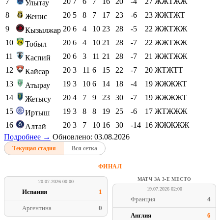
7
20
7
6
7
16
20
-4
27
ЖЖТЖЖ
Улытау
8
20
5
8
7
17
23
-6
23
ЖЖТЖТ
Женис
9
20
6
4
10
23
28
-5
22
ЖЖТЖЖ
Кызылжар
10
20
6
4
10
21
28
-7
22
ЖЖТЖЖ
Тобыл
11
20
6
3
11
21
28
-7
21
ЖЖТЖЖ
Каспий
12
20
3
11
6
15
22
-7
20
ЖТЖТТ
Кайсар
13
19
3
10
6
14
18
-4
19
ЖЖЖЖТ
Атырау
14
20
4
7
9
23
30
-7
19
ЖЖЖЖТ
Жетысу
15
19
3
8
8
19
25
-6
17
ЖТЖЖЖ
Иртыш
16
20
3
7
10
16
30
-14
16
ЖЖЖЖЖ
Алтай
Подробнее →
Обновлено: 03.08.2026
Текущая стадия
Вся сетка
ФИНАЛ
МАТЧ ЗА 3-Е МЕСТО
20.07.2026 00:00
19.07.2026 02:00
Испания
1
Франция
4
Аргентина
0
Англия
6