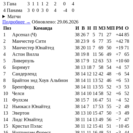
3
Гана
3
1
1
1
2
2
0
4
4
Панама
3
0
0
3
0
4
-4
0
Матчи
Подробнее →
Обновлено: 29.06.2026
Поз
Команда
И
В
Н
П
МЗ
МП
РМ
О
1
Арсенал (Ч)
38
26
7
5
71
27
+44
85
2
Манчестер Сити
38
23
9
6
77
35
+42
78
3
Манчестер Юнайтед
38
20
11
7
69
50
+19
71
4
Астон Вилла
38
19
8
11
56
49
+7
65
5
Ливерпуль
38
17
9
12
63
53
+10
60
6
Борнмут
38
13
18
7
58
54
+4
57
7
Сандерленд
38
14
12
12
42
48
−6
54
8
Брайтон энд Хоув Альбион
38
14
11
13
52
46
+6
53
9
Брентфорд
38
14
11
13
55
52
+3
53
10
Челси
38
14
10
14
58
52
+6
52
11
Фулхэм
38
15
7
16
47
51
−4
52
12
Ньюкасл Юнайтед
38
14
7
17
53
55
−2
49
13
Эвертон
38
13
10
15
47
50
−3
49
14
Лидс Юнайтед
38
11
14
13
49
56
−7
47
15
Кристал Пэлас
38
11
12
15
41
51
−10
45
16
Ноттингем Форест
38
11
11
16
48
51
−3
44