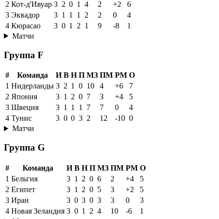
2
Кот-д'Ивуар
3
2
0
1
4
2
+2
6
3
Эквадор
3
1
1
1
2
2
0
4
4
Кюрасао
3
0
1
2
1
9
-8
1
Матчи
Группа F
#
Команда
И
В
Н
П
МЗ
ПМ
РМ
О
1
Нидерланды
3
2
1
0
10
4
+6
7
2
Япония
3
1
2
0
7
3
+4
5
3
Швеция
3
1
1
1
7
7
0
4
4
Тунис
3
0
0
3
2
12
-10
0
Матчи
Группа G
#
Команда
И
В
Н
П
МЗ
ПМ
РМ
О
1
Бельгия
3
1
2
0
6
2
+4
5
2
Египет
3
1
2
0
5
3
+2
5
3
Иран
3
0
3
0
3
3
0
3
4
Новая Зеландия
3
0
1
2
4
10
-6
1