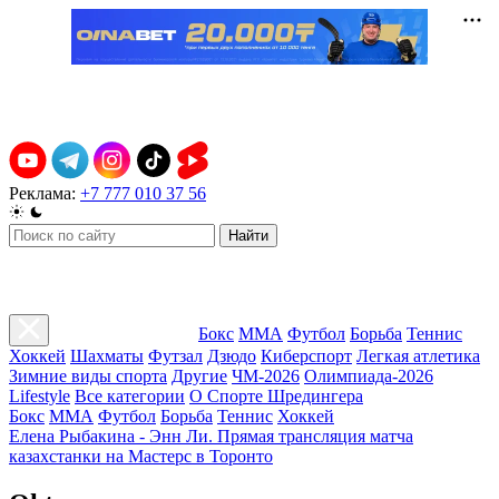
Реклама:
+7 777 010 37 56
Найти
Бокс
ММА
Футбол
Борьба
Теннис
Хоккей
Шахматы
Футзал
Дзюдо
Киберспорт
Легкая атлетика
Зимние виды спорта
Другие
ЧМ-2026
Олимпиада-2026
Lifestyle
Все категории
О Спорте Шредингера
Бокс
ММА
Футбол
Борьба
Теннис
Хоккей
Елена Рыбакина - Энн Ли. Прямая трансляция матча
казахстанки на Мастерс в Торонто