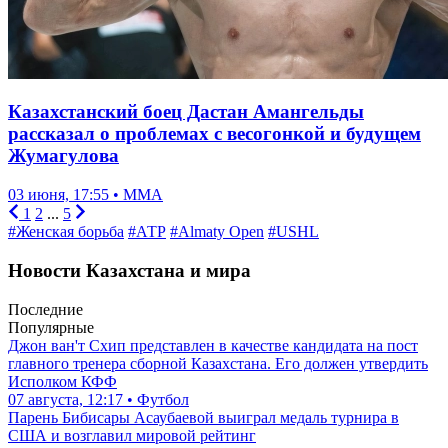
Казахстанский боец Дастан Амангельды
рассказал о проблемах с весогонкой и будущем
Жумагулова
03 июня, 17:55 • ММА
1
2
...
5
#Женская борьба
#АТР
#Almaty Open
#USHL
Новости Казахстана и мира
Последние
Популярные
Джон ван'т Схип представлен в качестве кандидата на пост
главного тренера сборной Казахстана. Его должен утвердить
Исполком КФФ
07 августа, 12:17 • Футбол
Парень Бибисары Асаубаевой выиграл медаль турнира в
США и возглавил мировой рейтинг