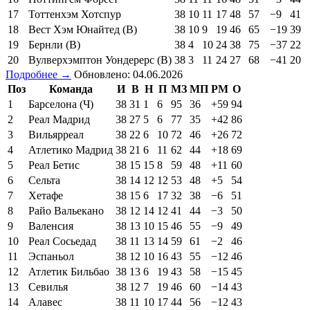
17
Тоттенхэм Хотспур
38
10
11
17
48
57
−9
41
18
Вест Хэм Юнайтед (В)
38
10
9
19
46
65
−19
39
19
Бернли (В)
38
4
10
24
38
75
−37
22
20
Вулверхэмптон Уондерерс (В)
38
3
11
24
27
68
−41
20
Подробнее →
Обновлено: 04.06.2026
Поз
Команда
И
В
Н
П
МЗ
МП
РМ
О
1
Барселона (Ч)
38
31
1
6
95
36
+59
94
2
Реал Мадрид
38
27
5
6
77
35
+42
86
3
Вильярреал
38
22
6
10
72
46
+26
72
4
Атлетико Мадрид
38
21
6
11
62
44
+18
69
5
Реал Бетис
38
15
15
8
59
48
+11
60
6
Сельта
38
14
12
12
53
48
+5
54
7
Хетафе
38
15
6
17
32
38
−6
51
8
Райо Вальекано
38
12
14
12
41
44
−3
50
9
Валенсия
38
13
10
15
46
55
−9
49
10
Реал Сосьедад
38
11
13
14
59
61
−2
46
11
Эспаньол
38
12
10
16
43
55
−12
46
12
Атлетик Бильбао
38
13
6
19
43
58
−15
45
13
Севилья
38
12
7
19
46
60
−14
43
14
Алавес
38
11
10
17
44
56
−12
43