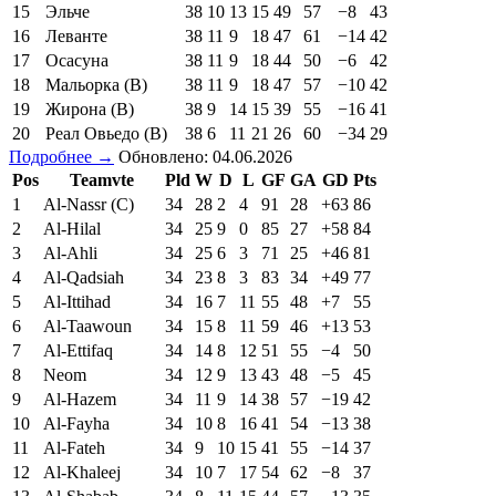
15
Эльче
38
10
13
15
49
57
−8
43
16
Леванте
38
11
9
18
47
61
−14
42
17
Осасуна
38
11
9
18
44
50
−6
42
18
Мальорка (В)
38
11
9
18
47
57
−10
42
19
Жирона (В)
38
9
14
15
39
55
−16
41
20
Реал Овьедо (В)
38
6
11
21
26
60
−34
29
Подробнее →
Обновлено: 04.06.2026
Pos
Teamvte
Pld
W
D
L
GF
GA
GD
Pts
1
Al-Nassr (C)
34
28
2
4
91
28
+63
86
2
Al-Hilal
34
25
9
0
85
27
+58
84
3
Al-Ahli
34
25
6
3
71
25
+46
81
4
Al-Qadsiah
34
23
8
3
83
34
+49
77
5
Al-Ittihad
34
16
7
11
55
48
+7
55
6
Al-Taawoun
34
15
8
11
59
46
+13
53
7
Al-Ettifaq
34
14
8
12
51
55
−4
50
8
Neom
34
12
9
13
43
48
−5
45
9
Al-Hazem
34
11
9
14
38
57
−19
42
10
Al-Fayha
34
10
8
16
41
54
−13
38
11
Al-Fateh
34
9
10
15
41
55
−14
37
12
Al-Khaleej
34
10
7
17
54
62
−8
37