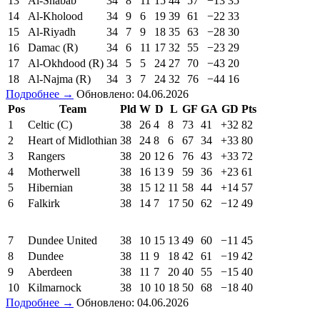
13
Al-Shabab
34
8
11
15
44
57
−13
35
14
Al-Kholood
34
9
6
19
39
61
−22
33
15
Al-Riyadh
34
7
9
18
35
63
−28
30
16
Damac (R)
34
6
11
17
32
55
−23
29
17
Al-Okhdood (R)
34
5
5
24
27
70
−43
20
18
Al-Najma (R)
34
3
7
24
32
76
−44
16
Подробнее →
Обновлено: 04.06.2026
Pos
Team
Pld
W
D
L
GF
GA
GD
Pts
1
Celtic (C)
38
26
4
8
73
41
+32
82
2
Heart of Midlothian
38
24
8
6
67
34
+33
80
3
Rangers
38
20
12
6
76
43
+33
72
4
Motherwell
38
16
13
9
59
36
+23
61
5
Hibernian
38
15
12
11
58
44
+14
57
6
Falkirk
38
14
7
17
50
62
−12
49
7
Dundee United
38
10
15
13
49
60
−11
45
8
Dundee
38
11
9
18
42
61
−19
42
9
Aberdeen
38
11
7
20
40
55
−15
40
10
Kilmarnock
38
10
10
18
50
68
−18
40
Подробнее →
Обновлено: 04.06.2026