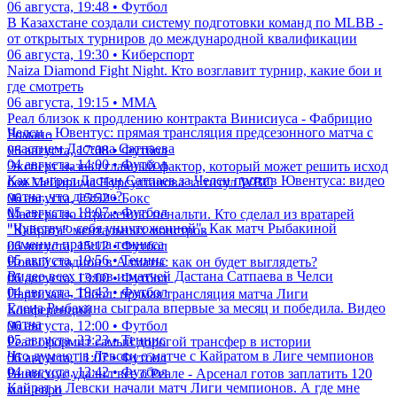
06 августа, 19:48 • Футбол
В Казахстане создали систему подготовки команд по MLBB -
от открытых турниров до международной квалификации
06 августа, 19:30 • Киберспорт
Naiza Diamond Fight Night. Кто возглавит турнир, какие бои и
где смотреть
06 августа, 19:15 • ММА
Реал близок к продлению контракта Винисиуса - Фабрицио
Челси - Ювентус: прямая трансляция предсезонного матча с
Романо
участием Дастана Сатпаева
06 августа, 17:08 • Футбол
04 августа, 14:00 • Футбол
Эксперт назвал главный фактор, который может решить исход
Как сыграл Дастан Сатпаев за Челси против Ювентуса: видео
боя Мейирима Нурсултанова за титул WBC
матча, что дальше?
06 августа, 15:52 • Бокс
05 августа, 18:07 • Футбол
Мастера по отражению пенальти. Кто сделал из вратарей
"Чувствую себя уничтоженной". Как матч Рыбакиной
"Кайрата" ментальных монстров
изменил правила тенниса
06 августа, 15:12 • Футбол
05 августа, 19:56 • Теннис
Новый стадион в Алматы: как он будет выглядеть?
Видео всех голов и матчей Дастана Сатпаева в Челси
06 августа, 13:00 • Футбол
04 августа, 19:43 • Футбол
Партизан - Тобол: прямая трансляция матча Лиги
Елена Рыбакина сыграла впервые за месяц и победила. Видео
Конференций
матча
06 августа, 12:00 • Футбол
05 августа, 23:23 • Теннис
Реал оформит самый дорогой трансфер в истории
Что думают в Левски о матче с Кайратом в Лиге чемпионов
06 августа, 11:07 • Футбол
04 августа, 12:42 • Футбол
Винисиус удалил все о Реале - Арсенал готов заплатить 120
Кайрат и Левски начали матч Лиги чемпионов. А где мне
млн евро