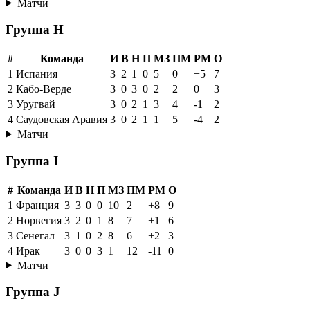
Матчи
Группа H
#
Команда
И
В
Н
П
МЗ
ПМ
РМ
О
1
Испания
3
2
1
0
5
0
+5
7
2
Кабо-Верде
3
0
3
0
2
2
0
3
3
Уругвай
3
0
2
1
3
4
-1
2
4
Саудовская Аравия
3
0
2
1
1
5
-4
2
Матчи
Группа I
#
Команда
И
В
Н
П
МЗ
ПМ
РМ
О
1
Франция
3
3
0
0
10
2
+8
9
2
Норвегия
3
2
0
1
8
7
+1
6
3
Сенегал
3
1
0
2
8
6
+2
3
4
Ирак
3
0
0
3
1
12
-11
0
Матчи
Группа J