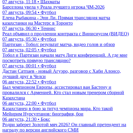
07 августа, 11:18 • Шахматы
Барселона увела у Реала лучшего игрока ЧМ-2026
07 августа, 09:54 • Футбол
Елена Рыбакина - Энн Ли. Прямая трансляция матча
казахстанки на Мастерс в Торонто
07 августа, 06:30 • Теннис
Реал объявил о продлении контракта с Винисиусом (ВИДЕО)
07 августа, 05:30 • Футбол
Партизан - Тобол: результат матча, видео голов и обзор
07 августа, 02:05 • Футбол
Тобол и Партизан начали матч Лиги конференций. А где мне
посмотреть прямую трансляцию?
07 августа, 00:01 • Футбол
Дастан Сатпаев - новый Агуэро, разговор с Хаби Алонсо,
лучший друг в Челси
06 августа, 22:52 • Футбол
Был чемпионом Европы, ассистировал ван Бастену и
провалился с Арменией. Кто стал новым тренером сборной
Казахстана
06 августа, 22:00 • Футбол
Казахстанец в бою за титул чемпиона мира. Кто такой
Мейирим Нурсултанов: биография, бои
06 августа, 21:30 • Бокс
Родри заберет Золотой мяч 2026? Он главный претендент на
награду по версии английского СМИ