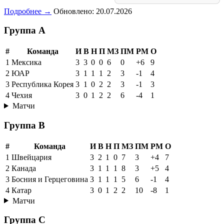
Подробнее →
Обновлено: 20.07.2026
Группа A
#
Команда
И
В
Н
П
МЗ
ПМ
РМ
О
1
Мексика
3
3
0
0
6
0
+6
9
2
ЮАР
3
1
1
1
2
3
-1
4
3
Республика Корея
3
1
0
2
2
3
-1
3
4
Чехия
3
0
1
2
2
6
-4
1
Матчи
Группа B
#
Команда
И
В
Н
П
МЗ
ПМ
РМ
О
1
Швейцария
3
2
1
0
7
3
+4
7
2
Канада
3
1
1
1
8
3
+5
4
3
Босния и Герцеговина
3
1
1
1
5
6
-1
4
4
Катар
3
0
1
2
2
10
-8
1
Матчи
Группа C