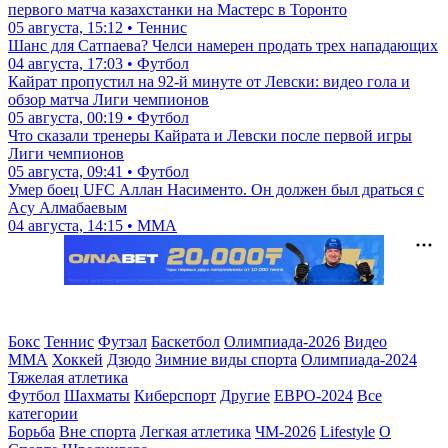
первого матча казахстанки на Мастерс в Торонто
05 августа, 15:12 • Теннис
Шанс для Сатпаева? Челси намерен продать трех нападающих
04 августа, 17:03 • Футбол
Кайрат пропустил на 92-й минуте от Левски: видео гола и
обзор матча Лиги чемпионов
05 августа, 00:19 • Футбол
Что сказали тренеры Кайрата и Левски после первой игры
Лиги чемпионов
05 августа, 09:41 • Футбол
Умер боец UFC Аллан Насименто. Он должен был драться с
Асу Алмабаевым
04 августа, 14:15 • ММА
Бокс
Теннис
Футзал
Баскетбол
Олимпиада-2026
Видео
ММА
Хоккей
Дзюдо
Зимние виды спорта
Олимпиада-2024
Тяжелая атлетика
Футбол
Шахматы
Киберспорт
Другие
ЕВРО-2024
Все
категории
Борьба
Вне спорта
Легкая атлетика
ЧМ-2026
Lifestyle
О