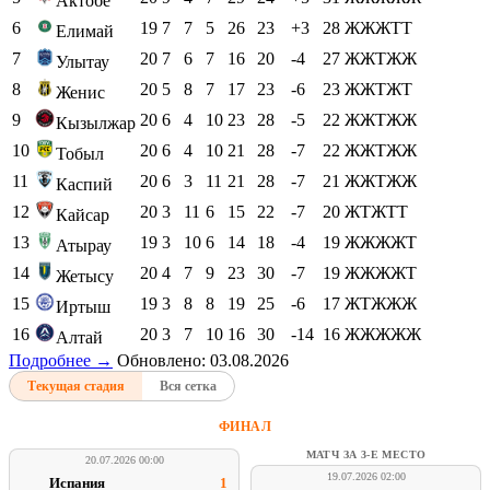
Актобе
6
19
7
7
5
26
23
+3
28
ЖЖЖТТ
Елимай
7
20
7
6
7
16
20
-4
27
ЖЖТЖЖ
Улытау
8
20
5
8
7
17
23
-6
23
ЖЖТЖТ
Женис
9
20
6
4
10
23
28
-5
22
ЖЖТЖЖ
Кызылжар
10
20
6
4
10
21
28
-7
22
ЖЖТЖЖ
Тобыл
11
20
6
3
11
21
28
-7
21
ЖЖТЖЖ
Каспий
12
20
3
11
6
15
22
-7
20
ЖТЖТТ
Кайсар
13
19
3
10
6
14
18
-4
19
ЖЖЖЖТ
Атырау
14
20
4
7
9
23
30
-7
19
ЖЖЖЖТ
Жетысу
15
19
3
8
8
19
25
-6
17
ЖТЖЖЖ
Иртыш
16
20
3
7
10
16
30
-14
16
ЖЖЖЖЖ
Алтай
Подробнее →
Обновлено: 03.08.2026
Текущая стадия
Вся сетка
ФИНАЛ
МАТЧ ЗА 3-Е МЕСТО
20.07.2026 00:00
19.07.2026 02:00
Испания
1