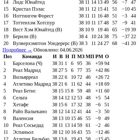
14
Лидс Юнайтед
38
11
14
13
49
56
−7
47
15
Кристал Пэлас
38
11
12
15
41
51
−10
45
16
Ноттингем Форест
38
11
11
16
48
51
−3
44
17
Тоттенхэм Хотспур
38
10
11
17
48
57
−9
41
18
Вест Хэм Юнайтед (В)
38
10
9
19
46
65
−19
39
19
Бернли (В)
38
4
10
24
38
75
−37
22
20
Вулверхэмптон Уондерерс (В)
38
3
11
24
27
68
−41
20
Подробнее →
Обновлено: 04.06.2026
Поз
Команда
И
В
Н
П
МЗ
МП
РМ
О
1
Барселона (Ч)
38
31
1
6
95
36
+59
94
2
Реал Мадрид
38
27
5
6
77
35
+42
86
3
Вильярреал
38
22
6
10
72
46
+26
72
4
Атлетико Мадрид
38
21
6
11
62
44
+18
69
5
Реал Бетис
38
15
15
8
59
48
+11
60
6
Сельта
38
14
12
12
53
48
+5
54
7
Хетафе
38
15
6
17
32
38
−6
51
8
Райо Вальекано
38
12
14
12
41
44
−3
50
9
Валенсия
38
13
10
15
46
55
−9
49
10
Реал Сосьедад
38
11
13
14
59
61
−2
46
11
Эспаньол
38
12
10
16
43
55
−12
46
12
Атлетик Бильбао
38
13
6
19
43
58
−15
45