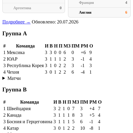
Франция
4
Аргентина
0
Англия
6
Подробнее →
Обновлено: 20.07.2026
Группа A
#
Команда
И
В
Н
П
МЗ
ПМ
РМ
О
1
Мексика
3
3
0
0
6
0
+6
9
2
ЮАР
3
1
1
1
2
3
-1
4
3
Республика Корея
3
1
0
2
2
3
-1
3
4
Чехия
3
0
1
2
2
6
-4
1
Матчи
Группа B
#
Команда
И
В
Н
П
МЗ
ПМ
РМ
О
1
Швейцария
3
2
1
0
7
3
+4
7
2
Канада
3
1
1
1
8
3
+5
4
3
Босния и Герцеговина
3
1
1
1
5
6
-1
4
4
Катар
3
0
1
2
2
10
-8
1