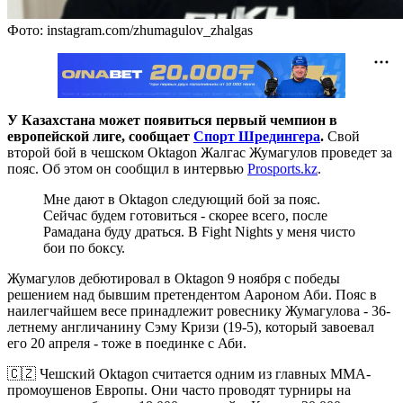
Фото: instagram.com/zhumagulov_zhalgas
У Казахстана может появиться первый чемпион в
европейской лиге, сообщает
Спорт Шредингера
.
Свой
второй бой в чешском Oktagon Жалгас Жумагулов проведет за
пояс. Об этом он сообщил в интервью
Prosports.kz
.
Мне дают в Oktagon следующий бой за пояс.
Сейчас будем готовиться - скорее всего, после
Рамадана буду драться. В Fight Nights у меня чисто
бои по боксу.
Жумагулов дебютировал в Oktagon 9 ноября с победы
решением над бывшим претендентом Аароном Аби. Пояс в
наилегчайшем весе принадлежит ровеснику Жумагулова - 36-
летнему англичанину Сэму Кризи (19-5), который завоевал
его 20 апреля - тоже в поединке с Аби.
🇨🇿 Чешский Oktagon считается одним из главных ММА-
промоушенов Европы. Они часто проводят турниры на