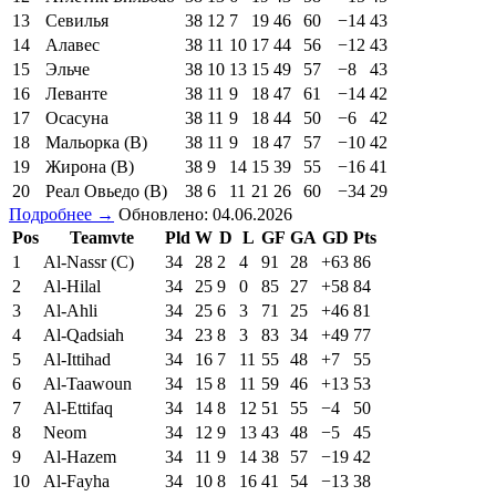
13
Севилья
38
12
7
19
46
60
−14
43
14
Алавес
38
11
10
17
44
56
−12
43
15
Эльче
38
10
13
15
49
57
−8
43
16
Леванте
38
11
9
18
47
61
−14
42
17
Осасуна
38
11
9
18
44
50
−6
42
18
Мальорка (В)
38
11
9
18
47
57
−10
42
19
Жирона (В)
38
9
14
15
39
55
−16
41
20
Реал Овьедо (В)
38
6
11
21
26
60
−34
29
Подробнее →
Обновлено: 04.06.2026
Pos
Teamvte
Pld
W
D
L
GF
GA
GD
Pts
1
Al-Nassr (C)
34
28
2
4
91
28
+63
86
2
Al-Hilal
34
25
9
0
85
27
+58
84
3
Al-Ahli
34
25
6
3
71
25
+46
81
4
Al-Qadsiah
34
23
8
3
83
34
+49
77
5
Al-Ittihad
34
16
7
11
55
48
+7
55
6
Al-Taawoun
34
15
8
11
59
46
+13
53
7
Al-Ettifaq
34
14
8
12
51
55
−4
50
8
Neom
34
12
9
13
43
48
−5
45
9
Al-Hazem
34
11
9
14
38
57
−19
42
10
Al-Fayha
34
10
8
16
41
54
−13
38