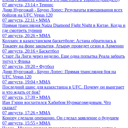
07 августа, 23:14 • Теннис
Дияр Нургожай - Бруно Лопес: Результаты взвешивания всех
бойцов на UFC Vegas 120
07 августа, 22:11 • ММА
Прямая трансляция Naiza Diamond Fight Night в Китае. Когда и
где смотреть турнир
07 августа, 20:26 • ММА
Коллапс в казахстанском баскетболе: Астана обратилась к
Токаеву на фоне закрытия, Атырау проведет сезон в Армении
07 августа, 20:16 • Баскетбол
Старт Ла Лиги через неделю. Еще одна попытка Реала забрать
титул у Флика
07 августа, 19:20 • Футбол
Дияр Нургожай - Бруно Лопес: Прямая трансляция боя на
UFC Vegas 120
07 августа, 19:04 • ММА
Последний шанс для казахстанца в UFC. Почему он выиграет
и что ждать от боя?
07 августа, 17:39 • ММА
Иан Гэрри восхитился Хабибом Нурмагомедовым. Что
сказал?
07 августа, 17:26 • ММА
Конору сделали операцию. Он сделал заявление о будущем
07 августа, 15:55 • ММА