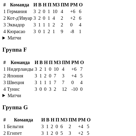
#
Команда
И
В
Н
П
МЗ
ПМ
РМ
О
1
Германия
3
2
0
1
10
4
+6
6
2
Кот-д'Ивуар
3
2
0
1
4
2
+2
6
3
Эквадор
3
1
1
1
2
2
0
4
4
Кюрасао
3
0
1
2
1
9
-8
1
Матчи
Группа F
#
Команда
И
В
Н
П
МЗ
ПМ
РМ
О
1
Нидерланды
3
2
1
0
10
4
+6
7
2
Япония
3
1
2
0
7
3
+4
5
3
Швеция
3
1
1
1
7
7
0
4
4
Тунис
3
0
0
3
2
12
-10
0
Матчи
Группа G
#
Команда
И
В
Н
П
МЗ
ПМ
РМ
О
1
Бельгия
3
1
2
0
6
2
+4
5
2
Египет
3
1
2
0
5
3
+2
5