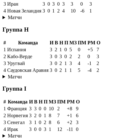
3
Иран
3
0
3
0
3
3
0
3
4
Новая Зеландия
3
0
1
2
4
10
-6
1
Матчи
Группа H
#
Команда
И
В
Н
П
МЗ
ПМ
РМ
О
1
Испания
3
2
1
0
5
0
+5
7
2
Кабо-Верде
3
0
3
0
2
2
0
3
3
Уругвай
3
0
2
1
3
4
-1
2
4
Саудовская Аравия
3
0
2
1
1
5
-4
2
Матчи
Группа I
#
Команда
И
В
Н
П
МЗ
ПМ
РМ
О
1
Франция
3
3
0
0
10
2
+8
9
2
Норвегия
3
2
0
1
8
7
+1
6
3
Сенегал
3
1
0
2
8
6
+2
3
4
Ирак
3
0
0
3
1
12
-11
0
Матчи