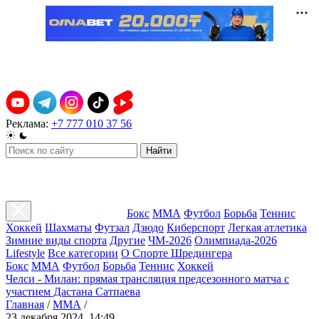
Реклама:
+7 777 010 37 56
Найти
Бокс
ММА
Футбол
Борьба
Теннис
Хоккей
Шахматы
Футзал
Дзюдо
Киберспорт
Легкая атлетика
Зимние виды спорта
Другие
ЧМ-2026
Олимпиада-2026
Lifestyle
Все категории
О Спорте Шредингера
Бокс
ММА
Футбол
Борьба
Теннис
Хоккей
Челси - Милан: прямая трансляция предсезонного матча с
участием Дастана Сатпаева
Главная
/
ММА
/
23 декабря 2024, 14:49