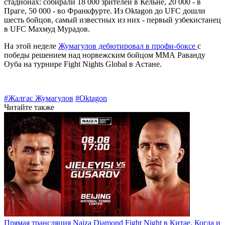
стадионах: собирали 18 000 зрителей в Кельне, 20 000 - в
Праге, 50 000 - во Франкфурте. Из Oktagon до UFC дошли
шесть бойцов, самый известных из них - первый узбекистанец
в UFC Махмуд Мурадов.
На этой неделе
Жумагулов дебютировал в профи-боксе
с
победы решением над норвежским бойцом ММА Раванду
Оуба на турнире Fight Nights Global в Астане.
#Жалгас Жумагулов
#Oktagon
Читайте также
Прямая трансляция Naiza Diamond Fight Night в Китае. Когда и