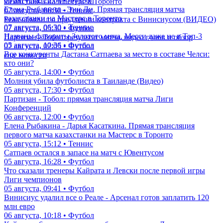
06 августа, 22:00 • Футбол
казахстанки на Мастерс в Торонто
Елена Рыбакина - Энн Ли. Прямая трансляция матча
07 августа, 06:30 • Теннис
казахстанки на Мастерс в Торонто
Реал объявил о продлении контракта с Винисиусом (ВИДЕО)
07 августа, 06:30 • Теннис
07 августа, 05:30 • Футбол
Названы фавориты Золотого мяча. Месси даже не в Топ-3
Партизан - Тобол: результат матча, видео голов и обзор
05 августа, 10:36 • Футбол
07 августа, 02:05 • Футбол
Все конкуренты Дастана Сатпаева за место в составе Челси:
еще новости
кто они?
05 августа, 14:00 • Футбол
Молния убила футболиста в Таиланде (Видео)
05 августа, 17:30 • Футбол
Партизан - Тобол: прямая трансляция матча Лиги
Конференций
06 августа, 12:00 • Футбол
Елена Рыбакина - Дарья Касаткина. Прямая трансляция
первого матча казахстанки на Мастерс в Торонто
05 августа, 15:12 • Теннис
Сатпаев остался в запасе на матч с Ювентусом
05 августа, 16:28 • Футбол
Что сказали тренеры Кайрата и Левски после первой игры
Лиги чемпионов
05 августа, 09:41 • Футбол
Винисиус удалил все о Реале - Арсенал готов заплатить 120
млн евро
06 августа, 10:18 • Футбол