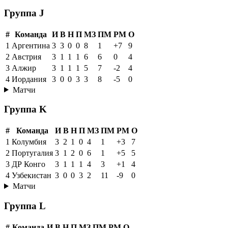
Группа J
#
Команда
И
В
Н
П
МЗ
ПМ
РМ
О
1
Аргентина
3
3
0
0
8
1
+7
9
2
Австрия
3
1
1
1
6
6
0
4
3
Алжир
3
1
1
1
5
7
-2
4
4
Иордания
3
0
0
3
3
8
-5
0
Матчи
Группа K
#
Команда
И
В
Н
П
МЗ
ПМ
РМ
О
1
Колумбия
3
2
1
0
4
1
+3
7
2
Португалия
3
1
2
0
6
1
+5
5
3
ДР Конго
3
1
1
1
4
3
+1
4
4
Узбекистан
3
0
0
3
2
11
-9
0
Матчи
Группа L
#
Команда
И
В
Н
П
МЗ
ПМ
РМ
О