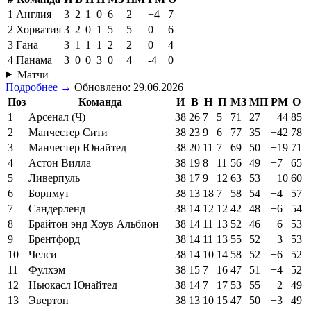
1
Англия
3
2
1
0
6
2
+4
7
2
Хорватия
3
2
0
1
5
5
0
6
3
Гана
3
1
1
1
2
2
0
4
4
Панама
3
0
0
3
0
4
-4
0
Матчи
Подробнее →
Обновлено: 29.06.2026
Поз
Команда
И
В
Н
П
МЗ
МП
РМ
О
1
Арсенал (Ч)
38
26
7
5
71
27
+44
85
2
Манчестер Сити
38
23
9
6
77
35
+42
78
3
Манчестер Юнайтед
38
20
11
7
69
50
+19
71
4
Астон Вилла
38
19
8
11
56
49
+7
65
5
Ливерпуль
38
17
9
12
63
53
+10
60
6
Борнмут
38
13
18
7
58
54
+4
57
7
Сандерленд
38
14
12
12
42
48
−6
54
8
Брайтон энд Хоув Альбион
38
14
11
13
52
46
+6
53
9
Брентфорд
38
14
11
13
55
52
+3
53
10
Челси
38
14
10
14
58
52
+6
52
11
Фулхэм
38
15
7
16
47
51
−4
52
12
Ньюкасл Юнайтед
38
14
7
17
53
55
−2
49
13
Эвертон
38
13
10
15
47
50
−3
49