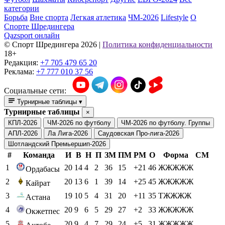
категории
Борьба
Вне спорта
Легкая атлетика
ЧМ-2026
Lifestyle
О
Спорте Шредингера
Qazsport онлайн
© Cпорт Шредингера 2026
|
Политика конфиденциальности
18+
Редакция:
+7 705 479 65 20
Реклама:
+7 777 010 37 56
Социальные сети:
Турнирные таблицы
▾
Турнирные таблицы
×
КПЛ-2026
ЧМ-2026 по футболу
ЧМ-2026 по футболу. Группы
АПЛ-2026
Ла Лига-2026
Саудовская Про-лига-2026
Шотландский Премьершип-2026
#
Команда
И
В
Н
П
ЗМ
ПМ
РМ
О
Форма
СМ
1
20
14
4
2
36
15
+21
46
ЖЖЖЖЖ
Ордабасы
2
20
13
6
1
39
14
+25
45
ЖЖЖЖЖ
Кайрат
3
19
10
5
4
31
20
+11
35
ТЖЖЖЖ
Астана
4
20
9
6
5
29
27
+2
33
ЖЖЖЖЖ
Окжетпес
5
20
9
4
7
29
24
+5
31
ЖЖЖЖЖ