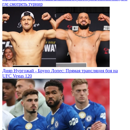
где смотреть турнир
Дияр Нургожай - Бруно Лопес: Прямая трансляция боя на
UFC Vegas 120