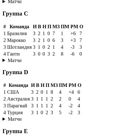
Матчи
Группа C
#
Команда
И
В
Н
П
МЗ
ПМ
РМ
О
1
Бразилия
3
2
1
0
7
1
+6
7
2
Марокко
3
2
1
0
6
3
+3
7
3
Шотландия
3
1
0
2
1
4
-3
3
4
Гаити
3
0
0
3
2
8
-6
0
Матчи
Группа D
#
Команда
И
В
Н
П
МЗ
ПМ
РМ
О
1
США
3
2
0
1
8
4
+4
6
2
Австралия
3
1
1
1
2
2
0
4
3
Парагвай
3
1
1
1
2
4
-2
4
4
Турция
3
1
0
2
3
5
-2
3
Матчи
Группа E