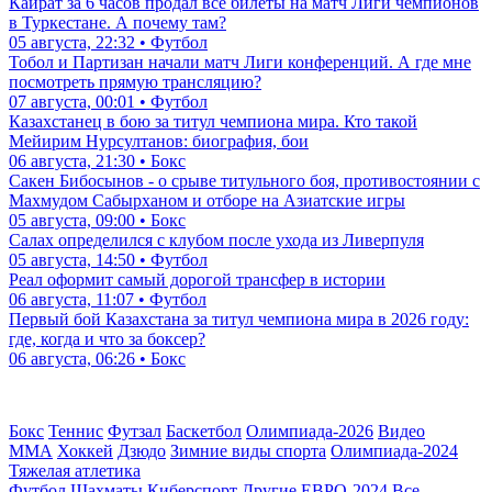
Кайрат за 6 часов продал все билеты на матч Лиги чемпионов
в Туркестане. А почему там?
05 августа, 22:32 • Футбол
Тобол и Партизан начали матч Лиги конференций. А где мне
посмотреть прямую трансляцию?
07 августа, 00:01 • Футбол
Казахстанец в бою за титул чемпиона мира. Кто такой
Мейирим Нурсултанов: биография, бои
06 августа, 21:30 • Бокс
Сакен Бибосынов - о срыве титульного боя, противостоянии с
Махмудом Сабырханом и отборе на Азиатские игры
05 августа, 09:00 • Бокс
Салах определился с клубом после ухода из Ливерпуля
05 августа, 14:50 • Футбол
Реал оформит самый дорогой трансфер в истории
06 августа, 11:07 • Футбол
Первый бой Казахстана за титул чемпиона мира в 2026 году:
где, когда и что за боксер?
06 августа, 06:26 • Бокс
Бокс
Теннис
Футзал
Баскетбол
Олимпиада-2026
Видео
ММА
Хоккей
Дзюдо
Зимние виды спорта
Олимпиада-2024
Тяжелая атлетика
Футбол
Шахматы
Киберспорт
Другие
ЕВРО-2024
Все