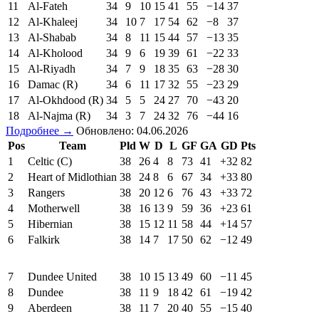
11
Al-Fateh
34
9
10
15
41
55
−14
37
12
Al-Khaleej
34
10
7
17
54
62
−8
37
13
Al-Shabab
34
8
11
15
44
57
−13
35
14
Al-Kholood
34
9
6
19
39
61
−22
33
15
Al-Riyadh
34
7
9
18
35
63
−28
30
16
Damac (R)
34
6
11
17
32
55
−23
29
17
Al-Okhdood (R)
34
5
5
24
27
70
−43
20
18
Al-Najma (R)
34
3
7
24
32
76
−44
16
Подробнее →
Обновлено: 04.06.2026
Pos
Team
Pld
W
D
L
GF
GA
GD
Pts
1
Celtic (C)
38
26
4
8
73
41
+32
82
2
Heart of Midlothian
38
24
8
6
67
34
+33
80
3
Rangers
38
20
12
6
76
43
+33
72
4
Motherwell
38
16
13
9
59
36
+23
61
5
Hibernian
38
15
12
11
58
44
+14
57
6
Falkirk
38
14
7
17
50
62
−12
49
7
Dundee United
38
10
15
13
49
60
−11
45
8
Dundee
38
11
9
18
42
61
−19
42
9
Aberdeen
38
11
7
20
40
55
−15
40