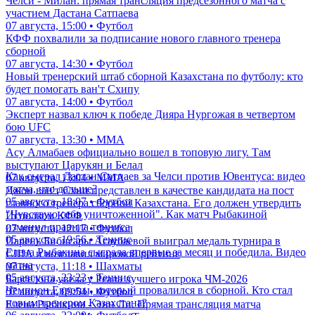
Челси - Милан: прямая трансляция предсезонного матча с
участием Дастана Сатпаева
07 августа, 15:00 • Футбол
КФФ похвалили за подписание нового главного тренера
сборной
07 августа, 14:30 • Футбол
Новый тренерский штаб сборной Казахстана по футболу: кто
будет помогать ван'т Схипу
07 августа, 14:00 • Футбол
Эксперт назвал ключ к победе Дияра Нургожая в четвертом
бою UFC
07 августа, 13:30 • ММА
Асу Алмабаев официально вошел в топовую лигу. Там
выступают Царукян и Белал
Как сыграл Дастан Сатпаев за Челси против Ювентуса: видео
07 августа, 13:04 • ММА
матча, что дальше?
Джон ван'т Схип представлен в качестве кандидата на пост
05 августа, 18:07 • Футбол
главного тренера сборной Казахстана. Его должен утвердить
"Чувствую себя уничтоженной". Как матч Рыбакиной
Исполком КФФ
изменил правила тенниса
07 августа, 12:17 • Футбол
05 августа, 19:56 • Теннис
Парень Бибисары Асаубаевой выиграл медаль турнира в
Елена Рыбакина сыграла впервые за месяц и победила. Видео
США и возглавил мировой рейтинг
матча
07 августа, 11:18 • Шахматы
05 августа, 23:23 • Теннис
Барселона увела у Реала лучшего игрока ЧМ-2026
Чемпион Европы, который провалился в сборной. Кто стал
07 августа, 09:54 • Футбол
новым тренером Казахстана?
Елена Рыбакина - Энн Ли. Прямая трансляция матча