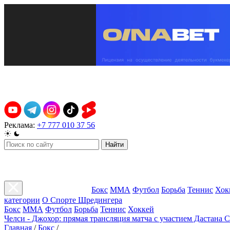
Реклама:
+7 777 010 37 56
Найти
Бокс
ММА
Футбол
Борьба
Теннис
Хок
категории
О Спорте Шредингера
Бокс
ММА
Футбол
Борьба
Теннис
Хоккей
Челси - Джохор: прямая трансляция матча с участием Дастана 
Главная
/
Бокс
/