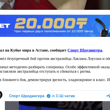
ал на Кубке мира в Астане, сообщает
Спорт Шредингера
.
овёл безупречный бой против австралийца Лаклана Лоусона и о
ачал методично разбирать соперника. Особо эффективной оказал
ставляли австралийца отступать и сбиваться с ритма.
х ближнего боя, демонстрируя зрелость, хладнокровие и класс. 