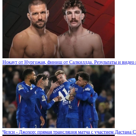
Нокаут от Нургожая, финиш от Салкиллда. Результаты и видео 
Челси - Джохор: прямая трансляция матча с участием Дастана 