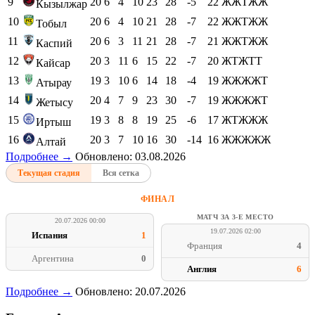
9
20
6
4
10
23
28
-5
22
ЖЖТЖЖ
Кызылжар
10
20
6
4
10
21
28
-7
22
ЖЖТЖЖ
Тобыл
11
20
6
3
11
21
28
-7
21
ЖЖТЖЖ
Каспий
12
20
3
11
6
15
22
-7
20
ЖТЖТТ
Кайсар
13
19
3
10
6
14
18
-4
19
ЖЖЖЖТ
Атырау
14
20
4
7
9
23
30
-7
19
ЖЖЖЖТ
Жетысу
15
19
3
8
8
19
25
-6
17
ЖТЖЖЖ
Иртыш
16
20
3
7
10
16
30
-14
16
ЖЖЖЖЖ
Алтай
Подробнее →
Обновлено: 03.08.2026
Текущая стадия
Вся сетка
ФИНАЛ
МАТЧ ЗА 3-Е МЕСТО
20.07.2026 00:00
19.07.2026 02:00
Испания
1
Франция
4
Аргентина
0
Англия
6
Подробнее →
Обновлено: 20.07.2026