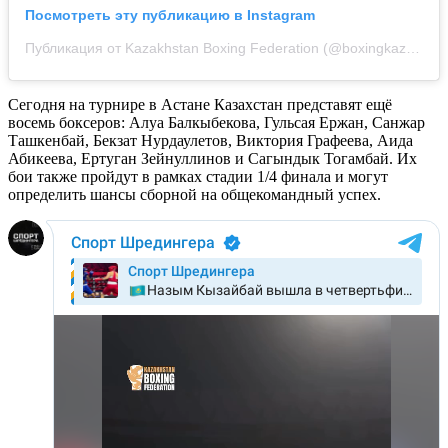
Посмотреть эту публикацию в Instagram
Публикация от Kazakhstan Boxing Federation (@boxingkazakhstan)
Сегодня на турнире в Астане Казахстан представят ещё
восемь боксеров: Алуа Балкыбекова, Гульсая Ержан, Санжар
Ташкенбай, Бекзат Нурдаулетов, Виктория Графеева, Аида
Абикеева, Ертуган Зейнуллинов и Сагындык Тогамбай. Их
бои также пройдут в рамках стадии 1/4 финала и могут
определить шансы сборной на общекомандный успех.