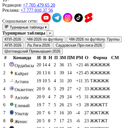
Редакция:
+7 705 479 65 20
Реклама:
+7 777 010 37 56
Социальные сети:
Турнирные таблицы
▾
Турнирные таблицы
×
КПЛ-2026
ЧМ-2026 по футболу
ЧМ-2026 по футболу. Группы
АПЛ-2026
Ла Лига-2026
Саудовская Про-лига-2026
Шотландский Премьершип-2026
#
Команда
И
В
Н
П
ЗМ
ПМ
РМ
О
Форма
СМ
1
20
14
4
2
36
15
+21
46
ЖЖЖЖЖ
Ордабасы
2
20
13
6
1
39
14
+25
45
ЖЖЖЖЖ
Кайрат
3
19
10
5
4
31
20
+11
35
ТЖЖЖЖ
Астана
4
20
9
6
5
29
27
+2
33
ЖЖЖЖЖ
Окжетпес
5
20
9
4
7
29
24
+5
31
ЖЖЖЖЖ
Актобе
6
19
7
7
5
26
23
+3
28
ЖЖЖТТ
Елимай
7
20
7
6
7
16
20
-4
27
ЖЖТЖЖ
Улытау
8
20
5
8
7
17
23
-6
23
ЖЖТЖТ
Женис