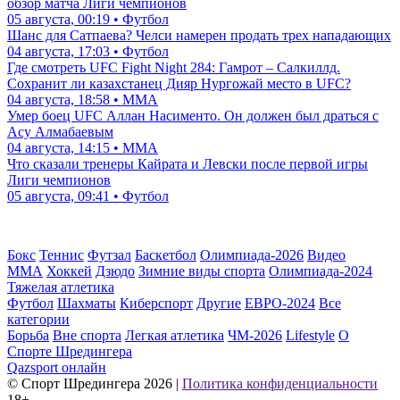
обзор матча Лиги чемпионов
05 августа, 00:19 • Футбол
Шанс для Сатпаева? Челси намерен продать трех нападающих
04 августа, 17:03 • Футбол
Где смотреть UFC Fight Night 284: Гамрот – Салкиллд.
Сохранит ли казахстанец Дияр Нургожай место в UFC?
04 августа, 18:58 • ММА
Умер боец UFC Аллан Насименто. Он должен был драться с
Асу Алмабаевым
04 августа, 14:15 • ММА
Что сказали тренеры Кайрата и Левски после первой игры
Лиги чемпионов
05 августа, 09:41 • Футбол
Бокс
Теннис
Футзал
Баскетбол
Олимпиада-2026
Видео
ММА
Хоккей
Дзюдо
Зимние виды спорта
Олимпиада-2024
Тяжелая атлетика
Футбол
Шахматы
Киберспорт
Другие
ЕВРО-2024
Все
категории
Борьба
Вне спорта
Легкая атлетика
ЧМ-2026
Lifestyle
О
Спорте Шредингера
Qazsport онлайн
© Cпорт Шредингера 2026
|
Политика конфиденциальности
18+