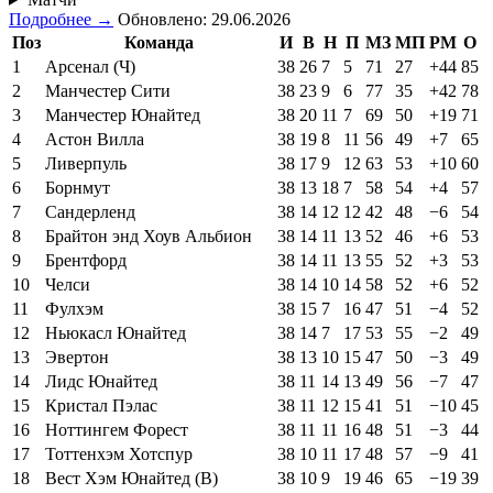
Подробнее →
Обновлено: 29.06.2026
Поз
Команда
И
В
Н
П
МЗ
МП
РМ
О
1
Арсенал (Ч)
38
26
7
5
71
27
+44
85
2
Манчестер Сити
38
23
9
6
77
35
+42
78
3
Манчестер Юнайтед
38
20
11
7
69
50
+19
71
4
Астон Вилла
38
19
8
11
56
49
+7
65
5
Ливерпуль
38
17
9
12
63
53
+10
60
6
Борнмут
38
13
18
7
58
54
+4
57
7
Сандерленд
38
14
12
12
42
48
−6
54
8
Брайтон энд Хоув Альбион
38
14
11
13
52
46
+6
53
9
Брентфорд
38
14
11
13
55
52
+3
53
10
Челси
38
14
10
14
58
52
+6
52
11
Фулхэм
38
15
7
16
47
51
−4
52
12
Ньюкасл Юнайтед
38
14
7
17
53
55
−2
49
13
Эвертон
38
13
10
15
47
50
−3
49
14
Лидс Юнайтед
38
11
14
13
49
56
−7
47
15
Кристал Пэлас
38
11
12
15
41
51
−10
45
16
Ноттингем Форест
38
11
11
16
48
51
−3
44
17
Тоттенхэм Хотспур
38
10
11
17
48
57
−9
41
18
Вест Хэм Юнайтед (В)
38
10
9
19
46
65
−19
39