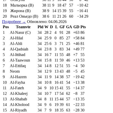
18
Мальорка (В)
38
11
9
18
47
57
−10
42
19
Жирона (В)
38
9
14
15
39
55
−16
41
20
Реал Овьедо (В)
38
6
11
21
26
60
−34
29
Подробнее →
Обновлено: 04.06.2026
Pos
Teamvte
Pld
W
D
L
GF
GA
GD
Pts
1
Al-Nassr (C)
34
28
2
4
91
28
+63
86
2
Al-Hilal
34
25
9
0
85
27
+58
84
3
Al-Ahli
34
25
6
3
71
25
+46
81
4
Al-Qadsiah
34
23
8
3
83
34
+49
77
5
Al-Ittihad
34
16
7
11
55
48
+7
55
6
Al-Taawoun
34
15
8
11
59
46
+13
53
7
Al-Ettifaq
34
14
8
12
51
55
−4
50
8
Neom
34
12
9
13
43
48
−5
45
9
Al-Hazem
34
11
9
14
38
57
−19
42
10
Al-Fayha
34
10
8
16
41
54
−13
38
11
Al-Fateh
34
9
10
15
41
55
−14
37
12
Al-Khaleej
34
10
7
17
54
62
−8
37
13
Al-Shabab
34
8
11
15
44
57
−13
35
14
Al-Kholood
34
9
6
19
39
61
−22
33
15
Al-Riyadh
34
7
9
18
35
63
−28
30