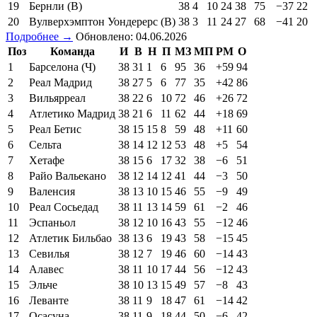
19
Бернли (В)
38
4
10
24
38
75
−37
22
20
Вулверхэмптон Уондерерс (В)
38
3
11
24
27
68
−41
20
Подробнее →
Обновлено: 04.06.2026
Поз
Команда
И
В
Н
П
МЗ
МП
РМ
О
1
Барселона (Ч)
38
31
1
6
95
36
+59
94
2
Реал Мадрид
38
27
5
6
77
35
+42
86
3
Вильярреал
38
22
6
10
72
46
+26
72
4
Атлетико Мадрид
38
21
6
11
62
44
+18
69
5
Реал Бетис
38
15
15
8
59
48
+11
60
6
Сельта
38
14
12
12
53
48
+5
54
7
Хетафе
38
15
6
17
32
38
−6
51
8
Райо Вальекано
38
12
14
12
41
44
−3
50
9
Валенсия
38
13
10
15
46
55
−9
49
10
Реал Сосьедад
38
11
13
14
59
61
−2
46
11
Эспаньол
38
12
10
16
43
55
−12
46
12
Атлетик Бильбао
38
13
6
19
43
58
−15
45
13
Севилья
38
12
7
19
46
60
−14
43
14
Алавес
38
11
10
17
44
56
−12
43
15
Эльче
38
10
13
15
49
57
−8
43
16
Леванте
38
11
9
18
47
61
−14
42
17
Осасуна
38
11
9
18
44
50
−6
42