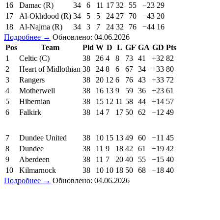
16
Damac (R)
34
6
11
17
32
55
−23
29
17
Al-Okhdood (R)
34
5
5
24
27
70
−43
20
18
Al-Najma (R)
34
3
7
24
32
76
−44
16
Подробнее →
Обновлено: 04.06.2026
Pos
Team
Pld
W
D
L
GF
GA
GD
Pts
1
Celtic (C)
38
26
4
8
73
41
+32
82
2
Heart of Midlothian
38
24
8
6
67
34
+33
80
3
Rangers
38
20
12
6
76
43
+33
72
4
Motherwell
38
16
13
9
59
36
+23
61
5
Hibernian
38
15
12
11
58
44
+14
57
6
Falkirk
38
14
7
17
50
62
−12
49
7
Dundee United
38
10
15
13
49
60
−11
45
8
Dundee
38
11
9
18
42
61
−19
42
9
Aberdeen
38
11
7
20
40
55
−15
40
10
Kilmarnock
38
10
10
18
50
68
−18
40
Подробнее →
Обновлено: 04.06.2026