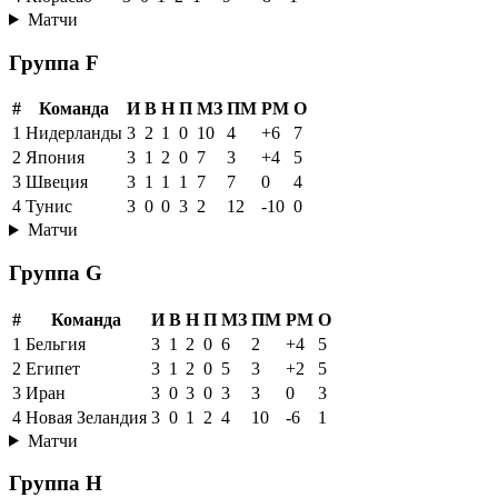
Матчи
Группа F
#
Команда
И
В
Н
П
МЗ
ПМ
РМ
О
1
Нидерланды
3
2
1
0
10
4
+6
7
2
Япония
3
1
2
0
7
3
+4
5
3
Швеция
3
1
1
1
7
7
0
4
4
Тунис
3
0
0
3
2
12
-10
0
Матчи
Группа G
#
Команда
И
В
Н
П
МЗ
ПМ
РМ
О
1
Бельгия
3
1
2
0
6
2
+4
5
2
Египет
3
1
2
0
5
3
+2
5
3
Иран
3
0
3
0
3
3
0
3
4
Новая Зеландия
3
0
1
2
4
10
-6
1
Матчи
Группа H