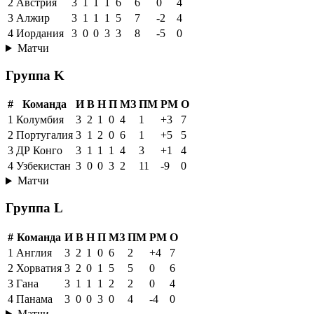
2
Австрия
3
1
1
1
6
6
0
4
3
Алжир
3
1
1
1
5
7
-2
4
4
Иордания
3
0
0
3
3
8
-5
0
Матчи
Группа K
#
Команда
И
В
Н
П
МЗ
ПМ
РМ
О
1
Колумбия
3
2
1
0
4
1
+3
7
2
Португалия
3
1
2
0
6
1
+5
5
3
ДР Конго
3
1
1
1
4
3
+1
4
4
Узбекистан
3
0
0
3
2
11
-9
0
Матчи
Группа L
#
Команда
И
В
Н
П
МЗ
ПМ
РМ
О
1
Англия
3
2
1
0
6
2
+4
7
2
Хорватия
3
2
0
1
5
5
0
6
3
Гана
3
1
1
1
2
2
0
4
4
Панама
3
0
0
3
0
4
-4
0
Матчи