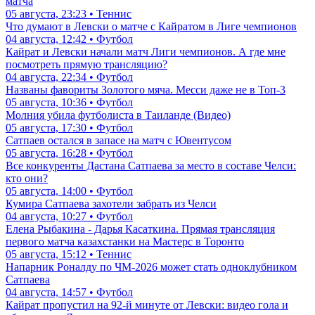
матча
05 августа, 23:23 • Теннис
Что думают в Левски о матче с Кайратом в Лиге чемпионов
04 августа, 12:42 • Футбол
Кайрат и Левски начали матч Лиги чемпионов. А где мне
посмотреть прямую трансляцию?
04 августа, 22:34 • Футбол
Названы фавориты Золотого мяча. Месси даже не в Топ-3
05 августа, 10:36 • Футбол
Молния убила футболиста в Таиланде (Видео)
05 августа, 17:30 • Футбол
Сатпаев остался в запасе на матч с Ювентусом
05 августа, 16:28 • Футбол
Все конкуренты Дастана Сатпаева за место в составе Челси:
кто они?
05 августа, 14:00 • Футбол
Кумира Сатпаева захотели забрать из Челси
04 августа, 10:27 • Футбол
Елена Рыбакина - Дарья Касаткина. Прямая трансляция
первого матча казахстанки на Мастерс в Торонто
05 августа, 15:12 • Теннис
Напарник Роналду по ЧМ-2026 может стать одноклубником
Сатпаева
04 августа, 14:57 • Футбол
Кайрат пропустил на 92-й минуте от Левски: видео гола и