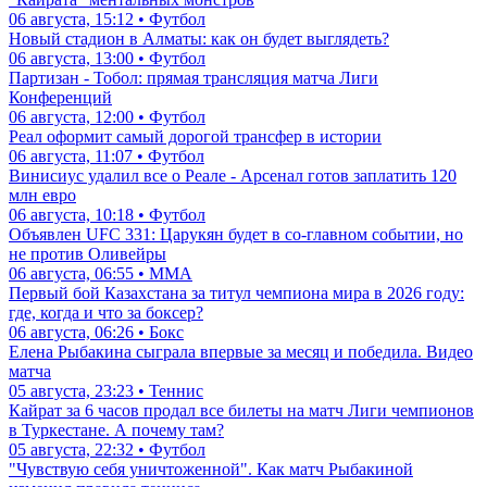
06 августа, 15:12 • Футбол
Новый стадион в Алматы: как он будет выглядеть?
06 августа, 13:00 • Футбол
Партизан - Тобол: прямая трансляция матча Лиги
Конференций
06 августа, 12:00 • Футбол
Реал оформит самый дорогой трансфер в истории
06 августа, 11:07 • Футбол
Винисиус удалил все о Реале - Арсенал готов заплатить 120
млн евро
06 августа, 10:18 • Футбол
Объявлен UFC 331: Царукян будет в со-главном событии, но
не против Оливейры
06 августа, 06:55 • ММА
Первый бой Казахстана за титул чемпиона мира в 2026 году:
где, когда и что за боксер?
06 августа, 06:26 • Бокс
Елена Рыбакина сыграла впервые за месяц и победила. Видео
матча
05 августа, 23:23 • Теннис
Кайрат за 6 часов продал все билеты на матч Лиги чемпионов
в Туркестане. А почему там?
05 августа, 22:32 • Футбол
"Чувствую себя уничтоженной". Как матч Рыбакиной