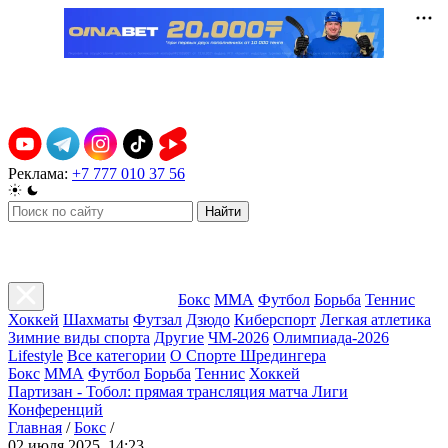
Реклама:
+7 777 010 37 56
Найти
Бокс
ММА
Футбол
Борьба
Теннис
Хоккей
Шахматы
Футзал
Дзюдо
Киберспорт
Легкая атлетика
Зимние виды спорта
Другие
ЧМ-2026
Олимпиада-2026
Lifestyle
Все категории
О Спорте Шредингера
Бокс
ММА
Футбол
Борьба
Теннис
Хоккей
Партизан - Тобол: прямая трансляция матча Лиги
Конференций
Главная
/
Бокс
/
02 июля 2025, 14:23