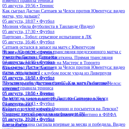
изменил правила тенниса
05 августа, 19:56 • Теннис
Как сыграл Дастан Сатпаев за Челси против Ювентуса: видео
матча, что дальше?
05 августа, 18:07 • Футбол
Молния убила футболиста в Таиланде (Видео)
05 августа, 17:30 • Футбол
Партизан - Тобол: серьезное испытание в ЛК
05 августа, 16:46 • Футбол
Сатпаев остался в запасе на матч с Ювентусом
Челси - Ювентус: прямая трансляция предсезонного матча с
05 августа, 16:28 • Футбол
участием Дастана Сатпаева
Елена Рыбакина - Дарья Касаткина. Прямая трансляция
04 августа, 14:00 • Футбол
первого матча казахстанки на Мастерс в Торонто
Как сыграл Дастан Сатпаев за Челси против Ювентуса: видео
05 августа, 15:12 • Теннис
матча, что дальше?
Салах определился с клубом после ухода из Ливерпуля
05 августа, 18:07 • Футбол
05 августа, 14:50 • Футбол
"Чувствую себя уничтоженной". Как матч Рыбакиной
Все конкуренты Дастана Сатпаева за место в составе Челси:
изменил правила тенниса
кто они?
05 августа, 19:56 • Теннис
05 августа, 14:00 • Футбол
Видео всех голов и матчей Дастана Сатпаева в Челси
От МЛС до чемпионата Италии. Кто интересовался
04 августа, 19:43 • Футбол
Самородовым?
Кайрат с трудом прошёл Омонию и посыпется на Левски?
05 августа, 13:12 • Футбол
Стартует третий раунд квалификации ЛЧ
Названы пять кандидатов на замену Инфантино в ФИФА
03 августа, 20:20 • Футбол
05 августа, 12:01 • Футбол
Елена Рыбакина сыграла впервые за месяц и победила. Видео
еще новости