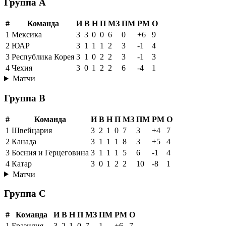
Группа A
#
Команда
И
В
Н
П
МЗ
ПМ
РМ
О
1
Мексика
3
3
0
0
6
0
+6
9
2
ЮАР
3
1
1
1
2
3
-1
4
3
Республика Корея
3
1
0
2
2
3
-1
3
4
Чехия
3
0
1
2
2
6
-4
1
Матчи
Группа B
#
Команда
И
В
Н
П
МЗ
ПМ
РМ
О
1
Швейцария
3
2
1
0
7
3
+4
7
2
Канада
3
1
1
1
8
3
+5
4
3
Босния и Герцеговина
3
1
1
1
5
6
-1
4
4
Катар
3
0
1
2
2
10
-8
1
Матчи
Группа C
#
Команда
И
В
Н
П
МЗ
ПМ
РМ
О
1
Бразилия
3
2
1
0
7
1
+6
7