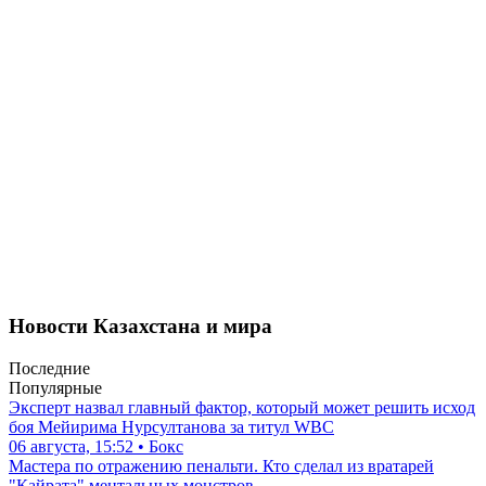
Новости Казахстана и мира
Последние
Популярные
Эксперт назвал главный фактор, который может решить исход
боя Мейирима Нурсултанова за титул WBC
06 августа, 15:52 • Бокс
Мастера по отражению пенальти. Кто сделал из вратарей
"Кайрата" ментальных монстров