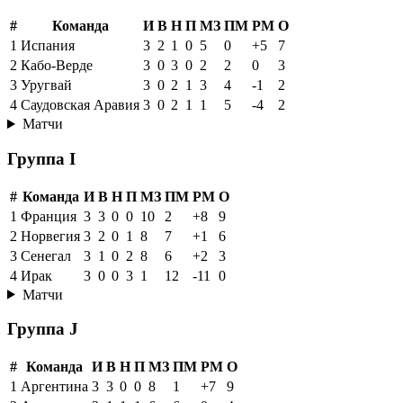
#
Команда
И
В
Н
П
МЗ
ПМ
РМ
О
1
Испания
3
2
1
0
5
0
+5
7
2
Кабо-Верде
3
0
3
0
2
2
0
3
3
Уругвай
3
0
2
1
3
4
-1
2
4
Саудовская Аравия
3
0
2
1
1
5
-4
2
Матчи
Группа I
#
Команда
И
В
Н
П
МЗ
ПМ
РМ
О
1
Франция
3
3
0
0
10
2
+8
9
2
Норвегия
3
2
0
1
8
7
+1
6
3
Сенегал
3
1
0
2
8
6
+2
3
4
Ирак
3
0
0
3
1
12
-11
0
Матчи
Группа J
#
Команда
И
В
Н
П
МЗ
ПМ
РМ
О
1
Аргентина
3
3
0
0
8
1
+7
9