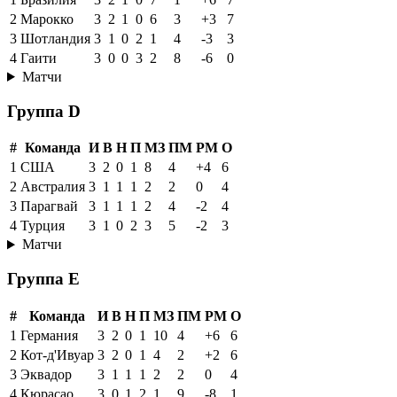
2
Марокко
3
2
1
0
6
3
+3
7
3
Шотландия
3
1
0
2
1
4
-3
3
4
Гаити
3
0
0
3
2
8
-6
0
Матчи
Группа D
#
Команда
И
В
Н
П
МЗ
ПМ
РМ
О
1
США
3
2
0
1
8
4
+4
6
2
Австралия
3
1
1
1
2
2
0
4
3
Парагвай
3
1
1
1
2
4
-2
4
4
Турция
3
1
0
2
3
5
-2
3
Матчи
Группа E
#
Команда
И
В
Н
П
МЗ
ПМ
РМ
О
1
Германия
3
2
0
1
10
4
+6
6
2
Кот-д'Ивуар
3
2
0
1
4
2
+2
6
3
Эквадор
3
1
1
1
2
2
0
4
4
Кюрасао
3
0
1
2
1
9
-8
1