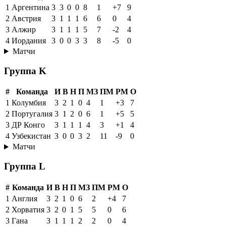
1
Аргентина
3
3
0
0
8
1
+7
9
2
Австрия
3
1
1
1
6
6
0
4
3
Алжир
3
1
1
1
5
7
-2
4
4
Иордания
3
0
0
3
3
8
-5
0
Матчи
Группа K
#
Команда
И
В
Н
П
МЗ
ПМ
РМ
О
1
Колумбия
3
2
1
0
4
1
+3
7
2
Португалия
3
1
2
0
6
1
+5
5
3
ДР Конго
3
1
1
1
4
3
+1
4
4
Узбекистан
3
0
0
3
2
11
-9
0
Матчи
Группа L
#
Команда
И
В
Н
П
МЗ
ПМ
РМ
О
1
Англия
3
2
1
0
6
2
+4
7
2
Хорватия
3
2
0
1
5
5
0
6
3
Гана
3
1
1
1
2
2
0
4