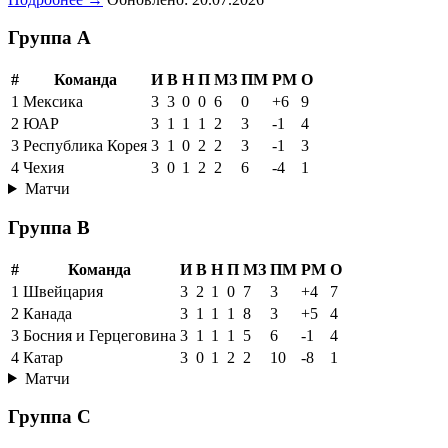
Группа A
#
Команда
И
В
Н
П
МЗ
ПМ
РМ
О
1
Мексика
3
3
0
0
6
0
+6
9
2
ЮАР
3
1
1
1
2
3
-1
4
3
Республика Корея
3
1
0
2
2
3
-1
3
4
Чехия
3
0
1
2
2
6
-4
1
Матчи
Группа B
#
Команда
И
В
Н
П
МЗ
ПМ
РМ
О
1
Швейцария
3
2
1
0
7
3
+4
7
2
Канада
3
1
1
1
8
3
+5
4
3
Босния и Герцеговина
3
1
1
1
5
6
-1
4
4
Катар
3
0
1
2
2
10
-8
1
Матчи
Группа C