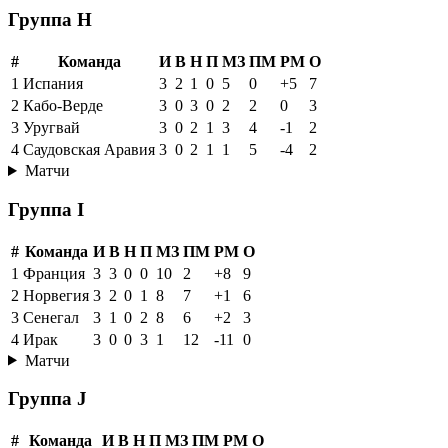
Группа H
#
Команда
И
В
Н
П
МЗ
ПМ
РМ
О
1
Испания
3
2
1
0
5
0
+5
7
2
Кабо-Верде
3
0
3
0
2
2
0
3
3
Уругвай
3
0
2
1
3
4
-1
2
4
Саудовская Аравия
3
0
2
1
1
5
-4
2
Матчи
Группа I
#
Команда
И
В
Н
П
МЗ
ПМ
РМ
О
1
Франция
3
3
0
0
10
2
+8
9
2
Норвегия
3
2
0
1
8
7
+1
6
3
Сенегал
3
1
0
2
8
6
+2
3
4
Ирак
3
0
0
3
1
12
-11
0
Матчи
Группа J
#
Команда
И
В
Н
П
МЗ
ПМ
РМ
О