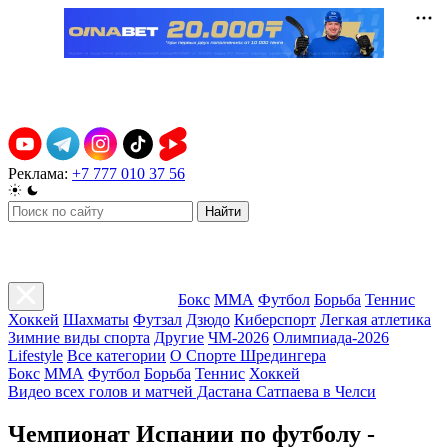
Реклама:
+7 777 010 37 56
Найти
Бокс
ММА
Футбол
Борьба
Теннис
Хоккей
Шахматы
Футзал
Дзюдо
Киберспорт
Легкая атлетика
Зимние виды спорта
Другие
ЧМ-2026
Олимпиада-2026
Lifestyle
Все категории
О Спорте Шредингера
Бокс
ММА
Футбол
Борьба
Теннис
Хоккей
Видео всех голов и матчей Дастана Сатпаева в Челси
Чемпионат Испании по футболу -