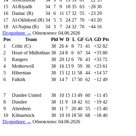
15
Al-Riyadh
34
7
9
18
35
63
−28
30
16
Damac (R)
34
6
11
17
32
55
−23
29
17
Al-Okhdood (R)
34
5
5
24
27
70
−43
20
18
Al-Najma (R)
34
3
7
24
32
76
−44
16
Подробнее →
Обновлено: 04.06.2026
Pos
Team
Pld
W
D
L
GF
GA
GD
Pts
1
Celtic (C)
38
26
4
8
73
41
+32
82
2
Heart of Midlothian
38
24
8
6
67
34
+33
80
3
Rangers
38
20
12
6
76
43
+33
72
4
Motherwell
38
16
13
9
59
36
+23
61
5
Hibernian
38
15
12
11
58
44
+14
57
6
Falkirk
38
14
7
17
50
62
−12
49
7
Dundee United
38
10
15
13
49
60
−11
45
8
Dundee
38
11
9
18
42
61
−19
42
9
Aberdeen
38
11
7
20
40
55
−15
40
10
Kilmarnock
38
10
10
18
50
68
−18
40
Подробнее →
Обновлено: 04.06.2026