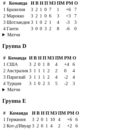
#
Команда
И
В
Н
П
МЗ
ПМ
РМ
О
1
Бразилия
3
2
1
0
7
1
+6
7
2
Марокко
3
2
1
0
6
3
+3
7
3
Шотландия
3
1
0
2
1
4
-3
3
4
Гаити
3
0
0
3
2
8
-6
0
Матчи
Группа D
#
Команда
И
В
Н
П
МЗ
ПМ
РМ
О
1
США
3
2
0
1
8
4
+4
6
2
Австралия
3
1
1
1
2
2
0
4
3
Парагвай
3
1
1
1
2
4
-2
4
4
Турция
3
1
0
2
3
5
-2
3
Матчи
Группа E
#
Команда
И
В
Н
П
МЗ
ПМ
РМ
О
1
Германия
3
2
0
1
10
4
+6
6
2
Кот-д'Ивуар
3
2
0
1
4
2
+2
6