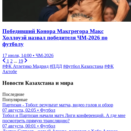
Победивший Конора Макгрегора Макс
Холлоуэй назвал победителя ЧМ-2026 по
футболу
17 июля, 14:00 • ЧМ-2026
1
2
...
19
#ФК Атлетико Мадрид
#ПДД
#футбол Казахстана
#ФК
Актобе
Новости Казахстана и мира
Последние
Популярные
Партизан - Тобол: результат матча, видео голов и обзор
07 августа, 02:05 • Футбол
Тобол и Партизан начали матч Лиги конференций. А где мне
посмотреть прямую трансляцию?
07 августа, 00:01 • Футбол