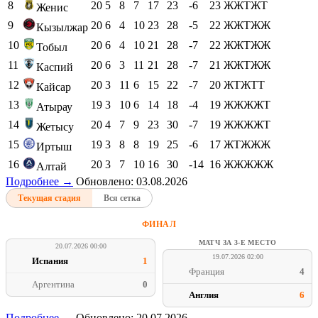
8
20
5
8
7
17
23
-6
23
ЖЖТЖТ
Женис
9
20
6
4
10
23
28
-5
22
ЖЖТЖЖ
Кызылжар
10
20
6
4
10
21
28
-7
22
ЖЖТЖЖ
Тобыл
11
20
6
3
11
21
28
-7
21
ЖЖТЖЖ
Каспий
12
20
3
11
6
15
22
-7
20
ЖТЖТТ
Кайсар
13
19
3
10
6
14
18
-4
19
ЖЖЖЖТ
Атырау
14
20
4
7
9
23
30
-7
19
ЖЖЖЖТ
Жетысу
15
19
3
8
8
19
25
-6
17
ЖТЖЖЖ
Иртыш
16
20
3
7
10
16
30
-14
16
ЖЖЖЖЖ
Алтай
Подробнее →
Обновлено: 03.08.2026
Текущая стадия
Вся сетка
ФИНАЛ
МАТЧ ЗА 3-Е МЕСТО
20.07.2026 00:00
19.07.2026 02:00
Испания
1
Франция
4
Аргентина
0
Англия
6
Подробнее →
Обновлено: 20.07.2026