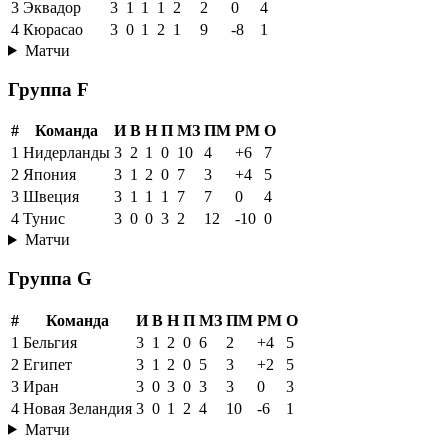
3
Эквадор
3
1
1
1
2
2
0
4
4
Кюрасао
3
0
1
2
1
9
-8
1
Матчи
Группа F
#
Команда
И
В
Н
П
МЗ
ПМ
РМ
О
1
Нидерланды
3
2
1
0
10
4
+6
7
2
Япония
3
1
2
0
7
3
+4
5
3
Швеция
3
1
1
1
7
7
0
4
4
Тунис
3
0
0
3
2
12
-10
0
Матчи
Группа G
#
Команда
И
В
Н
П
МЗ
ПМ
РМ
О
1
Бельгия
3
1
2
0
6
2
+4
5
2
Египет
3
1
2
0
5
3
+2
5
3
Иран
3
0
3
0
3
3
0
3
4
Новая Зеландия
3
0
1
2
4
10
-6
1
Матчи