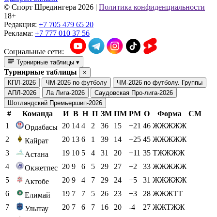
© Cпорт Шредингера 2026
|
Политика конфиденциальности
18+
Редакция:
+7 705 479 65 20
Реклама:
+7 777 010 37 56
Социальные сети:
Турнирные таблицы
▾
Турнирные таблицы
×
КПЛ-2026
ЧМ-2026 по футболу
ЧМ-2026 по футболу. Группы
АПЛ-2026
Ла Лига-2026
Саудовская Про-лига-2026
Шотландский Премьершип-2026
#
Команда
И
В
Н
П
ЗМ
ПМ
РМ
О
Форма
СМ
1
20
14
4
2
36
15
+21
46
ЖЖЖЖЖ
Ордабасы
2
20
13
6
1
39
14
+25
45
ЖЖЖЖЖ
Кайрат
3
19
10
5
4
31
20
+11
35
ТЖЖЖЖ
Астана
4
20
9
6
5
29
27
+2
33
ЖЖЖЖЖ
Окжетпес
5
20
9
4
7
29
24
+5
31
ЖЖЖЖЖ
Актобе
6
19
7
7
5
26
23
+3
28
ЖЖЖТТ
Елимай
7
20
7
6
7
16
20
-4
27
ЖЖТЖЖ
Улытау