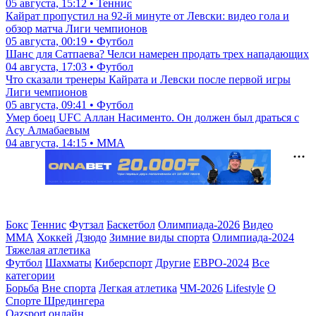
05 августа, 15:12 • Теннис
Кайрат пропустил на 92-й минуте от Левски: видео гола и
обзор матча Лиги чемпионов
05 августа, 00:19 • Футбол
Шанс для Сатпаева? Челси намерен продать трех нападающих
04 августа, 17:03 • Футбол
Что сказали тренеры Кайрата и Левски после первой игры
Лиги чемпионов
05 августа, 09:41 • Футбол
Умер боец UFC Аллан Насименто. Он должен был драться с
Асу Алмабаевым
04 августа, 14:15 • ММА
Бокс
Теннис
Футзал
Баскетбол
Олимпиада-2026
Видео
ММА
Хоккей
Дзюдо
Зимние виды спорта
Олимпиада-2024
Тяжелая атлетика
Футбол
Шахматы
Киберспорт
Другие
ЕВРО-2024
Все
категории
Борьба
Вне спорта
Легкая атлетика
ЧМ-2026
Lifestyle
О
Спорте Шредингера
Qazsport онлайн