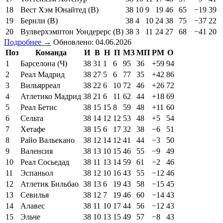
18
Вест Хэм Юнайтед (В)
38
10
9
19
46
65
−19
39
19
Бернли (В)
38
4
10
24
38
75
−37
22
20
Вулверхэмптон Уондерерс (В)
38
3
11
24
27
68
−41
20
Подробнее →
Обновлено: 04.06.2026
Поз
Команда
И
В
Н
П
МЗ
МП
РМ
О
1
Барселона (Ч)
38
31
1
6
95
36
+59
94
2
Реал Мадрид
38
27
5
6
77
35
+42
86
3
Вильярреал
38
22
6
10
72
46
+26
72
4
Атлетико Мадрид
38
21
6
11
62
44
+18
69
5
Реал Бетис
38
15
15
8
59
48
+11
60
6
Сельта
38
14
12
12
53
48
+5
54
7
Хетафе
38
15
6
17
32
38
−6
51
8
Райо Вальекано
38
12
14
12
41
44
−3
50
9
Валенсия
38
13
10
15
46
55
−9
49
10
Реал Сосьедад
38
11
13
14
59
61
−2
46
11
Эспаньол
38
12
10
16
43
55
−12
46
12
Атлетик Бильбао
38
13
6
19
43
58
−15
45
13
Севилья
38
12
7
19
46
60
−14
43
14
Алавес
38
11
10
17
44
56
−12
43
15
Эльче
38
10
13
15
49
57
−8
43