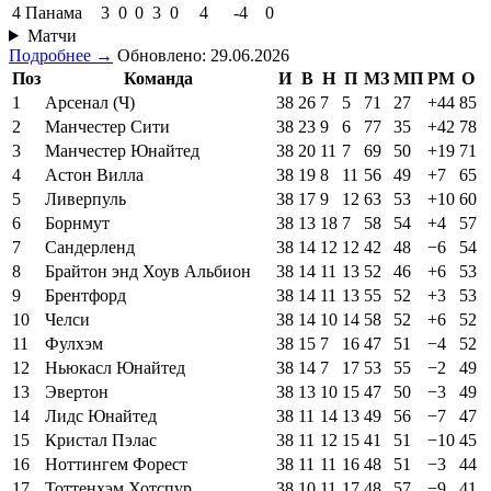
4
Панама
3
0
0
3
0
4
-4
0
Матчи
Подробнее →
Обновлено: 29.06.2026
Поз
Команда
И
В
Н
П
МЗ
МП
РМ
О
1
Арсенал (Ч)
38
26
7
5
71
27
+44
85
2
Манчестер Сити
38
23
9
6
77
35
+42
78
3
Манчестер Юнайтед
38
20
11
7
69
50
+19
71
4
Астон Вилла
38
19
8
11
56
49
+7
65
5
Ливерпуль
38
17
9
12
63
53
+10
60
6
Борнмут
38
13
18
7
58
54
+4
57
7
Сандерленд
38
14
12
12
42
48
−6
54
8
Брайтон энд Хоув Альбион
38
14
11
13
52
46
+6
53
9
Брентфорд
38
14
11
13
55
52
+3
53
10
Челси
38
14
10
14
58
52
+6
52
11
Фулхэм
38
15
7
16
47
51
−4
52
12
Ньюкасл Юнайтед
38
14
7
17
53
55
−2
49
13
Эвертон
38
13
10
15
47
50
−3
49
14
Лидс Юнайтед
38
11
14
13
49
56
−7
47
15
Кристал Пэлас
38
11
12
15
41
51
−10
45
16
Ноттингем Форест
38
11
11
16
48
51
−3
44
17
Тоттенхэм Хотспур
38
10
11
17
48
57
−9
41