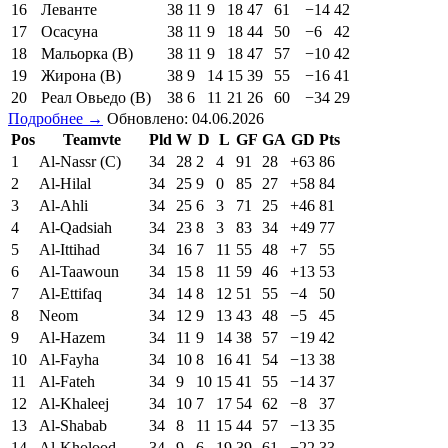
16
Леванте
38
11
9
18
47
61
−14
42
17
Осасуна
38
11
9
18
44
50
−6
42
18
Мальорка (В)
38
11
9
18
47
57
−10
42
19
Жирона (В)
38
9
14
15
39
55
−16
41
20
Реал Овьедо (В)
38
6
11
21
26
60
−34
29
Подробнее →
Обновлено: 04.06.2026
Pos
Teamvte
Pld
W
D
L
GF
GA
GD
Pts
1
Al-Nassr (C)
34
28
2
4
91
28
+63
86
2
Al-Hilal
34
25
9
0
85
27
+58
84
3
Al-Ahli
34
25
6
3
71
25
+46
81
4
Al-Qadsiah
34
23
8
3
83
34
+49
77
5
Al-Ittihad
34
16
7
11
55
48
+7
55
6
Al-Taawoun
34
15
8
11
59
46
+13
53
7
Al-Ettifaq
34
14
8
12
51
55
−4
50
8
Neom
34
12
9
13
43
48
−5
45
9
Al-Hazem
34
11
9
14
38
57
−19
42
10
Al-Fayha
34
10
8
16
41
54
−13
38
11
Al-Fateh
34
9
10
15
41
55
−14
37
12
Al-Khaleej
34
10
7
17
54
62
−8
37
13
Al-Shabab
34
8
11
15
44
57
−13
35
14
Al-Kholood
34
9
6
19
39
61
−22
33