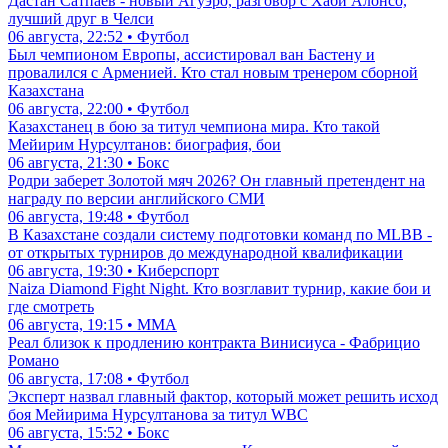
Дастан Сатпаев - новый Агуэро, разговор с Хаби Алонсо,
лучший друг в Челси
06 августа, 22:52 • Футбол
Был чемпионом Европы, ассистировал ван Бастену и
провалился с Арменией. Кто стал новым тренером сборной
Казахстана
06 августа, 22:00 • Футбол
Казахстанец в бою за титул чемпиона мира. Кто такой
Мейирим Нурсултанов: биография, бои
06 августа, 21:30 • Бокс
Родри заберет Золотой мяч 2026? Он главный претендент на
награду по версии английского СМИ
06 августа, 19:48 • Футбол
В Казахстане создали систему подготовки команд по MLBB -
от открытых турниров до международной квалификации
06 августа, 19:30 • Киберспорт
Naiza Diamond Fight Night. Кто возглавит турнир, какие бои и
где смотреть
06 августа, 19:15 • ММА
Реал близок к продлению контракта Винисиуса - Фабрицио
Романо
06 августа, 17:08 • Футбол
Эксперт назвал главный фактор, который может решить исход
боя Мейирима Нурсултанова за титул WBC
06 августа, 15:52 • Бокс