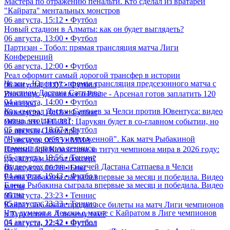
Мастера по отражению пенальти. Кто сделал из вратарей
"Кайрата" ментальных монстров
06 августа, 15:12 • Футбол
Новый стадион в Алматы: как он будет выглядеть?
06 августа, 13:00 • Футбол
Партизан - Тобол: прямая трансляция матча Лиги
Конференций
06 августа, 12:00 • Футбол
Реал оформит самый дорогой трансфер в истории
Челси - Ювентус: прямая трансляция предсезонного матча с
06 августа, 11:07 • Футбол
участием Дастана Сатпаева
Винисиус удалил все о Реале - Арсенал готов заплатить 120
04 августа, 14:00 • Футбол
млн евро
Как сыграл Дастан Сатпаев за Челси против Ювентуса: видео
06 августа, 10:18 • Футбол
матча, что дальше?
Объявлен UFC 331: Царукян будет в со-главном событии, но
05 августа, 18:07 • Футбол
не против Оливейры
"Чувствую себя уничтоженной". Как матч Рыбакиной
06 августа, 06:55 • ММА
изменил правила тенниса
Первый бой Казахстана за титул чемпиона мира в 2026 году:
05 августа, 19:56 • Теннис
где, когда и что за боксер?
Видео всех голов и матчей Дастана Сатпаева в Челси
06 августа, 06:26 • Бокс
04 августа, 19:43 • Футбол
Елена Рыбакина сыграла впервые за месяц и победила. Видео
Елена Рыбакина сыграла впервые за месяц и победила. Видео
матча
матча
05 августа, 23:23 • Теннис
05 августа, 23:23 • Теннис
Кайрат за 6 часов продал все билеты на матч Лиги чемпионов
Что думают в Левски о матче с Кайратом в Лиге чемпионов
в Туркестане. А почему там?
04 августа, 12:42 • Футбол
05 августа, 22:32 • Футбол