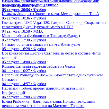
Кайрат и Левски начали матч Лиги чемпионов. А где мне
"Чувствую себя уничтоженной". Как матч Рыбакиной
посмотреть прямую трансляцию?
изменил правила тенниса
04 августа, 22:34 • Футбол
05 августа, 19:56 • Теннис
Названы фавориты Золотого мяча. Месси даже не в Топ-3
еще новости
05 августа, 10:36 • Футбол
Где смотреть UFC Vegas 120: Гамрот - Салкиллд. Сохранит ли
казахстанец Дияр Нургожай место в UFC?
04 августа, 18:58 • ММА
Молния убила футболиста в Таиланде (Видео)
05 августа, 17:30 • Футбол
Сатпаев остался в запасе на матч с Ювентусом
05 августа, 16:28 • Футбол
Все конкуренты Дастана Сатпаева за место в составе Челси:
кто они?
05 августа, 14:00 • Футбол
Кумира Сатпаева захотели забрать из Челси
04 августа, 10:27 • Футбол
Напарник Роналду по ЧМ-2026 может стать одноклубником
Сатпаева
04 августа, 14:57 • Футбол
Партизан - Тобол: прямая трансляция матча Лиги
Конференций
06 августа, 12:00 • Футбол
Елена Рыбакина - Дарья Касаткина. Прямая трансляция
первого матча казахстанки на Мастерс в Торонто