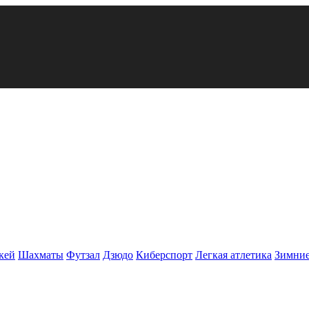
кей
Шахматы
Футзал
Дзюдо
Киберспорт
Легкая атлетика
Зимние