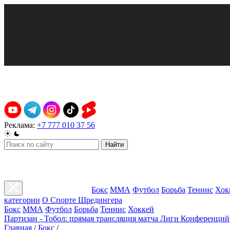
Реклама:
+7 777 010 37 56
Найти
Бокс
ММА
Футбол
Борьба
Теннис
Хок
категории
О Спорте Шредингера
Бокс
ММА
Футбол
Борьба
Теннис
Хоккей
Партизан - Тобол: прямая трансляция матча Лиги Конференций
Главная
/
Бокс
/