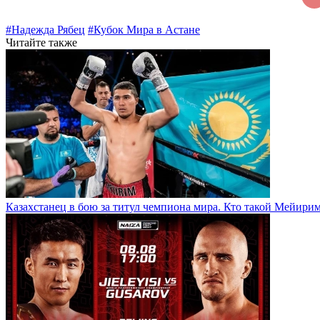
#Надежда Рябец
#Кубок Мира в Астане
Читайте также
Казахстанец в бою за титул чемпиона мира. Кто такой Мейири