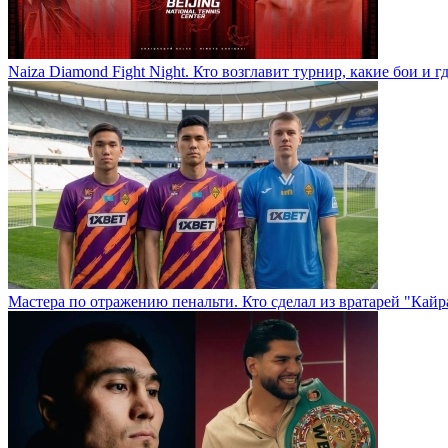
Naiza Diamond Fight Night. Кто возглавит турнир, какие бои и г
Мастера по отражению пенальти. Кто сделал из вратарей "Кай