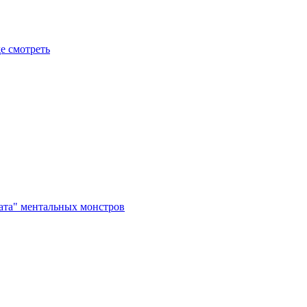
де смотреть
рата" ментальных монстров