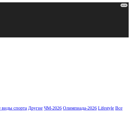
 виды спорта
Другие
ЧМ-2026
Олимпиада-2026
Lifestyle
Все