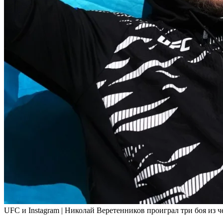
UFC и Instagram | Николай Веретенников проиграл три боя из 