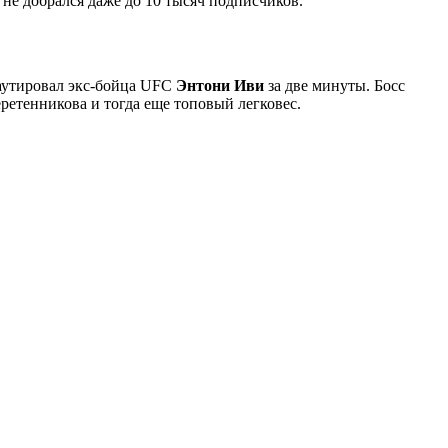
не добрался даже до 10 тысяч подписчиков.
аутировал экс-бойца UFC
Энтони Иви
за две минуты. Босс
еретенникова и тогда еще топовый легковес.