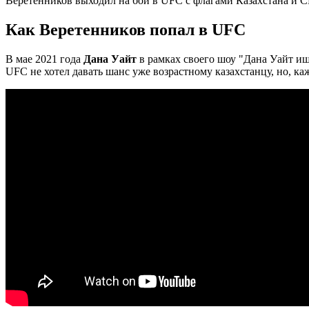
Веретенников выходил на бои в UFC с флагами Казахстана и С
Как Веретенников попал в UFC
В мае 2021 года
Дана Уайт
в рамках своего шоу "Дана Уайт ищ
UFC не хотел давать шанс уже возрастному казахстанцу, но, ка