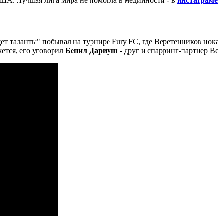
ША. Лучшая лига мира не помогла в медийности - в
инстаграме
ет таланты" побывал на турнире Fury FC, где Веретенников нок
жется, его уговорил
Бенил Дариуш
- друг и спарринг-партнер В