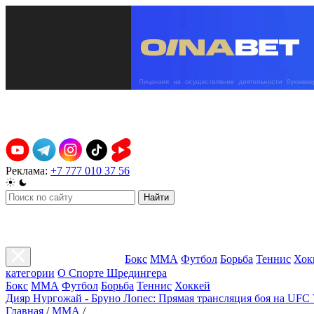
Реклама:
+7 777 010 37 56
Найти
Бокс
ММА
Футбол
Борьба
Теннис
Хок
категории
О Спорте Шредингера
Бокс
ММА
Футбол
Борьба
Теннис
Хоккей
Дияр Нургожай - Бруно Лопес: Прямая трансляция боя на UFC 
Главная
/
ММА
/