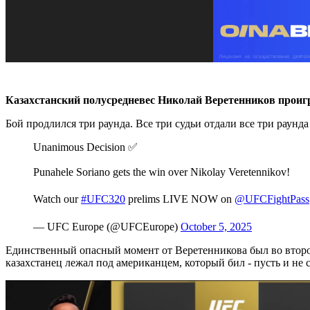
Казахстанский полусредневес Николай Веретенников проиг
Бой продлился три раунда. Все три судьи отдали все три раунда 
Unanimous Decision ✅
Punahele Soriano gets the win over Nikolay Veretennikov!
Watch our
#UFC320
prelims LIVE NOW on
@UFCFightPass
— UFC Europe (@UFCEurope)
October 5, 2025
Единственный опасный момент от Веретенникова был во втором 
казахстанец лежал под американцем, который бил - пусть и не 