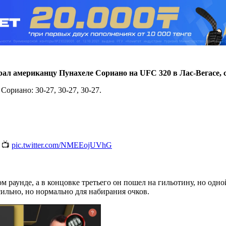
рал американцу Пунахеле Сориано на UFC 320 в Лас-Вегасе,
Сориано: 30-27, 30-27, 30-27.
📺
pic.twitter.com/NMEEojUVhG
раунде, а в концовке третьего он пошел на гильотину, но одной
сильно, но нормально для набирания очков.