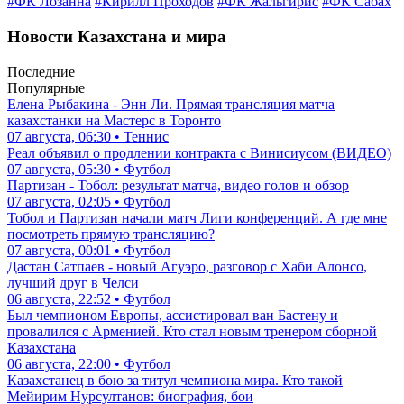
#ФК Лозанна
#Кирилл Проходов
#ФК Жальгирис
#ФК Сабах
Новости Казахстана и мира
Последние
Популярные
Елена Рыбакина - Энн Ли. Прямая трансляция матча
казахстанки на Мастерс в Торонто
07 августа, 06:30 • Теннис
Реал объявил о продлении контракта с Винисиусом (ВИДЕО)
07 августа, 05:30 • Футбол
Партизан - Тобол: результат матча, видео голов и обзор
07 августа, 02:05 • Футбол
Тобол и Партизан начали матч Лиги конференций. А где мне
посмотреть прямую трансляцию?
07 августа, 00:01 • Футбол
Дастан Сатпаев - новый Агуэро, разговор с Хаби Алонсо,
лучший друг в Челси
06 августа, 22:52 • Футбол
Был чемпионом Европы, ассистировал ван Бастену и
провалился с Арменией. Кто стал новым тренером сборной
Казахстана
06 августа, 22:00 • Футбол
Казахстанец в бою за титул чемпиона мира. Кто такой
Мейирим Нурсултанов: биография, бои