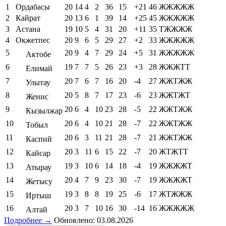
1
Ордабасы
20
14
4
2
36
15
+21
46
ЖЖЖЖЖ
2
Кайрат
20
13
6
1
39
14
+25
45
ЖЖЖЖЖ
3
Астана
19
10
5
4
31
20
+11
35
ТЖЖЖЖ
4
Окжетпес
20
9
6
5
29
27
+2
33
ЖЖЖЖЖ
5
20
9
4
7
29
24
+5
31
ЖЖЖЖЖ
Актобе
6
19
7
7
5
26
23
+3
28
ЖЖЖТТ
Елимай
7
20
7
6
7
16
20
-4
27
ЖЖТЖЖ
Улытау
8
20
5
8
7
17
23
-6
23
ЖЖТЖТ
Женис
9
20
6
4
10
23
28
-5
22
ЖЖТЖЖ
Кызылжар
10
20
6
4
10
21
28
-7
22
ЖЖТЖЖ
Тобыл
11
20
6
3
11
21
28
-7
21
ЖЖТЖЖ
Каспий
12
20
3
11
6
15
22
-7
20
ЖТЖТТ
Кайсар
13
19
3
10
6
14
18
-4
19
ЖЖЖЖТ
Атырау
14
20
4
7
9
23
30
-7
19
ЖЖЖЖТ
Жетысу
15
19
3
8
8
19
25
-6
17
ЖТЖЖЖ
Иртыш
16
20
3
7
10
16
30
-14
16
ЖЖЖЖЖ
Алтай
Подробнее →
Обновлено: 03.08.2026