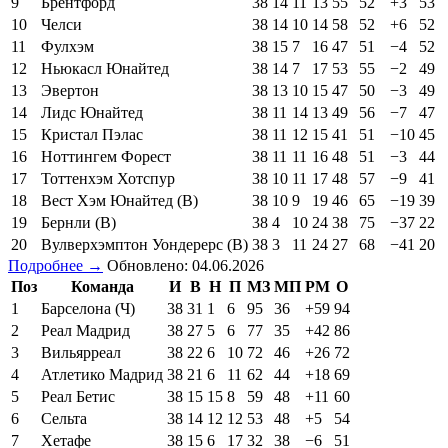
9
Брентфорд
38
14
11
13
55
52
+3
53
10
Челси
38
14
10
14
58
52
+6
52
11
Фулхэм
38
15
7
16
47
51
−4
52
12
Ньюкасл Юнайтед
38
14
7
17
53
55
−2
49
13
Эвертон
38
13
10
15
47
50
−3
49
14
Лидс Юнайтед
38
11
14
13
49
56
−7
47
15
Кристал Пэлас
38
11
12
15
41
51
−10
45
16
Ноттингем Форест
38
11
11
16
48
51
−3
44
17
Тоттенхэм Хотспур
38
10
11
17
48
57
−9
41
18
Вест Хэм Юнайтед (В)
38
10
9
19
46
65
−19
39
19
Бернли (В)
38
4
10
24
38
75
−37
22
20
Вулверхэмптон Уондерерс (В)
38
3
11
24
27
68
−41
20
Подробнее →
Обновлено: 04.06.2026
Поз
Команда
И
В
Н
П
МЗ
МП
РМ
О
1
Барселона (Ч)
38
31
1
6
95
36
+59
94
2
Реал Мадрид
38
27
5
6
77
35
+42
86
3
Вильярреал
38
22
6
10
72
46
+26
72
4
Атлетико Мадрид
38
21
6
11
62
44
+18
69
5
Реал Бетис
38
15
15
8
59
48
+11
60
6
Сельта
38
14
12
12
53
48
+5
54
7
Хетафе
38
15
6
17
32
38
−6
51