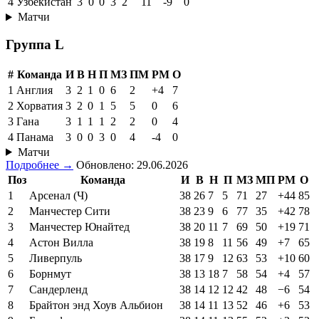
4
Узбекистан
3
0
0
3
2
11
-9
0
Матчи
Группа L
#
Команда
И
В
Н
П
МЗ
ПМ
РМ
О
1
Англия
3
2
1
0
6
2
+4
7
2
Хорватия
3
2
0
1
5
5
0
6
3
Гана
3
1
1
1
2
2
0
4
4
Панама
3
0
0
3
0
4
-4
0
Матчи
Подробнее →
Обновлено: 29.06.2026
Поз
Команда
И
В
Н
П
МЗ
МП
РМ
О
1
Арсенал (Ч)
38
26
7
5
71
27
+44
85
2
Манчестер Сити
38
23
9
6
77
35
+42
78
3
Манчестер Юнайтед
38
20
11
7
69
50
+19
71
4
Астон Вилла
38
19
8
11
56
49
+7
65
5
Ливерпуль
38
17
9
12
63
53
+10
60
6
Борнмут
38
13
18
7
58
54
+4
57
7
Сандерленд
38
14
12
12
42
48
−6
54
8
Брайтон энд Хоув Альбион
38
14
11
13
52
46
+6
53