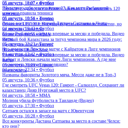
05 августа, 18:07 • Футбол
06 августа, 11:07 • Футбол
"Чувствую себя уничтоженной". Как матч Рыбакиной
Винисиус удалил все о Реале - Арсенал готов заплатить 120
изменил правила тенниса
млн евро
05 августа, 19:56 • Теннис
06 августа, 10:18 • Футбол
Видео всех голов и матчей Дастана Сатпаева в Челси
Объявлен UFC 331: Царукян будет в со-главном событии, но
04 августа, 19:43 • Футбол
не против Оливейры
Елена Рыбакина сыграла впервые за месяц и победила. Видео
06 августа, 06:55 • ММА
матча
Первый бой Казахстана за титул чемпиона мира в 2026 году:
05 августа, 23:23 • Теннис
где, когда и что за боксер?
Что думают в Левски о матче с Кайратом в Лиге чемпионов
06 августа, 06:26 • Бокс
04 августа, 12:42 • Футбол
Елена Рыбакина сыграла впервые за месяц и победила. Видео
Кайрат и Левски начали матч Лиги чемпионов. А где мне
матча
посмотреть прямую трансляцию?
05 августа, 23:23 • Теннис
04 августа, 22:34 • Футбол
еще новости
Названы фавориты Золотого мяча. Месси даже не в Топ-3
05 августа, 10:36 • Футбол
Где смотреть UFC Vegas 120: Гамрот - Салкиллд. Сохранит ли
казахстанец Дияр Нургожай место в UFC?
04 августа, 18:58 • ММА
Молния убила футболиста в Таиланде (Видео)
05 августа, 17:30 • Футбол
Сатпаев остался в запасе на матч с Ювентусом
05 августа, 16:28 • Футбол
Все конкуренты Дастана Сатпаева за место в составе Челси:
кто они?