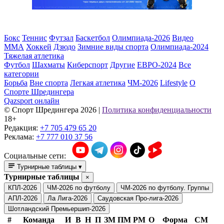
Бокс
Теннис
Футзал
Баскетбол
Олимпиада-2026
Видео
ММА
Хоккей
Дзюдо
Зимние виды спорта
Олимпиада-2024
Тяжелая атлетика
Футбол
Шахматы
Киберспорт
Другие
ЕВРО-2024
Все
категории
Борьба
Вне спорта
Легкая атлетика
ЧМ-2026
Lifestyle
О
Спорте Шредингера
Qazsport онлайн
© Cпорт Шредингера 2026
|
Политика конфиденциальности
18+
Редакция:
+7 705 479 65 20
Реклама:
+7 777 010 37 56
Социальные сети:
Турнирные таблицы
▾
Турнирные таблицы
×
КПЛ-2026
ЧМ-2026 по футболу
ЧМ-2026 по футболу. Группы
АПЛ-2026
Ла Лига-2026
Саудовская Про-лига-2026
Шотландский Премьершип-2026
#
Команда
И
В
Н
П
ЗМ
ПМ
РМ
О
Форма
СМ