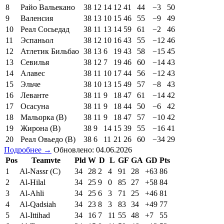
8
Райо Вальекано
38
12
14
12
41
44
−3
50
9
Валенсия
38
13
10
15
46
55
−9
49
10
Реал Сосьедад
38
11
13
14
59
61
−2
46
11
Эспаньол
38
12
10
16
43
55
−12
46
12
Атлетик Бильбао
38
13
6
19
43
58
−15
45
13
Севилья
38
12
7
19
46
60
−14
43
14
Алавес
38
11
10
17
44
56
−12
43
15
Эльче
38
10
13
15
49
57
−8
43
16
Леванте
38
11
9
18
47
61
−14
42
17
Осасуна
38
11
9
18
44
50
−6
42
18
Мальорка (В)
38
11
9
18
47
57
−10
42
19
Жирона (В)
38
9
14
15
39
55
−16
41
20
Реал Овьедо (В)
38
6
11
21
26
60
−34
29
Подробнее →
Обновлено: 04.06.2026
Pos
Teamvte
Pld
W
D
L
GF
GA
GD
Pts
1
Al-Nassr (C)
34
28
2
4
91
28
+63
86
2
Al-Hilal
34
25
9
0
85
27
+58
84
3
Al-Ahli
34
25
6
3
71
25
+46
81
4
Al-Qadsiah
34
23
8
3
83
34
+49
77
5
Al-Ittihad
34
16
7
11
55
48
+7
55