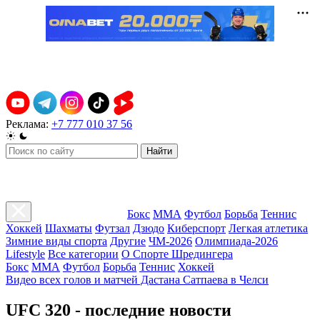
Реклама:
+7 777 010 37 56
Найти
Бокс
ММА
Футбол
Борьба
Теннис
Хоккей
Шахматы
Футзал
Дзюдо
Киберспорт
Легкая атлетика
Зимние виды спорта
Другие
ЧМ-2026
Олимпиада-2026
Lifestyle
Все категории
О Спорте Шредингера
Бокс
ММА
Футбол
Борьба
Теннис
Хоккей
Видео всех голов и матчей Дастана Сатпаева в Челси
UFC 320 - последние новости