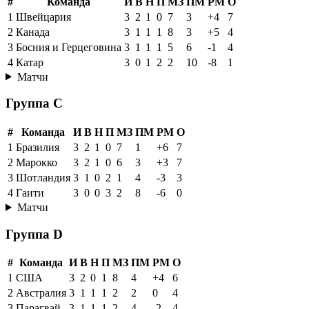
#
Команда
И
В
Н
П
МЗ
ПМ
РМ
О
1
Швейцария
3
2
1
0
7
3
+4
7
2
Канада
3
1
1
1
8
3
+5
4
3
Босния и Герцеговина
3
1
1
1
5
6
-1
4
4
Катар
3
0
1
2
2
10
-8
1
Матчи
Группа C
#
Команда
И
В
Н
П
МЗ
ПМ
РМ
О
1
Бразилия
3
2
1
0
7
1
+6
7
2
Марокко
3
2
1
0
6
3
+3
7
3
Шотландия
3
1
0
2
1
4
-3
3
4
Гаити
3
0
0
3
2
8
-6
0
Матчи
Группа D
#
Команда
И
В
Н
П
МЗ
ПМ
РМ
О
1
США
3
2
0
1
8
4
+4
6
2
Австралия
3
1
1
1
2
2
0
4
3
Парагвай
3
1
1
1
2
4
-2
4