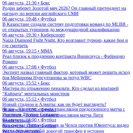
06 августа, 21:30 • Бокс
Родри заберет Золотой мяч 2026? Он главный претендент на
награду по версии английского СМИ
06 августа, 19:48 • Футбол
В Казахстане создали систему подготовки команд по MLBB -
от открытых турниров до международной квалификации
06 августа, 19:30 • Киберспорт
Naiza Diamond Fight Night. Кто возглавит турнир, какие бои и
где смотреть
06 августа, 19:15 • ММА
Реал близок к продлению контракта Винисиуса - Фабрицио
Романо
06 августа, 17:08 • Футбол
Эксперт назвал главный фактор, который может решить исход
боя Мейирима Нурсултанова за титул WBC
06 августа, 15:52 • Бокс
Мастера по отражению пенальти. Кто сделал из вратарей
"Кайрата" ментальных монстров
06 августа, 15:12 • Футбол
Новый стадион в Алматы: как он будет выглядеть?
Челси - Ювентус: прямая трансляция предсезонного матча с
06 августа, 13:00 • Футбол
участием Дастана Сатпаева
Партизан - Тобол: прямая трансляция матча Лиги
04 августа, 14:00 • Футбол
Конференций
Как сыграл Дастан Сатпаев за Челси против Ювентуса: видео
06 августа, 12:00 • Футбол
матча, что дальше?
Реал оформит самый дорогой трансфер в истории