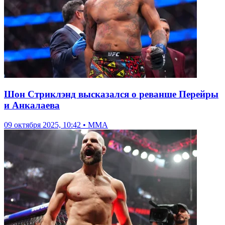
Шон Стриклэнд высказался о реванше Перейры
и Анкалаева
09 октября 2025, 10:42 • ММА